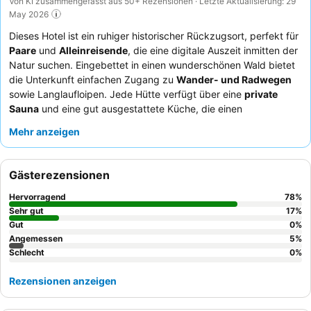
Von KI zusammengefasst aus 50+ Rezensionen · Letzte Aktualisierung: 29
May 2026
Dieses Hotel ist ein ruhiger historischer Rückzugsort, perfekt für
Paare
und
Alleinreisende
, die eine digitale Auszeit inmitten der
Natur suchen. Eingebettet in einen wunderschönen Wald bietet
die Unterkunft einfachen Zugang zu
Wander- und Radwegen
sowie Langlaufloipen. Jede Hütte verfügt über eine
private
Sauna
und eine gut ausgestattete Küche, die einen
komfortablen und autarken Aufenthalt gewährleistet. Die Gäste
Mehr anzeigen
loben stets das
Rezeptionsteam
für seine freundliche Art und
die verfügbare
Hausmannskost
. Für ein unvergessliches
Erlebnis wählen Sie eine Hütte mit
Kamin
und genießen Sie die
Gästerezensionen
Möglichkeit, die
Aurora Borealis
direkt von Ihrer Unterkunft aus
zu beobachten.
Hervorragend
78
%
Sehr gut
17
%
Gut
0
%
Angemessen
5
%
Schlecht
0
%
Rezensionen anzeigen