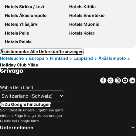
Hotels Sirkka / Levi
Hotels Kittilä
Hotels Äkäslompolo
Hotels Enontekiö
Hotels Ylläsjärvi
Hotels Muonio
Hotels Pello
Hotels Kolari
Hotels Pajala
Äkäslompolo: Alle Unterkünfte anzeigen
Hotelsuche
Europa
Finnland
Lappland
Äkäslompolo
Holiday Club Ylläs
Facebook
Twitter
Insta
Yo
Wähle Dein Land
Zu Google hinzufügen
So findest du unsere Ergebnisse ganz
einfach: Füge trivago als bevorzugte
Quelle bei Google hinzu.
Unternehmen