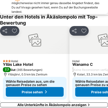
möglicherweise nicht immer genau dasselbe Angebot findest, das
Du auf trivago gesehen hast, wenn Du auf der Buchungswebsite
landest.
Unter den Hotels in Äkäslompolo mit Top-
Bewertung
Teilen
Zu Favoriten hinzufügen
Teilen
Zu Favoriten
Hotel
Hotel
3 Sterne
Ylläs Lake Hotel
Wanamo C
7.7
/
Gut
(
365 Bewertungen
)
Keine Rezensionen verfü
Ylläsjärvi, 0.5 km bis Zentrum
Kolari, 33.3 km bis Ze
Wähle Reisedaten aus, um die
Wähle Reisedaten a
genauen Preise zu sehen
genauen Preise zu 
Preise sehen
Preise se
Alle Unterkünfte in Äkäslompolo anzeigen