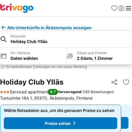
Favoriten
Einlog
Me
Alle Unterkünfte in Äkäslompolo anzeigen
Reiseziel
Holiday Club Ylläs
An-/Abreise
Gäste und Zimmer
Daten wählen
2 Gäste, 1 Zimmer
So beeinflussen Zahlungen an uns unser Ranking
Holiday Club Ylläs
Teilen
Zu
Serviced apartment
8.7
Hervorragend
(
183 Bewertungen
)
3 Sterne
Tunturintie 16A 1, 95970, Äkäslompolo, Finnland
Wähle Reisedaten aus, um die genauen Preise zu sehen
Wähle Reisedaten aus, um die genauen Preise zu sehen
Preise sehen
Preise sehen