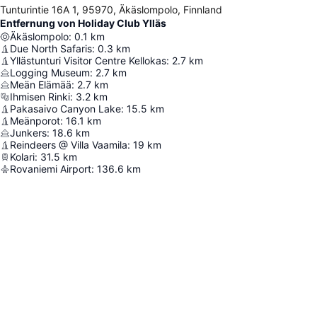
Tunturintie 16A 1, 95970, Äkäslompolo, Finnland
Entfernung von Holiday Club Ylläs
Äkäslompolo
:
0.1
km
Due North Safaris
:
0.3
km
Yllästunturi Visitor Centre Kellokas
:
2.7
km
Logging Museum
:
2.7
km
Meän Elämää
:
2.7
km
Ihmisen Rinki
:
3.2
km
Pakasaivo Canyon Lake
:
15.5
km
Meänporot
:
16.1
km
Junkers
:
18.6
km
Reindeers @ Villa Vaamila
:
19
km
Kolari
:
31.5
km
Rovaniemi Airport
:
136.6
km