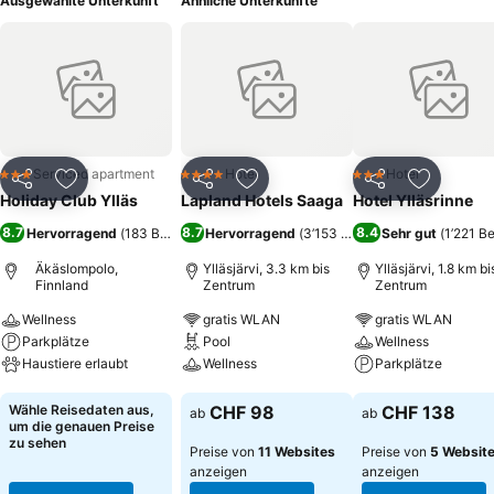
Ausgewählte Unterkunft
Ähnliche Unterkünfte
Serviced apartment
Hotel
Hotel
3 Sterne
4 Sterne
3 Sterne
Teilen
Zu Favoriten hinzufügen
Teilen
Zu Favoriten hinzufügen
Teilen
Zu Favor
Holiday Club Ylläs
Lapland Hotels Saaga
Hotel Ylläsrinne
8.7
8.7
8.4
Hervorragend
(
183 Bewertungen
Hervorragend
)
(
3’153 Bewertungen
Sehr gut
)
(
1’221 B
Äkäslompolo,
Ylläsjärvi, 3.3 km bis
Ylläsjärvi, 1.8 km bi
Finnland
Zentrum
Zentrum
Wellness
gratis WLAN
gratis WLAN
Parkplätze
Pool
Wellness
Haustiere erlaubt
Wellness
Parkplätze
Preise sehen
Preise sehen
Preise sehen
Wähle Reisedaten aus,
CHF 98
CHF 138
ab
ab
um die genauen Preise
zu sehen
Preise von
11 Websites
Preise von
5 Websit
anzeigen
anzeigen