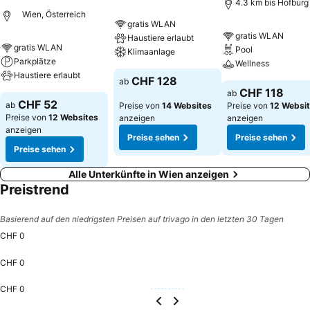
4.3 km bis Hofburg
Wien, Österreich
gratis WLAN
gratis WLAN
Haustiere erlaubt
gratis WLAN
Pool
Klimaanlage
Parkplätze
Wellness
Haustiere erlaubt
CHF 128
ab
CHF 118
ab
CHF 52
ab
Preise von
14 Websites
Preise von
12 Websi
Preise von
12 Websites
anzeigen
anzeigen
anzeigen
Preise sehen
Preise sehen
Preise sehen
Alle Unterkünfte in Wien anzeigen
Preistrend
Basierend auf den niedrigsten Preisen auf trivago in den letzten 30 Tagen
CHF 0
CHF 0
CHF 0