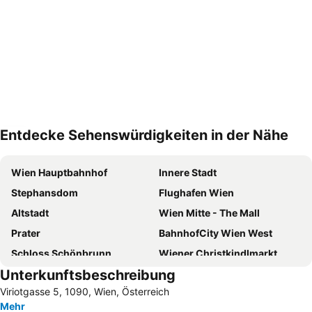
Entdecke Sehenswürdigkeiten in der Nähe
Karte vergrössern
Wien Hauptbahnhof
Innere Stadt
Stephansdom
Flughafen Wien
Altstadt
Wien Mitte - The Mall
Prater
BahnhofCity Wien West
Schloss Schönbrunn
Wiener Christkindlmarkt
Unterkunftsbeschreibung
Hofburg
Wiener Rathaus
Viriotgasse 5, 1090, Wien, Österreich
Wiener Staatsoper
Ernst-Happel-Stadion
Mehr