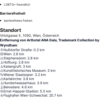
LGBTQ+ freundlich
Barrierefreiheit
barrierefreies Parken
Standort
Viriotgasse 5, 1090, Wien, Österreich
Entfernung von Arthotel ANA Gala, Trademark Collection by
Wyndham
Nußdorfer Straße
:
0.2
km
Wien
:
2.8
km
Stephansdom
:
2.8
km
Hofburg
:
2.8
km
Kaisergruft
:
3
km
Kunsthistorisches Museum
:
3
km
Wiener Staatsoper
:
3.2
km
Karlskirche
:
3.8
km
Hundertwasserhaus
:
3.9
km
Belvedere
:
4.6
km
Ernst-Happel-Stadion
:
5.5
km
Flughafen Wien-Schwechat
:
20.7
km