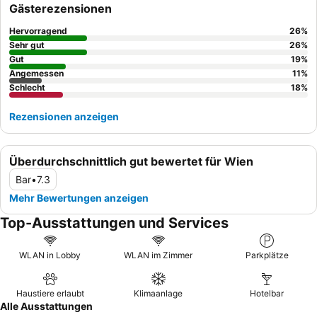
hilfsbereiten Service hervorgehoben, stets bereit, mit
Gästerezensionen
Empfehlungen oder Anfragen zu helfen. Für ein ruhigeres
Erlebnis sollten Gäste ein Zimmer mit Gartenblick anfragen.
Hervorragend
26
%
Sehr gut
26
%
Gut
19
%
Angemessen
11
%
Schlecht
18
%
Rezensionen anzeigen
Überdurchschnittlich gut bewertet für Wien
Bar
•
7.3
Mehr Bewertungen anzeigen
Top-Ausstattungen und Services
WLAN in Lobby
WLAN im Zimmer
Parkplätze
Haustiere erlaubt
Klimaanlage
Hotelbar
Alle Ausstattungen