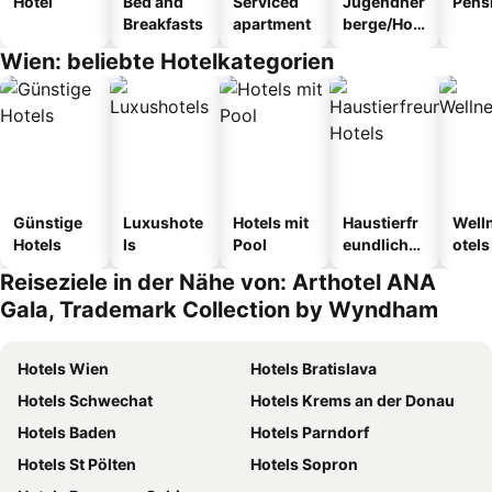
Hotel
Bed and
Serviced
Jugendher
Pens
Breakfasts
apartment
berge/Hos
tel
Wien: beliebte Hotelkategorien
Günstige
Luxushote
Hotels mit
Haustierfr
Well
Hotels
ls
Pool
eundliche
otels
Hotels
Reiseziele in der Nähe von: Arthotel ANA
Gala, Trademark Collection by Wyndham
Hotels Wien
Hotels Bratislava
Hotels Schwechat
Hotels Krems an der Donau
Hotels Baden
Hotels Parndorf
Hotels St Pölten
Hotels Sopron