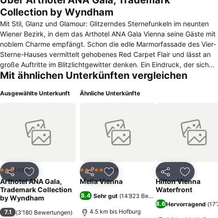
Über Arthotel ANA Gala, Trademark
Collection by Wyndham
Mit Stil, Glanz und Glamour: Glitzerndes Sternefunkeln im neunten
Wiener Bezirk, in dem das Arthotel ANA Gala Vienna seine Gäste mit
noblem Charme empfängt. Schon die edle Marmorfassade des Vier-
Sterne-Hauses vermittelt gehobenes Red Carpet Flair und lässt an
große Auftritte im Blitzlichtgewitter denken. Ein Eindruck, der sich
Mit ähnlichen Unterkünften vergleichen
beim Betreten der ansprechend gestalteten Lobby fortsetzt: Hohe
und elegante Fensterfronten sorgen für angenehme Helligkeit,
Ausgewählte Unterkunft
Ähnliche Unterkünfte
sodass das Interieur in den Aufenthaltsräumen in hellem Glanz
erstrahlt. Ob an der gemütlichen Kaffeebar, in der stilvollen Lobby
oder in einem der 45 eleganten Zimmer und Suiten – das
vollklimatisierte Arthotel ANA Gala Vienna hat Ihren Applaus mehr als
verdient!
Hotel
Hotel
Hotel
3 Sterne
5 Sterne
Teilen
Zu Favoriten hinzufügen
Teilen
Zu Favoriten hinzufügen
Teilen
Zu Favor
Arthotel ANA Gala,
Melia Vienna
Hilton Vienna
Trademark Collection
Waterfront
8.4
Sehr gut
(
14’823 Bewertungen
)
by Wyndham
8.6
Hervorragend
(
17
4.5 km bis Hofburg
7.1
(
3’180 Bewertungen
)