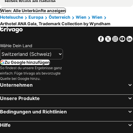
Hotels Brunn am Gebirge
Wien: Alle Unterkünfte anzeigen
Hotelsuche
Europa
Österreich
Wien
Wien
Arthotel ANA Gala, Trademark Collection by Wyndham
Facebook
Twitter
Insta
Yo
Wähle Dein Land
Zu Google hinzufügen
So findest du unsere Ergebnisse ganz
einfach: Füge trivago als bevorzugte
Quelle bei Google hinzu.
Unternehmen
Unsere Produkte
Bedingungen und Richtlinien
Hilfe