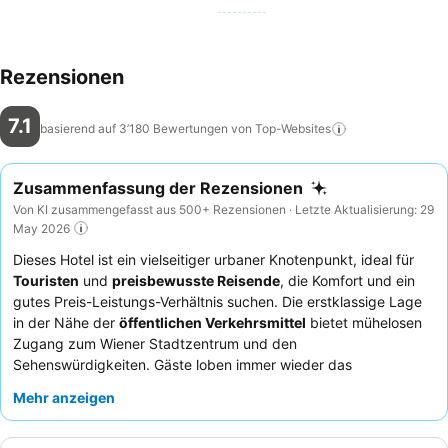
Rezensionen
7.1
basierend auf 3’180 Bewertungen von
Top-Websites
Zusammenfassung der Rezensionen
Von KI zusammengefasst aus 500+ Rezensionen · Letzte Aktualisierung: 29
May 2026
Dieses Hotel ist ein vielseitiger urbaner Knotenpunkt, ideal für
Touristen
und
preisbewusste Reisende
, die Komfort und ein
gutes Preis-Leistungs-Verhältnis suchen. Die erstklassige Lage
in der Nähe der
öffentlichen Verkehrsmittel
bietet mühelosen
Zugang zum Wiener Stadtzentrum und den
Sehenswürdigkeiten. Gäste loben immer wieder das
Frühstücksbuffet
für seine Vielfalt und Qualität, das einen
Mehr anzeigen
großartigen Start in den Tag ermöglicht. Die
Mitarbeiter an der
Rezeption
werden häufig für ihren freundlichen und