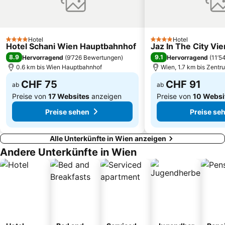
Donauturm
Bahnhof Wien Hütteldorf
Parndorf Designer Outlet
Simmering
Hotel
Hotel
4 Sterne
4 Sterne
Hotel Schani Wien Hauptbahnhof
Jaz In The City Vi
8.9
9.1
Hervorragend
(
9’726 Bewertungen
)
Hervorragend
(
11’5
0.6 km bis Wien Hauptbahnhof
Wien, 1.7 km bis Zentr
CHF 75
CHF 91
ab
ab
Preise von
17 Websites
anzeigen
Preise von
10 Websi
Preise sehen
Preise se
Alle Unterkünfte in Wien anzeigen
Andere Unterkünfte in Wien