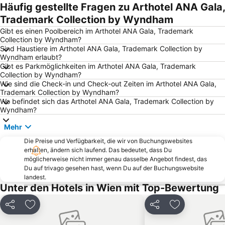
Bahnhof Südtiroler Platz
Stadthalle Wien
Häufig gestellte Fragen zu Arthotel ANA Gala,
Leopoldstadt
MQ - MuseumsQuartier
Trademark Collection by Wyndham
Tiergarten Schönbrunn
Albertina Kunstmuseum Wien
Gibt es einen Poolbereich im Arthotel ANA Gala, Trademark
Collection by Wyndham?
Mariahilfer Straße
Ottakring
Sind Haustiere im Arthotel ANA Gala, Trademark Collection by
Wyndham erlaubt?
Landstraße
Naschmarkt
Gibt es Parkmöglichkeiten im Arthotel ANA Gala, Trademark
Donauinsel
Josefstadt
Collection by Wyndham?
Wie sind die Check-in und Check-out Zeiten im Arthotel ANA Gala,
Neubau
Bahnhof Wien-Meidling
Trademark Collection by Wyndham?
Wo befindet sich das Arthotel ANA Gala, Trademark Collection by
Hietzing
Liesing
Wyndham?
Bahnhof Wien Praterstern
Reed Exhibitions Messe Wien
Mehr
Messegelände Tulln
Rathauspark
Die Preise und Verfügbarkeit, die wir von Buchungswebsites
UNO-City Vienna International Centre
Weihnachtsmarkt am Spittelberg
erhalten, ändern sich laufend. Das bedeutet, dass Du
möglicherweise nicht immer genau dasselbe Angebot findest, das
Weihnachtsmarkt Karlsplatz
Mariahilf
Du auf trivago gesehen hast, wenn Du auf der Buchungswebsite
Meidling
Wieden
landest.
Unter den Hotels in Wien mit Top-Bewertung
Belvedere
Bruno-Kreisky-Park
Floridsdorf
Zentrum Simmering
Teilen
Zu Favoriten hinzufügen
Teilen
Zu Favoriten
Favoriten
Währing