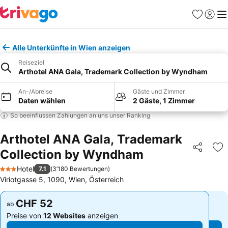
Favoriten
Einlog
Me
Alle Unterkünfte in Wien anzeigen
Reiseziel
Arthotel ANA Gala, Trademark Collection by Wyndham
An-/Abreise
Gäste und Zimmer
Daten wählen
2 Gäste, 1 Zimmer
So beeinflussen Zahlungen an uns unser Ranking
Arthotel ANA Gala, Trademark
Collection by Wyndham
Teilen
Zu
Hotel
7.1
(
3’180 Bewertungen
)
3 Sterne
Viriotgasse 5, 1090, Wien, Österreich
CHF 52
CHF 52
ab
ab
Preise von
12 Websites
anzeigen
Preise von
12 Websites
anzeigen