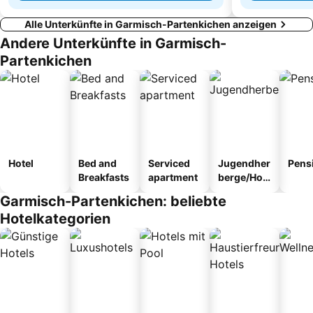
Alle Unterkünfte in Garmisch-Partenkichen anzeigen
Andere Unterkünfte in Garmisch-
Partenkichen
Hotel
Bed and
Serviced
Jugendher
Pens
Breakfasts
apartment
berge/Hos
tel
Garmisch-Partenkichen: beliebte
Hotelkategorien