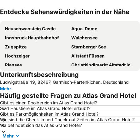
Entdecke Sehenswürdigkeiten in der Nähe
Karte vergrössern
Neuschwanstein Castle
Aqua-Dome
Innsbruck Hauptbahnhof
Walchensee
Zugspitze
Starnberger See
Hochzeiger
Altstadt Füssen
Plansee
Christkindlmarkt Altstadt Innsbruck
Unterkunftsbeschreibung
Alpsee
Bahnhof Seefeld
Ludwigstraße 49, 82467, Garmisch-Partenkichen, Deutschland
Swarovski Kristallwelten
Hohenschwangau
Mehr
Skigebiet Kühtai
Haldensee
Häufig gestellte Fragen zu Atlas Grand Hotel
Starnberger See
Eibsee
Gibt es einen Poolbereich im Atlas Grand Hotel?
Sind Haustiere im Atlas Grand Hotel erlaubt?
Congress Innsbruck
Olympiaworld
Gibt es Parkmöglichkeiten im Atlas Grand Hotel?
Goldenes Dachl
Achensee
Wie sind die Check-in und Check-out Zeiten im Atlas Grand Hotel?
Wo befindet sich das Atlas Grand Hotel?
Area 47
FIS Alpiner Ski Weltcup
Mehr
Kochelsee
Bahnhof Garmisch-Partenkirchen