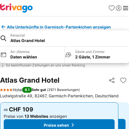
Favoriten
Einlog
Me
Alle Unterkünfte in Garmisch-Partenkichen anzeigen
Reiseziel
Atlas Grand Hotel
An-/Abreise
Gäste und Zimmer
Daten wählen
2 Gäste, 1 Zimmer
So beeinflussen Zahlungen an uns unser Ranking
Atlas Grand Hotel
Teilen
Zu
Hotel
8.1
Sehr gut
(
3’611 Bewertungen
)
4 Sterne
Ludwigstraße 49, 82467, Garmisch-Partenkichen, Deutschland
CHF 109
CHF 109
ab
ab
Preise von
13 Websites
anzeigen
Preise von
13 Websites
anzeigen
Preise sehen
Preise sehen