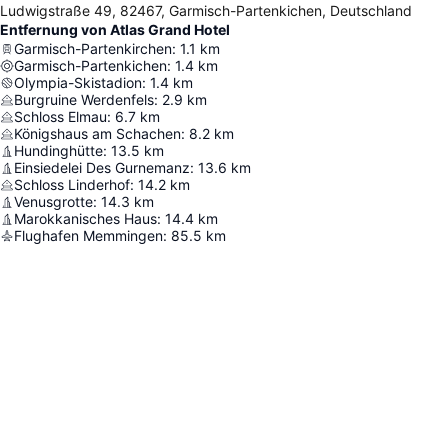
Ludwigstraße 49, 82467, Garmisch-Partenkichen, Deutschland
Entfernung von Atlas Grand Hotel
Garmisch-Partenkirchen
:
1.1
km
Garmisch-Partenkichen
:
1.4
km
Olympia-Skistadion
:
1.4
km
Burgruine Werdenfels
:
2.9
km
Schloss Elmau
:
6.7
km
Königshaus am Schachen
:
8.2
km
Hundinghütte
:
13.5
km
Einsiedelei Des Gurnemanz
:
13.6
km
Schloss Linderhof
:
14.2
km
Venusgrotte
:
14.3
km
Marokkanisches Haus
:
14.4
km
Flughafen Memmingen
:
85.5
km