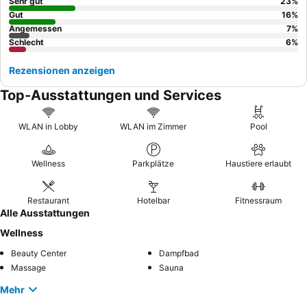
Bergblick
buchen.
Sehr gut
23
%
Gut
16
%
Angemessen
7
%
Schlecht
6
%
Rezensionen anzeigen
Top-Ausstattungen und Services
WLAN in Lobby
WLAN im Zimmer
Pool
Wellness
Parkplätze
Haustiere erlaubt
Restaurant
Hotelbar
Fitnessraum
Alle Ausstattungen
Wellness
Beauty Center
Dampfbad
Massage
Sauna
Mehr