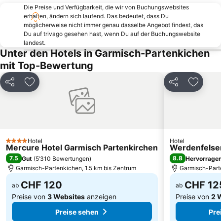
Die Preise und Verfügbarkeit, die wir von Buchungswebsites
Ehrwald-Lermoos
Rübezahl
erhalten, ändern sich laufend. Das bedeutet, dass Du
Flughafen Innsbruck
Leutaschtal
möglicherweise nicht immer genau dasselbe Angebot findest, das
Du auf trivago gesehen hast, wenn Du auf der Buchungswebsite
Hallenbad Amraser Straße
Bergisel Schanze
landest.
Unter den Hotels in Garmisch-Partenkichen
Casino Seefeld
Christkindlmarkt am Marktplatz
mit Top-Bewertung
Casino Innsbruck
Axamer Lizum
Rechenhof
Osterseen
Teilen
Zu Favoriten hinzufügen
Teilen
Zu Favo
Garmisch-Partenkirchen Casino
Olympiabad
Bahnhof Füssen
Blaue Grotte
Lärchenhof
Skigebiet Seefeld - Rosshütte
Urisee
Alpenzoo
Hotel
Hotel
4 Sterne
Mercure Hotel Garmisch Partenkirchen
Werdenfelse
Maria-Theresien-Straße
Linderhof
7.5
8.8
Gut
(
5’310 Bewertungen
)
Hervorrage
Karwendelbad
Innsbrucker Nordkettenbahnen
Garmisch-Partenkichen, 1.5 km bis Zentrum
Garmisch-Parte
CHF 120
CHF 12
ab
ab
Preise von
3 Websites
anzeigen
Preise von
2 
Preise sehen
Pre