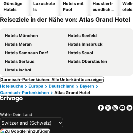
Günstige
Luxushote
Hotels mit
Haustierfr
Well
Hotels
ls
Pool
eundliche
otels
Hotels
Reiseziele in der Nähe von: Atlas Grand Hotel
Hotels München
Hotels Seefeld
Hotels Meran
Hotels Innsbruck
Hotels Samnaun Dorf
Hotels Scuol
Hotels Serfaus
Hotels Oberstaufen
Hotels Ischgl
Garmisch-Partenkichen: Alle Unterkünfte anzeigen
Hotelsuche
Europa
Deutschland
Bayern
Garmisch-Partenkichen
Atlas Grand Hotel
Facebook
Twitter
Insta
Yo
Wähle Dein Land
Zu Google hinzufügen