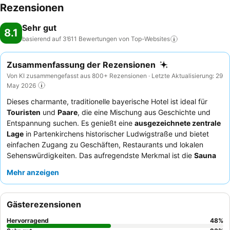
Rezensionen
Sehr gut
8.1
basierend auf 3’611 Bewertungen von
Top-Websites
Zusammenfassung der Rezensionen
Von KI zusammengefasst aus 800+ Rezensionen · Letzte Aktualisierung: 29
May 2026
Dieses charmante, traditionelle bayerische Hotel ist ideal für
Touristen
und
Paare
, die eine Mischung aus Geschichte und
Entspannung suchen. Es genießt eine
ausgezeichnete zentrale
Lage
in Partenkirchens historischer Ludwigstraße und bietet
einfachen Zugang zu Geschäften, Restaurants und lokalen
Sehenswürdigkeiten. Das aufregendste Merkmal ist die
Sauna
mit atemberaubendem Bergblick
, die einen ruhigen
Mehr anzeigen
Rückzugsort bietet. Die Gäste loben stets das
außergewöhnliche Personal und den Service
sowie das
vielfältige und köstliche Frühstücksbuffet
, das frische, auf
Gästerezensionen
Bestellung zubereitete Omeletts umfasst. Für ein wirklich
authentisches Erlebnis sollten Sie ein Zimmer mit
Balkon und
Hervorragend
48
%