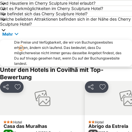
Sind Haustiere im Cherry Sculpture Hotel erlaubt?
Gibt es Parkmöglichkeiten im Cherry Sculpture Hotel?
Wo befindet sich das Cherry Sculpture Hotel?
Welche beliebten Attraktionen befinden sich in der Nähe des Cherry
Sculpture Hotel?
Mehr
Die Preise und Verfügbarkeit, die wir von Buchungswebsites
erhalten, ändern sich laufend. Das bedeutet, dass Du
möglicherweise nicht immer genau dasselbe Angebot findest, das
Du auf trivago gesehen hast, wenn Du auf der Buchungswebsite
landest.
Unter den Hotels in Covilhã mit Top-
Bewertung
Teilen
Zu Favoriten hinzufügen
Teilen
Zu Favoriten
Hotel
Hotel
3 Sterne
2 Sterne
Casa das Muralhas
Abrigo da Estrela