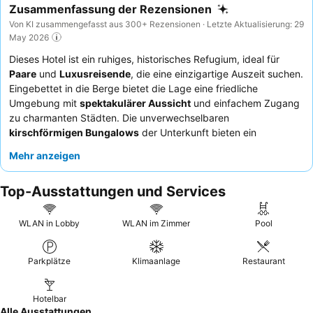
Zusammenfassung der Rezensionen
Von KI zusammengefasst aus 300+ Rezensionen · Letzte Aktualisierung: 29
May 2026
Dieses Hotel ist ein ruhiges, historisches Refugium, ideal für
Paare
und
Luxusreisende
, die eine einzigartige Auszeit suchen.
Eingebettet in die Berge bietet die Lage eine friedliche
Umgebung mit
spektakulärer Aussicht
und einfachem Zugang
zu charmanten Städten. Die unverwechselbaren
kirschförmigen Bungalows
der Unterkunft bieten ein
unvergessliches und privates Wohnerlebnis. Die Gäste loben
Mehr anzeigen
stets das
aufmerksame und freundliche Personal
sowie die
außergewöhnliche Qualität des Frühstücksbuffets
mit
Top-Ausstattungen und Services
frischem Obst und köstlichem Gebäck. Für einen noch
schöneren Aufenthalt empfiehlt es sich, einen der einzigartigen
Bungalows für zusätzliche Privatsphäre und Originalität zu
WLAN in Lobby
WLAN im Zimmer
Pool
buchen.
Parkplätze
Klimaanlage
Restaurant
Hotelbar
Alle Ausstattungen