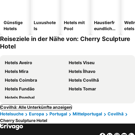
Günstige
Luxushote
Hotels mit
Haustierfr
Well
Hotels
ls
Pool
eundliche
otels
Hotels
Reiseziele in der Nähe von: Cherry Sculpture
Hotel
Hotels Aveiro
Hotels Viseu
Hotels Mira
Hotels Ílhavo
Hotels Coimbra
Hotels Covilhã
Hotels Fundão
Hotels Tomar
Hotels Pombal
Covilhã: Alle Unterkünfte anzeigen
Hotelsuche
Europa
Portugal
Mittelportugal
Covilhã
Cherry Sculpture Hotel