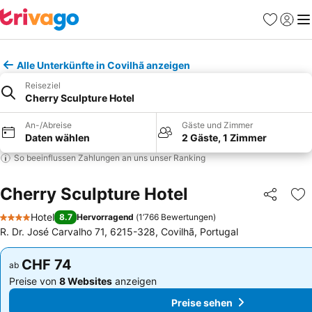
Favoriten
Einlog
Me
Alle Unterkünfte in Covilhã anzeigen
Reiseziel
Cherry Sculpture Hotel
An-/Abreise
Gäste und Zimmer
Daten wählen
2 Gäste, 1 Zimmer
So beeinflussen Zahlungen an uns unser Ranking
Cherry Sculpture Hotel
Teilen
Zu
Hotel
8.7
Hervorragend
(
1’766 Bewertungen
)
4 Sterne
R. Dr. José Carvalho 71, 6215-328, Covilhã, Portugal
CHF 74
CHF 74
ab
ab
Preise von
8 Websites
anzeigen
Preise von
8 Websites
anzeigen
Preise sehen
Preise sehen