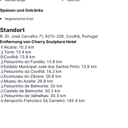
Speisen und Getränke
Vegetarische Kost
Standort
R. Dr. José Carvalho 71, 6215-328, Covilhã, Portugal
Entfernung von Cherry Sculpture Hotel
Alcaria
:
10.3
km
Torre
:
13.4
km
Covilhã
:
13.8
km
Pelourinho do Fundão
:
13.8
km
Estádio Municipal José dos Santos Pinto
:
13.9
km
Pelourinho da Covilhã
:
14.2
km
Ecomuseu do Zêzere
:
29.8
km
Museu do Azeite
:
29.8
km
Pelourinho de Belmonte
:
30
km
Castelo de Belmonte
:
30.2
km
Pelourinho de Valhelhas
:
30.3
km
Aeroporto Francisco Sá Carneiro
:
145.4
km