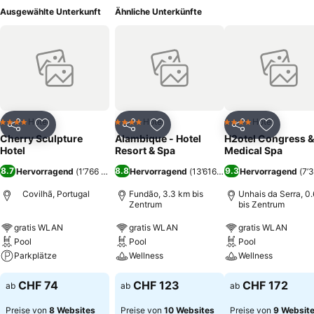
Ausgewählte Unterkunft
Ähnliche Unterkünfte
Hotel
Hotel
Hotel
4 Sterne
4 Sterne
4 Sterne
Teilen
Zu Favoriten hinzufügen
Teilen
Zu Favoriten hinzufügen
Teilen
Zu Favor
Cherry Sculpture
Alambique - Hotel
H2otel Congress &
Hotel
Resort & Spa
Medical Spa
8.7
8.8
9.3
Hervorragend
(
1’766 Bewertungen
Hervorragend
)
(
13’616 Bewertungen
Hervorragend
)
(
7’
Covilhã, Portugal
Fundão, 3.3 km bis
Unhais da Serra, 0
Zentrum
bis Zentrum
gratis WLAN
gratis WLAN
gratis WLAN
Pool
Pool
Pool
Parkplätze
Wellness
Wellness
CHF 74
CHF 123
CHF 172
ab
ab
ab
Preise von
8 Websites
Preise von
10 Websites
Preise von
9 Websit