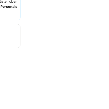
ste loben
 Personals
fet
hervor.
 nicht zur
tzprobleme