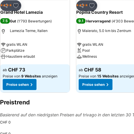
Zu Favoriten hinzufügen
Zu Favoriten hinzuf
Hotel
Hotel
4 Sterne
4 Sterne
Teilen
Teilen
Grand Hotel Lamezia
Popilia Country Resort
7.5
9.1
Gut
(
1’793 Bewertungen
)
Hervorragend
(
4’303 Bewe
Lamezia Terme, Italien
Maierato, 5.0 km bis Zentrum
gratis WLAN
gratis WLAN
Parkplätze
Pool
Haustiere erlaubt
Wellness
Preise sehen
Preise sehen
CHF 73
CHF 58
ab
ab
Preise von
9 Websites
anzeigen
Preise von
15 Websites
anzeige
Preise sehen
Preise sehen
Preistrend
Basierend auf den niedrigsten Preisen auf trivago in den letzten 30
CHF 0
CHF 0