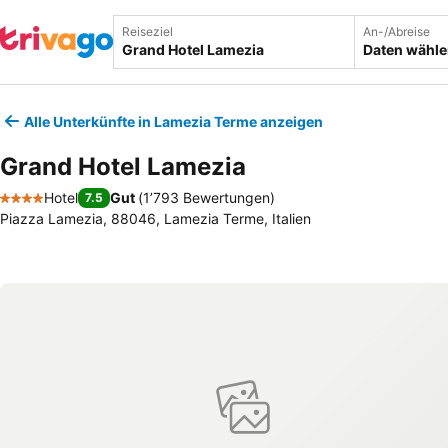
Reiseziel
An-/Abreise
Daten wähl
Alle Unterkünfte in Lamezia Terme anzeigen
Grand Hotel Lamezia
Hotel
Gut
(
1’793 Bewertungen
)
7.5
4 Sterne
Piazza Lamezia, 88046, Lamezia Terme, Italien