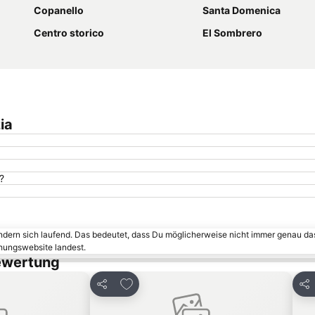
Copanello
Santa Domenica
Centro storico
El Sombrero
ia
?
ändern sich laufend. Das bedeutet, dass Du möglicherweise nicht immer genau da
chungswebsite landest.
Bewertung
inzufügen
Zu Favoriten hinzufügen
Teilen
Tei