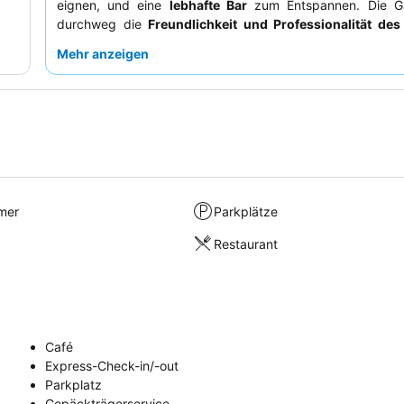
eignen, und eine
lebhafte Bar
zum Entspannen. Die Gä
durchweg die
Freundlichkeit und Professionalität des
und heben das vielfältige und hochwertige
Frühstücksbuf
Mehr anzeigen
Für einen ruhigeren Aufenthalt könnten Zimmer, die
Hauptstraße liegen, aufgrund gelegentlicher Schallschu
bevorzugt werden.
mer
Parkplätze
Restaurant
Café
Express-Check-in/-out
Parkplatz
Gepäckträgerservice