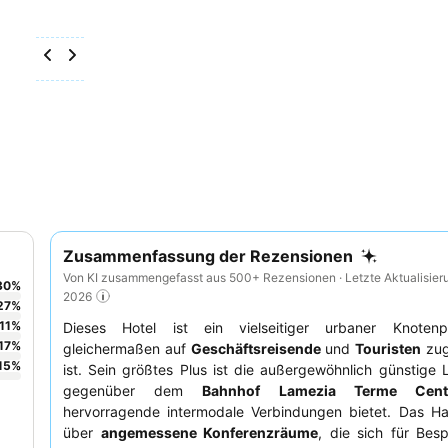
Zusammenfassung der Rezensionen
Von KI zusammengefasst aus 500+ Rezensionen · Letzte Aktualisier
30
%
2026
27
%
11
%
Dieses Hotel ist ein vielseitiger urbaner Knoten
17
%
gleichermaßen auf
Geschäftsreisende
und
Touristen
zug
15
%
ist. Sein größtes Plus ist die außergewöhnlich günstige 
gegenüber dem
Bahnhof Lamezia Terme Centr
hervorragende intermodale Verbindungen bietet. Das Ha
über
angemessene Konferenzräume
, die sich für Bes