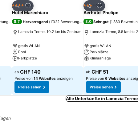
ügen
Zu Favoriten hinzufügen
Zu Favoriten hinz
Hotel
Hotel
4 Sterne
3 Sterne
Teilen
Teilen
Hotel Marechiaro
Aerhotel Phelipe
8.7
8.0
rtungen
)
Hervorragend
(
1’322 Bewertungen
)
Sehr gut
(
1’883 Bewertu
Lamezia Terme, 10.2 km bis Zentrum
Lamezia Terme, 8.5 km bis 
gratis WLAN
gratis WLAN
Pool
Parkplätze
Parkplätze
Klimaanlage
Preise sehen
Preise sehen
CHF 140
CHF 51
ab
ab
n
Preise von
14 Websites
anzeigen
Preise von
6 Websites
anzei
Preise sehen
Preise sehen
Alle Unterkünfte in Lamezia Term
 Tagen