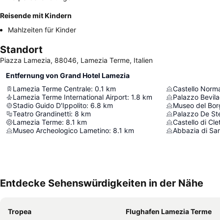
Reisende mit Kindern
Mahlzeiten für Kinder
Standort
Piazza Lamezia, 88046, Lamezia Terme, Italien
Entfernung von Grand Hotel Lamezia
Lamezia Terme Centrale
:
0.1
km
Castello Norm
Lamezia Terme International Airport
:
1.8
km
Palazzo Bevil
Stadio Guido D'Ippolito
:
6.8
km
Museo del Bor
Teatro Grandinetti
:
8
km
Palazzo De Ste
Lamezia Terme
:
8.1
km
Castello di Cle
Museo Archeologico Lametino
:
8.1
km
Abbazia di Sa
Entdecke Sehenswürdigkeiten in der Nähe
Tropea
Flughafen Lamezia Terme