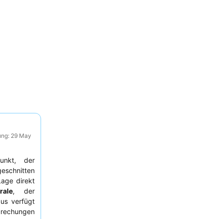
ung: 29 May
punkt, der
eschnitten
Lage direkt
ale
, der
us verfügt
prechungen