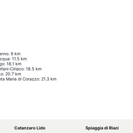
anno
:
9
km
acqua
:
11.5
km
go
:
18.1
km
fani-Ciriaco
:
18.5
km
to
:
20.7
km
nta Maria di Corazzo
:
21.3
km
Karte vergrössern
Catanzaro Lido
Spiaggia di Riaci