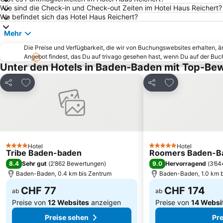
Wie sind die Check-in und Check-out Zeiten im Hotel Haus Reichert?
Wo befindet sich das Hotel Haus Reichert?
Mehr
Die Preise und Verfügbarkeit, die wir von Buchungswebsites erhalten, 
Angebot findest, das Du auf trivago gesehen hast, wenn Du auf der Bu
Unter den Hotels in Baden-Baden mit Top-Be
Zu Favoriten hinzufügen
Zu Favoriten h
Teilen
Teilen
Hotel
Hotel
4 Sterne
5 Sterne
Tribe Baden-baden
Roomers Baden-Ba
8.4
9.0
Sehr gut
(
2’862 Bewertungen
)
Hervorragend
(
3’64
Baden-Baden, 0.4 km bis Zentrum
Baden-Baden, 1.0 km 
CHF 77
CHF 174
ab
ab
Preise von
12 Websites
anzeigen
Preise von
14 Websi
Preise sehen
Pre