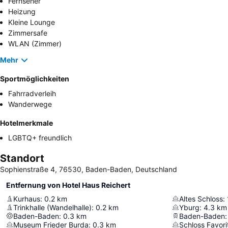
Fernseher
Heizung
Kleine Lounge
Zimmersafe
WLAN (Zimmer)
Mehr
Sportmöglichkeiten
Fahrradverleih
Wanderwege
Hotelmerkmale
LGBTQ+ freundlich
Standort
Sophienstraße 4, 76530, Baden-Baden, Deutschland
Entfernung von Hotel Haus Reichert
Kurhaus
:
0.2
km
Altes Schloss
:
Trinkhalle (Wandelhalle)
:
0.2
km
Yburg
:
4.3
km
Baden-Baden
:
0.3
km
Baden-Baden
:
Museum Frieder Burda
:
0.3
km
Schloss Favori