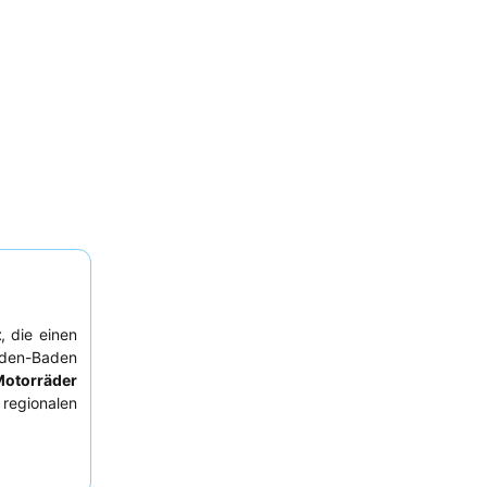
t
, die einen
aden-Baden
Motorräder
 regionalen