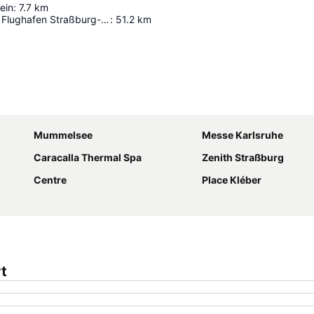
ein
:
7.7
km
Internationaler Flughafen Straßburg-Enzheim
:
51.2
km
Karte vergrössern
Mummelsee
Messe Karlsruhe
Caracalla Thermal Spa
Zenith Straßburg
Centre
Place Kléber
rt