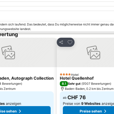
ändern sich laufend. Das bedeutet, dass Du möglicherweise nicht immer genau da
chungswebsite landest.
wertung
inzufügen
Zu Favoriten hinzufügen
Teilen
Hotel
4 Sterne
den, Autograph Collection
Hotel Quellenhof
8.1
4 Bewertungen
)
Sehr gut
(
5’007 Bewertungen
)
bis Zentrum
Baden-Baden, 0.2 km bis Zentrum
CHF 76
ab
tes
anzeigen
Preise von
9 Websites
anzeig
ise sehen
Preise sehen