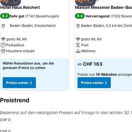
Zu Favoriten hinzufügen
Zu Favoriten hinzuf
Hotel
Hotel
3 Sterne
5 Sterne
Teilen
Teilen
Hotel Haus Reichert
Maison Messmer Baden-Ba
8.2
9.0
Sehr gut
(
1’142 Bewertungen
)
Hervorragend
(
7’452 Bewe
Baden-Baden, Deutschland
Baden-Baden, 0.5 km bis Zent
gratis WLAN
gratis WLAN
Parkplätze
Pool
Haustiere erlaubt
Wellness
Preise sehen
Preise sehen
Wähle Reisedaten aus, um die
CHF 163
ab
genauen Preise zu sehen
Preise von
19 Websites
anzeige
Preise sehen
Preise sehen
Preistrend
Basierend auf den niedrigsten Preisen auf trivago in den letzten 30
CHF 0
CHF 0