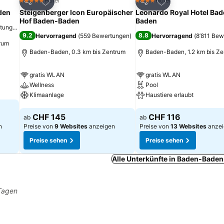
ügen
Zu Favoriten hinzufügen
Zu Favoriten hinz
Hotel
Hotel
5 Sterne
4 Sterne
Teilen
Teilen
den
Steigenberger Icon Europäischer
Leonardo Royal Hotel Bad
Hof Baden-Baden
Baden
rtungen
)
9.2
8.8
Hervorragend
(
559 Bewertungen
)
Hervorragend
(
8’811 Be
rum
Baden-Baden, 0.3 km bis Zentrum
Baden-Baden, 1.2 km bis Z
gratis WLAN
gratis WLAN
Wellness
Pool
Klimaanlage
Haustiere erlaubt
Preise sehen
Preise sehen
CHF 145
CHF 116
ab
ab
n
Preise von
9 Websites
anzeigen
Preise von
13 Websites
anzei
Preise sehen
Preise sehen
Alle Unterkünfte in Baden-Baden
 Tagen