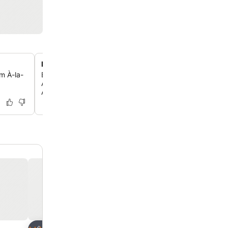
Historisches Gebäude von 1843 mit Charme
m À-la-
Erlebe ein Hotel aus dem Jahr 1843, das eine entspann
Atmosphäre bietet und den Charme vergangener Epoche
Architektur und Einrichtung bewahrt hat.