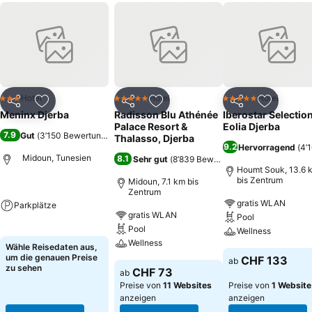
Hotel
Hotel
Hotel
3 Sterne
5 Sterne
5 Sterne
Teilen
Zu Favoriten hinzufügen
Teilen
Zu Favoriten hinzufügen
Teilen
Zu Favor
Meninx Djerba
Radisson Blu Athénée
Iberostar Selectio
Palace Resort &
Eolia Djerba
7.9
Gut
(
3’150 Bewertungen
)
Thalasso, Djerba
9.2
Hervorragend
(
4’
Midoun, Tunesien
8.1
Sehr gut
(
8’839 Bewertungen
)
Houmt Souk, 13.6 
bis Zentrum
Midoun, 7.1 km bis
Zentrum
gratis WLAN
Parkplätze
gratis WLAN
Pool
Pool
Wellness
Wellness
Wähle Reisedaten aus,
um die genauen Preise
CHF 133
ab
zu sehen
CHF 73
ab
Preise von
11 Websites
Preise von
1 Website
anzeigen
anzeigen