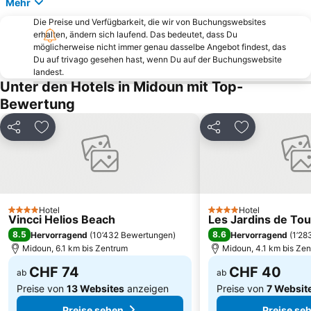
Mehr
Die Preise und Verfügbarkeit, die wir von Buchungswebsites
erhalten, ändern sich laufend. Das bedeutet, dass Du
möglicherweise nicht immer genau dasselbe Angebot findest, das
Du auf trivago gesehen hast, wenn Du auf der Buchungswebsite
landest.
Unter den Hotels in Midoun mit Top-
Bewertung
Teilen
Zu Favoriten hinzufügen
Teilen
Zu Favoriten
Hotel
Hotel
4 Sterne
4 Sterne
Vincci Helios Beach
Les Jardins de To
8.5
8.6
Hervorragend
(
10’432 Bewertungen
)
Hervorragend
(
1’28
Midoun, 6.1 km bis Zentrum
Midoun, 4.1 km bis Ze
CHF 74
CHF 40
ab
ab
Preise von
13 Websites
anzeigen
Preise von
7 Websit
Preise sehen
Preise se