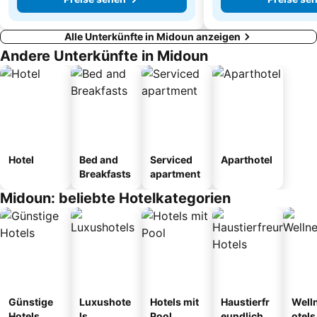
Alle Unterkünfte in Midoun anzeigen
Andere Unterkünfte in Midoun
Hotel
Bed and
Serviced
Aparthotel
Breakfasts
apartment
Midoun: beliebte Hotelkategorien
Günstige
Luxushote
Hotels mit
Haustierfr
Well
Hotels
ls
Pool
eundliche
otels