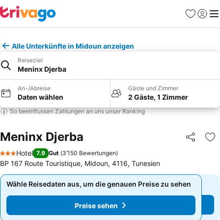
Favoriten
Einlog
Me
Alle Unterkünfte in Midoun anzeigen
Reiseziel
Meninx Djerba
An-/Abreise
Gäste und Zimmer
Daten wählen
2 Gäste, 1 Zimmer
So beeinflussen Zahlungen an uns unser Ranking
Meninx Djerba
Teilen
Zu
Hotel
7.9
Gut
(
3’150 Bewertungen
)
3 Sterne
BP 167 Route Touristique, Midoun, 4116, Tunesien
Wähle Reisedaten aus, um die genauen Preise zu sehen
Wähle Reisedaten aus, um die genauen Preise zu sehen
Preise sehen
Preise sehen