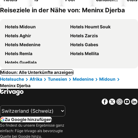
Hotels
Reiseziele in der Nähe von: Meninx Djerba
Hotels Midoun
Hotels Houmt Souk
Hotels Aghir
Hotels Zarzis
Hotels Medenine
Hotels Gabes
Hotels Remla
Hotels Mellita
Hotels Guellala
Midoun: Alle Unterkünfte anzeigen
Hotelsuche
Afrika
Tunesien
Medenine
Midoun
Meninx Djerba
Facebook
Twitter
Insta
Yo
Zu Google hinzufügen
So findest du unsere Ergebnisse ganz
einfach: Füge trivago als bevorzugte
Quelle bei Google hinzu.