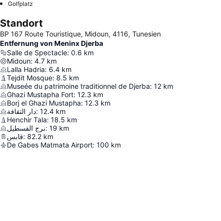
Golfplatz
Standort
BP 167 Route Touristique, Midoun, 4116, Tunesien
Entfernung von Meninx Djerba
Salle de Spectacle
:
0.6
km
Midoun
:
4.7
km
Lalla Hadria
:
6.4
km
Tejdit Mosque
:
8.5
km
Museée du patrimoine traditionnel de Djerba
:
12
km
Ghazi Mustapha Fort
:
12.3
km
Borj el Ghazi Mustapha
:
12.3
km
دار الثقافة
:
12.4
km
Henchir Tala
:
18.5
km
برج القسطيل
:
19
km
قابس
:
82.2
km
De Gabes Matmata Airport
:
100
km