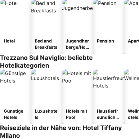
Hotel
Bed and
Jugendher
Pension
Apar
Breakfasts
berge/Hos
tel
Trezzano Sul Naviglio: beliebte
Hotelkategorien
Günstige
Luxushote
Hotels mit
Haustierfr
Well
Hotels
ls
Pool
eundliche
otels
Hotels
Reiseziele in der Nähe von: Hotel Tiffany
Milano