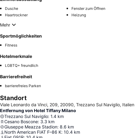
Dusche
Fenster zum Öffnen
Haartrockner
Heizung
Mehr
Sportmöglichkeiten
Fitness
Hotelmerkmale
LGBTQ+ freundlich
Barrierefreiheit
barrierefreies Parken
Standort
Viale Leonardo da Vinci, 209, 20090, Trezzano Sul Naviglio, Italien
Entfernung von Hotel Tiffany Milano
Trezzano Sul Naviglio
:
1.4
km
Cesano Boscone
:
3.3
km
Giuseppe Meazza Stadion
:
8.6
km
North American FIAT F–86 K
:
10.4
km
Fiat G91R
:
10.4
km