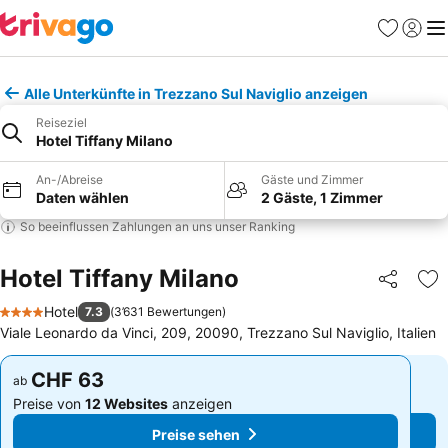
Favoriten
Einlog
Me
Alle Unterkünfte in Trezzano Sul Naviglio anzeigen
Reiseziel
Hotel Tiffany Milano
An-/Abreise
Gäste und Zimmer
Daten wählen
2 Gäste, 1 Zimmer
So beeinflussen Zahlungen an uns unser Ranking
Hotel Tiffany Milano
Teilen
Zu
Hotel
7.3
(
3’631 Bewertungen
)
4 Sterne
Viale Leonardo da Vinci, 209, 20090, Trezzano Sul Naviglio, Italien
CHF 63
CHF 63
ab
ab
Preise von
12 Websites
anzeigen
Preise von
12 Websites
anzeigen
Preise sehen
Preise sehen