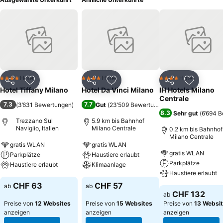
Hotel
Hotel
Hotel
4 Sterne
4 Sterne
4 Sterne
Teilen
Zu Favoriten hinzufügen
Teilen
Zu Favoriten hinzufügen
Teilen
Zu Favor
Hotel Tiffany Milano
Hotel Da Vinci Milano
IH Hotels Milano
Centrale
7.3
7.7
(
3’631 Bewertungen
)
Gut
(
23’509 Bewertungen
)
8.3
Sehr gut
(
6’694 
Trezzano Sul
5.9 km bis Bahnhof
Naviglio, Italien
Milano Centrale
0.2 km bis Bahnhof
Milano Centrale
gratis WLAN
gratis WLAN
gratis WLAN
Parkplätze
Haustiere erlaubt
Parkplätze
Haustiere erlaubt
Klimaanlage
Haustiere erlaubt
CHF 63
CHF 57
ab
ab
CHF 132
ab
Preise von
12 Websites
Preise von
15 Websites
Preise von
13 Websi
anzeigen
anzeigen
anzeigen