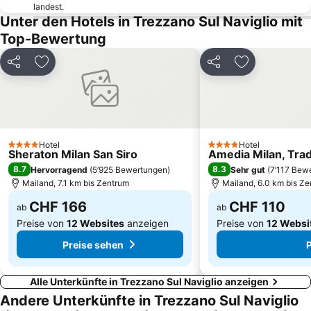
landest.
Varese Centro Storico
Corso Vittorio Emanuele II. Straße Mailand
Unter den Hotels in Trezzano Sul Naviglio mit
Duomo di Como
Viktor-Emanuel-Galerie
Top-Bewertung
Stazione Milano Lambrate
Vicolungo Outlet
Teilen
Zu Favoriten hinzufügen
Teilen
Zu Favoriten
Mediolanum Forum
Domodossola Metro Station
Acquaworld
Pombia Safaripark
Messegelände Mailand FieraMilano
Como, city of toys
Stadio Giuseppe Sinigaglia
Expo Milano
Hotel
Hotel
4 Sterne
4 Sterne
Sheraton Milan San Siro
Porta Garibaldi
Gardaland Wasserpark
Amedia Milan, Tra
8.7
8.3
Hervorragend
(
5’925 Bewertungen
)
Sehr gut
(
7’117 Bew
Mailand, 7.1 km bis Zentrum
Mailand, 6.0 km bis Z
CHF 166
CHF 110
ab
ab
Preise von
12 Websites
anzeigen
Preise von
12 Websi
Preise sehen
Alle Unterkünfte in Trezzano Sul Naviglio anzeigen
Andere Unterkünfte in Trezzano Sul Naviglio