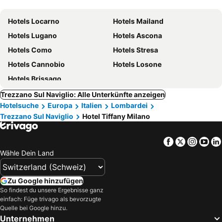
Hotels Locarno
Hotels Mailand
Hotels Lugano
Hotels Ascona
Hotels Como
Hotels Stresa
Hotels Cannobio
Hotels Losone
Hotels Brissago
Trezzano Sul Naviglio: Alle Unterkünfte anzeigen
Hotelsuche
Europa
Italien
Lombardei
Trezzano Sul Naviglio
Hotel Tiffany Milano
Facebook
Twitter
Insta
Yo
Wähle Dein Land
Zu Google hinzufügen
So findest du unsere Ergebnisse ganz
einfach: Füge trivago als bevorzugte
Quelle bei Google hinzu.
Unternehmen