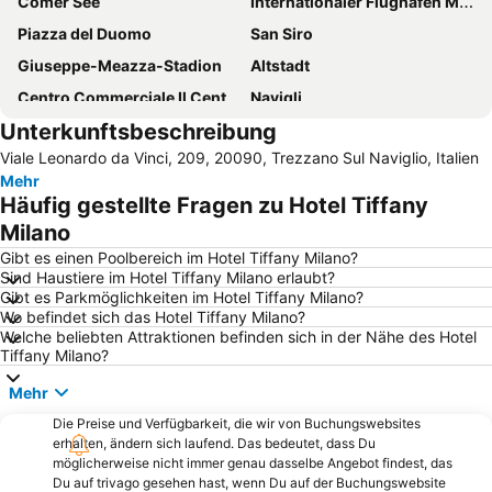
Comer See
Internationaler Flughafen Mailand Malpensa „Silvio Berlusconi“
Piazza del Duomo
San Siro
Giuseppe-Meazza-Stadion
Altstadt
Centro Commerciale Il Centro
Navigli
Unterkunftsbeschreibung
Flughafen Mailand-Linate
Brera
Viale Leonardo da Vinci, 209, 20090, Trezzano Sul Naviglio, Italien
Autodrom Monza
San Siro Ippodromo Metro Station
Mehr
San Siro Stadio Metro Station
Duomo Metro Station
Häufig gestellte Fragen zu Hotel Tiffany
La Maddalena
Fiera Milano – Rho
Milano
Minitalia Leolandia Park
Centrale Metro Station
Gibt es einen Poolbereich im Hotel Tiffany Milano?
Sind Haustiere im Hotel Tiffany Milano erlaubt?
Mailänder Opernhaus Teatro alla Scala
Milano Santa Giulia
Gibt es Parkmöglichkeiten im Hotel Tiffany Milano?
Wo befindet sich das Hotel Tiffany Milano?
Corso Buenos Aires Straße
Lago di Varese
Welche beliebten Attraktionen befinden sich in der Nähe des Hotel
Bahnhof Porta Garibaldi
Assago Milanofiori Forum Metro Station
Tiffany Milano?
Lampugnano
Museo del Duomo di Milano
Mehr
Porta Venezia
Navigli District
Die Preise und Verfügbarkeit, die wir von Buchungswebsites
erhalten, ändern sich laufend. Das bedeutet, dass Du
Porta Romana
Lampugnano Metro Station
möglicherweise nicht immer genau dasselbe Angebot findest, das
Centro Direzionale di Milano
Novegro
Du auf trivago gesehen hast, wenn Du auf der Buchungswebsite