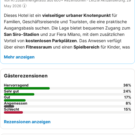
Von KI zusammengefasst aus 600+ Rezensionen · Letzte Aktualisierung: 29
May 2026
Dieses Hotel ist ein
vielseitiger urbaner Knotenpunkt
für
Familien, Geschäftsreisende und Touristen, die eine praktische
Ausgangsbasis suchen. Die Lage bietet bequemen Zugang zum
San Siro-Stadion
und zur Fiera Milano, mit dem zusätzlichen
Vorteil von
kostenlosen Parkplätzen
. Das Anwesen verfügt
über einen
Fitnessraum
und einen
Spielbereich
für Kinder, was
vielfältige Freizeitmöglichkeiten gewährleistet. Die Gäste loben
Mehr anzeigen
durchweg das
freundliche und hilfsbereite Personal
und das
abwechslungsreiche Frühstücksbuffet
, das frische Croissants
und lokale Spezialitäten umfasst. Für ein ruhigeres Erlebnis
Gästerezensionen
könnten Gäste in Betracht ziehen, ein Zimmer abseits des
Straßenverkehrs anzufragen.
Hervorragend
36
%
Sehr gut
24
%
Gut
17
%
Angemessen
8
%
Schlecht
15
%
Rezensionen anzeigen