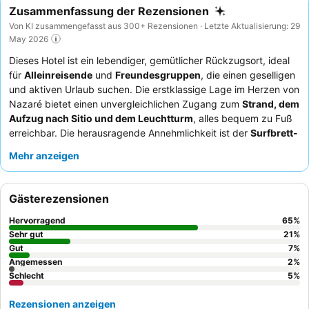
Zusammenfassung der Rezensionen
Von KI zusammengefasst aus 300+ Rezensionen · Letzte Aktualisierung: 29
May 2026
Dieses Hotel ist ein lebendiger, gemütlicher Rückzugsort, ideal
für
Alleinreisende
und
Freundesgruppen
, die einen geselligen
und aktiven Urlaub suchen. Die erstklassige Lage im Herzen von
Nazaré bietet einen unvergleichlichen Zugang zum
Strand, dem
Aufzug nach Sitio und dem Leuchtturm
, alles bequem zu Fuß
erreichbar. Die herausragende Annehmlichkeit ist der
Surfbrett-
Verleih
, der die lokale Surfkultur perfekt ergänzt. Die Gäste
Mehr anzeigen
loben durchweg das
außergewöhnlich freundliche und
hilfsbereite Personal
und schätzen die Annehmlichkeiten der
gut ausgestatteten Küche zur Selbstversorgung. Wer ein
Gästerezensionen
ruhigeres Erlebnis sucht, sollte ein Zimmer mit Gartenblick
anfragen.
Hervorragend
65
%
Sehr gut
21
%
Gut
7
%
Angemessen
2
%
Schlecht
5
%
Rezensionen anzeigen