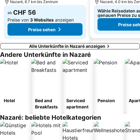
Nazaré, 6.7 km bis Zentrum
Nazaré, 4.0 km bis Ze
Wähle Reisedaten a
CHF 56
ab
genauen Preise zu 
Preise von
3 Websites
anzeigen
Preise se
Preise sehen
Alle Unterkünfte in Nazaré anzeigen
Andere Unterkünfte in Nazaré
Hotel
Bed and
Serviced
Pension
Apar
Breakfasts
apartment
Nazaré: beliebte Hotelkategorien