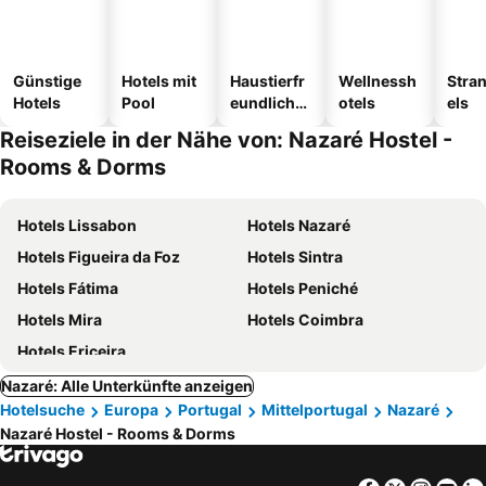
Günstige
Hotels mit
Haustierfr
Wellnessh
Stra
Hotels
Pool
eundliche
otels
els
Hotels
Reiseziele in der Nähe von: Nazaré Hostel -
Rooms & Dorms
Hotels Lissabon
Hotels Nazaré
Hotels Figueira da Foz
Hotels Sintra
Hotels Fátima
Hotels Peniché
Hotels Mira
Hotels Coimbra
Hotels Ericeira
Nazaré: Alle Unterkünfte anzeigen
Hotelsuche
Europa
Portugal
Mittelportugal
Nazaré
Nazaré Hostel - Rooms & Dorms