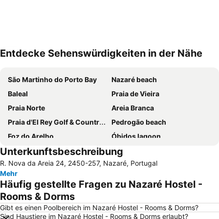
Entdecke Sehenswürdigkeiten in der Nähe
Karte vergrössern
São Martinho do Porto Bay
Nazaré beach
Baleal
Praia de Vieira
Praia Norte
Areia Branca
Praia d'El Rey Golf & Country Club
Pedrogão beach
Foz do Arelho
Óbidos lagoon
Unterkunftsbeschreibung
Basílica de Nossa Senhora do Rosário de Fátima
Da Foz do Arelho
R. Nova da Areia 24, 2450-257, Nazaré, Portugal
Igreja Paroquial de Pataias
Capela das Apariçoes
Mehr
Berlengas beach
Praia Osso da Baleia
Häufig gestellte Fragen zu Nazaré Hostel -
São Pedro de Moel beach
Salir do Porto
Rooms & Dorms
Praia Rei Cortiço
Estádio Municipal de Leiria
Gibt es einen Poolbereich im Nazaré Hostel - Rooms & Dorms?
Sind Haustiere im Nazaré Hostel - Rooms & Dorms erlaubt?