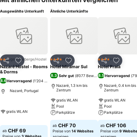
Mit ähnlichen Unterkünften vergleichen
Ausgewählte Unterkunft
Ähnliche Unterkünfte
Jugendherberge/Hostel
Hotel
Hotel
2 Sterne
4 Sterne
4 Sterne
Teilen
Zu Favoriten hinzufügen
Teilen
Zu Favoriten hinzufügen
Teilen
Zu Favor
Nazaré Hostel - Rooms
Hotel Miramar Sul
Hotel Praia
& Dorms
8.3
8.5
Sehr gut
(
8’077 Bewertungen
Hervorragend
)
(
7’
8.6
Hervorragend
(
1’204 Bewertungen
)
Nazaré, 1.3 km bis
Nazaré, 0.4 km bis
Zentrum
Zentrum
Nazaré, Portugal
gratis WLAN
gratis WLAN
Pool
Pool
gratis WLAN
Parkplätze
Parkplätze
CHF 70
CHF 106
ab
ab
CHF 69
ab
Preise von
14 Websites
Preise von
9 Websit
Preise von
3 Websites
anzeigen
anzeigen