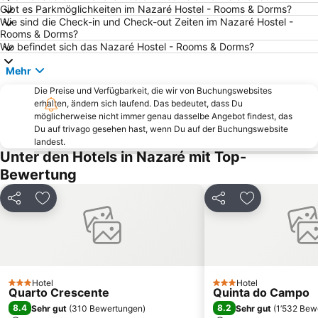
Pelourinho de Alfeizerão
Reserva Natural das Ilhas Berlengas
Gibt es Parkmöglichkeiten im Nazaré Hostel - Rooms & Dorms?
Wie sind die Check-in und Check-out Zeiten im Nazaré Hostel -
Sítio da Nazaré
Bom Sucesso Beach
Rooms & Dorms?
Bom Sucesso
Pia do Urso
Wo befindet sich das Nazaré Hostel - Rooms & Dorms?
Grutas da Moeda
Grutas de Mira de Aire
Mehr
Estação Rodoviária de Fátima
Farol do Cabo Carvoeiro
Die Preise und Verfügbarkeit, die wir von Buchungswebsites
erhalten, ändern sich laufend. Das bedeutet, dass Du
möglicherweise nicht immer genau dasselbe Angebot findest, das
Du auf trivago gesehen hast, wenn Du auf der Buchungswebsite
landest.
Unter den Hotels in Nazaré mit Top-
Bewertung
Teilen
Zu Favoriten hinzufügen
Teilen
Zu Favoriten
Hotel
Hotel
3 Sterne
3 Sterne
Quarto Crescente
Quinta do Campo
8.4
8.2
Sehr gut
(
310 Bewertungen
)
Sehr gut
(
1’532 Bew