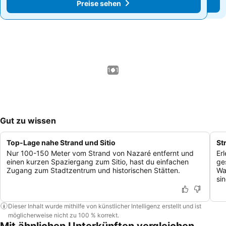
Preise sehen
Preise sehen
1 / 1
Gut zu wissen
Top-Lage nahe Strand und Sitio
St
Nur 100-150 Meter vom Strand von Nazaré entfernt und
Er
einen kurzen Spaziergang zum Sitio, hast du einfachen
ge
Zugang zum Stadtzentrum und historischen Stätten.
Wa
sin
Dieser Inhalt wurde mithilfe von künstlicher Intelligenz erstellt und ist
möglicherweise nicht zu 100 % korrekt.