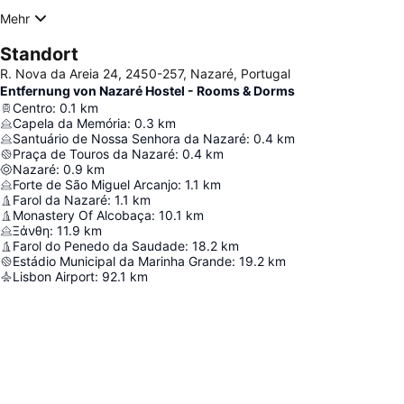
Mehr
Standort
R. Nova da Areia 24, 2450-257, Nazaré, Portugal
Entfernung von Nazaré Hostel - Rooms & Dorms
Centro
:
0.1
km
Capela da Memória
:
0.3
km
Santuário de Nossa Senhora da Nazaré
:
0.4
km
Praça de Touros da Nazaré
:
0.4
km
Nazaré
:
0.9
km
Forte de São Miguel Arcanjo
:
1.1
km
Farol da Nazaré
:
1.1
km
Monastery Of Alcobaça
:
10.1
km
Ξάνθη
:
11.9
km
Farol do Penedo da Saudade
:
18.2
km
Estádio Municipal da Marinha Grande
:
19.2
km
Lisbon Airport
:
92.1
km