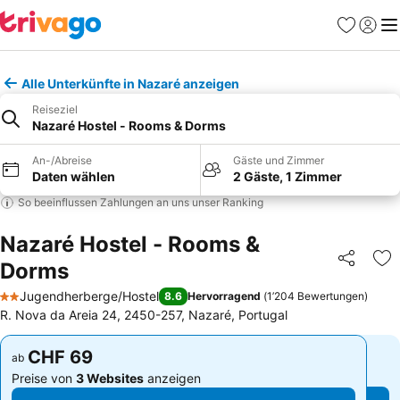
Favoriten
Einlog
Me
Alle Unterkünfte in Nazaré anzeigen
Reiseziel
Nazaré Hostel - Rooms & Dorms
An-/Abreise
Gäste und Zimmer
Daten wählen
2 Gäste, 1 Zimmer
So beeinflussen Zahlungen an uns unser Ranking
Nazaré Hostel - Rooms &
Dorms
Teilen
Zu
Jugendherberge/Hostel
8.6
Hervorragend
(
1’204 Bewertungen
)
2 Sterne
R. Nova da Areia 24, 2450-257, Nazaré, Portugal
CHF 69
CHF 69
ab
ab
Preise von
3 Websites
anzeigen
Preise von
3 Websites
anzeigen