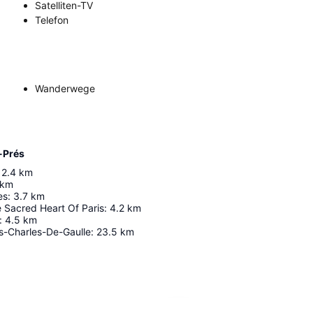
Satelliten-TV
Telefon
Wanderwege
-Prés
2.4
km
km
es
:
3.7
km
e Sacred Heart Of Paris
:
4.2
km
:
4.5
km
s-Charles-De-Gaulle
:
23.5
km