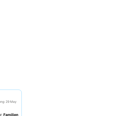
ung: 29 May
ür
Familien