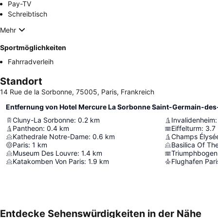
Pay-TV
Schreibtisch
Mehr
Sportmöglichkeiten
Fahrradverleih
Standort
14 Rue de la Sorbonne, 75005, Paris, Frankreich
Entfernung von Hotel Mercure La Sorbonne Saint-Germain-des
Cluny-La Sorbonne
:
0.2
km
Invalidenheim
:
Pantheon
:
0.4
km
Eiffelturm
:
3.7
Kathedrale Notre-Dame
:
0.6
km
Champs Élysé
Paris
:
1
km
Basilica Of Th
Museum Des Louvre
:
1.4
km
Triumphbogen
Katakomben Von Paris
:
1.9
km
Flughafen Pari
Entdecke Sehenswürdigkeiten in der Nähe