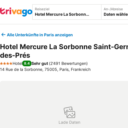
Reiseziel
An-/Abreise
Daten wähl
Alle Unterkünfte in Paris anzeigen
Hotel Mercure La Sorbonne Saint-Ger
des-Prés
Hotel
Sehr gut
(
2’491 Bewertungen
)
8.4
4 Sterne
14 Rue de la Sorbonne, 75005, Paris, Frankreich
Lade Daten