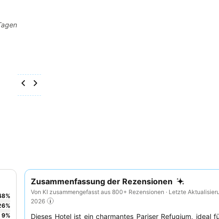
 Tagen
Zusammenfassung der Rezensionen
Von KI zusammengefasst aus 800+ Rezensionen · Letzte Aktualisier
48
%
2026
26
%
9
%
Dieses Hotel ist ein charmantes Pariser Refugium, ideal f