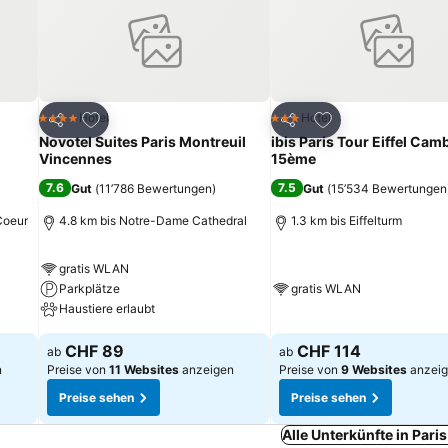
ügen
Zu Favoriten hinzufügen
Zu Favoriten hinz
Hotel
Hotel
4 Sterne
3 Sterne
Teilen
Teilen
Novotel Suites Paris Montreuil
ibis Paris Tour Eiffel Ca
Vincennes
15ème
7.6
7.5
Gut
(
11’786 Bewertungen
)
Gut
(
15’534 Bewertungen
Coeur
4.8 km bis Notre-Dame Cathedral
1.3 km bis Eiffelturm
gratis WLAN
Parkplätze
gratis WLAN
Haustiere erlaubt
CHF 89
CHF 114
ab
ab
n
Preise von
11 Websites
anzeigen
Preise von
9 Websites
anzei
Preise sehen
Preise sehen
Alle Unterkünfte in Pari