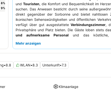
8
%
und
Touristen
, die Komfort und Bequemlichkeit im Herze
9
%
suchen. Das Anwesen besticht durch seine außergewöhn
direkt gegenüber der Sorbonne und bietet nahtlosen
ikonischen Sehenswürdigkeiten und öffentlichen Verkehrs
verfügt über gut ausgestattete
Verbindungszimmer
, d
Privatsphäre und Platz bieten. Die Gäste loben stets da
und aufmerksame Personal
und das köstliche, vi
Frühstücksbuffet. Für ein wirklich Pariser Erlebnis empfieh
Mehr anzeigen
Zimmer mit
Balkon
und Blick auf die Sorbonne.
ung
•
8.8
WLAN
•
8.3
Unterkunft
•
7.3
mer
Klimaanlage