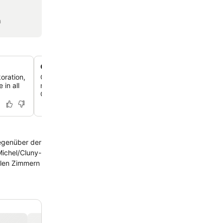
n
Gemütliche Hotelbar
oration,
Genieße einen unterhaltsamen Abend, ohne das Hotel v
in all
müssen, in der Hotelbar, die eine entspannte Atmosphä
Getränke bietet.
gegenüber der
Michel/Cluny-
blen Zimmern