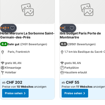
Zu Favoriten hinzufügen
Zu Favoriten hinzuf
Hotel
Hotel
4 Sterne
2 Sterne
Teilen
Teilen
Hotel Mercure La Sorbonne Saint-
ibis budget Paris Porte de
Germain-des-Prés
Montmartre
8.4
6.0
Sehr gut
(
2’491 Bewertungen
)
(
28’661 Bewertungen
)
Paris, Frankreich
1.7 km bis Basilique du Sacré-
gratis WLAN
gratis WLAN
Klimaanlage
Parkplätze
Hotelbar
Haustiere erlaubt
CHF 202
CHF 55
ab
ab
Preise von
10 Websites
anzeigen
Preise von
11 Websites
anzeige
Preise sehen
Preise sehen