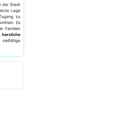
n der Stadt
liche Lage
 Zugang zu
mitteln. Es
ie Familien
s
herzliche
elfältige
lt sich ein