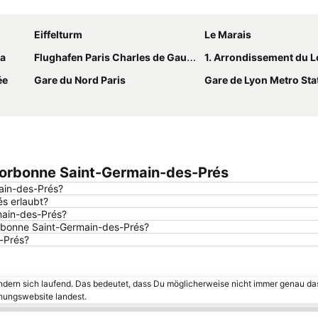
Karte vergrössern
Eiffelturm
Le Marais
ra
Flughafen Paris Charles de Gaulle
1. Arrondissement du 
ée
Gare du Nord Paris
Gare de Lyon Metro Sta
 Sorbonne Saint-Germain-des-Prés
ain-des-Prés?
s erlaubt?
main-des-Prés?
orbonne Saint-Germain-des-Prés?
-Prés?
ändern sich laufend. Das bedeutet, dass Du möglicherweise nicht immer genau da
chungswebsite landest.