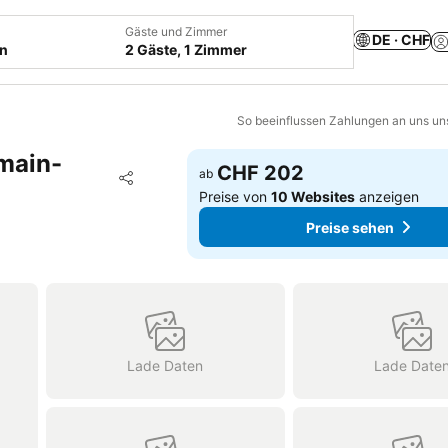
Gäste und Zimmer
DE · CHF
en
2 Gäste, 1 Zimmer
So beeinflussen Zahlungen an uns un
main-
CHF 202
Zu Favoriten hinzufügen
ab
Teilen
Preise von
10 Websites
anzeigen
Preise sehen
Lade Daten
Lade Date