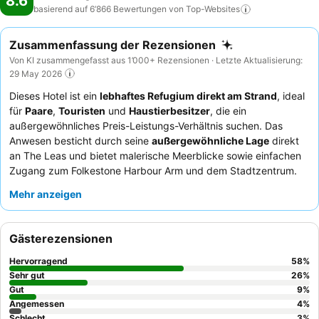
8.6
basierend auf 6’866 Bewertungen von
Top-Websites
Zusammenfassung der Rezensionen
Von KI zusammengefasst aus 1’000+ Rezensionen · Letzte Aktualisierung:
29 May 2026
Dieses Hotel ist ein
lebhaftes Refugium direkt am Strand
, ideal
für
Paare
,
Touristen
und
Haustierbesitzer
, die ein
außergewöhnliches Preis-Leistungs-Verhältnis suchen. Das
Anwesen besticht durch seine
außergewöhnliche Lage
direkt
an The Leas und bietet malerische Meerblicke sowie einfachen
Zugang zum Folkestone Harbour Arm und dem Stadtzentrum.
Gäste können ein
hochgelobtes Frühstücksbuffet
mit einer
Mehr anzeigen
reichhaltigen Auswahl genießen, und das Restaurant des Hotels
wird durchweg als ausgezeichnet für das Abendessen
beschrieben. Die Gäste heben stets das
außergewöhnliche
Gästerezensionen
Personal und den Service
hervor und beschreiben das Team
häufig als freundlich, herzlich und unglaublich hilfsbereit. Für ein
Hervorragend
58
%
ruhigeres Erlebnis empfiehlt es sich, ein Zimmer mit Gartenblick
Sehr gut
26
%
anzufragen.
Gut
9
%
Angemessen
4
%
Schlecht
3
%