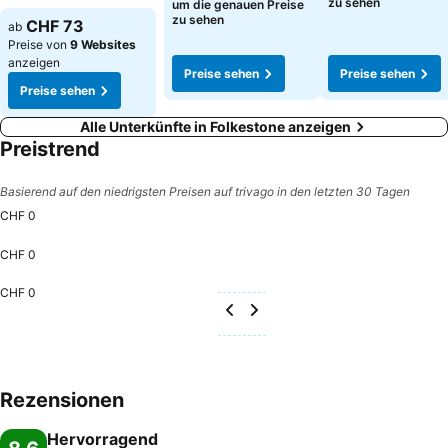
zu sehen
um die genauen Preise
Preise sehen
zu sehen
CHF 73
ab
Preise von
9 Websites
anzeigen
Preise sehen
Preise sehen
Preise sehen
Alle Unterkünfte in Folkestone anzeigen
Preistrend
Basierend auf den niedrigsten Preisen auf trivago in den letzten 30 Tagen
CHF 0
CHF 0
CHF 0
Rezensionen
Hervorragend