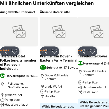
Mit ähnlichen Unterkünften vergleichen
Ausgewählte Unterkunft
Ähnliche Unterkünfte
Hotel
Hotel
Hotel
4 Sterne
3 Sterne
2 Sterne
Teilen
Zu Favoriten hinzufügen
Teilen
Zu Favoriten hinzufügen
Teilen
Zu Favor
The View Hotel
Premier Inn Dover -
Travelodge Dover
Folkestone, a member
Eastern Ferry Terminal
8.8
Hervorragend
(
3’
of Radisson
8.4
Sehr gut
(
9’117 Bewertungen
)
Individuals
Dover, 0.7 km bis
Zentrum
Dover, 0.8 km bis
8.6
Hervorragend
(
6’866 Bewertungen
)
Zentrum
Parkplätze
Folkestone,
gratis WLAN
Großbritannien
Haustiere erlaubt
Parkplätze
Restaurant
gratis WLAN
Hotelbar
Parkplätze
Preise sehen
Wähle Reisedaten au
Haustiere erlaubt
Preise sehen
um die genauen Prei
Wähle Reisedaten aus,