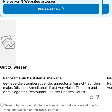
Preise von
9 Websites
anzeigen
Preise von
9 Websites
anzeigen
Preise sehen
Preise sehen
Gut zu wissen
Panoramablick auf den Ärmelkanal
Nä
Genieße die atemberaubende, ungestörte Aussicht auf den
Pe
majestätischen Ärmelkanal direkt von vielen Zimmern und
vo
dem eleganten Restaurant und der Bar des Hotels.
Dieser Inhalt wurde mithilfe von künstlicher Intelligenz erstellt und ist
möglicherweise nicht zu 100 % korrekt.