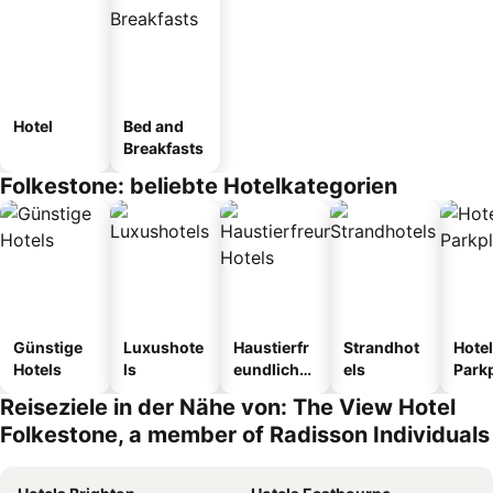
Hotel
Bed and
Breakfasts
Folkestone: beliebte Hotelkategorien
Günstige
Luxushote
Haustierfr
Strandhot
Hotel
Hotels
ls
eundliche
els
Park
Hotels
Reiseziele in der Nähe von: The View Hotel
Folkestone, a member of Radisson Individuals