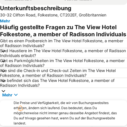
Unterkunftsbeschreibung
Royal St George's Golf Club
Camber Sands
30-32 Clifton Road, Folkestone, CT202EF, Großbritannien
Bodiam Castle
Mehr
Häufig gestellte Fragen zu The View Hotel
Folkestone, a member of Radisson Individuals
Gibt es einen Poolbereich im The View Hotel Folkestone, a member
of Radisson Individuals?
Sind Haustiere im The View Hotel Folkestone, a member of Radisson
Individuals erlaubt?
Gibt es Parkmöglichkeiten im The View Hotel Folkestone, a member
of Radisson Individuals?
Wie sind die Check-in und Check-out Zeiten im The View Hotel
Folkestone, a member of Radisson Individuals?
Wo befindet sich das The View Hotel Folkestone, a member of
Radisson Individuals?
Mehr
Die Preise und Verfügbarkeit, die wir von Buchungswebsites
erhalten, ändern sich laufend. Das bedeutet, dass Du
möglicherweise nicht immer genau dasselbe Angebot findest, das
Du auf trivago gesehen hast, wenn Du auf der Buchungswebsite
landest.