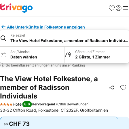
Favoriten
Einlog
Me
Alle Unterkünfte in Folkestone anzeigen
Reiseziel
The View Hotel Folkestone, a member of Radisson Individual
An-/Abreise
Gäste und Zimmer
Daten wählen
2 Gäste, 1 Zimmer
So beeinflussen Zahlungen an uns unser Ranking
The View Hotel Folkestone, a
member of Radisson
Teilen
Zu
Individuals
Hotel
8.6
Hervorragend
(
6’866 Bewertungen
)
4 Sterne
30-32 Clifton Road, Folkestone, CT202EF, Großbritannien
CHF 73
CHF 73
ab
ab