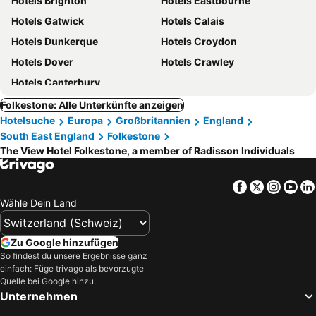
Hotels Brighton
Hotels Eastbourne
Hotels Gatwick
Hotels Calais
Hotels Dunkerque
Hotels Croydon
Hotels Dover
Hotels Crawley
Hotels Canterbury
Folkestone: Alle Unterkünfte anzeigen
Hotelsuche
Europa
Großbritannien
England
South East England
Folkestone
The View Hotel Folkestone, a member of Radisson Individuals
Facebook
Twitter
Insta
Yo
Wähle Dein Land
Zu Google hinzufügen
So findest du unsere Ergebnisse ganz
einfach: Füge trivago als bevorzugte
Quelle bei Google hinzu.
Unternehmen