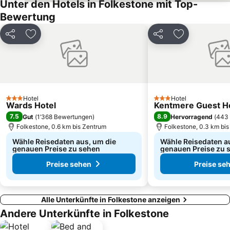
Unter den Hotels in Folkestone mit Top-
Bewertung
Teilen
Zu Favoriten hinzufügen
Teilen
Zu Favoriten
Hotel
Hotel
3 Sterne
3 Sterne
Wards Hotel
Kentmere Guest H
7.5
8.9
Gut
(
1’368 Bewertungen
)
Hervorragend
(
443
Folkestone, 0.6 km bis Zentrum
Folkestone, 0.3 km bi
Wähle Reisedaten aus, um die
Wähle Reisedaten a
genauen Preise zu sehen
genauen Preise zu 
Preise sehen
Preise se
Alle Unterkünfte in Folkestone anzeigen
Andere Unterkünfte in Folkestone