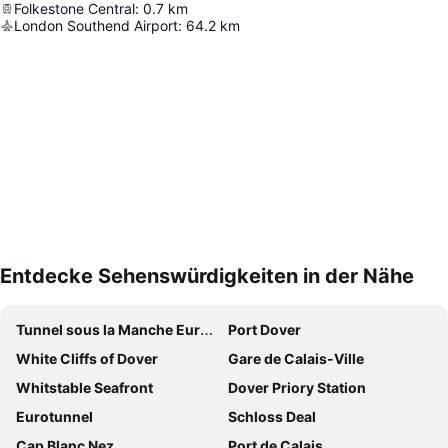
Folkestone Central
:
0.7
km
London Southend Airport
:
64.2
km
Entdecke Sehenswürdigkeiten in der Nähe
Karte vergrössern
Tunnel sous la Manche Eurotunnel
Port Dover
White Cliffs of Dover
Gare de Calais-Ville
Whitstable Seafront
Dover Priory Station
Eurotunnel
Schloss Deal
Cap Blanc Nez
Port de Calais