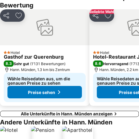
Bewertung
Beliebte Wahl
Teilen
Zu Favoriten hinzufügen
Teilen
Zu Favoriten
Hotel
Hotel
2 Sterne
2 Sterne
Gasthof zur Querenburg
Hotel-Restaurant
8.3
8.6
Sehr gut
(
1’131 Bewertungen
)
Hervorragend
(
1’71
Hann. Münden, 1.3 km bis Zentrum
Hann. Münden, 2.2 km 
Wähle Reisedaten aus, um die
Wähle Reisedaten a
genauen Preise zu sehen
genauen Preise zu 
Preise sehen
Preise s
Alle Unterkünfte in Hann. Münden anzeigen
Andere Unterkünfte in Hann. Münden