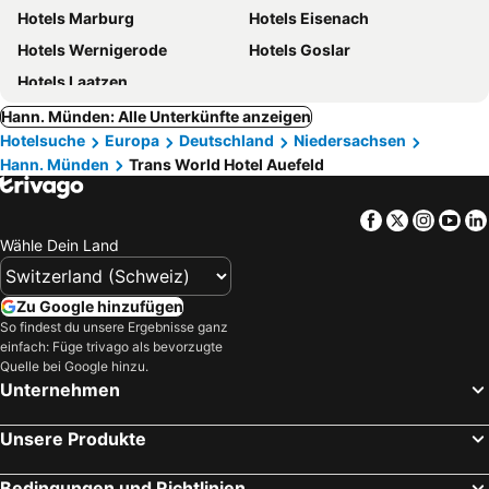
Hotels Marburg
Hotels Eisenach
Hotels Wernigerode
Hotels Goslar
Hotels Laatzen
Hann. Münden: Alle Unterkünfte anzeigen
Hotelsuche
Europa
Deutschland
Niedersachsen
Hann. Münden
Trans World Hotel Auefeld
Facebook
Twitter
Insta
Yo
Wähle Dein Land
Zu Google hinzufügen
So findest du unsere Ergebnisse ganz
einfach: Füge trivago als bevorzugte
Quelle bei Google hinzu.
Unternehmen
Unsere Produkte
Bedingungen und Richtlinien