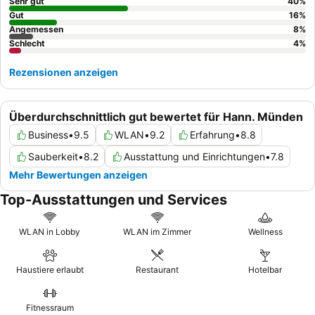
Sehr gut
40
%
Gut
16
%
Angemessen
8
%
Schlecht
4
%
Rezensionen anzeigen
Überdurchschnittlich gut bewertet für Hann. Münden
Business
•
9.5
WLAN
•
9.2
Erfahrung
•
8.8
Sauberkeit
•
8.2
Ausstattung und Einrichtungen
•
7.8
Mehr Bewertungen anzeigen
Top-Ausstattungen und Services
WLAN in Lobby
WLAN im Zimmer
Wellness
Haustiere erlaubt
Restaurant
Hotelbar
Fitnessraum