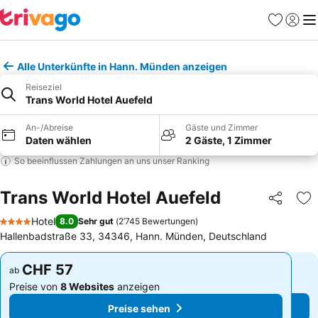
Favoriten
Einlog
Me
Alle Unterkünfte in Hann. Münden anzeigen
Reiseziel
Trans World Hotel Auefeld
An-/Abreise
Gäste und Zimmer
Daten wählen
2 Gäste, 1 Zimmer
So beeinflussen Zahlungen an uns unser Ranking
Trans World Hotel Auefeld
Teilen
Zu
Hotel
8.0
Sehr gut
(
2’745 Bewertungen
)
4 Sterne
Hallenbadstraße 33, 34346, Hann. Münden, Deutschland
CHF 57
CHF 57
ab
ab
Preise von
8 Websites
anzeigen
Preise von
8 Websites
anzeigen
Preise sehen
Preise sehen