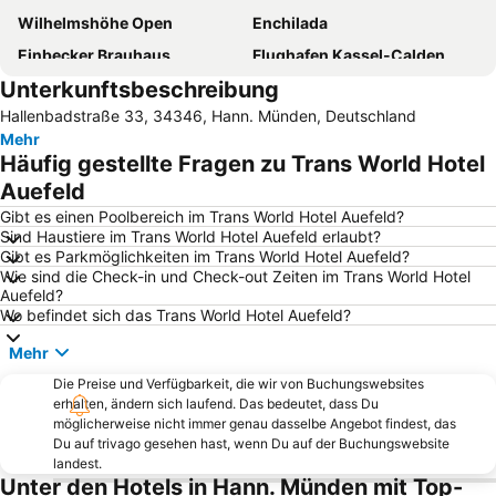
Wilhelmshöhe Open
Enchilada
Einbecker Brauhaus
Flughafen Kassel-Calden
Unterkunftsbeschreibung
Edersee
Kasseler Frühjahrsausstellung
Hallenbadstraße 33, 34346, Hann. Münden, Deutschland
Trou
Weser-Therme Bad Karlshafen
Mehr
Nationalpark Kellerwald-Edersee
Häufig gestellte Fragen zu Trans World Hotel
Auefeld
Gibt es einen Poolbereich im Trans World Hotel Auefeld?
Sind Haustiere im Trans World Hotel Auefeld erlaubt?
Gibt es Parkmöglichkeiten im Trans World Hotel Auefeld?
Wie sind die Check-in und Check-out Zeiten im Trans World Hotel
Auefeld?
Wo befindet sich das Trans World Hotel Auefeld?
Mehr
Die Preise und Verfügbarkeit, die wir von Buchungswebsites
erhalten, ändern sich laufend. Das bedeutet, dass Du
möglicherweise nicht immer genau dasselbe Angebot findest, das
Du auf trivago gesehen hast, wenn Du auf der Buchungswebsite
landest.
Unter den Hotels in Hann. Münden mit Top-