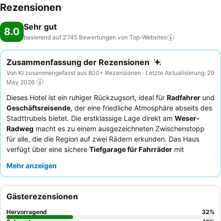
Rezensionen
Sehr gut
8.0
basierend auf 2’745 Bewertungen von
Top-Websites
Zusammenfassung der Rezensionen
Von KI zusammengefasst aus 800+ Rezensionen · Letzte Aktualisierung: 29
May 2026
Dieses Hotel ist ein ruhiger Rückzugsort, ideal für
Radfahrer
und
Geschäftsreisende
, der eine friedliche Atmosphäre abseits des
Stadttrubels bietet. Die erstklassige Lage direkt am
Weser-
Radweg
macht es zu einem ausgezeichneten Zwischenstopp
für alle, die die Region auf zwei Rädern erkunden. Das Haus
verfügt über eine sichere
Tiefgarage für Fahrräder
mit
Lademöglichkeiten für E-Bikes sowie kostenlosen Zugang zu
Mehr anzeigen
einem externen, gut ausgestatteten
Fitnesscenter
. Die Gäste
loben stets das außergewöhnlich freundliche und hilfsbereite
Personal und das
reichhaltige Frühstücksbuffet
mit einer
Gästerezensionen
großen Auswahl. Für ein ruhigeres Erlebnis sollten Gäste ein
Zimmer mit Gartenblick anfragen.
Hervorragend
32
%