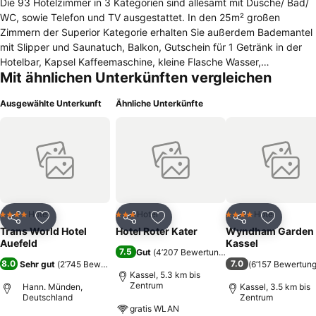
Die 93 Hotelzimmer in 3 Kategorien sind allesamt mit Dusche/ Bad/
WC, sowie Telefon und TV ausgestattet. In den 25m² großen
Zimmern der Superior Kategorie erhalten Sie außerdem Bademantel
mit Slipper und Saunatuch, Balkon, Gutschein für 1 Getränk in der
Hotelbar, Kapsel Kaffeemaschine, kleine Flasche Wasser,
Mit ähnlichen Unterkünften vergleichen
Klimaanlage, Pflegeprodukte, ruhige Lage. Nutzen Sie das
umfangreiche Sportangebot mit Tennis- & Squashplätzen, Kegel-
Ausgewählte Unterkunft
Ähnliche Unterkünfte
und Bowlingbahnen, Fitnessraum u.v.m. Entspannen Sie in der
Sauna nach einer ausgiebigen Wanderung oder Fahrradtour. WLAN
steht Ihnen im gesamten Haus kostenfrei zur Verfügung. Am Haus
stehen ausreichend Parkplätze (gegen Gebühr) zur Verfügung.
Nutzen Sie unser umfangreiches Sportangebot mit Tennis- &
Squashplätzen, 4D-Bogenschieß-Kino, Bowlingbahnen, Fitnessraum
u.v.m sowie Sauna zum Ausgleich nach einem effektiven
Seminartag oder zur Förderung der Gemeinschaft.
Hotel
Hotel
Hotel
4 Sterne
3 Sterne
4 Sterne
Teilen
Zu Favoriten hinzufügen
Teilen
Zu Favoriten hinzufügen
Teilen
Zu Favor
Trans World Hotel
Hotel Roter Kater
Wyndham Garden
Auefeld
Kassel
7.5
Gut
(
4’207 Bewertungen
)
8.0
7.0
Sehr gut
(
2’745 Bewertungen
)
(
6’157 Bewertun
Kassel, 5.3 km bis
Zentrum
Hann. Münden,
Kassel, 3.5 km bis
Deutschland
Zentrum
gratis WLAN