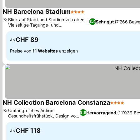
NH Barcelona Stadium
4 Sterne
Blick auf Stadt und Stadion von oben,
Sehr gut
(7’266 Bewe
8.4
Vielseitige Tagungs- und
Veranstaltungsräume
CHF 89
Ab
Preise von
11 Websites
anzeigen
NH Collection Barcelona Constanza
4 Sterne
Umfangreiches Antiox-
Hervorragend
(11’939 Be
8.8
Gesundheitsfrühstück, Design vom
Pritzker-Preisträger
CHF 118
Ab