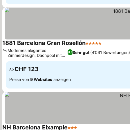
1881 Barcelona Gran Rosellón
5 Sterne
Modernes elegantes
Sehr gut
(4’061 Bewertungen)
8.1
Zimmerdesign, Dachpool mit
Stadtblick
CHF 123
Ab
Preise von
9 Websites
anzeigen
NH Barcelona Eixample