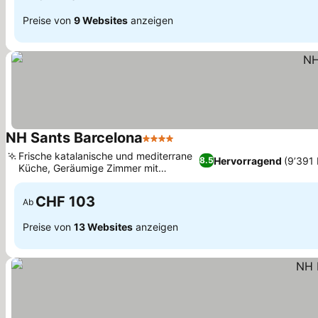
Preise von
9 Websites
anzeigen
NH Sants Barcelona
4 Sterne
Frische katalanische und mediterrane
Hervorragend
(9’391
8.5
Küche, Geräumige Zimmer mit
einzigartigem Design
CHF 103
Ab
Preise von
13 Websites
anzeigen