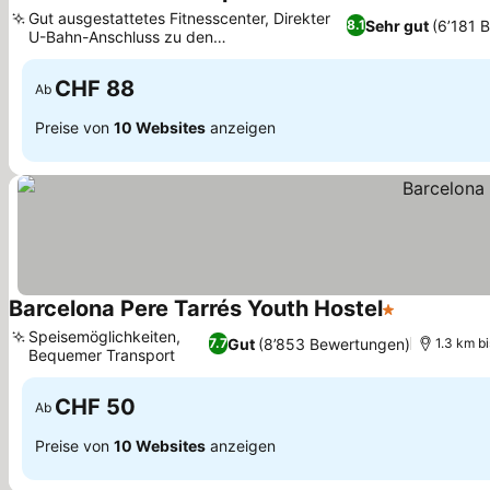
3 Sterne
Gut ausgestattetes Fitnesscenter, Direkter
Sehr gut
(6’181 
8.1
U-Bahn-Anschluss zu den
Sehenswürdigkeiten der Stadt.
CHF 88
Ab
Preise von
10 Websites
anzeigen
Barcelona Pere Tarrés Youth Hostel
1 Sterne
Speisemöglichkeiten,
Gut
(8’853 Bewertungen)
7.7
1.3 km b
Bequemer Transport
CHF 50
Ab
Preise von
10 Websites
anzeigen