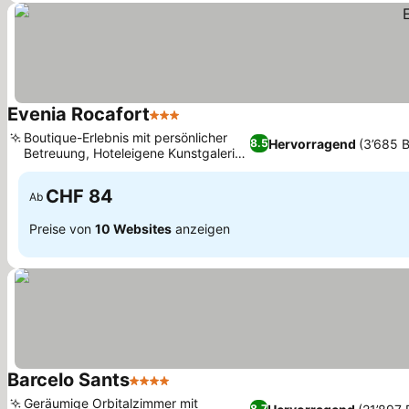
Evenia Rocafort
3 Sterne
Boutique-Erlebnis mit persönlicher
Hervorragend
(3’685 
8.5
Betreuung, Hoteleigene Kunstgalerie
und Geschäfte
CHF 84
Ab
Preise von
10 Websites
anzeigen
Barcelo Sants
4 Sterne
Geräumige Orbitalzimmer mit
8.7