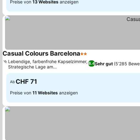
Preise von
13 Websites
anzeigen
Casual Colours Barcelona
2 Sterne
Lebendige, farbenfrohe Kapselzimmer,
Sehr gut
(5’285 Bewe
8.4
Strategische Lage am
Verkehrsknotenpunkt
CHF 71
Ab
Preise von
11 Websites
anzeigen