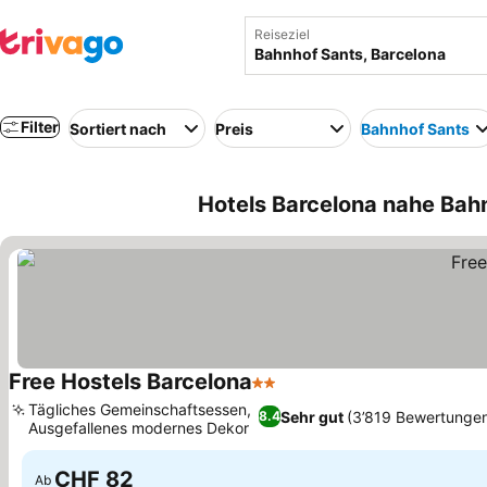
Reiseziel
Filter
Sortiert nach
Preis
Bahnhof Sants
Hotels Barcelona nahe Bahn
Free Hostels Barcelona
2 Sterne
Tägliches Gemeinschaftsessen,
Sehr gut
(3’819 Bewertunge
8.4
Ausgefallenes modernes Dekor
CHF 82
Ab