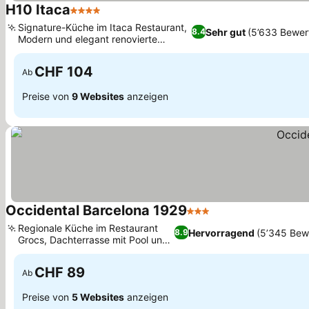
H10 Itaca
4 Sterne
Signature-Küche im Itaca Restaurant,
Sehr gut
(5’633 Bewer
8.4
Modern und elegant renovierte
Innenräume
CHF 104
Ab
Preise von
9 Websites
anzeigen
Occidental Barcelona 1929
3 Sterne
Regionale Küche im Restaurant
Hervorragend
(5’345 Bew
8.9
Grocs, Dachterrasse mit Pool und
Stadtblick
CHF 89
Ab
Preise von
5 Websites
anzeigen