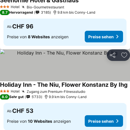
Seehörnle Hotel & Gasthaus
Preise sehen
Hotel
Bio-Gourmetrestaurant
Preise sehen
3 Sterne
8.7
Hervorragend
3’185
9.8 km bis Conny-Land
CHF 96
Ab
Preise von
8 Websites
anzeigen
Preise sehen
Teilen
Zu
Holiday Inn - The Niu, Flower Konstanz By Ihg
P
Hotel
Zugang zum Premium-Fitnessstudio
Preise sehen
3 Sterne
8.0
Sehr gut
5’733
9.9 km bis Conny-Land
CHF 53
Ab
Preise von
10 Websites
anzeigen
Preise sehen