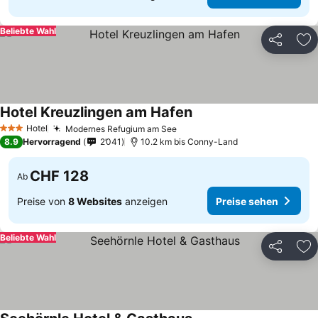
Beliebte Wahl
Teilen
Zu
Hotel Kreuzlingen am Hafen
Preise sehen
Hotel
Modernes Refugium am See
Preise sehen
3 Sterne
8.9
Hervorragend
2’041
10.2 km bis Conny-Land
CHF 128
Ab
Preise von
8 Websites
anzeigen
Preise sehen
Beliebte Wahl
Teilen
Zu