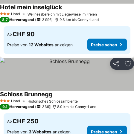
Hotel mein inselglück
Preise sehen
Hotel
Wellnessbereich mit Liegewiese im Freien
Preise sehen
3 Sterne
8.7
Hervorragend
3’996
9.3 km bis Conny-Land
CHF 90
Ab
Preise von
12 Websites
anzeigen
Preise sehen
Teilen
Zu
Schloss Brunnegg
Preise sehen
Hotel
Historisches Schlossambiente
Preise sehen
3 Sterne
9.1
Hervorragend
339
8.0 km bis Conny-Land
CHF 250
Ab
Preise von
3 Websites
anzeigen
Preise sehen