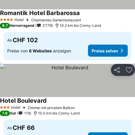
Romantik Hotel Barbarossa
Preise sehen
Hotel
Charmantes Gartenrestaurant
Preise sehen
4 Sterne
8.7
Hervorragend
2’779
10.2 km bis Conny-Land
CHF 102
Ab
Preise von
6 Websites
anzeigen
Preise sehen
Teilen
Zu
Hotel Boulevard
Preise sehen
Hotel
Zimmer mit privatem Balkon
Preise sehen
3 Sterne
7.6
Gut
119
10.0 km bis Conny-Land
CHF 66
Ab