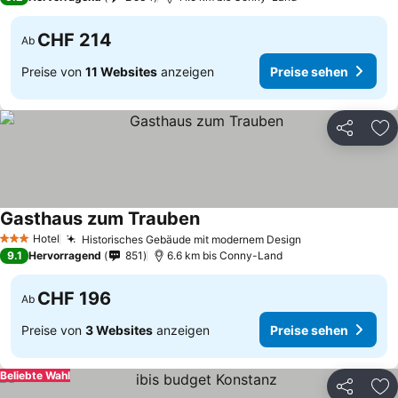
CHF 214
Ab
Preise von
11 Websites
anzeigen
Preise sehen
Teilen
Zu
Gasthaus zum Trauben
Preise sehen
Hotel
Historisches Gebäude mit modernem Design
Preise sehen
3 Sterne
9.1
Hervorragend
851
6.6 km bis Conny-Land
CHF 196
Ab
Preise von
3 Websites
anzeigen
Preise sehen
Beliebte Wahl
Teilen
Zu