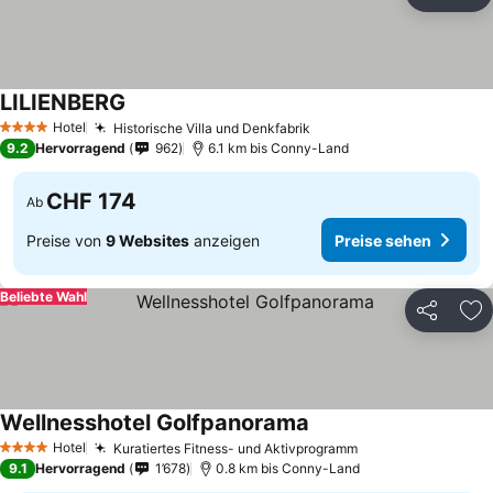
Teilen
Zu
LILIENBERG
Preise sehen
Hotel
Historische Villa und Denkfabrik
Preise sehen
4 Sterne
9.2
Hervorragend
962
6.1 km bis Conny-Land
CHF 174
Ab
Preise von
9 Websites
anzeigen
Preise sehen
Beliebte Wahl
Teilen
Zu
Wellnesshotel Golfpanorama
Preise sehen
Hotel
Kuratiertes Fitness- und Aktivprogramm
Preise sehen
4 Sterne
9.1
Hervorragend
1’678
0.8 km bis Conny-Land