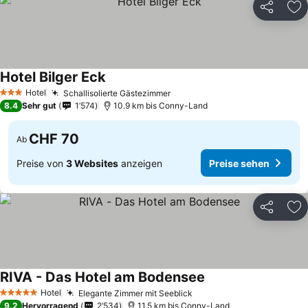
Teilen
Zu
Hotel Bilger Eck
Preise sehen
Hotel
Schallisolierte Gästezimmer
Preise sehen
3 Sterne
8.4
Sehr gut
1’574
10.9 km bis Conny-Land
CHF 70
Ab
Preise von
3 Websites
anzeigen
Preise sehen
Teilen
Zu
RIVA - Das Hotel am Bodensee
Preise sehen
Hotel
Elegante Zimmer mit Seeblick
Preise sehen
5 Sterne
9.2
Hervorragend
2’534
11.5 km bis Conny-Land