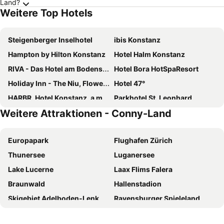
Land?
Weitere Top Hotels
Steigenberger Inselhotel
ibis Konstanz
Hampton by Hilton Konstanz
Hotel Halm Konstanz
RIVA - Das Hotel am Bodensee
Hotel Bora HotSpaResort
Holiday Inn - The Niu, Flower Konstanz By Ihg
Hotel 47°
HARBR. Hotel Konstanz, a member of Radisson Individuals
Parkhotel St. Leonhard
Weitere Attraktionen - Conny-Land
Hotel Kreuzlingen am Hafen
B&B Hotel Konstanz
Hotel Graf Zeppelin
Hotel Bilger Eck
Europapark
Flughafen Zürich
ibis Styles Konstanz
Flair Hotel zum Schiff
Thunersee
Luganersee
Romantik Hotel Barbarossa
Apartment Hotel Konstanz
Lake Lucerne
Laax Flims Falera
Hotel Schiff Konstanz
Hotel Viva Sky
Braunwald
Hallenstadion
Seevilla
Hotel & Gästehaus Seehof
Skigebiet Adelboden-Lenk
Ravensburger Spieleland
JUFA Hotel Meersburg
Gastehaus Centro
München Hauptbahnhof
Oerlikon
Villa Barleben am See
Aqua Hotel