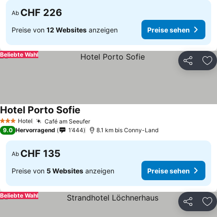
CHF 226
Ab
Preise von
12 Websites
anzeigen
Preise sehen
Beliebte Wahl
Teilen
Zu
Hotel Porto Sofie
Preise sehen
Hotel
Café am Seeufer
Preise sehen
3 Sterne
9.0
Hervorragend
1’444
8.1 km bis Conny-Land
CHF 135
Ab
Preise von
5 Websites
anzeigen
Preise sehen
Beliebte Wahl
Teilen
Zu