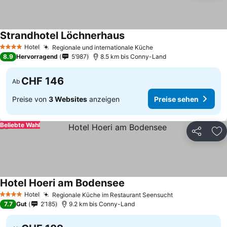
Strandhotel Löchnerhaus
Preise sehen
Hotel
Regionale und internationale Küche
Preise sehen
4 Sterne
8.9
Hervorragend
5’987
8.5 km bis Conny-Land
CHF 146
Ab
Preise von
3 Websites
anzeigen
Preise sehen
Beliebte Wahl
Teilen
Zu
Hotel Hoeri am Bodensee
Preise sehen
Hotel
Regionale Küche im Restaurant Seensucht
Preise sehen
4 Sterne
7.7
Gut
2’185
9.2 km bis Conny-Land