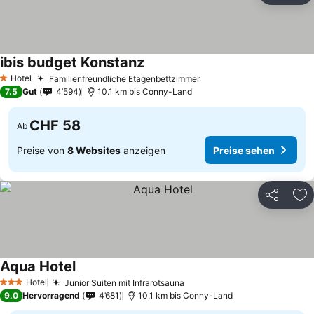
ibis budget Konstanz
Preise sehen
Hotel
Familienfreundliche Etagenbettzimmer
Preise sehen
1 Sterne
7.5
Gut
4’594
10.1 km bis Conny-Land
CHF 58
Ab
Preise von
8 Websites
anzeigen
Preise sehen
Teilen
Zu
Aqua Hotel
Preise sehen
Hotel
Junior Suiten mit Infrarotsauna
Preise sehen
3 Sterne
9.0
Hervorragend
4’681
10.1 km bis Conny-Land