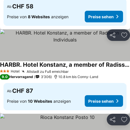
CHF 58
Ab
Preise von
8 Websites
anzeigen
Preise sehen
Teilen
Zu
HARBR. Hotel Konstanz, a member of Radisson Individuals
Preise sehen
Hotel
Altstadt zu Fuß erreichbar
Preise sehen
3 Sterne
9.0
Hervorragend
3’306
10.8 km bis Conny-Land
CHF 87
Ab
Preise von
10 Websites
anzeigen
Preise sehen
Teilen
Zu