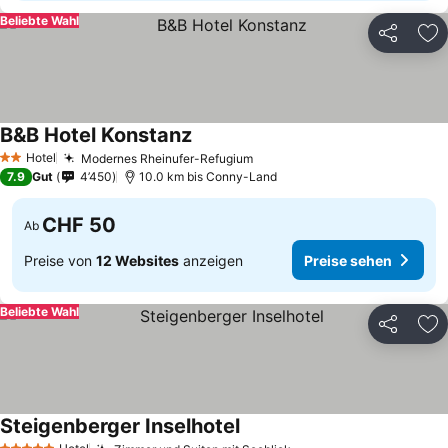
Beliebte Wahl
Teilen
Zu
B&B Hotel Konstanz
Preise sehen
Hotel
Modernes Rheinufer-Refugium
Preise sehen
2 Sterne
7.9
Gut
4’450
10.0 km bis Conny-Land
CHF 50
Ab
Preise von
12 Websites
anzeigen
Preise sehen
Beliebte Wahl
Teilen
Zu
Steigenberger Inselhotel
Preise sehen