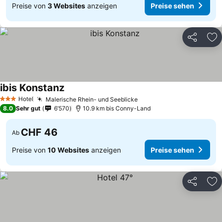
Preise von
3 Websites
anzeigen
Preise sehen
Teilen
Zu
ibis Konstanz
Preise sehen
Hotel
Malerische Rhein- und Seeblicke
Preise sehen
3 Sterne
8.0
Sehr gut
6’570
10.9 km bis Conny-Land
CHF 46
Ab
Preise von
10 Websites
anzeigen
Preise sehen
Teilen
Zu