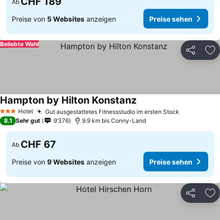
CHF 189
Ab
Preise von
5 Websites
anzeigen
Preise sehen
Beliebte Wahl
Teilen
Zu
Hampton by Hilton Konstanz
Preise sehen
Hotel
Gut ausgestattetes Fitnessstudio im ersten Stock
Preise seh
3 Sterne
8.1
Sehr gut
9’376
9.9 km bis Conny-Land
CHF 67
Ab
Preise von
9 Websites
anzeigen
Preise sehen
Teilen
Zu