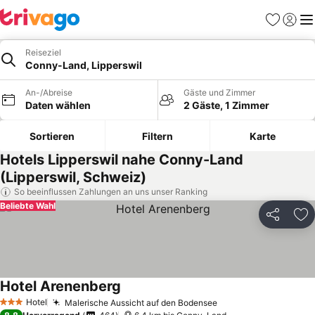
Favoriten
Einlog
Me
Reiseziel
Conny-Land, Lipperswil
An-/Abreise
Gäste und Zimmer
Daten wählen
2 Gäste, 1 Zimmer
Sortieren
Filtern
Karte
Hotels Lipperswil nahe Conny-Land
(Lipperswil, Schweiz)
So beeinflussen Zahlungen an uns unser Ranking
Beliebte Wahl
Teilen
Zu
Hotel Arenenberg
Preise sehen
Hotel
Malerische Aussicht auf den Bodensee
Preise sehen
3 Sterne