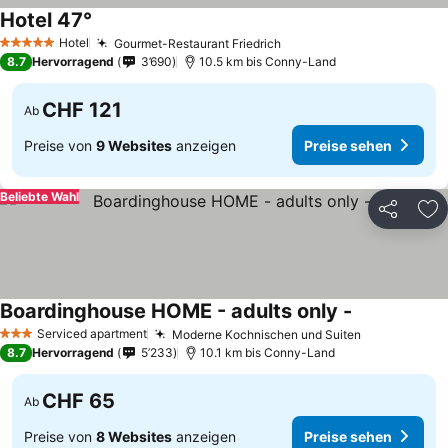
Hotel 47°
Preise sehen
Hotel
Gourmet-Restaurant Friedrich
Preise sehen
5 Sterne
8.7
Hervorragend
3’690
10.5 km bis Conny-Land
CHF 121
Ab
Preise von
9 Websites
anzeigen
Preise sehen
Beliebte Wahl
Teilen
Zu
Boardinghouse HOME - adults only -
Preise sehen
Serviced apartment
Moderne Kochnischen und Suiten
Preise sehe
3 Sterne
8.7
Hervorragend
5’233
10.1 km bis Conny-Land
CHF 65
Ab
Preise von
8 Websites
anzeigen
Preise sehen