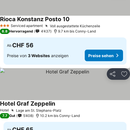
Rioca Konstanz Posto 10
Preise sehen
Serviced apartment
Voll ausgestattete Küchenzeile
Preise sehen
3 Sterne
8.8
Hervorragend
4’437
9.7 km bis Conny-Land
CHF 56
Ab
Preise von
3 Websites
anzeigen
Preise sehen
Teilen
Zu
Hotel Graf Zeppelin
Preise sehen
Hotel
Lage am St. Stephans-Platz
Preise sehen
7.7
Gut
5’408
10.2 km bis Conny-Land
CHF 65
Ab