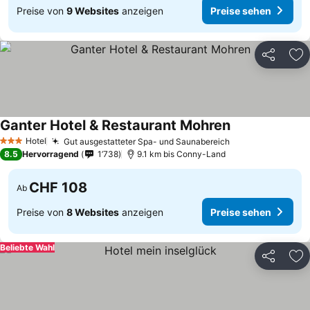
Preise von
9 Websites
anzeigen
Preise sehen
Teilen
Zu
Ganter Hotel & Restaurant Mohren
Preise sehen
Hotel
Gut ausgestatteter Spa- und Saunabereich
Preise sehen
3 Sterne
8.5
Hervorragend
1’738
9.1 km bis Conny-Land
CHF 108
Ab
Preise von
8 Websites
anzeigen
Preise sehen
Beliebte Wahl
Teilen
Zu