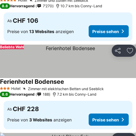
Hotel
Zimmer und Suiten mit Seeblick
Preise sehen
5 Sterne
8.8
Hervorragend
7’270
10.7 km bis Conny-Land
CHF 106
Ab
Preise von
13 Websites
anzeigen
Preise sehen
Beliebte Wahl
Teilen
Zu
Ferienhotel Bodensee
Preise sehen
Hotel
Zimmer mit elektrischen Betten und Seeblick
Preise sehen
3 Sterne
8.6
Hervorragend
188
7.2 km bis Conny-Land
CHF 228
Ab
Preise von
3 Websites
anzeigen
Preise sehen