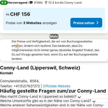
8.6
Hervorragend
6’384
10.3 km bis Conny-Land
CHF 156
Ab
Preise von
3 Websites
anzeigen
Preise sehen
Mehr
Die Preise und Verfügbarkeit, die wir von Buchungswebsites
erhalten, ändern sich laufend. Das bedeutet, dass Du
möglicherweise nicht immer genau dasselbe Angebot findest, das
Du auf trivago gesehen hast, wenn Du auf der Buchungswebsite
landest.
Conny-Land (Lipperswil, Schweiz)
Kontakt
Connylandstraße
,
8564
,
Telefon
:
+41(52)7627272
|
Offizielle Website
Häufig gestellte Fragen zum/zur Conny-Land
Was macht Conny-Land in Lipperswil so beliebt?
Welche Unterkünfte gibt es in der Nähe von Conny-Land?
Welche anderen Sehenswürdigkeiten sind in der Nähe von Conny-