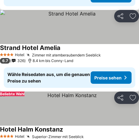
Teilen
Zu
Strand Hotel Amelia
Preise sehen
Hotel
Zimmer mit atemberaubendem Seeblick
Preise sehen
4 Sterne
6.7
326
8.4 km bis Conny-Land
Wähle Reisedaten aus, um die genauen
Preise sehen
Preise zu sehen
Beliebte Wahl
Teilen
Zu
Hotel Halm Konstanz
Preise sehen
Hotel
Superior-Zimmer mit Seeblick
Preise sehen
4 Sterne