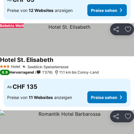
Preise von
12 Websites
anzeigen
Preise sehen
Beliebte Wahl
Teilen
Zu
Hotel St. Elisabeth
Preise sehen
Hotel
Seeblick-Speiseterrasse
Preise sehen
3 Sterne
8.9
Hervorragend
1’376
11.1 km bis Conny-Land
CHF 135
Ab
Preise von
11 Websites
anzeigen
Preise sehen
Teilen
Zu