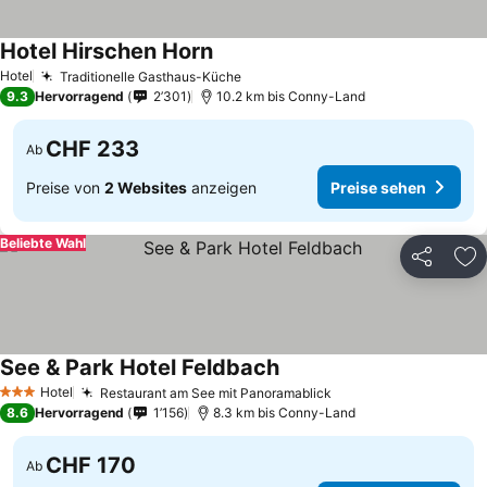
Hotel Hirschen Horn
Preise sehen
Hotel
Traditionelle Gasthaus-Küche
Preise sehen
9.3
Hervorragend
2’301
10.2 km bis Conny-Land
CHF 233
Ab
Preise von
2 Websites
anzeigen
Preise sehen
Beliebte Wahl
Teilen
Zu
See & Park Hotel Feldbach
Preise sehen
Hotel
Restaurant am See mit Panoramablick
Preise sehen
3 Sterne
8.6
Hervorragend
1’156
8.3 km bis Conny-Land
CHF 170
Ab