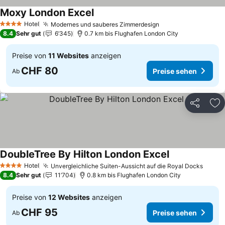
Moxy London Excel
Preise sehen
Hotel
Modernes und sauberes Zimmerdesign
Preise sehen
4 Sterne
8.4
Sehr gut
6’345
0.7 km bis Flughafen London City
Preise von
11 Websites
anzeigen
CHF 80
Preise sehen
Ab
Teilen
Zu
DoubleTree By Hilton London Excel
Preise sehen
Hotel
Unvergleichliche Suiten-Aussicht auf die Royal Docks
Preis
4 Sterne
8.4
Sehr gut
11’704
0.8 km bis Flughafen London City
Preise von
12 Websites
anzeigen
CHF 95
Preise sehen
Ab