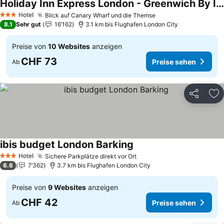
Holiday Inn Express London - Greenwich By Ihg
Preise sehen
Hotel
Blick auf Canary Wharf und die Themse
Preise sehen
3 Sterne
8.1
Sehr gut
16’162
3.1 km bis Flughafen London City
Preise von
10 Websites
anzeigen
CHF 73
Preise sehen
Ab
Teilen
Zu
ibis budget London Barking
Preise sehen
Hotel
Sichere Parkplätze direkt vor Ort
Preise sehen
3 Sterne
6.6
7’362
3.7 km bis Flughafen London City
Preise von
9 Websites
anzeigen
CHF 42
Preise sehen
Ab