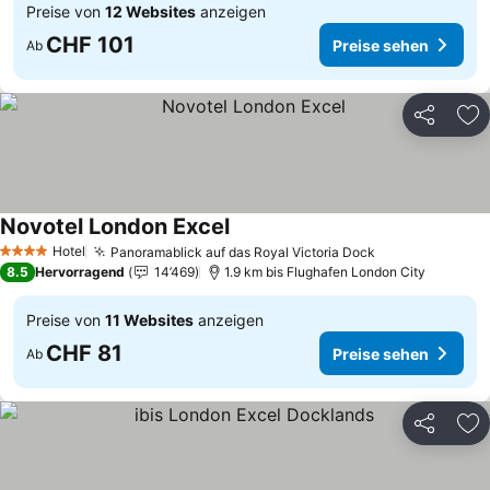
Preise von
12 Websites
anzeigen
CHF 101
Preise sehen
Ab
Teilen
Zu
Novotel London Excel
Preise sehen
Hotel
Panoramablick auf das Royal Victoria Dock
Preise sehen
4 Sterne
8.5
Hervorragend
14’469
1.9 km bis Flughafen London City
Preise von
11 Websites
anzeigen
CHF 81
Preise sehen
Ab
Teilen
Zu