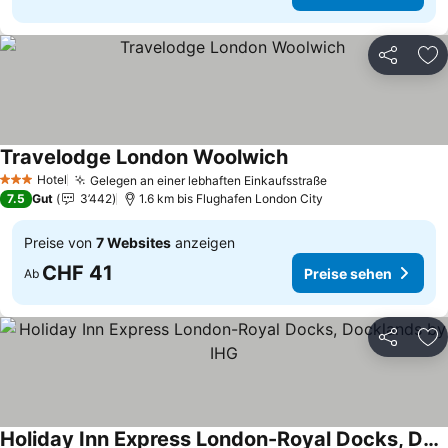
Teilen
Zu
Travelodge London Woolwich
Preise sehen
Hotel
Gelegen an einer lebhaften Einkaufsstraße
Preise sehen
3 Sterne
7.5
Gut
3’442
1.6 km bis Flughafen London City
Preise von
7 Websites
anzeigen
CHF 41
Preise sehen
Ab
Teilen
Zu
Holiday Inn Express London-Royal Docks, Docklands by IHG