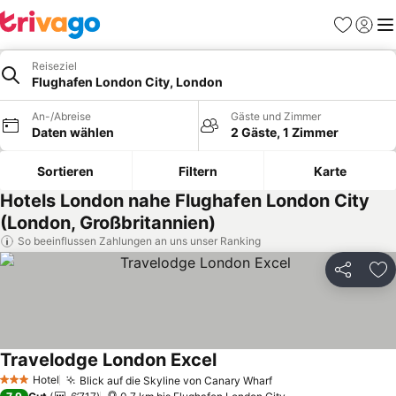
Favoriten
Einlog
Me
Reiseziel
Flughafen London City, London
An-/Abreise
Gäste und Zimmer
Daten wählen
2 Gäste, 1 Zimmer
Sortieren
Filtern
Karte
Hotels London nahe Flughafen London City
(London, Großbritannien)
So beeinflussen Zahlungen an uns unser Ranking
Teilen
Zu
Travelodge London Excel
Preise sehen
Hotel
Blick auf die Skyline von Canary Wharf
Preise sehen
3 Sterne