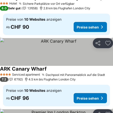
Preise sehen
Hotel
Sichere Parkplätze vor Ort verfügbar
Preise sehen
3 Sterne
8.0
Sehr gut
13’658
2.8 km bis Flughafen London City
Preise von
10 Websites
anzeigen
CHF 90
Preise sehen
Ab
Teilen
Zu
ARK Canary Wharf
Preise sehen
Serviced apartment
Dachpool mit Panoramablick auf die Stadt
Prei
4 Sterne
7.2
6’792
4.5 km bis Flughafen London City
Preise von
10 Websites
anzeigen
CHF 96
Preise sehen
Ab