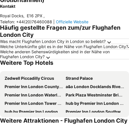
Großbritannien)
Kontakt
Royal Docks
,
E16 2PX
,
Telefon
:
+44(20)76460088
|
Offizielle Website
Häufig gestellte Fragen zum/zur Flughafen
London City
Was macht Flughafen London City in London so beliebt?
Welche Unterkünfte gibt es in der Nähe von Flughafen London City?
Welche anderen Sehenswürdigkeiten sind in der Nähe von
Flughafen London City?
Weitere Top Hotels
Zedwell Piccadilly Circus
Strand Palace
Premier Inn London County Hall
a&o London Docklands Riverside
Premier Inn London Waterloo - York Road
Park Plaza Westminster Bridge Hotel
Premier Inn London Tower Bridge
hub by Premier Inn London Westminster Abbey hotel
hub by Premier Inn London Covent Garden hotel
Premier Inn London Southwark (Southwark Station) Hotel
Weitere Attraktionen - Flughafen London City
Premier Inn London Canary Wharf (Westferry) hotel
Travelodge London Central City Road
Park Plaza London Riverbank
Royal National Hotel