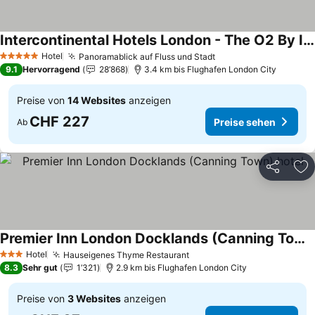
Intercontinental Hotels London - The O2 By Ihg
Preise sehen
Hotel
Panoramablick auf Fluss und Stadt
Preise sehen
5 Sterne
9.1
Hervorragend
28’868
3.4 km bis Flughafen London City
Preise von
14 Websites
anzeigen
CHF 227
Preise sehen
Ab
Teilen
Zu
Premier Inn London Docklands (Canning Town) hotel
Preise sehen
Hotel
Hauseigenes Thyme Restaurant
Preise sehen
3 Sterne
8.3
Sehr gut
1’321
2.9 km bis Flughafen London City
Preise von
3 Websites
anzeigen