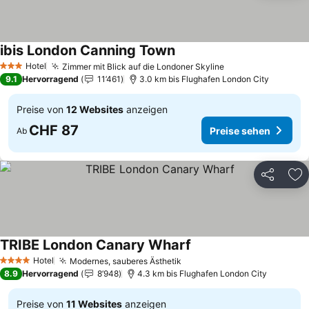
ibis London Canning Town
Preise sehen
Hotel
Zimmer mit Blick auf die Londoner Skyline
Preise sehen
3 Sterne
9.1
Hervorragend
11’461
3.0 km bis Flughafen London City
Preise von
12 Websites
anzeigen
CHF 87
Preise sehen
Ab
Teilen
Zu
TRIBE London Canary Wharf
Preise sehen
Hotel
Modernes, sauberes Ästhetik
Preise sehen
4 Sterne
8.9
Hervorragend
8’948
4.3 km bis Flughafen London City
Preise von
11 Websites
anzeigen