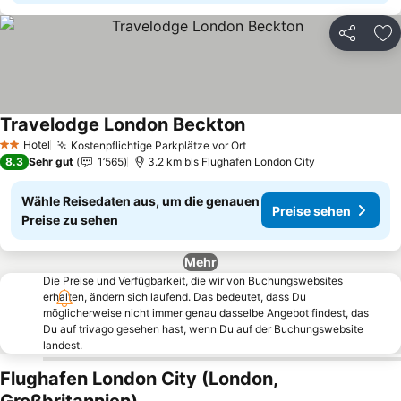
Teilen
Zu
Travelodge London Beckton
Preise sehen
Hotel
Kostenpflichtige Parkplätze vor Ort
Preise sehen
2 Sterne
8.3
Sehr gut
1’565
3.2 km bis Flughafen London City
Wähle Reisedaten aus, um die genauen
Preise sehen
Preise zu sehen
Mehr
Die Preise und Verfügbarkeit, die wir von Buchungswebsites
erhalten, ändern sich laufend. Das bedeutet, dass Du
möglicherweise nicht immer genau dasselbe Angebot findest, das
Du auf trivago gesehen hast, wenn Du auf der Buchungswebsite
landest.
Flughafen London City (London,