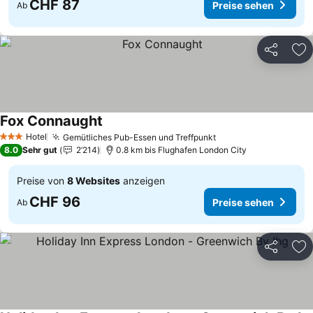
CHF 87
Preise sehen
Ab
Teilen
Zu
Fox Connaught
Preise sehen
Hotel
Gemütliches Pub-Essen und Treffpunkt
Preise sehen
3 Sterne
8.0
Sehr gut
2’214
0.8 km bis Flughafen London City
Preise von
8 Websites
anzeigen
CHF 96
Preise sehen
Ab
Teilen
Zu