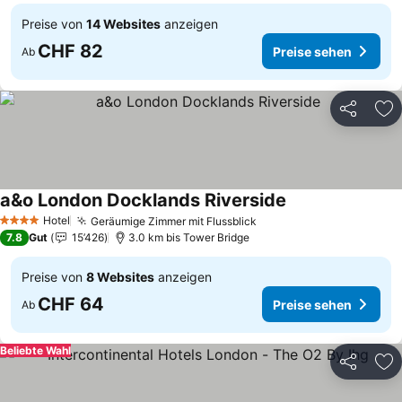
Preise von
14 Websites
anzeigen
CHF 82
Preise sehen
Ab
Teilen
Zu
a&o London Docklands Riverside
Preise sehen
Hotel
Geräumige Zimmer mit Flussblick
Preise sehen
4 Sterne
7.8
Gut
15’426
3.0 km bis Tower Bridge
Preise von
8 Websites
anzeigen
CHF 64
Preise sehen
Ab
Beliebte Wahl
Teilen
Zu