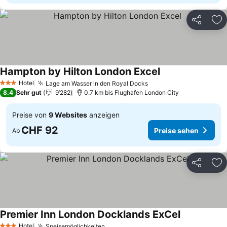
Teilen
Zu
Hampton by Hilton London Excel
Preise sehen
Hotel
Lage am Wasser in den Royal Docks
Preise sehen
3 Sterne
8.4
Sehr gut
9’282
0.7 km bis Flughafen London City
Preise von
9 Websites
anzeigen
CHF 92
Preise sehen
Ab
Teilen
Zu
Premier Inn London Docklands ExCel
Preise sehe
Hotel
Speisemöglichkeiten