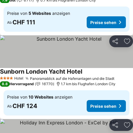
7.9
Gut
6’717
0.7 km bis Flughafen London City
Preise von
5 Websites
anzeigen
CHF 111
Preise sehen
Ab
Teilen
Zu
Sunborn London Yacht Hotel
Preise sehen
Hotel
Panoramablick auf die Hafenanlagen und die Stadt
Preise s
4 Sterne
8.8
Hervorragend
16’770
1.7 km bis Flughafen London City
Preise von
10 Websites
anzeigen
CHF 124
Preise sehen
Ab
Teilen
Zu