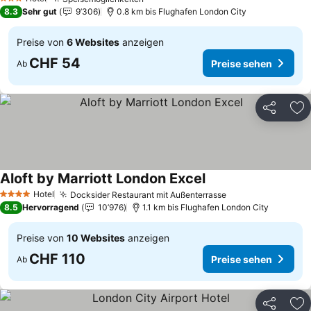
Preise sehen
3 Sterne
8.3
Sehr gut
9’306
0.8 km bis Flughafen London City
Preise von
6 Websites
anzeigen
CHF 54
Preise sehen
Ab
Teilen
Zu
Aloft by Marriott London Excel
Preise sehen
Hotel
Docksider Restaurant mit Außenterrasse
Preise sehen
4 Sterne
8.5
Hervorragend
10’976
1.1 km bis Flughafen London City
Preise von
10 Websites
anzeigen
CHF 110
Preise sehen
Ab
Teilen
Zu