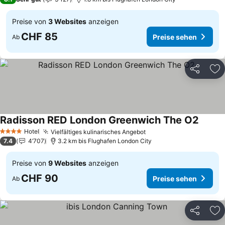
Preise von
3 Websites
anzeigen
CHF 85
Preise sehen
Ab
Teilen
Zu
Radisson RED London Greenwich The O2
Preise
Hotel
Vielfältiges kulinarisches Angebot
Preise sehen
4 Sterne
7.4
4’707
3.2 km bis Flughafen London City
Preise von
9 Websites
anzeigen
CHF 90
Preise sehen
Ab
Teilen
Zu