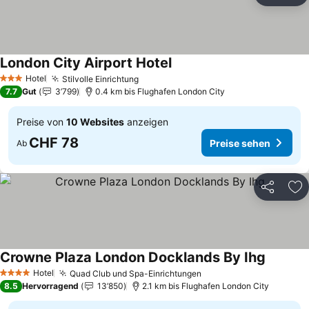
London City Airport Hotel
Preise sehen
Hotel
Stilvolle Einrichtung
Preise sehen
3 Sterne
7.7
Gut
3’799
0.4 km bis Flughafen London City
Preise von
10 Websites
anzeigen
CHF 78
Preise sehen
Ab
Teilen
Zu
Crowne Plaza London Docklands By Ihg
Preise s
Hotel
Quad Club und Spa-Einrichtungen
Preise sehen
4 Sterne
8.5
Hervorragend
13’850
2.1 km bis Flughafen London City