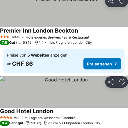
Teilen
Zu
Premier Inn London Beckton
Preise sehen
Hotel
Hoteleigenes Brewers Fayre Restaurant
Preise sehen
3 Sterne
7.9
Gut
5’312
1.4 km bis Flughafen London City
Preise von
5 Websites
anzeigen
CHF 86
Preise sehen
Ab
Teilen
Zu
Good Hotel London
Preise sehen
Hotel
Lage am Wasser mit Stadtblick
Preise sehen
4 Sterne
8.4
Sehr gut
9’437
2.1 km bis Flughafen London City