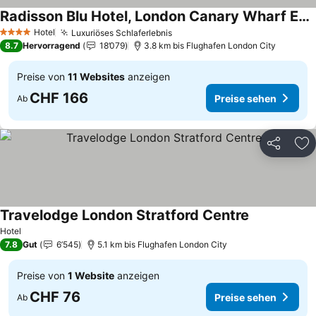
Radisson Blu Hotel, London Canary Wharf East
Preise sehen
Hotel
Luxuriöses Schlaferlebnis
Preise sehen
4 Sterne
8.7
Hervorragend
18’079
3.8 km bis Flughafen London City
Preise von
11 Websites
anzeigen
CHF 166
Preise sehen
Ab
Teilen
Zu
Travelodge London Stratford Centre
Preise sehen
Hotel
7.8
Gut
6’545
5.1 km bis Flughafen London City
Preise von
1 Website
anzeigen
CHF 76
Preise sehen
Ab