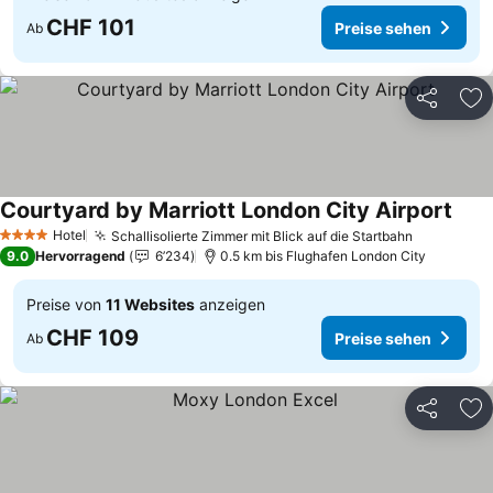
CHF 101
Preise sehen
Ab
Teilen
Zu
Courtyard by Marriott London City Airport
Prei
Hotel
Schallisolierte Zimmer mit Blick auf die Startbahn
Preise se
4 Sterne
9.0
Hervorragend
6’234
0.5 km bis Flughafen London City
Preise von
11 Websites
anzeigen
CHF 109
Preise sehen
Ab
Teilen
Zu