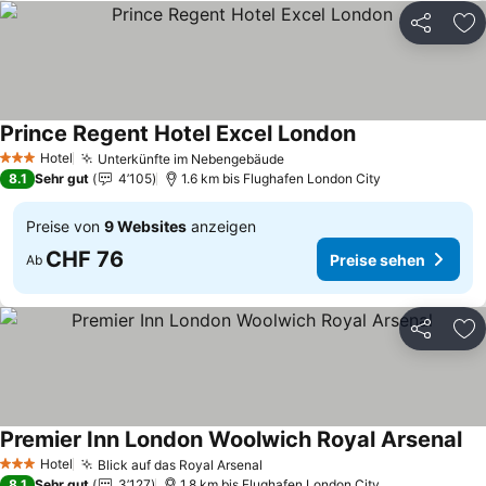
Teilen
Zu
Prince Regent Hotel Excel London
Preise sehen
Hotel
Unterkünfte im Nebengebäude
Preise sehen
3 Sterne
8.1
Sehr gut
4’105
1.6 km bis Flughafen London City
Preise von
9 Websites
anzeigen
CHF 76
Preise sehen
Ab
Teilen
Zu
Premier Inn London Woolwich Royal Arsenal
Pr
Hotel
Blick auf das Royal Arsenal
Preise sehen
3 Sterne
8.1
Sehr gut
3’127
1.8 km bis Flughafen London City