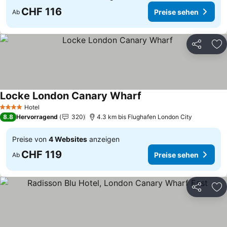
CHF 116
Preise sehen
Ab
Teilen
Zu
Locke London Canary Wharf
Preise sehen
Hotel
4 Sterne
8.8
Hervorragend
320
4.3 km bis Flughafen London City
Preise von
4 Websites
anzeigen
CHF 119
Preise sehen
Ab
Teilen
Zu