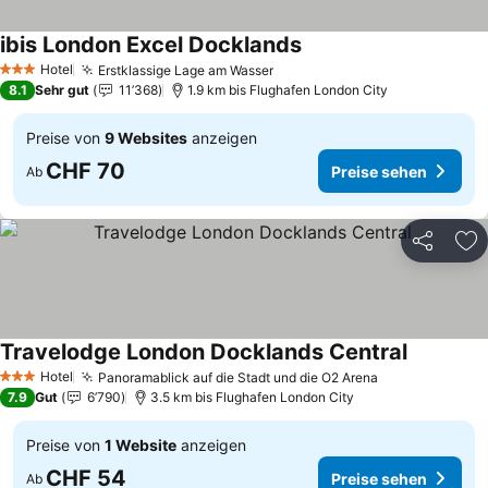
ibis London Excel Docklands
Preise sehen
Hotel
Erstklassige Lage am Wasser
Preise sehen
3 Sterne
8.1
Sehr gut
11’368
1.9 km bis Flughafen London City
Preise von
9 Websites
anzeigen
CHF 70
Preise sehen
Ab
Teilen
Zu
Travelodge London Docklands Central
Preise se
Hotel
Panoramablick auf die Stadt und die O2 Arena
Preise sehen
3 Sterne
7.9
Gut
6’790
3.5 km bis Flughafen London City
Preise von
1 Website
anzeigen
CHF 54
Preise sehen
Ab