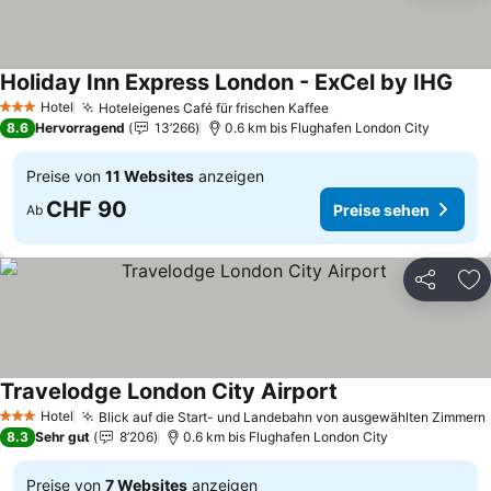
Holiday Inn Express London - ExCel by IHG
Prei
Hotel
Hoteleigenes Café für frischen Kaffee
Preise sehen
3 Sterne
8.6
Hervorragend
13’266
0.6 km bis Flughafen London City
Preise von
11 Websites
anzeigen
CHF 90
Preise sehen
Ab
Teilen
Zu
Travelodge London City Airport
Preise sehen
Hotel
Blick auf die Start- und Landebahn von ausgewählten Zimmern
3 Sterne
8.3
Sehr gut
8’206
0.6 km bis Flughafen London City
Preise von
7 Websites
anzeigen