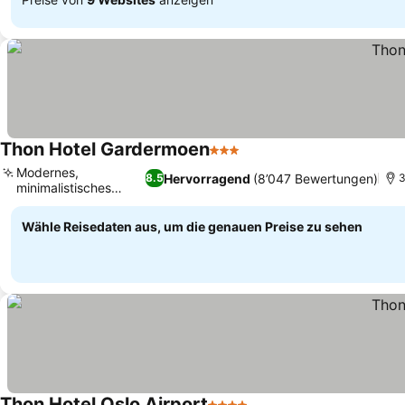
Thon Hotel Gardermoen
3 Sterne
Preise sehen
Modernes,
Hervorragend
(8’047 Bewertungen)
8.5
3
minimalistisches
Preise sehen
Innendesign
Wähle Reisedaten aus, um die genauen Preise zu sehen
Thon Hotel Oslo Airport