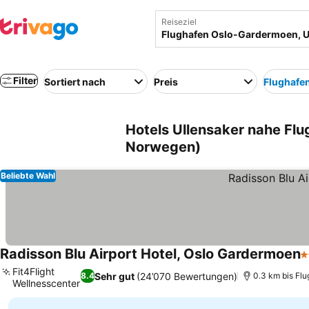
Reiseziel
Filter
Sortiert nach
Preis
Flughafe
Hotels Ullensaker nahe Fl
Norwegen)
Beliebte Wahl
Radisson Blu Airport Hotel, Oslo Gardermoen
4
Fit4Flight
Sehr gut
(24’070 Bewertungen)
8.4
0.3 km bis Fl
Wellnesscenter
Preise sehen