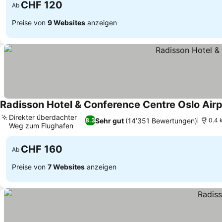
CHF 120
Ab
Preise von
9 Websites
anzeigen
Radisson Hotel & Conference Centre Oslo Airp
Direkter überdachter
Sehr gut
(14’351 Bewertungen)
8.3
0.4 
Weg zum Flughafen
Preise sehen
CHF 160
Ab
Preise von
7 Websites
anzeigen