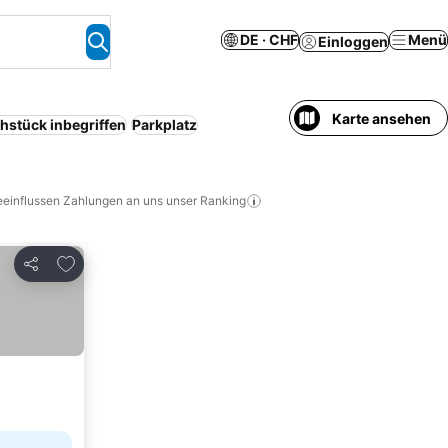
DE · CHF
Menü
Einloggen
Karte ansehen
hstück inbegriffen
Parkplatz
eeinflussen Zahlungen an uns unser Ranking
Zu Favoriten hinzufügen
Teilen