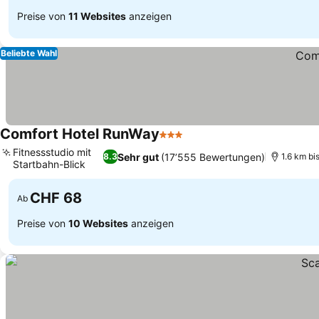
Preise von
11 Websites
anzeigen
Beliebte Wahl
Comfort Hotel RunWay
3 Sterne
Preise sehen
Fitnessstudio mit
Sehr gut
(17’555 Bewertungen)
8.3
1.6 km b
Startbahn-Blick
Preise sehen
CHF 68
Ab
Preise von
10 Websites
anzeigen