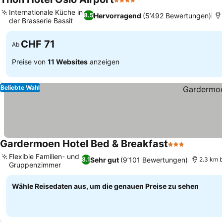
4 Sterne
Preise sehen
Internationale Küche in
Hervorragend
(5’492 Bewertungen)
8.5
der Brasserie Bassit
Preise sehen
CHF 71
Ab
Preise von
11 Websites
anzeigen
Beliebte Wahl
Gardermoen Hotel Bed & Breakfast
3 Sterne
Preise se
Flexible Familien- und
Sehr gut
(9’101 Bewertungen)
8.1
2.3 km 
Gruppenzimmer
Preise sehen
Wähle Reisedaten aus, um die genauen Preise zu sehen