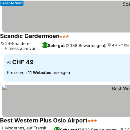
Beliebte Wahl
Scandic Gardermoen
3 Sterne
Preise sehen
24-Stunden-
Sehr gut
(2’138 Bewertungen)
8.0
4.4 km bis
Fitnessraum vor
Preise sehen
Ort
CHF 49
Ab
Preise von
11 Websites
anzeigen
Best Western Plus Oslo Airport
3 Sterne
Preise sehen
Modernes, auf Transit
Sehr gut
(7’693 Bewertungen)
8.2
2.0