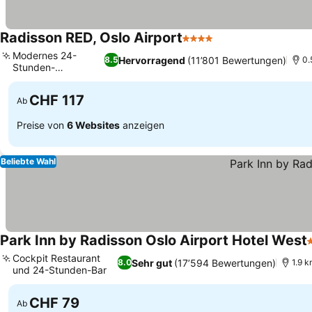
Radisson RED, Oslo Airport
4 Sterne
Preise sehen
Modernes 24-
Hervorragend
(11’801 Bewertungen)
8.5
0.
Stunden-
Preise sehen
Fitnesscenter
CHF 117
Ab
Preise von
6 Websites
anzeigen
Beliebte Wahl
Park Inn by Radisson Oslo Airport Hotel West
4
Cockpit Restaurant
Sehr gut
(17’594 Bewertungen)
8.0
1.9 
und 24-Stunden-Bar
Preise sehen
CHF 79
Ab