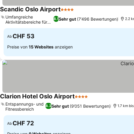
Scandic Oslo Airport
4 Sterne
Preise sehen
Umfangreiche
Sehr gut
(7’496 Bewertungen)
8.1
2.2 
Aktivitätsbereiche für
Preise sehen
Kinder
CHF 53
Ab
Preise von
15 Websites
anzeigen
Clarion Hotel Oslo Airport
4 Sterne
Preise sehen
Entspannungs- und
Sehr gut
(9’051 Bewertungen)
8.3
1.7 km bi
Fitnessbereich
Preise sehen
CHF 72
Ab
Preise von
9 Websites
anzeigen