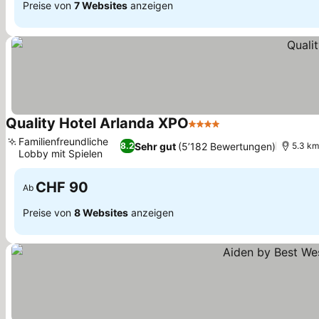
Preise von
7 Websites
anzeigen
Quality Hotel Arlanda XPO
4 Sterne
Preise sehen
Familienfreundliche
Sehr gut
(5’182 Bewertungen)
8.2
5.3 km
Lobby mit Spielen
Preise sehen
CHF 90
Ab
Preise von
8 Websites
anzeigen