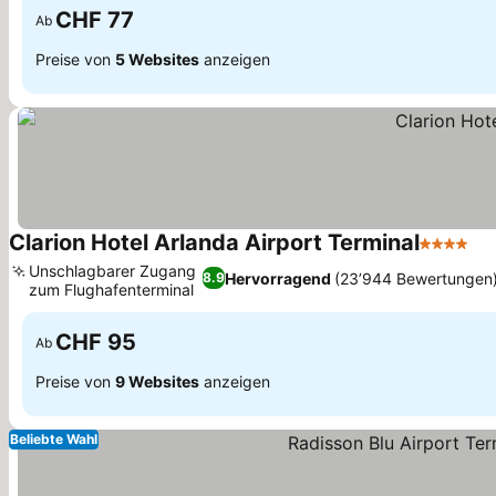
CHF 77
Ab
Preise von
5 Websites
anzeigen
Clarion Hotel Arlanda Airport Terminal
4 Sterne
Pr
Unschlagbarer Zugang
Hervorragend
(23’944 Bewertungen
8.9
zum Flughafenterminal
Preise sehen
CHF 95
Ab
Preise von
9 Websites
anzeigen
Beliebte Wahl