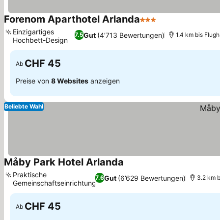
Forenom Aparthotel Arlanda
3 Sterne
Preise sehen
Einzigartiges
Gut
(4’713 Bewertungen)
7.5
1.4 km bis Flug
Hochbett-Design
Preise sehen
CHF 45
Ab
Preise von
8 Websites
anzeigen
Beliebte Wahl
Måby Park Hotel Arlanda
Preise sehen
Praktische
Gut
(6’629 Bewertungen)
7.6
3.2 km 
Gemeinschaftseinrichtungen
Preise sehen
CHF 45
Ab