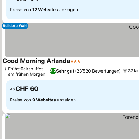
Preise von
12 Websites
anzeigen
Beliebte Wahl
Good Morning Arlanda
3 Sterne
Preise sehen
Frühstücksbuffet
Sehr gut
(23’520 Bewertungen)
8.2
2.2 k
am frühen Morgen
Preise sehen
CHF 60
Ab
Preise von
9 Websites
anzeigen