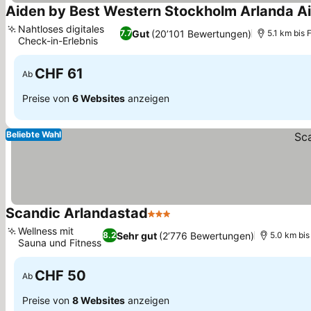
Aiden by Best Western Stockholm Arlanda Ai
Nahtloses digitales
Gut
(20’101 Bewertungen)
7.7
5.1 km bis
Check-in-Erlebnis
Preise sehen
CHF 61
Ab
Preise von
6 Websites
anzeigen
Beliebte Wahl
Scandic Arlandastad
3 Sterne
Preise sehen
Wellness mit
Sehr gut
(2’776 Bewertungen)
8.2
5.0 km bi
Sauna und Fitness
Preise sehen
CHF 50
Ab
Preise von
8 Websites
anzeigen