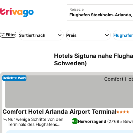
Reiseziel
Filter
Sortiert nach
Preis
Flughafe
Hotels Sigtuna nahe Flugh
Schweden)
Beliebte Wahl
Comfort Hotel Arlanda Airport Terminal
4 Stern
P
Nur wenige Schritte von den
Hervorragend
(27’695 Bew
8.8
Terminals des Flughafens
Preise sehen
Arlanda entfernt