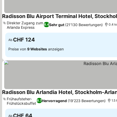
Radisson Blu Airport Terminal Hotel, Stockho
Direkter Zugang zum
Sehr gut
(21’130 Bewertungen)
8.4
0.4 k
Arlanda Express
Preise sehen
CHF 124
Ab
Preise von
9 Websites
anzeigen
Radisson Blu Arlandia Hotel, Stockholm-Arla
Frühaufsteher-
Hervorragend
(19’223 Bewertungen)
8.7
1.5
Frühstücksbuffet
Preise sehen
CHF 64
Ab