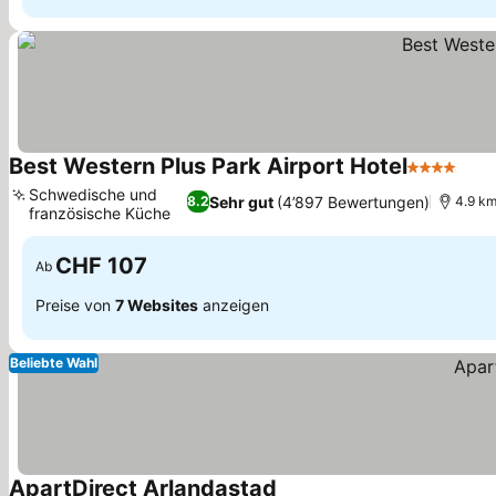
Best Western Plus Park Airport Hotel
4 Sterne
Prei
Schwedische und
Sehr gut
(4’897 Bewertungen)
8.2
4.9 km
französische Küche
Preise sehen
CHF 107
Ab
Preise von
7 Websites
anzeigen
Beliebte Wahl
ApartDirect Arlandastad