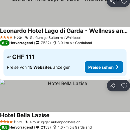
Teilen
Zu
Leonardo Hotel Lago di Garda - Wellness and Spa
Hotel
Geräumige Suiten mit Whirlpool
4 Sterne
8.7
Hervorragend
7’632
3.0 km bis Gardaland
CHF 111
Ab
Preise von
15 Websites
anzeigen
Preise sehen
Teilen
Zu
Hotel Bella Lazise
Hotel
Großzügiger Außenpoolbereich
4 Sterne
8.8
Hervorragend
2’153
4.6 km bis Gardaland