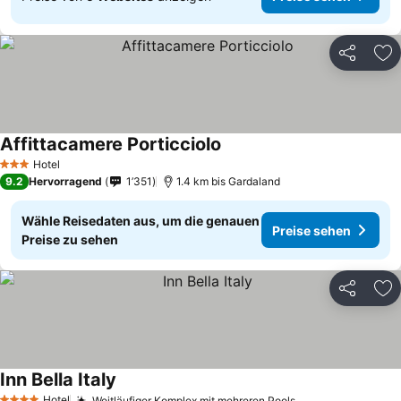
Teilen
Zu
Affittacamere Porticciolo
Hotel
3 Sterne
9.2
Hervorragend
1’351
1.4 km bis Gardaland
Wähle Reisedaten aus, um die genauen
Preise sehen
Preise zu sehen
Teilen
Zu
Inn Bella Italy
Hotel
Weitläufiger Komplex mit mehreren Pools