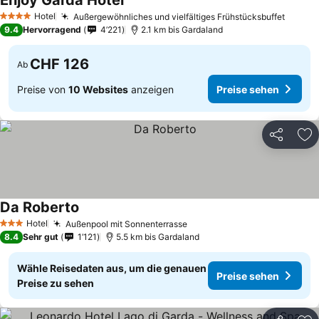
Enjoy Garda Hotel
Hotel
Außergewöhnliches und vielfältiges Frühstücksbuffet
4 Sterne
9.4
Hervorragend
4’221
2.1 km bis Gardaland
CHF 126
Ab
Preise von
10 Websites
anzeigen
Preise sehen
Teilen
Zu
Da Roberto
Hotel
Außenpool mit Sonnenterrasse
3 Sterne
8.4
Sehr gut
1’121
5.5 km bis Gardaland
Wähle Reisedaten aus, um die genauen
Preise sehen
Preise zu sehen