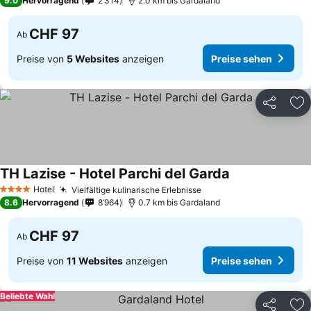
9.0
Hervorragend
2’314
2.0 km bis Gardaland
CHF 97
Ab
Preise von
5 Websites
anzeigen
Preise sehen
Teilen
Zu
TH Lazise - Hotel Parchi del Garda
Hotel
Vielfältige kulinarische Erlebnisse
4 Sterne
8.6
Hervorragend
8’964
0.7 km bis Gardaland
CHF 97
Ab
Preise von
11 Websites
anzeigen
Preise sehen
Beliebte Wahl