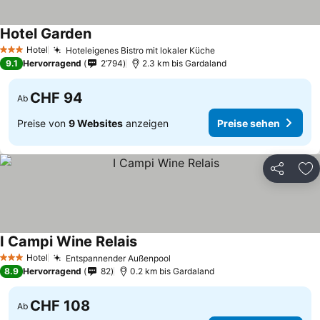
Hotel Garden
Hotel
Hoteleigenes Bistro mit lokaler Küche
3 Sterne
9.1
Hervorragend
2’794
2.3 km bis Gardaland
CHF 94
Ab
Preise von
9 Websites
anzeigen
Preise sehen
Teilen
Zu
I Campi Wine Relais
Hotel
Entspannender Außenpool
3 Sterne
8.9
Hervorragend
82
0.2 km bis Gardaland
CHF 108
Ab