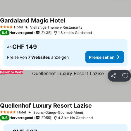
Gardaland Magic Hotel
Hotel
Vielfältige Themen-Restaurants
4 Sterne
8.6
Hervorragend
2’435
1.8 km bis Gardaland
CHF 149
Ab
Preise von
7 Websites
anzeigen
Preise sehen
Beliebte Wahl
Teilen
Zu
Quellenhof Luxury Resort Lazise
Hotel
Sechs-Gänge-Gourmet-Menü
5 Sterne
9.6
Hervorragend
2’055
4.3 km bis Gardaland