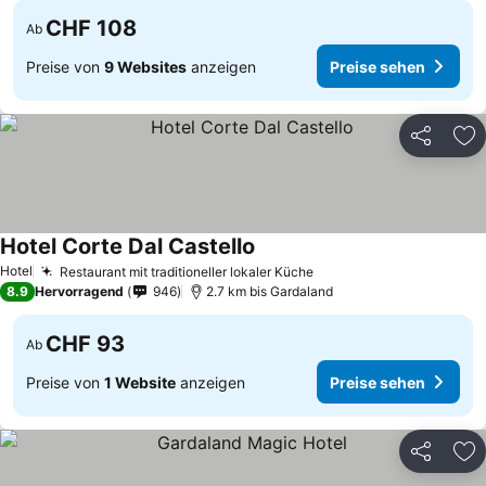
CHF 108
Ab
Preise von
9 Websites
anzeigen
Preise sehen
Teilen
Zu
Hotel Corte Dal Castello
Hotel
Restaurant mit traditioneller lokaler Küche
8.9
Hervorragend
946
2.7 km bis Gardaland
CHF 93
Ab
Preise von
1 Website
anzeigen
Preise sehen
Teilen
Zu