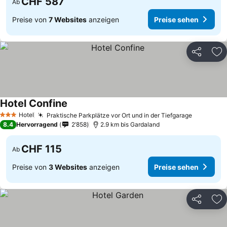
CHF 587
Ab
Preise von
7 Websites
anzeigen
Preise sehen
Teilen
Zu
Hotel Confine
Hotel
Praktische Parkplätze vor Ort und in der Tiefgarage
3 Sterne
8.4
Hervorragend
2’858
2.9 km bis Gardaland
CHF 115
Ab
Preise von
3 Websites
anzeigen
Preise sehen
Teilen
Zu