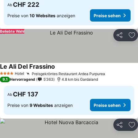
CHF 222
Ab
Preise von
10 Websites
anzeigen
Preise sehen
Beliebte Wahl
Teilen
Zu
Le Ali Del Frassino
Hotel
Preisgekröntes Restaurant Ardea Purpurea
4 Sterne
9.1
Hervorragend
5’363
4.8 km bis Gardaland
CHF 137
Ab
Preise von
9 Websites
anzeigen
Preise sehen
Teilen
Zu