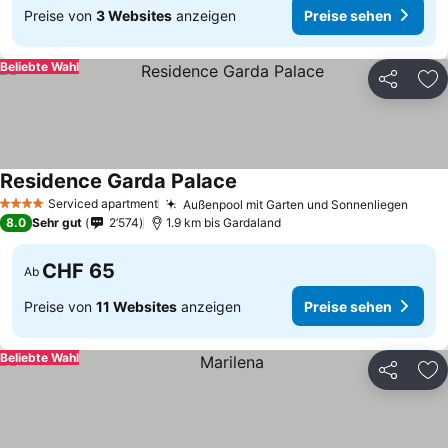
Preise von
3 Websites
anzeigen
Preise sehen
Beliebte Wahl
Teilen
Zu
Residence Garda Palace
Serviced apartment
Außenpool mit Garten und Sonnenliegen
4 Sterne
8.0
Sehr gut
2’574
1.9 km bis Gardaland
CHF 65
Ab
Preise von
11 Websites
anzeigen
Preise sehen
Beliebte Wahl
Teilen
Zu