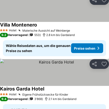
Teilen
Zu
Villa Montenero
Hotel
Malerische Aussicht auf Weinberge
3 Sterne
9.2
Hervorragend
553
2.8 km bis Gardaland
Wähle Reisedaten aus, um die genauen
Preise sehen
Preise zu sehen
Teilen
Zu
Kairos Garda Hotel
Hotel
Eigene Frühstücksecke für Kinder
3 Sterne
9.4
Hervorragend
3’868
2.1 km bis Gardaland