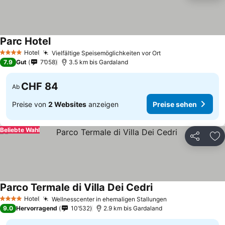
Parc Hotel
Hotel
Vielfältige Speisemöglichkeiten vor Ort
4 Sterne
7.9
Gut
7’058
3.5 km bis Gardaland
CHF 84
Ab
Preise von
2 Websites
anzeigen
Preise sehen
Beliebte Wahl
Teilen
Zu
Parco Termale di Villa Dei Cedri
Hotel
Wellnesscenter in ehemaligen Stallungen
4 Sterne
9.0
Hervorragend
10’532
2.9 km bis Gardaland