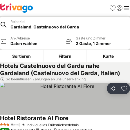
Favoriten
Einlog
Me
Reiseziel
Gardaland, Castelnuovo del Garda
An-/Abreise
Gäste und Zimmer
Daten wählen
2 Gäste, 1 Zimmer
Sortieren
Filtern
Karte
Hotels Castelnuovo del Garda nahe
Gardaland (Castelnuovo del Garda, Italien)
So beeinflussen Zahlungen an uns unser Ranking
Teilen
Zu
Hotel Ristorante Al Fiore
Hotel
Individuelles Frühstückserlebnis
3 Sterne