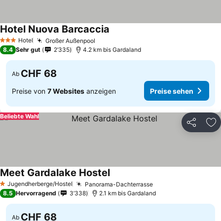
Hotel Nuova Barcaccia
Hotel
Großer Außenpool
3 Sterne
8.4
Sehr gut
2’335
4.2 km bis Gardaland
CHF 68
Ab
Preise von
7 Websites
anzeigen
Preise sehen
Beliebte Wahl
Teilen
Zu
Meet Gardalake Hostel
Jugendherberge/Hostel
Panorama-Dachterrasse
1 Sterne
8.5
Hervorragend
3’338
2.1 km bis Gardaland
CHF 68
Ab