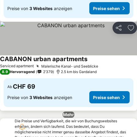
Preise von
3 Websites
anzeigen
Preise sehen
Teilen
Zu
CABANON urban apartments
Serviced apartment
Malerische Kanal- und Seeblicke
8.9
Hervorragend
2’379
2.5 km bis Gardaland
CHF 69
Ab
Preise von
3 Websites
anzeigen
Preise sehen
Mehr
Die Preise und Verfügbarkeit, die wir von Buchungswebsites
erhalten, ändern sich laufend. Das bedeutet, dass Du
möglicherweise nicht immer genau dasselbe Angebot findest, das