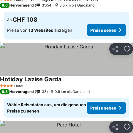
4 Sterne
8.6
Hervorragend
3’054
3.5 km bis Gardaland
CHF 108
Ab
Preise von
13 Websites
anzeigen
Preise sehen
Teilen
Zu
Hotiday Lazise Garda
Hotel
4 Sterne
9.3
Hervorragend
33
0.9 km bis Gardaland
Wähle Reisedaten aus, um die genauen
Preise sehen
Preise zu sehen
Teilen
Zu