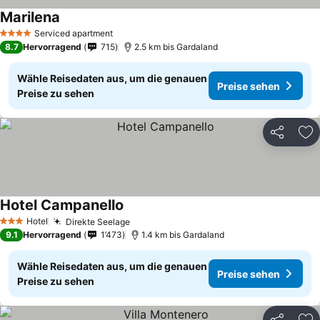
Marilena
Serviced apartment
4 Sterne
8.7
Hervorragend
715
2.5 km bis Gardaland
Wähle Reisedaten aus, um die genauen
Preise sehen
Preise zu sehen
Teilen
Zu
Hotel Campanello
Hotel
Direkte Seelage
3 Sterne
9.1
Hervorragend
1’473
1.4 km bis Gardaland
Wähle Reisedaten aus, um die genauen
Preise sehen
Preise zu sehen