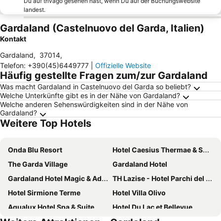
Du auf trivago gesehen hast, wenn Du auf der Buchungswebsite
landest.
Gardaland (Castelnuovo del Garda, Italien)
Kontakt
Gardaland
,
37014
,
Telefon
:
+390(45)6449777
|
Offizielle Website
Häufig gestellte Fragen zum/zur Gardaland
Was macht Gardaland in Castelnuovo del Garda so beliebt?
Welche Unterkünfte gibt es in der Nähe von Gardaland?
Welche anderen Sehenswürdigkeiten sind in der Nähe von
Gardaland?
Weitere Top Hotels
Onda Blu Resort
Hotel Caesius Thermae & Spa Resort
The Garda Village
Gardaland Hotel
Gardaland Hotel Magic & Adventure
TH Lazise - Hotel Parchi del Garda
Hotel Sirmione Terme
Hotel Villa Olivo
Aqualux Hotel Spa & Suite
Hotel Du Lac et Bellevue