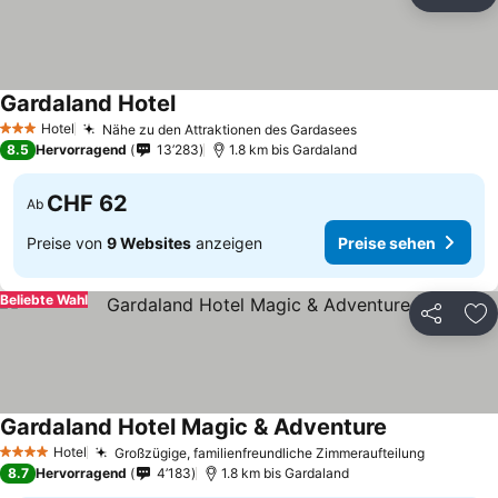
Teilen
Zu
Gardaland Hotel
Hotel
Nähe zu den Attraktionen des Gardasees
3 Sterne
8.5
Hervorragend
13’283
1.8 km bis Gardaland
CHF 62
Ab
Preise von
9 Websites
anzeigen
Preise sehen
Beliebte Wahl
Teilen
Zu
Gardaland Hotel Magic & Adventure
Hotel
Großzügige, familienfreundliche Zimmeraufteilung
4 Sterne
8.7
Hervorragend
4’183
1.8 km bis Gardaland