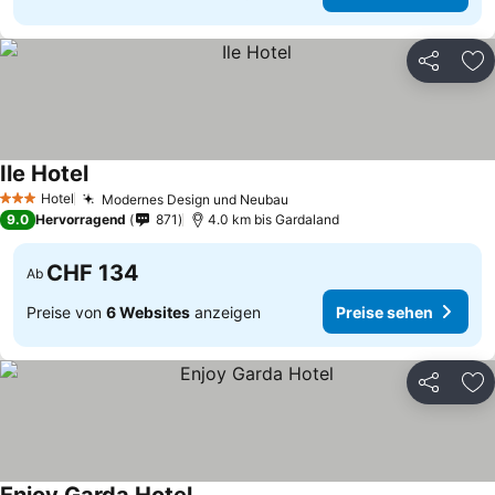
Teilen
Zu
Ile Hotel
Hotel
Modernes Design und Neubau
3 Sterne
9.0
Hervorragend
871
4.0 km bis Gardaland
CHF 134
Ab
Preise von
6 Websites
anzeigen
Preise sehen
Teilen
Zu