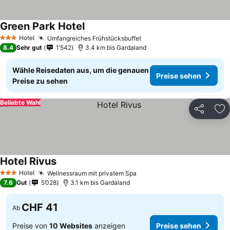
Green Park Hotel
Hotel
Umfangreiches Frühstücksbuffet
3 Sterne
8.4
Sehr gut
1’542
3.4 km bis Gardaland
Wähle Reisedaten aus, um die genauen
Preise sehen
Preise zu sehen
Beliebte Wahl
Teilen
Zu
Hotel Rivus
Hotel
Wellnessraum mit privatem Spa
3 Sterne
7.6
Gut
5’028
3.1 km bis Gardaland
CHF 41
Ab
Preise von
10 Websites
anzeigen
Preise sehen