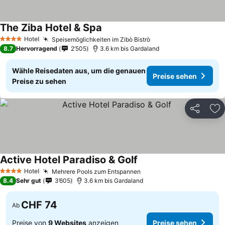
The Ziba Hotel & Spa
Hotel
Speisemöglichkeiten im Zibò Bistrò
4 Sterne
8.7
Hervorragend
2’505
3.6 km bis Gardaland
Wähle Reisedaten aus, um die genauen
Preise sehen
Preise zu sehen
Teilen
Zu
Active Hotel Paradiso & Golf
Hotel
Mehrere Pools zum Entspannen
4 Sterne
8.4
Sehr gut
3’605
3.6 km bis Gardaland
CHF 74
Ab
Preise von
9 Websites
anzeigen
Preise sehen