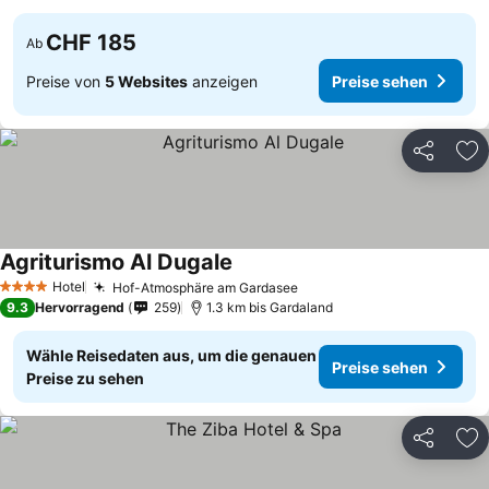
CHF 185
Ab
Preise von
5 Websites
anzeigen
Preise sehen
Teilen
Zu
Agriturismo Al Dugale
Hotel
Hof-Atmosphäre am Gardasee
4 Sterne
9.3
Hervorragend
259
1.3 km bis Gardaland
Wähle Reisedaten aus, um die genauen
Preise sehen
Preise zu sehen
Teilen
Zu