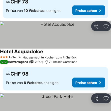
CHF 78
Ab
Preise von
10 Websites
anzeigen
Preise sehen
Teilen
Zu
Hotel Acquadolce
Hotel
Hausgemachte Kuchen zum Frühstück
3 Sterne
9.0
Hervorragend
2’158
2.1 km bis Gardaland
CHF 98
Ab
Preise von
8 Websites
anzeigen
Preise sehen
Teilen
Zu