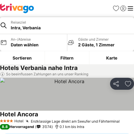
Favoriten
Einlog
Me
Reiseziel
Intra, Verbania
An-/Abreise
Gäste und Zimmer
Daten wählen
2 Gäste, 1 Zimmer
Sortieren
Filtern
Karte
Hotels Verbania nahe Intra
So beeinflussen Zahlungen an uns unser Ranking
Teilen
Zu
Hotel Ancora
Hotel
Erstklassige Lage direkt am Seeufer und Fährterminal
4 Sterne
8.8
Hervorragend
3’074
0.1 km bis Intra