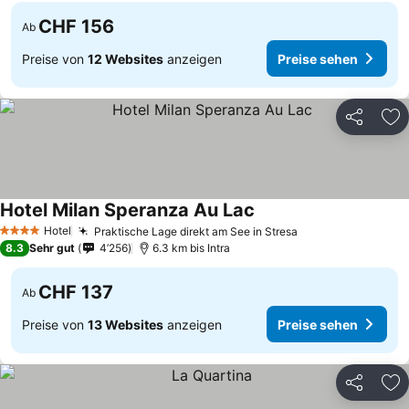
CHF 156
Ab
Preise von
12 Websites
anzeigen
Preise sehen
Teilen
Zu
Hotel Milan Speranza Au Lac
Hotel
Praktische Lage direkt am See in Stresa
4 Sterne
8.3
Sehr gut
4’256
6.3 km bis Intra
CHF 137
Ab
Preise von
13 Websites
anzeigen
Preise sehen
Teilen
Zu