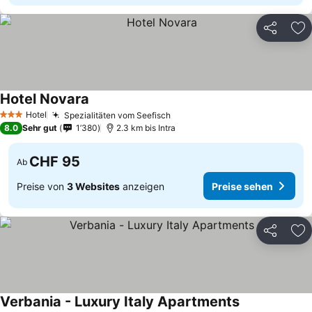
Teilen
Zu
Hotel Novara
Hotel
Spezialitäten vom Seefisch
3 Sterne
8.0
Sehr gut
1’380
2.3 km bis Intra
CHF 95
Ab
Preise von
3 Websites
anzeigen
Preise sehen
Teilen
Zu
Verbania - Luxury Italy Apartments