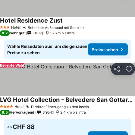
Hotel Residence Zust
Hotel
Beheizter Außenpool mit Seeblick
3 Sterne
8.2
Sehr gut
1’007
1.7 km bis Intra
Wähle Reisedaten aus, um die genauen
Preise sehen
Preise zu sehen
Beliebte Wahl
Teilen
Zu
LVG Hotel Collection - Belvedere San Gottardo
Hotel
Direkter Fährzugang zu den Inseln
4 Sterne
8.5
Hervorragend
3’954
2.4 km bis Intra
CHF 88
Ab