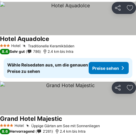
Teilen
Zu
Hotel Aquadolce
Hotel
Traditionelle Keramikböden
3 Sterne
8.4
Sehr gut
786
2.4 km bis Intra
Wähle Reisedaten aus, um die genauen
Preise sehen
Preise zu sehen
Teilen
Zu
Grand Hotel Majestic
Hotel
Üppige Gärten am See mit Sonnenliegen
4 Sterne
8.6
Hervorragend
2’261
2.4 km bis Intra