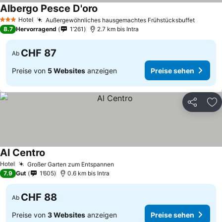
Albergo Pesce D'oro
Hotel
Außergewöhnliches hausgemachtes Frühstücksbuffet
3 Sterne
8.7
Hervorragend
1’261
2.7 km bis Intra
CHF 87
Ab
Preise von
5 Websites
anzeigen
Preise sehen
Teilen
Zu
Al Centro
Hotel
Großer Garten zum Entspannen
7.9
Gut
1’605
0.6 km bis Intra
CHF 88
Ab
Preise von
3 Websites
anzeigen
Preise sehen