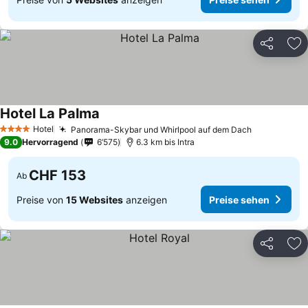
Teilen
Zu
Hotel La Palma
Hotel
Panorama-Skybar und Whirlpool auf dem Dach
4 Sterne
9.0
Hervorragend
6’575
6.3 km bis Intra
CHF 153
Ab
Preise von
15 Websites
anzeigen
Preise sehen
Teilen
Zu