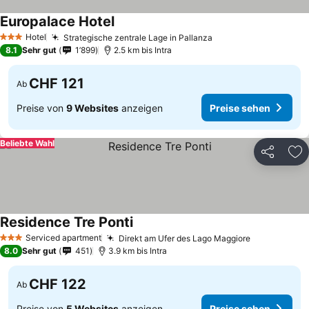
Europalace Hotel
Hotel
Strategische zentrale Lage in Pallanza
3 Sterne
8.1
Sehr gut
1’899
2.5 km bis Intra
CHF 121
Ab
Preise von
9 Websites
anzeigen
Preise sehen
Beliebte Wahl
Teilen
Zu
Residence Tre Ponti
Serviced apartment
Direkt am Ufer des Lago Maggiore
3 Sterne
8.0
Sehr gut
451
3.9 km bis Intra
CHF 122
Ab
Preise von
5 Websites
anzeigen
Preise sehen