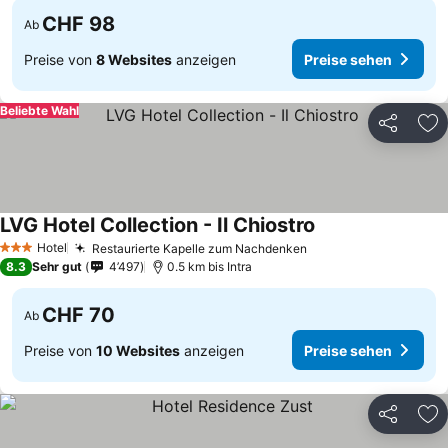
CHF 98
Ab
Preise von
8 Websites
anzeigen
Preise sehen
Beliebte Wahl
Teilen
Zu
LVG Hotel Collection - Il Chiostro
Hotel
Restaurierte Kapelle zum Nachdenken
3 Sterne
8.3
Sehr gut
4’497
0.5 km bis Intra
CHF 70
Ab
Preise von
10 Websites
anzeigen
Preise sehen
Teilen
Zu