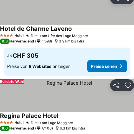
Teilen
Zu
Hotel de Charme Laveno
Hotel
Direkt am Ufer des Lago Maggiore
4 Sterne
9.3
Hervorragend
1’598
3.9 km bis Intra
CHF 305
Ab
Preise von
8 Websites
anzeigen
Preise sehen
Beliebte Wahl
Teilen
Zu
Regina Palace Hotel
Hotel
Direkt am Lago Maggiore
4 Sterne
8.6
Hervorragend
8’400
6.3 km bis Intra