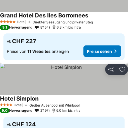
Grand Hotel Des Iles Borromees
Hotel
Direkter Seezugang und privater Steg
5 Sterne
9.1
Hervorragend
8’154
6.3 km bis Intra
CHF 227
Ab
Preise von
11 Websites
anzeigen
Preise sehen
Teilen
Zu
Hotel Simplon
Hotel
Großer Außenpool mit Whirlpool
4 Sterne
9.0
Hervorragend
2’197
6.0 km bis Intra
CHF 124
Ab