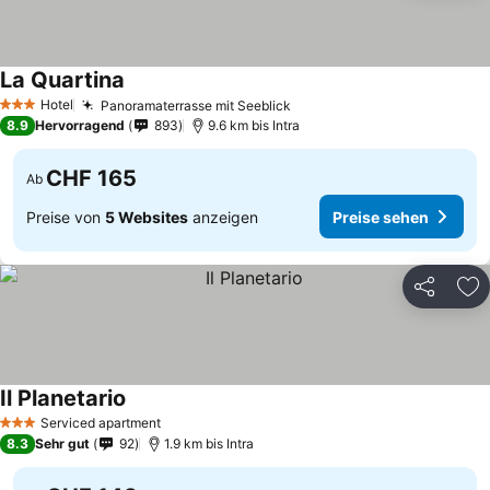
La Quartina
Hotel
Panoramaterrasse mit Seeblick
3 Sterne
8.9
Hervorragend
893
9.6 km bis Intra
CHF 165
Ab
Preise von
5 Websites
anzeigen
Preise sehen
Teilen
Zu
Il Planetario
Serviced apartment
3 Sterne
8.3
Sehr gut
92
1.9 km bis Intra