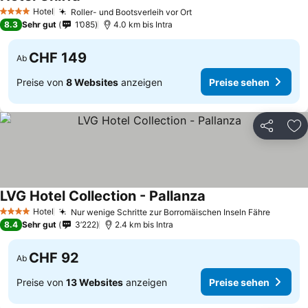
Hotel
Roller- und Bootsverleih vor Ort
4 Sterne
8.3
Sehr gut
1’085
4.0 km bis Intra
CHF 149
Ab
Preise von
8 Websites
anzeigen
Preise sehen
Teilen
Zu
LVG Hotel Collection - Pallanza
Hotel
Nur wenige Schritte zur Borromäischen Inseln Fähre
4 Sterne
8.4
Sehr gut
3’222
2.4 km bis Intra
CHF 92
Ab
Preise von
13 Websites
anzeigen
Preise sehen