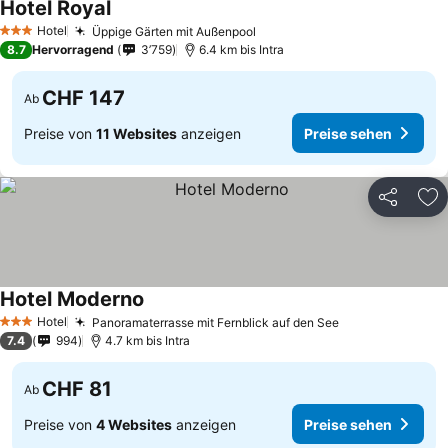
Hotel Royal
Hotel
Üppige Gärten mit Außenpool
3 Sterne
8.7
Hervorragend
3’759
6.4 km bis Intra
CHF 147
Ab
Preise von
11 Websites
anzeigen
Preise sehen
Teilen
Zu
Hotel Moderno
Hotel
Panoramaterrasse mit Fernblick auf den See
3 Sterne
7.4
994
4.7 km bis Intra
CHF 81
Ab
Preise von
4 Websites
anzeigen
Preise sehen