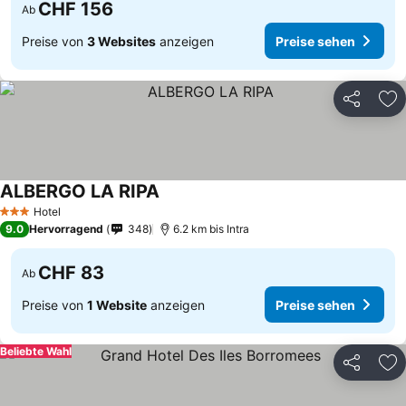
CHF 156
Ab
Preise von
3 Websites
anzeigen
Preise sehen
Teilen
Zu
ALBERGO LA RIPA
Hotel
3 Sterne
9.0
Hervorragend
348
6.2 km bis Intra
CHF 83
Ab
Preise von
1 Website
anzeigen
Preise sehen
Beliebte Wahl
Teilen
Zu