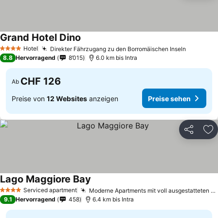
Grand Hotel Dino
Hotel
Direkter Fährzugang zu den Borromäischen Inseln
4 Sterne
8.8
Hervorragend
8’015
6.0 km bis Intra
CHF 126
Ab
Preise von
12 Websites
anzeigen
Preise sehen
Teilen
Zu
Lago Maggiore Bay
Serviced apartment
Moderne Apartments mit voll ausgestatteten Küchen
4 Sterne
9.1
Hervorragend
458
6.4 km bis Intra