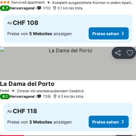
Serviced apartment
Komplett ausgestattete Küchen in jedem Apartment
3 Sterne
8.7
Hervorragend
170
0.1 km bis Intra
CHF 108
Ab
Preise von
5 Websites
anzeigen
Preise sehen
Teilen
Zu
La Dama del Porto
Hotel
Zimmer mit atemberaubendem Seeblick
9.1
Hervorragend
739
4.5 km bis Intra
CHF 118
Ab
Preise von
3 Websites
anzeigen
Preise sehen