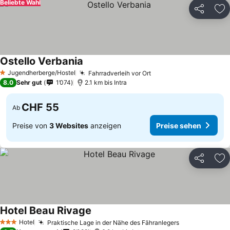
Beliebte Wahl
Teilen
Zu
Ostello Verbania
Jugendherberge/Hostel
Fahrradverleih vor Ort
1 Sterne
8.0
Sehr gut
1’074
2.1 km bis Intra
CHF 55
Ab
Preise von
3 Websites
anzeigen
Preise sehen
Teilen
Zu
Hotel Beau Rivage
Hotel
Praktische Lage in der Nähe des Fähranlegers
3 Sterne