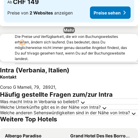
CHF 149
Ab
Preise von
2 Websites
anzeigen
Preise sehen
Mehr
Die Preise und Verfügbarkeit, die wir von Buchungswebsites
erhalten, ändern sich laufend. Das bedeutet, dass Du
möglicherweise nicht immer genau dasselbe Angebot findest, das
Du auf trivago gesehen hast, wenn Du auf der Buchungswebsite
landest.
Intra (Verbania, Italien)
Kontakt
Corso G Mameli, 79
,
28921
,
Häufig gestellte Fragen zum/zur Intra
Was macht Intra in Verbania so beliebt?
Welche Unterkünfte gibt es in der Nähe von Intra?
Welche anderen Sehenswürdigkeiten sind in der Nähe von Intra?
Weitere Top Hotels
Albergo Paradiso
Grand Hotel Des Iles Borromees