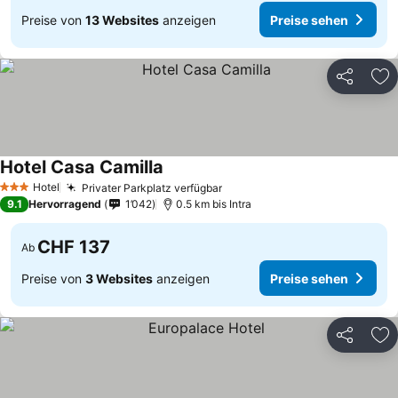
Preise von
13 Websites
anzeigen
Preise sehen
Teilen
Zu
Hotel Casa Camilla
Hotel
Privater Parkplatz verfügbar
3 Sterne
9.1
Hervorragend
1’042
0.5 km bis Intra
CHF 137
Ab
Preise von
3 Websites
anzeigen
Preise sehen
Teilen
Zu