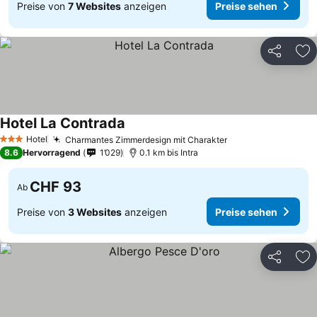
Preise von
7 Websites
anzeigen
Preise sehen
Teilen
Zu
Hotel La Contrada
Hotel
Charmantes Zimmerdesign mit Charakter
3 Sterne
8.6
Hervorragend
1’029
0.1 km bis Intra
CHF 93
Ab
Preise von
3 Websites
anzeigen
Preise sehen
Teilen
Zu