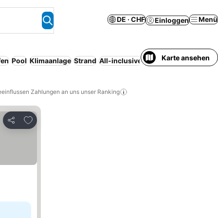
DE · CHF
Menü
Einloggen
Karte ansehen
fen
Pool
Klimaanlage
Strand
All-inclusive
Resort
WLAN
Halbpe
eeinflussen Zahlungen an uns unser Ranking
Zu Favoriten hinzufügen
Teilen