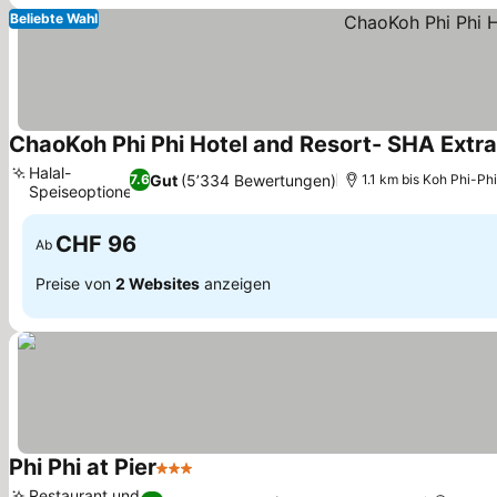
Beliebte Wahl
ChaoKoh Phi Phi Hotel and Resort- SHA Extra
Halal-
Gut
(5’334 Bewertungen)
7.6
1.1 km bis Koh Phi-Phi
Speiseoptionen
Preise sehen
CHF 96
Ab
Preise von
2 Websites
anzeigen
Phi Phi at Pier
3 Sterne
Preise sehen
Restaurant und