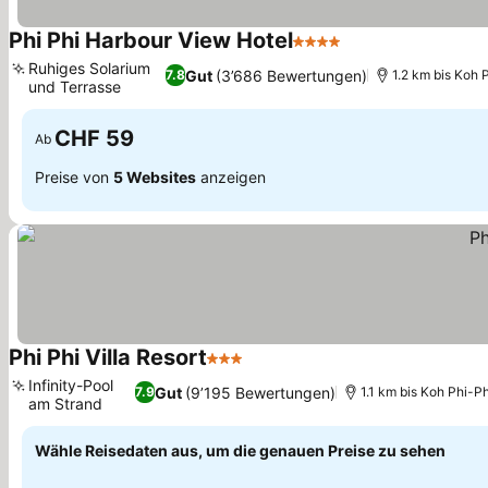
Phi Phi Harbour View Hotel
4 Sterne
Preise sehen
Ruhiges Solarium
Gut
(3’686 Bewertungen)
7.8
1.2 km bis Koh 
und Terrasse
Preise sehen
CHF 59
Ab
Preise von
5 Websites
anzeigen
Phi Phi Villa Resort
3 Sterne
Preise sehen
Infinity-Pool
Gut
(9’195 Bewertungen)
7.9
1.1 km bis Koh Phi-Ph
am Strand
Preise sehen
Wähle Reisedaten aus, um die genauen Preise zu sehen