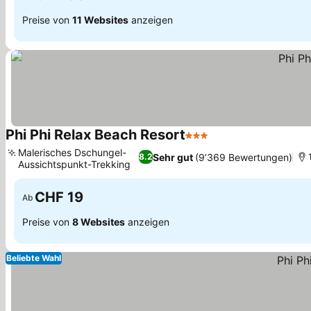
Preise von
11 Websites
anzeigen
Phi Phi Relax Beach Resort
3 Sterne
Preise sehen
Malerisches Dschungel-
Sehr gut
(9’369 Bewertungen)
8.2
Aussichtspunkt-Trekking
Preise sehen
CHF 19
Ab
Preise von
8 Websites
anzeigen
Beliebte Wahl