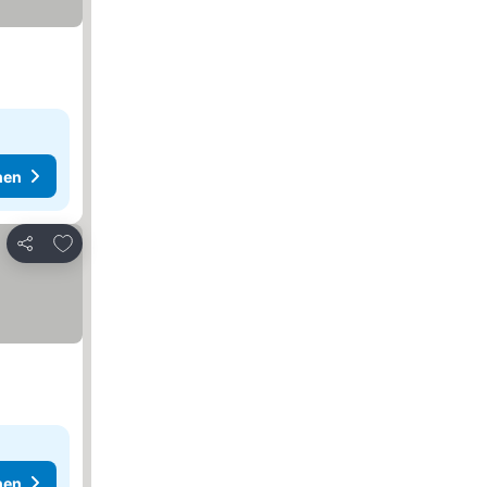
hen
Zu Favoriten hinzufügen
Teilen
hen