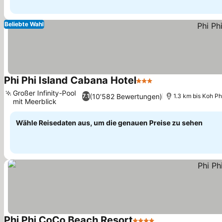
Beliebte Wahl
Phi Phi Island Cabana Hotel
3 Sterne
Preise sehen
Großer Infinity-Pool
(10’582 Bewertungen)
7.1
1.3 km bis Koh Ph
mit Meerblick
Preise sehen
Wähle Reisedaten aus, um die genauen Preise zu sehen
Phi Phi CoCo Beach Resort