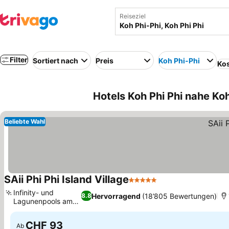
Reiseziel
Filter
Sortiert nach
Preis
Koh Phi-Phi
Kos
Hotels Koh Phi Phi nahe Koh
Beliebte Wahl
SAii Phi Phi Island Village
5 Sterne
Preise sehen
Infinity- und
Hervorragend
(18’805 Bewertungen)
8.8
Lagunenpools am
Preise sehen
Strand
CHF 93
Ab