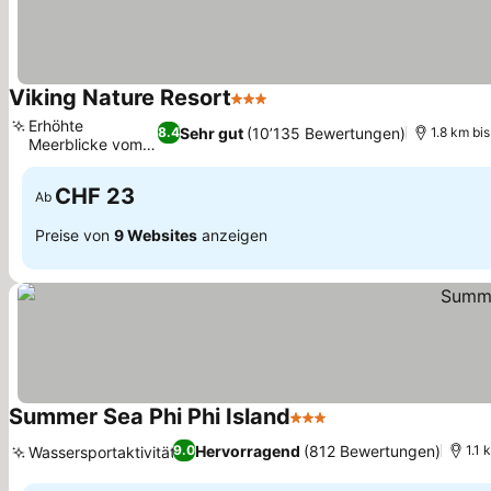
Viking Nature Resort
3 Sterne
Preise sehen
Erhöhte
Sehr gut
(10’135 Bewertungen)
8.4
1.8 km bi
Meerblicke vom
Preise sehen
Hügel
CHF 23
Ab
Preise von
9 Websites
anzeigen
Summer Sea Phi Phi Island
3 Sterne
Preise sehen
Hervorragend
(812 Bewertungen)
9.0
1.1 
Wassersportaktivitäten
Preise sehen