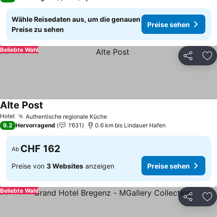
Wähle Reisedaten aus, um die genauen
Preise sehen
Preise zu sehen
Beliebte Wahl
Teilen
Zu
Alte Post
Preise sehen
Hotel
Authentische regionale Küche
Preise sehen
9.2
Hervorragend
1’631
0.6 km bis Lindauer Hafen
CHF 162
Ab
Preise von
3 Websites
anzeigen
Preise sehen
Beliebte Wahl
Teilen
Zu