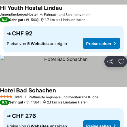
HI Youth Hostel Lindau
Preise sehen
Jugendherberge/Hostel
Fahrrad- und Schlittenverleih
Preise sehen
8.2
Sehr gut
560
1.7 km bis Lindauer Hafen
CHF 92
Ab
Preise von
5 Websites
anzeigen
Preise sehen
Teilen
Zu
Hotel Bad Schachen
Preise sehen
Hotel
Raffinierte regionale und mediterrane Küche
Preise sehen
4 Sterne
8.3
Sehr gut
1’584
2.1 km bis Lindauer Hafen
CHF 276
Ab
Preise von
6 Websites
anzeigen
Preise sehen