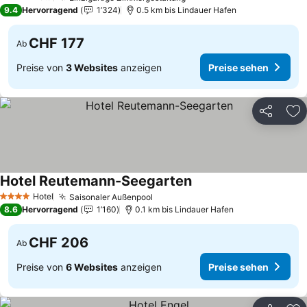
4 Sterne
9.4
Hervorragend
1’324
0.5 km bis Lindauer Hafen
CHF 177
Ab
Preise von
3 Websites
anzeigen
Preise sehen
Teilen
Zu
Hotel Reutemann-Seegarten
Preise sehen
Hotel
Saisonaler Außenpool
Preise sehen
4 Sterne
8.6
Hervorragend
1’160
0.1 km bis Lindauer Hafen
CHF 206
Ab
Preise von
6 Websites
anzeigen
Preise sehen