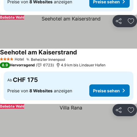
Preise von
8 Websites
anzeigen
Preise sehen
Beliebte Wahl
Teilen
Zu
Seehotel am Kaiserstrand
Preise sehen
Hotel
Beheizter Innenpool
Preise sehen
4 Sterne
8.9
Hervorragend
6’723
4.9 km bis Lindauer Hafen
CHF 175
Ab
Preise von
8 Websites
anzeigen
Preise sehen
Beliebte Wahl
Teilen
Zu