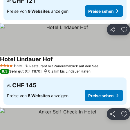
CHF 121
Ab
Preise von
9 Websites
anzeigen
Preise sehen
Teilen
Zu
Hotel Lindauer Hof
Preise sehen
Hotel
Restaurant mit Panoramablick auf den See
Preise sehen
4 Sterne
8.3
Sehr gut
1’870
0.2 km bis Lindauer Hafen
CHF 145
Ab
Preise von
5 Websites
anzeigen
Preise sehen
Teilen
Zu