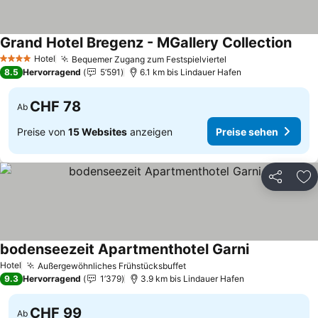
Grand Hotel Bregenz - MGallery Collection
Prei
Hotel
Bequemer Zugang zum Festspielviertel
Preise sehen
4 Sterne
8.5
Hervorragend
5’591
6.1 km bis Lindauer Hafen
CHF 78
Ab
Preise von
15 Websites
anzeigen
Preise sehen
Teilen
Zu
bodenseezeit Apartmenthotel Garni
Preise sehen
Hotel
Außergewöhnliches Frühstücksbuffet
Preise sehen
9.3
Hervorragend
1’379
3.9 km bis Lindauer Hafen
CHF 99
Ab