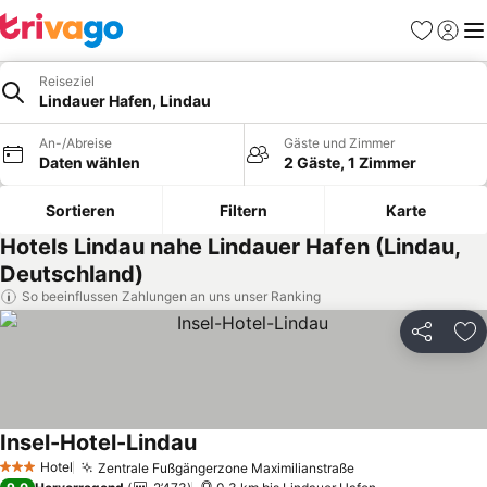
Favoriten
Einlog
Me
Reiseziel
Lindauer Hafen, Lindau
An-/Abreise
Gäste und Zimmer
Daten wählen
2 Gäste, 1 Zimmer
Sortieren
Filtern
Karte
Hotels Lindau nahe Lindauer Hafen (Lindau,
Deutschland)
So beeinflussen Zahlungen an uns unser Ranking
Teilen
Zu
Insel-Hotel-Lindau
Preise sehen
Hotel
Zentrale Fußgängerzone Maximilianstraße
Preise sehen
3 Sterne