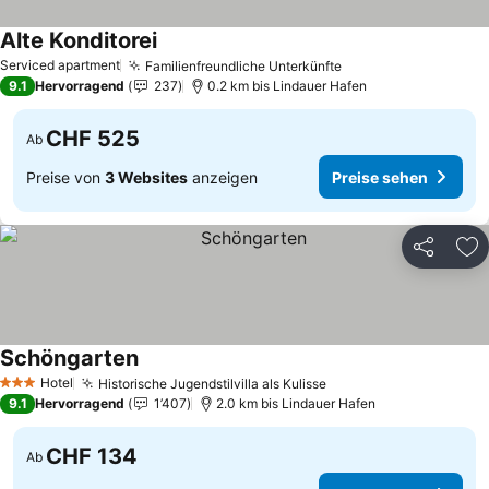
Alte Konditorei
Preise sehen
Serviced apartment
Familienfreundliche Unterkünfte
Preise sehen
9.1
Hervorragend
237
0.2 km bis Lindauer Hafen
CHF 525
Ab
Preise von
3 Websites
anzeigen
Preise sehen
Teilen
Zu
Schöngarten
Preise sehen
Hotel
Historische Jugendstilvilla als Kulisse
Preise sehen
3 Sterne
9.1
Hervorragend
1’407
2.0 km bis Lindauer Hafen
CHF 134
Ab