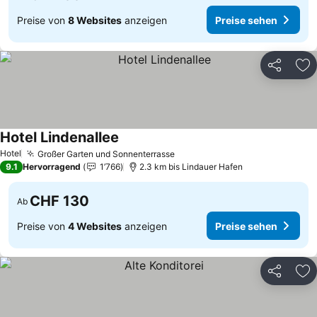
Preise von
8 Websites
anzeigen
Preise sehen
Teilen
Zu
Hotel Lindenallee
Preise sehen
Hotel
Großer Garten und Sonnenterrasse
Preise sehen
9.1
Hervorragend
1’766
2.3 km bis Lindauer Hafen
CHF 130
Ab
Preise von
4 Websites
anzeigen
Preise sehen
Teilen
Zu