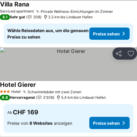
Villa Rana
Preise sehen
Serviced apartment
Private Wellness-Einrichtungen im Zimmer
Preise seh
8.1
Sehr gut
208
2.2 km bis Lindauer Hafen
Wähle Reisedaten aus, um die genauen
Preise sehen
Preise zu sehen
Teilen
Zu
Hotel Gierer
Preise sehen
Hotel
Schwimmbäder mit zwei Zonen
Preise sehen
3 Sterne
8.8
Hervorragend
2’308
5.4 km bis Lindauer Hafen
CHF 169
Ab
Preise von
8 Websites
anzeigen
Preise sehen