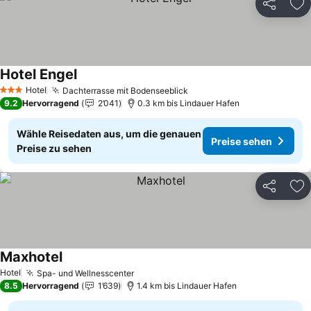
Teilen
Zu
Hotel Engel
Preise sehen
Hotel
Dachterrasse mit Bodenseeblick
Preise sehen
3 Sterne
9.2
Hervorragend
2’041
0.3 km bis Lindauer Hafen
Wähle Reisedaten aus, um die genauen
Preise sehen
Preise zu sehen
Teilen
Zu
Maxhotel
Preise sehen
Hotel
Spa- und Wellnesscenter
Preise sehen
8.5
Hervorragend
1’639
1.4 km bis Lindauer Hafen