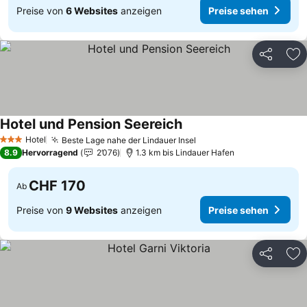
Preise von
6 Websites
anzeigen
Preise sehen
Teilen
Zu
Hotel und Pension Seereich
Preise sehen
Hotel
Beste Lage nahe der Lindauer Insel
Preise sehen
3 Sterne
8.9
Hervorragend
2’076
1.3 km bis Lindauer Hafen
CHF 170
Ab
Preise von
9 Websites
anzeigen
Preise sehen
Teilen
Zu