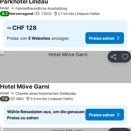
Parkhotel Lindau
Preise sehen
Hotel
Fahrradfreundliche Ausstattung
Preise sehen
8.7
Hervorragend
1’203
2.1 km bis Lindauer Hafen
CHF 128
Ab
Preise von
5 Websites
anzeigen
Preise sehen
Teilen
Zu
Hotel Möve Garni
Preise sehen
Hotel
Charme eines historischen Gebäudes
Preise sehen
7.0
682
0.5 km bis Lindauer Hafen
Wähle Reisedaten aus, um die genauen
Preise sehen
Preise zu sehen