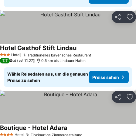
Teilen
Zu
Hotel Gasthof Stift Lindau
Preise sehen
Hotel
Traditionelles bayerisches Restaurant
Preise sehen
3 Sterne
7.7
Gut
1’427
0.5 km bis Lindauer Hafen
Wähle Reisedaten aus, um die genauen
Preise sehen
Preise zu sehen
Teilen
Zu
Boutique - Hotel Adara
Preise sehen
Hotel
Einzigartige Zimmergestaltung
Preise sehen