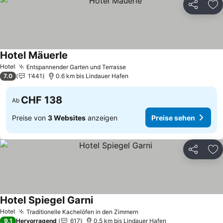
Teilen
Zu
Hotel Mäuerle
Preise sehen
Hotel
Entspannender Garten und Terrasse
Preise sehen
7.0
1’441
0.6 km bis Lindauer Hafen
CHF 138
Ab
Preise von
3 Websites
anzeigen
Preise sehen
Teilen
Zu
Hotel Spiegel Garni
Preise sehen
Hotel
Traditionelle Kachelöfen in den Zimmern
Preise sehen
9.1
Hervorragend
617
0.5 km bis Lindauer Hafen