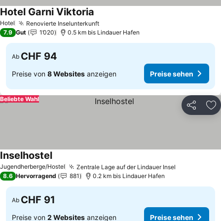
Hotel Garni Viktoria
Preise sehen
Hotel
Renovierte Inselunterkunft
Preise sehen
7.9
Gut
1’020
0.5 km bis Lindauer Hafen
CHF 94
Ab
Preise von
8 Websites
anzeigen
Preise sehen
Beliebte Wahl
Teilen
Zu
Inselhostel
Preise sehen
Jugendherberge/Hostel
Zentrale Lage auf der Lindauer Insel
Preise sehe
8.6
Hervorragend
881
0.2 km bis Lindauer Hafen
CHF 91
Ab
Preise von
2 Websites
anzeigen
Preise sehen