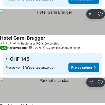
Teilen
Zu
Hotel Garni Brugger
Preise sehen
Hotel
Regionales Frühstücksbuffet
Preise sehen
3 Sterne
9.0
Hervorragend
1’907
0.7 km bis Lindauer Hafen
CHF 145
Ab
Preise von
5 Websites
anzeigen
Preise sehen
Teilen
Zu