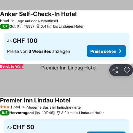
Anker Self-Check-In Hotel
Preise sehen
Hotel
Lage auf der Altstadtinsel
Preise sehen
7.7
Gut
1’883
0.4 km bis Lindauer Hafen
CHF 100
Ab
Preise von
3 Websites
anzeigen
Preise sehen
Beliebte Wahl
Teilen
Zu
Premier Inn Lindau Hotel
Preise sehen
Hotel
Moderne Basis im Industrieviertel
Preise sehen
3 Sterne
8.5
Hervorragend
10’046
3.2 km bis Lindauer Hafen
CHF 50
Ab