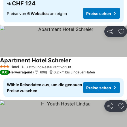
CHF 124
Ab
Preise von
6 Websites
anzeigen
Preise sehen
Teilen
Zu
Apartment Hotel Schreier
Preise sehen
Hotel
Bistro und Restaurant vor Ort
Preise sehen
3 Sterne
9.0
Hervorragend
696
0.2 km bis Lindauer Hafen
Wähle Reisedaten aus, um die genauen
Preise sehen
Preise zu sehen
Teilen
Zu