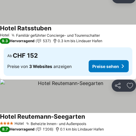
Teilen
Zu
Hotel Ratsstuben
Preise sehen
Hotel
Familiär geführter Concierge- und Tourenschalter
Preise sehen
9.3
Hervorragend
537
0.3 km bis Lindauer Hafen
CHF 152
Ab
Preise von
3 Websites
anzeigen
Preise sehen
Teilen
Zu
Hotel Reutemann-Seegarten
Preise sehen
Hotel
Beheizte Innen- und Außenpools
Preise sehen
4 Sterne
8.7
Hervorragend
1’206
0.1 km bis Lindauer Hafen