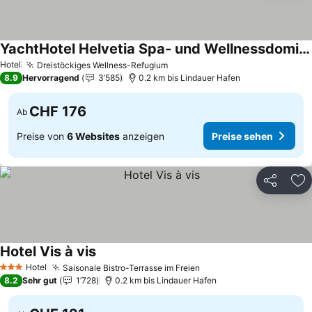
YachtHotel Helvetia Spa- und Wellnessdomizil
Preise sehen
Hotel
Dreistöckiges Wellness-Refugium
Preise sehen
8.9
Hervorragend
3’585
0.2 km bis Lindauer Hafen
CHF 176
Ab
Preise von
6 Websites
anzeigen
Preise sehen
Teilen
Zu
Hotel Vis à vis
Preise sehen
Hotel
Saisonale Bistro-Terrasse im Freien
Preise sehen
3 Sterne
8.2
Sehr gut
1’728
0.2 km bis Lindauer Hafen