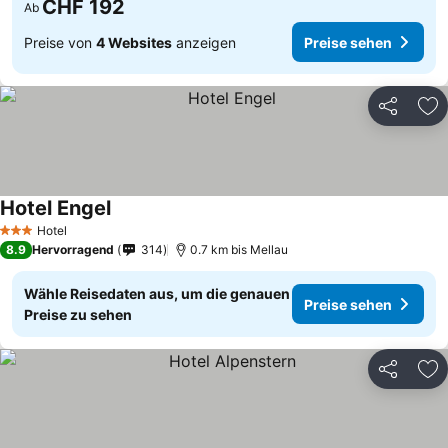
CHF 192
Ab
Preise von
4 Websites
anzeigen
Preise sehen
Teilen
Zu
Hotel Engel
Hotel
3 Sterne
8.9
Hervorragend
314
0.7 km bis Mellau
Wähle Reisedaten aus, um die genauen
Preise sehen
Preise zu sehen
Teilen
Zu