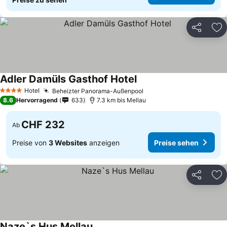
Teilen
Zu
Adler Damüls Gasthof Hotel
Hotel
Beheizter Panorama-Außenpool
4 Sterne
8.6
Hervorragend
633
7.3 km bis Mellau
CHF 232
Ab
Preise von
3 Websites
anzeigen
Preise sehen
Teilen
Zu
Naze`s Hus Mellau