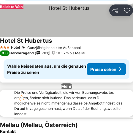
Beliebte Wahl
Teilen
Zu
Hotel St Hubertus
Hotel
Ganzjährig beheizter Außenpool
3 Sterne
9.3
Hervorragend
701
10.1 km bis Mellau
Wähle Reisedaten aus, um die genauen
Preise sehen
Preise zu sehen
Mehr
Die Preise und Verfügbarkeit, die wir von Buchungswebsites
erhalten, ändern sich laufend. Das bedeutet, dass Du
möglicherweise nicht immer genau dasselbe Angebot findest, das
Du auf trivago gesehen hast, wenn Du auf der Buchungswebsite
landest.
Mellau (Mellau, Österreich)
Kontakt