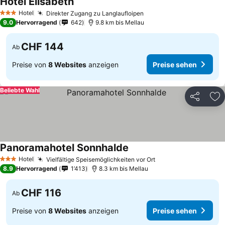
Hotel Elisabeth
Hotel
Direkter Zugang zu Langlaufloipen
3 Sterne
9.0
Hervorragend
642
9.8 km bis Mellau
CHF 144
Ab
Preise von
8 Websites
anzeigen
Preise sehen
Beliebte Wahl
Teilen
Zu
Panoramahotel Sonnhalde
Hotel
Vielfältige Speisemöglichkeiten vor Ort
3 Sterne
8.9
Hervorragend
1’413
8.3 km bis Mellau
CHF 116
Ab
Preise von
8 Websites
anzeigen
Preise sehen