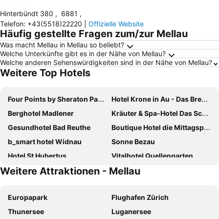
Hinterbündt 380
,
6881
,
Telefon
:
+43(5518)22220
|
Offizielle Website
Häufig gestellte Fragen zum/zur Mellau
Was macht Mellau in Mellau so beliebt?
Welche Unterkünfte gibt es in der Nähe von Mellau?
Welche anderen Sehenswürdigkeiten sind in der Nähe von Mellau?
Weitere Top Hotels
Four Points by Sheraton Panoramahaus Dornbirn
Hotel Krone in Au - Das Bregenzerwaldhotel
Berghotel Madlener
Kräuter & Spa-Hotel Das Schäfer
Gesundhotel Bad Reuthe
Boutique Hotel die Mittagspitze Superior
b_smart hotel Widnau
Sonne Bezau
Hotel St Hubertus
Vitalhotel Quellengarten
Weitere Attraktionen - Mellau
Hotel die Wälderin-Wellness, Sport & Natur
Sonne Mellau - Feel good Hotel
Vienna House by Wyndham Martinspark Dornbirn
Radisson Hotel Lustenau
Europapark
Flughafen Zürich
Hotel Post Bezau
Hirschen Wohlfühlhotel
Thunersee
Luganersee
Wellnesshotel Linde
Hotel Apartments Alpenrose