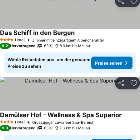
Teilen
Zu
Das Schiff in den Bergen
Hotel
Zimmer mit einzigartigem Alpencharakter
4 Sterne
9.2
Hervorragend
633
8.9 km bis Mellau
Wähle Reisedaten aus, um die genauen
Preise sehen
Preise zu sehen
Teilen
Zu
Damülser Hof - Wellness & Spa Superior
Hotel
Großzügiger Luwafeer Spa-Bereich
4 Sterne
9.3
Hervorragend
630
7.3 km bis Mellau