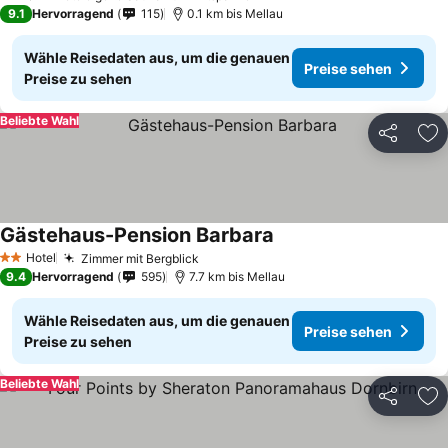
9.1
Hervorragend
115
0.1 km bis Mellau
Wähle Reisedaten aus, um die genauen
Preise sehen
Preise zu sehen
Beliebte Wahl
Teilen
Zu
Gästehaus-Pension Barbara
Hotel
Zimmer mit Bergblick
2 Sterne
9.4
Hervorragend
595
7.7 km bis Mellau
Wähle Reisedaten aus, um die genauen
Preise sehen
Preise zu sehen
Beliebte Wahl
Teilen
Zu