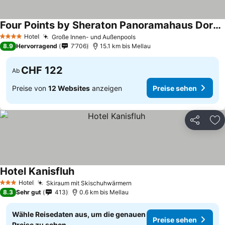
Four Points by Sheraton Panoramahaus Dornbirn
Hotel
Große Innen- und Außenpools
4 Sterne
8.9
Hervorragend
7’706
15.1 km bis Mellau
CHF 122
Ab
Preise von
12 Websites
anzeigen
Preise sehen
Teilen
Zu
Hotel Kanisfluh
Hotel
Skiraum mit Skischuhwärmern
3 Sterne
8.3
Sehr gut
413
0.6 km bis Mellau
Wähle Reisedaten aus, um die genauen
Preise sehen
Preise zu sehen