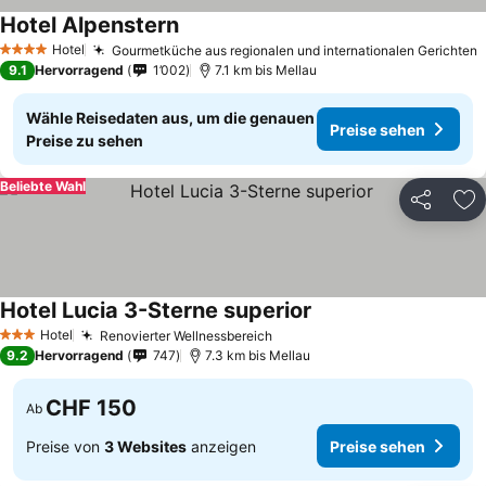
Hotel Alpenstern
Hotel
Gourmetküche aus regionalen und internationalen Gerichten
4 Sterne
9.1
Hervorragend
1’002
7.1 km bis Mellau
Wähle Reisedaten aus, um die genauen
Preise sehen
Preise zu sehen
Beliebte Wahl
Teilen
Zu
Hotel Lucia 3-Sterne superior
Hotel
Renovierter Wellnessbereich
3 Sterne
9.2
Hervorragend
747
7.3 km bis Mellau
CHF 150
Ab
Preise von
3 Websites
anzeigen
Preise sehen