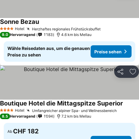
Sonne Bezau
Hotel
Herzhaftes regionales Frühstücksbuffet
4 Sterne
9.0
Hervorragend
1’183
4.6 km bis Mellau
Wähle Reisedaten aus, um die genauen
Preise sehen
Preise zu sehen
Teilen
Zu
Boutique Hotel die Mittagspitze Superior
Hotel
Umfangreicher alpiner Spa- und Wellnessbereich
4 Sterne
8.5
Hervorragend
1’094
7.2 km bis Mellau
CHF 182
Ab