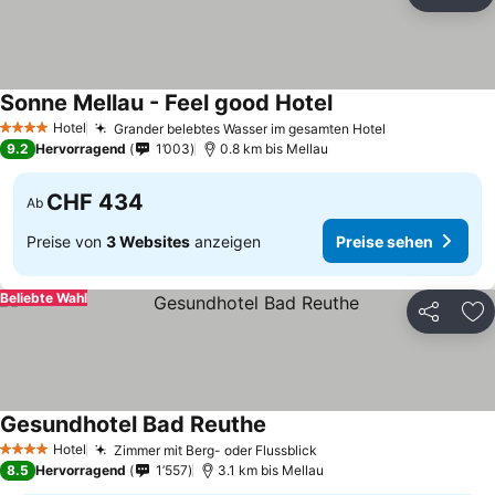
Teilen
Zu
Sonne Mellau - Feel good Hotel
Hotel
Grander belebtes Wasser im gesamten Hotel
4 Sterne
9.2
Hervorragend
1’003
0.8 km bis Mellau
CHF 434
Ab
Preise von
3 Websites
anzeigen
Preise sehen
Beliebte Wahl
Teilen
Zu
Gesundhotel Bad Reuthe
Hotel
Zimmer mit Berg- oder Flussblick
4 Sterne
8.5
Hervorragend
1’557
3.1 km bis Mellau