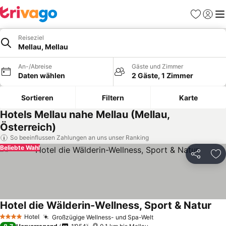
Favoriten
Einlog
Me
Reiseziel
Mellau, Mellau
An-/Abreise
Gäste und Zimmer
Daten wählen
2 Gäste, 1 Zimmer
Sortieren
Filtern
Karte
Hotels Mellau nahe Mellau (Mellau,
Österreich)
So beeinflussen Zahlungen an uns unser Ranking
Beliebte Wahl
Teilen
Zu
Hotel die Wälderin-Wellness, Sport & Natur
Hotel
Großzügige Wellness- und Spa-Welt
4 Sterne