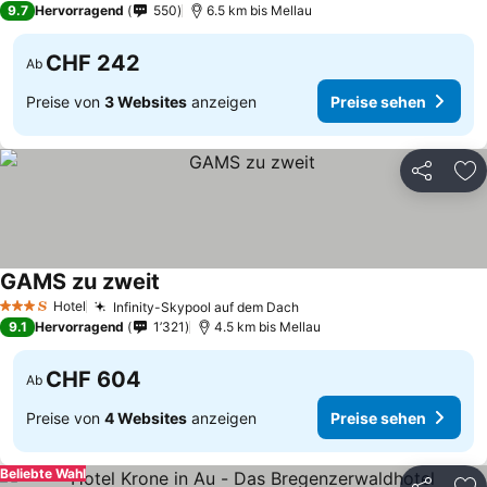
9.7
Hervorragend
550
6.5 km bis Mellau
CHF 242
Ab
Preise von
3 Websites
anzeigen
Preise sehen
Teilen
Zu
GAMS zu zweit
Hotel
Infinity-Skypool auf dem Dach
3 Sterne
9.1
Hervorragend
1’321
4.5 km bis Mellau
CHF 604
Ab
Preise von
4 Websites
anzeigen
Preise sehen
Beliebte Wahl