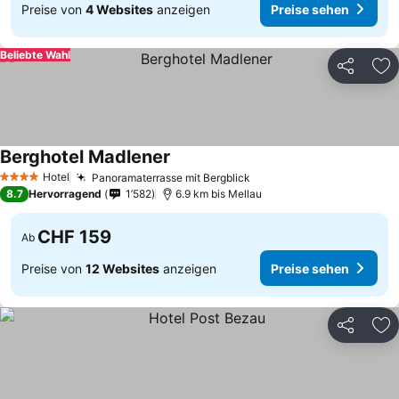
Preise von
4 Websites
anzeigen
Preise sehen
Beliebte Wahl
Teilen
Zu
Berghotel Madlener
Hotel
Panoramaterrasse mit Bergblick
4 Sterne
8.7
Hervorragend
1’582
6.9 km bis Mellau
CHF 159
Ab
Preise von
12 Websites
anzeigen
Preise sehen
Teilen
Zu