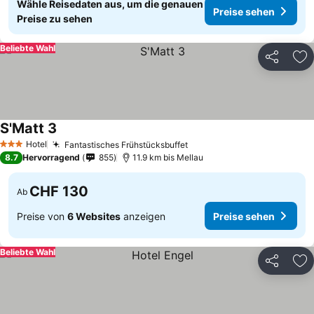
Wähle Reisedaten aus, um die genauen
Preise sehen
Preise zu sehen
Beliebte Wahl
Teilen
Zu
S'Matt 3
Hotel
Fantastisches Frühstücksbuffet
3 Sterne
8.7
Hervorragend
855
11.9 km bis Mellau
CHF 130
Ab
Preise von
6 Websites
anzeigen
Preise sehen
Beliebte Wahl
Teilen
Zu