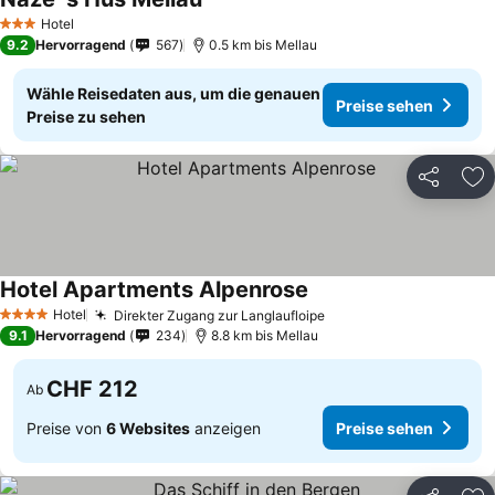
Hotel
3 Sterne
9.2
Hervorragend
567
0.5 km bis Mellau
Wähle Reisedaten aus, um die genauen
Preise sehen
Preise zu sehen
Teilen
Zu
Hotel Apartments Alpenrose
Hotel
Direkter Zugang zur Langlaufloipe
4 Sterne
9.1
Hervorragend
234
8.8 km bis Mellau
CHF 212
Ab
Preise von
6 Websites
anzeigen
Preise sehen