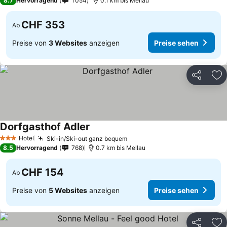
8.7
Hervorragend
1’054
0.1 km bis Mellau
CHF 353
Ab
Preise von
3 Websites
anzeigen
Preise sehen
Teilen
Zu
Dorfgasthof Adler
Hotel
Ski-in/Ski-out ganz bequem
3 Sterne
8.5
Hervorragend
768
0.7 km bis Mellau
CHF 154
Ab
Preise von
5 Websites
anzeigen
Preise sehen