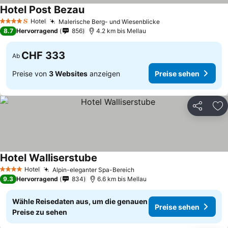
Hotel Post Bezau
Hotel
Malerische Berg- und Wiesenblicke
4 Sterne
8.7
Hervorragend
856
4.2 km bis Mellau
CHF 333
Ab
Preise von
3 Websites
anzeigen
Preise sehen
Teilen
Zu
Hotel Walliserstube
Hotel
Alpin-eleganter Spa-Bereich
4 Sterne
9.3
Hervorragend
834
6.6 km bis Mellau
Wähle Reisedaten aus, um die genauen
Preise sehen
Preise zu sehen