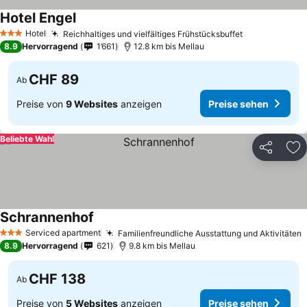
Hotel Engel
Hotel
Reichhaltiges und vielfältiges Frühstücksbuffet
3 Sterne
8.9
Hervorragend
1’661
12.8 km bis Mellau
CHF 89
Ab
Preise von
9 Websites
anzeigen
Preise sehen
Beliebte Wahl
Teilen
Zu
Schrannenhof
Serviced apartment
Familienfreundliche Ausstattung und Aktivitäten
3 Sterne
8.9
Hervorragend
621
9.8 km bis Mellau
CHF 138
Ab
Preise von
5 Websites
anzeigen
Preise sehen