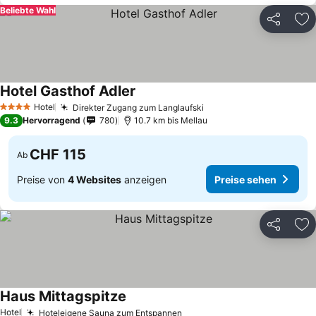
Beliebte Wahl
Teilen
Zu
Hotel Gasthof Adler
Hotel
Direkter Zugang zum Langlaufski
4 Sterne
9.3
Hervorragend
780
10.7 km bis Mellau
CHF 115
Ab
Preise von
4 Websites
anzeigen
Preise sehen
Teilen
Zu
Haus Mittagspitze
Hotel
Hoteleigene Sauna zum Entspannen