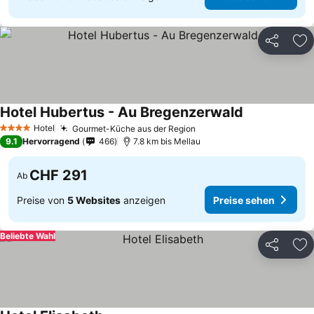
Teilen
Zu
Hotel Hubertus - Au Bregenzerwald
Hotel
Gourmet-Küche aus der Region
4 Sterne
9.1
Hervorragend
466
7.8 km bis Mellau
CHF 291
Ab
Preise von
5 Websites
anzeigen
Preise sehen
Beliebte Wahl
Teilen
Zu