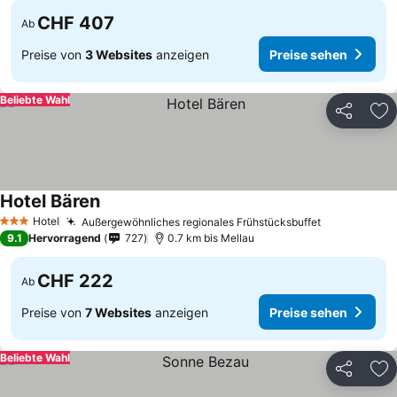
CHF 407
Ab
Preise von
3 Websites
anzeigen
Preise sehen
Beliebte Wahl
Teilen
Zu
Hotel Bären
Hotel
Außergewöhnliches regionales Frühstücksbuffet
3 Sterne
9.1
Hervorragend
727
0.7 km bis Mellau
CHF 222
Ab
Preise von
7 Websites
anzeigen
Preise sehen
Beliebte Wahl
Teilen
Zu