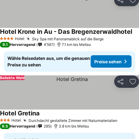
Teilen
Zu
Hotel Krone in Au - Das Bregenzerwaldhotel
Hotel
Sky Spa mit Panoramablick auf die Berge
4 Sterne
9.1
Hervorragend
4’567
7.1 km bis Mellau
Wähle Reisedaten aus, um die genauen
Preise sehen
Preise zu sehen
Beliebte Wahl
Teilen
Zu
Hotel Gretina
Hotel
Durchdacht gestaltete Zimmer mit Naturmaterialien
3 Sterne
9.5
Hervorragend
285
3.8 km bis Mellau