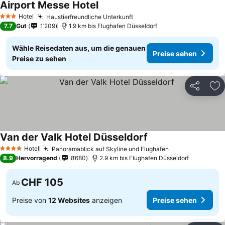
Airport Messe Hotel
Hotel
Haustierfreundliche Unterkunft
3 Sterne
7.7
Gut
1’209
1.9 km bis Flughafen Düsseldorf
Wähle Reisedaten aus, um die genauen
Preise sehen
Preise zu sehen
Teilen
Zu
Van der Valk Hotel Düsseldorf
Hotel
Panoramablick auf Skyline und Flughafen
4 Sterne
8.9
Hervorragend
8’680
2.9 km bis Flughafen Düsseldorf
CHF 105
Ab
Preise von
12 Websites
anzeigen
Preise sehen