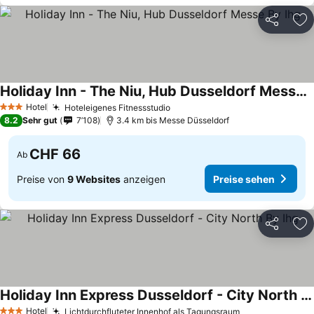
Teilen
Zu
Holiday Inn - The Niu, Hub Dusseldorf Messe By Ihg
Hotel
Hoteleigenes Fitnessstudio
3 Sterne
8.2
Sehr gut
7’108
3.4 km bis Messe Düsseldorf
CHF 66
Ab
Preise von
9 Websites
anzeigen
Preise sehen
Teilen
Zu
Holiday Inn Express Dusseldorf - City North By Ihg
Hotel
Lichtdurchfluteter Innenhof als Tagungsraum