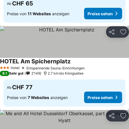
CHF 65
Ab
Preise von
11 Websites
anzeigen
Preise sehen
Teilen
Zu
HOTEL Am Spichernplatz
Hotel
Entspannende Sauna-Einrichtungen
3 Sterne
8.1
Sehr gut
2’149
2.7 km bis Königsallee
CHF 77
Ab
Preise von
7 Websites
anzeigen
Preise sehen
Teilen
Zu