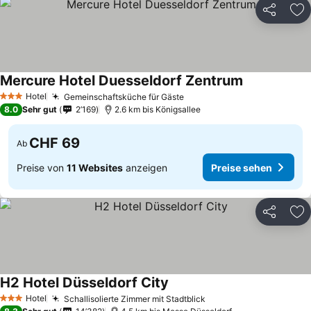
Teilen
Zu
Mercure Hotel Duesseldorf Zentrum
Hotel
Gemeinschaftsküche für Gäste
3 Sterne
8.0
Sehr gut
2’169
2.6 km bis Königsallee
CHF 69
Ab
Preise von
11 Websites
anzeigen
Preise sehen
Teilen
Zu
H2 Hotel Düsseldorf City
Hotel
Schallisolierte Zimmer mit Stadtblick
3 Sterne