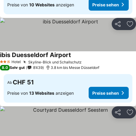
Preise von
10 Websites
anzeigen
Preise sehen
Teilen
Zu
ibis Duesseldorf Airport
Hotel
Skyline-Blick und Schallschutz
2 Sterne
8.0
Sehr gut
8’439
3.8 km bis Messe Düsseldorf
CHF 51
Ab
Preise von
13 Websites
anzeigen
Preise sehen
Teilen
Zu