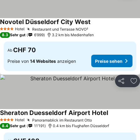
Novotel Düsseldorf City West
Hotel
Restaurant und Terrasse NOVO²
4 Sterne
8.3
Sehr gut
6’999
3.2 km bis Medienhafen
CHF 70
Ab
Preise von
14 Websites
anzeigen
Preise sehen
Teilen
Zu
Sheraton Duesseldorf Airport Hotel
Hotel
Panoramablick im Restaurant Otto
4 Sterne
8.4
Sehr gut
11’191
0.4 km bis Flughafen Düsseldorf