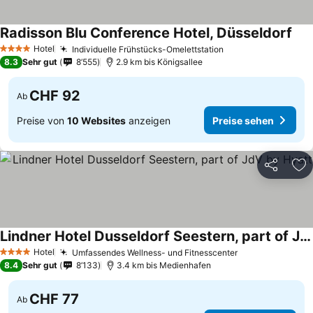
Radisson Blu Conference Hotel, Düsseldorf
Hotel
Individuelle Frühstücks-Omelettstation
4 Sterne
8.3
Sehr gut
8’555
2.9 km bis Königsallee
CHF 92
Ab
Preise von
10 Websites
anzeigen
Preise sehen
Teilen
Zu
Lindner Hotel Dusseldorf Seestern, part of JdV by Hyatt
Hotel
Umfassendes Wellness- und Fitnesscenter
4 Sterne
8.4
Sehr gut
8’133
3.4 km bis Medienhafen
CHF 77
Ab