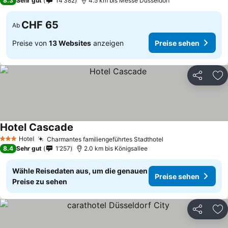
8.3
Sehr gut
14’382
4.5 km bis Messe Düsseldorf
CHF 65
Ab
Preise von
13 Websites
anzeigen
Preise sehen
Teilen
Zu
Hotel Cascade
Hotel
Charmantes familiengeführtes Stadthotel
3 Sterne
8.4
Sehr gut
1’257
2.0 km bis Königsallee
Wähle Reisedaten aus, um die genauen
Preise sehen
Preise zu sehen
Teilen
Zu