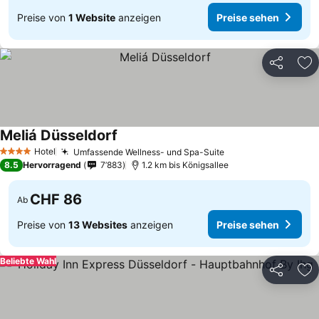
Preise von
1 Website
anzeigen
Preise sehen
Teilen
Zu
Meliá Düsseldorf
Hotel
Umfassende Wellness- und Spa-Suite
4 Sterne
8.5
Hervorragend
7’883
1.2 km bis Königsallee
CHF 86
Ab
Preise von
13 Websites
anzeigen
Preise sehen
Beliebte Wahl
Teilen
Zu