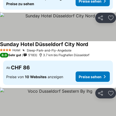
Preise sehen
Preise zu sehen
Teilen
Zu
Sunday Hotel Düsseldorf City Nord
Hotel
Sleep-Park-and-Fly-Angebote
4 Sterne
8.0
Sehr gut
5’183
3.7 km bis Flughafen Düsseldorf
CHF 86
Ab
Preise von
10 Websites
anzeigen
Preise sehen
Teilen
Zu