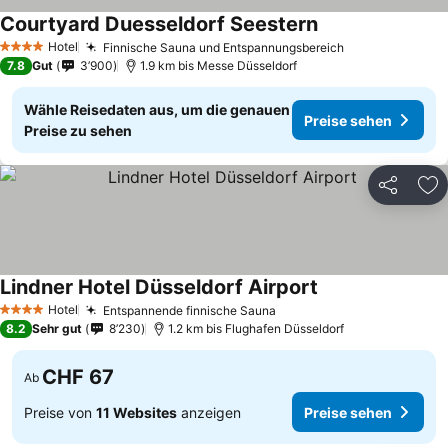
Courtyard Duesseldorf Seestern
Hotel
Finnische Sauna und Entspannungsbereich
4 Sterne
7.8
Gut
3’900
1.9 km bis Messe Düsseldorf
Wähle Reisedaten aus, um die genauen
Preise sehen
Preise zu sehen
Teilen
Zu
Lindner Hotel Düsseldorf Airport
Hotel
Entspannende finnische Sauna
4 Sterne
8.2
Sehr gut
8’230
1.2 km bis Flughafen Düsseldorf
CHF 67
Ab
Preise von
11 Websites
anzeigen
Preise sehen