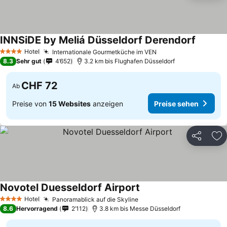
INNSiDE by Meliá Düsseldorf Derendorf
Hotel
Internationale Gourmetküche im VEN
4 Sterne
8.3
Sehr gut
4’652
3.2 km bis Flughafen Düsseldorf
CHF 72
Ab
Preise von
15 Websites
anzeigen
Preise sehen
Teilen
Zu
Novotel Duesseldorf Airport
Hotel
Panoramablick auf die Skyline
4 Sterne
8.6
Hervorragend
2’112
3.8 km bis Messe Düsseldorf