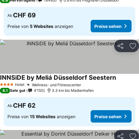
8.8
Hervorragend
19’493
0.6 km bis Flughafen Düsseldorf
CHF 69
Ab
Preise von
5 Websites
anzeigen
Preise sehen
Teilen
Zu
INNSiDE by Meliá Düsseldorf Seestern
Hotel
Wellness- und Fitnesscenter
4 Sterne
8.1
Sehr gut
4’150
3.3 km bis Medienhafen
CHF 62
Ab
Preise von
15 Websites
anzeigen
Preise sehen