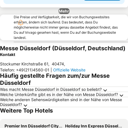
Mehr
Die Preise und Verfügbarkeit, die wir von Buchungswebsites
erhalten, ändern sich laufend. Das bedeutet, dass Du
möglicherweise nicht immer genau dasselbe Angebot findest, das
Du auf trivago gesehen hast, wenn Du auf der Buchungswebsite
landest.
Messe Düsseldorf (Düsseldorf, Deutschland)
Kontakt
Stockumer Kirchstraße 61
,
40474
,
Telefon
:
+49(211)4560-01
|
Offizielle Website
Häufig gestellte Fragen zum/zur Messe
Düsseldorf
Was macht Messe Düsseldorf in Düsseldorf so beliebt?
Welche Unterkünfte gibt es in der Nähe von Messe Düsseldorf?
Welche anderen Sehenswürdigkeiten sind in der Nähe von Messe
Düsseldorf?
Weitere Top Hotels
Premier Inn Düsseldorf City Friedrichstadt
Holiday Inn Express Düsseldorf - Hauptbahnhof By Ihg