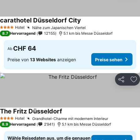
carathotel Düsseldorf City
Hotel
Nähe zum Japanischen Viertel
4 Sterne
8.7
Hervorragend
12’155
5.1 km bis Messe Düsseldorf
CHF 64
Ab
Preise von
13 Websites
anzeigen
Preise sehen
Teilen
Zu
The Fritz Düsseldorf
Hotel
Grandhotel-Charme mit modernem Interieur
4 Sterne
8.9
Hervorragend
2’941
5.1 km bis Messe Düsseldorf
Wähle Reisedaten aus, um die genauen