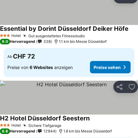
Teilen
Zu
Essential by Dorint Düsseldorf Deiker Höfe
Hotel
Gut ausgestattetes Fitnessstudio
3 Sterne
9.0
Hervorragend
338
1.1 km bis Messe Düsseldorf
CHF 72
Ab
Preise von
6 Websites
anzeigen
Preise sehen
Teilen
Zu
H2 Hotel Düsseldorf Seestern
Hotel
Sichere Tiefgarage
3 Sterne
8.8
Hervorragend
12’844
1.8 km bis Messe Düsseldorf