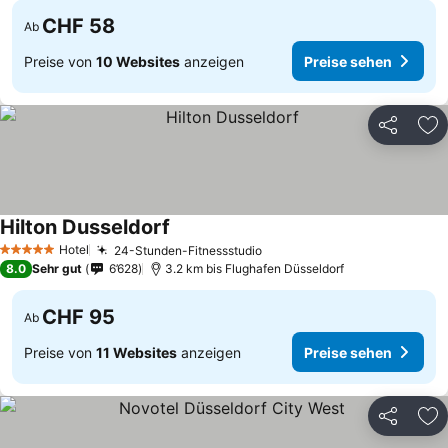
CHF 58
Ab
Preise von
10 Websites
anzeigen
Preise sehen
Teilen
Zu
Hilton Dusseldorf
Hotel
24-Stunden-Fitnessstudio
5 Sterne
8.0
Sehr gut
6’628
3.2 km bis Flughafen Düsseldorf
CHF 95
Ab
Preise von
11 Websites
anzeigen
Preise sehen
Teilen
Zu