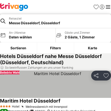
Favoriten
Einlog
Me
Reiseziel
Messe Düsseldorf, Düsseldorf
An-/Abreise
Gäste und Zimmer
Daten wählen
2 Gäste, 1 Zimmer
Sortieren
Filtern
Karte
Hotels Düsseldorf nahe Messe Düsseldorf
(Düsseldorf, Deutschland)
So beeinflussen Zahlungen an uns unser Ranking
Beliebte Wahl
Teilen
Zu
Maritim Hotel Düsseldorf
Hotel
Wellnessbereich mit Innenpool
4 Sterne