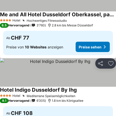
Me and All Hotel Dusseldorf Oberkassel, part of JdV by Hyatt
Hotel
Hochwertiges Fitnessstudio
4 Sterne
8.5
Hervorragend
3’760
2.8 km bis Messe Düsseldorf
CHF 77
Ab
Preise von
10 Websites
anzeigen
Preise sehen
Teilen
Zu
Hotel Indigo Dusseldorf By Ihg
Hotel
Mediterrane Speisemöglichkeiten
4 Sterne
9.1
Hervorragend
6’305
1.8 km bis Königsallee
CHF 108
Ab