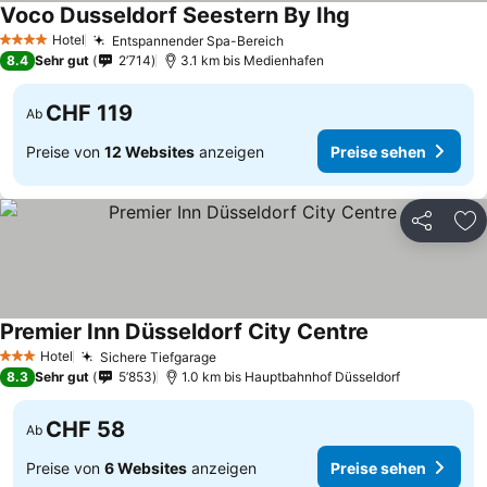
Voco Dusseldorf Seestern By Ihg
Hotel
Entspannender Spa-Bereich
4 Sterne
8.4
Sehr gut
2’714
3.1 km bis Medienhafen
CHF 119
Ab
Preise von
12 Websites
anzeigen
Preise sehen
Teilen
Zu
Premier Inn Düsseldorf City Centre
Hotel
Sichere Tiefgarage
3 Sterne
8.3
Sehr gut
5’853
1.0 km bis Hauptbahnhof Düsseldorf
CHF 58
Ab
Preise von
6 Websites
anzeigen
Preise sehen