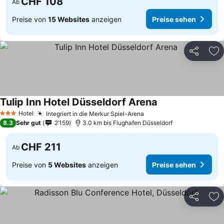
CHF 108
Ab
Preise von
15 Websites
anzeigen
Preise sehen
Teilen
Zu
Tulip Inn Hotel Düsseldorf Arena
Hotel
Integriert in die Merkur Spiel-Arena
3 Sterne
8.3
Sehr gut
2’159
3.0 km bis Flughafen Düsseldorf
CHF 211
Ab
Preise von
5 Websites
anzeigen
Preise sehen
Teilen
Zu