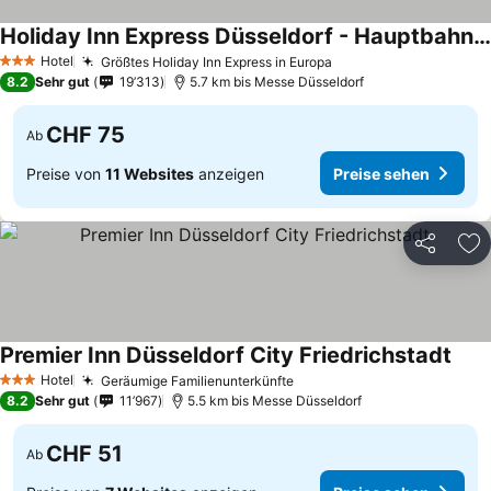
Holiday Inn Express Düsseldorf - Hauptbahnhof By Ihg
Hotel
Größtes Holiday Inn Express in Europa
3 Sterne
8.2
Sehr gut
19’313
5.7 km bis Messe Düsseldorf
CHF 75
Ab
Preise von
11 Websites
anzeigen
Preise sehen
Teilen
Zu
Premier Inn Düsseldorf City Friedrichstadt
Hotel
Geräumige Familienunterkünfte
3 Sterne
8.2
Sehr gut
11’967
5.5 km bis Messe Düsseldorf
CHF 51
Ab