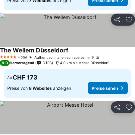
Preise von
7 Websites
anzeigen
Preise sehen
Teilen
Zu
The Wellem Düsseldorf
Hotel
Authentisch italienisch speisen im Pitti
5 Sterne
9.0
Hervorragend
3’193
4.0 km bis Messe Düsseldorf
CHF 173
Ab
Preise von
8 Websites
anzeigen
Preise sehen
Teilen
Zu