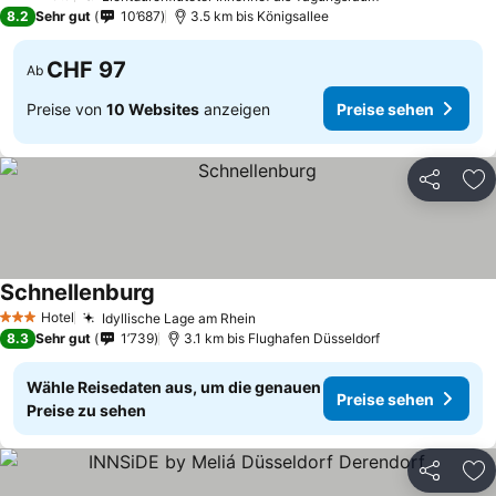
3 Sterne
8.2
Sehr gut
10’687
3.5 km bis Königsallee
CHF 97
Ab
Preise von
10 Websites
anzeigen
Preise sehen
Teilen
Zu
Schnellenburg
Hotel
Idyllische Lage am Rhein
3 Sterne
8.3
Sehr gut
1’739
3.1 km bis Flughafen Düsseldorf
Wähle Reisedaten aus, um die genauen
Preise sehen
Preise zu sehen
Teilen
Zu