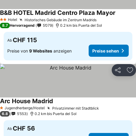
B&B HOTEL Madrid Centro Plaza Mayor
Preise s
Hotel
Historisches Gebäude im Zentrum Madrids
Preise sehen
2 Sterne
8.7
Hervorragend
5’079
0.2 km bis Puerta del Sol
CHF 115
Ab
Preise von
9 Websites
anzeigen
Preise sehen
Teilen
Zu
Arc House Madrid
Preise sehen
Jugendherberge/Hostel
Privatzimmer mit Stadtblick
Preise sehen
1 Sterne
6.8
5’553
0.2 km bis Puerta del Sol
CHF 56
Ab