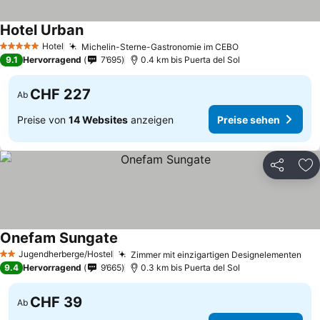
Hotel Urban
Preise sehen
Hotel
Michelin-Sterne-Gastronomie im CEBO
Preise sehen
5 Sterne
9.1
Hervorragend
7’695
0.4 km bis Puerta del Sol
CHF 227
Ab
Preise von
14 Websites
anzeigen
Preise sehen
Teilen
Zu
Onefam Sungate
Preise sehen
Jugendherberge/Hostel
Zimmer mit einzigartigen Designelementen
Pre
2 Sterne
9.4
Hervorragend
9’665
0.3 km bis Puerta del Sol
CHF 39
Ab