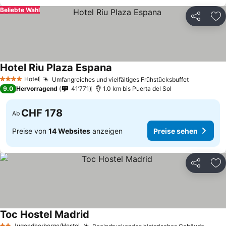
Beliebte Wahl
Teilen
Zu
Hotel Riu Plaza Espana
Preise sehen
Hotel
Umfangreiches und vielfältiges Frühstücksbuffet
Preise se
4 Sterne
9.0
Hervorragend
41’771
1.0 km bis Puerta del Sol
CHF 178
Ab
Preise von
14 Websites
anzeigen
Preise sehen
Teilen
Zu
Toc Hostel Madrid
Preise sehen
Jugendherberge/Hostel