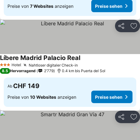
Preise von
7 Websites
anzeigen
Preise sehen
Teilen
Zu
Líbere Madrid Palacio Real
Preise sehen
Hotel
Nahtloser digitaler Check-in
Preise sehen
3 Sterne
8.5
Hervorragend
2’779
0.4 km bis Puerta del Sol
CHF 149
Ab
Preise von
10 Websites
anzeigen
Preise sehen
Teilen
Zu