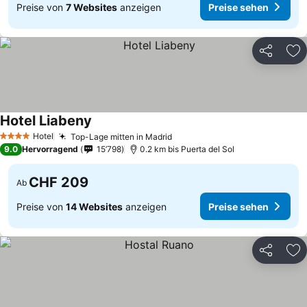
Preise von
7 Websites
anzeigen
Preise sehen
Teilen
Zu
Hotel Liabeny
Preise sehen
Hotel
Top-Lage mitten in Madrid
Preise sehen
4 Sterne
9.0
Hervorragend
15’798
0.2 km bis Puerta del Sol
CHF 209
Ab
Preise von
14 Websites
anzeigen
Preise sehen
Teilen
Zu