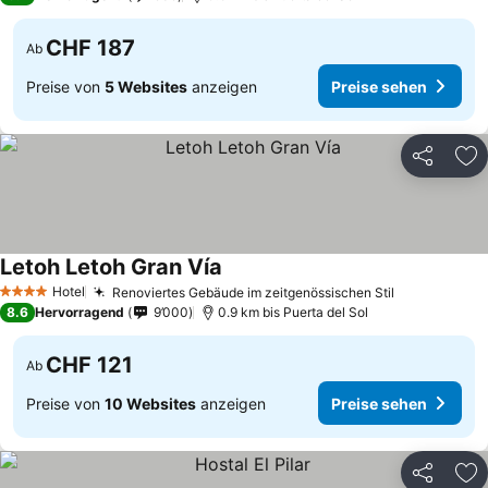
CHF 187
Ab
Preise von
5 Websites
anzeigen
Preise sehen
Teilen
Zu
Letoh Letoh Gran Vía
Preise sehen
Hotel
Renoviertes Gebäude im zeitgenössischen Stil
Preise seh
4 Sterne
8.6
Hervorragend
9’000
0.9 km bis Puerta del Sol
CHF 121
Ab
Preise von
10 Websites
anzeigen
Preise sehen
Teilen
Zu