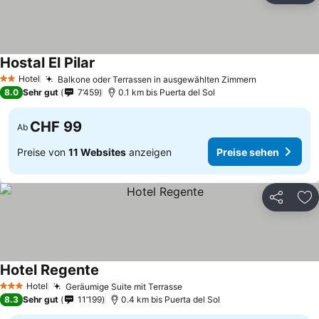
Hostal El Pilar
Preise sehen
Hotel
Balkone oder Terrassen in ausgewählten Zimmern
Preise sehe
2 Sterne
8.0
Sehr gut
7’459
0.1 km bis Puerta del Sol
CHF 99
Ab
Preise von
11 Websites
anzeigen
Preise sehen
Teilen
Zu
Hotel Regente
Preise sehen
Hotel
Geräumige Suite mit Terrasse
Preise sehen
3 Sterne
8.3
Sehr gut
11’199
0.4 km bis Puerta del Sol