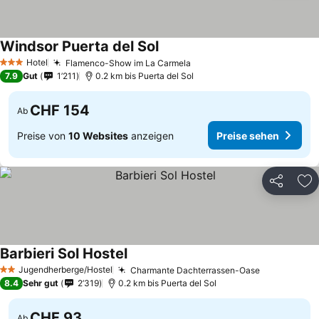
Windsor Puerta del Sol
Preise sehen
Hotel
Flamenco-Show im La Carmela
Preise sehen
3 Sterne
7.9
Gut
1’211
0.2 km bis Puerta del Sol
CHF 154
Ab
Preise von
10 Websites
anzeigen
Preise sehen
Teilen
Zu
Barbieri Sol Hostel
Preise sehen
Jugendherberge/Hostel
Charmante Dachterrassen-Oase
Preise seh
2 Sterne
8.4
Sehr gut
2’319
0.2 km bis Puerta del Sol
CHF 93
Ab