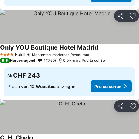
Teilen
Zu
Only YOU Boutique Hotel Madrid
Preise sehen
Hotel
Markantes, modernes Restaurant
Preise sehen
4 Sterne
9.5
Hervorragend
11’769
0.9 km bis Puerta del Sol
CHF 243
Ab
Preise von
12 Websites
anzeigen
Preise sehen
Teilen
Zu
C. H. Chelo