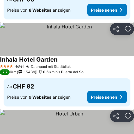
Preise von
8 Websites
anzeigen
Preise sehen
Teilen
Zu
Inhala Hotel Garden
Preise sehen
Hotel
Dachpool mit Stadtblick
Preise sehen
4 Sterne
7.7
Gut
15’439
0.6 km bis Puerta del Sol
CHF 92
Ab
Preise von
9 Websites
anzeigen
Preise sehen
Teilen
Zu