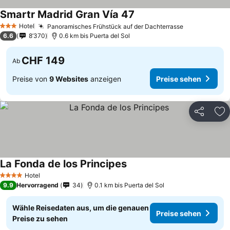
Smartr Madrid Gran Vía 47
Preise sehen
Hotel
Panoramisches Frühstück auf der Dachterrasse
Preise sehe
3 Sterne
6.6
8’370
0.6 km bis Puerta del Sol
CHF 149
Ab
Preise von
9 Websites
anzeigen
Preise sehen
Teilen
Zu
La Fonda de los Principes
Preise sehen
Hotel
4 Sterne
9.9
Hervorragend
34
0.1 km bis Puerta del Sol
Wähle Reisedaten aus, um die genauen
Preise sehen
Preise zu sehen