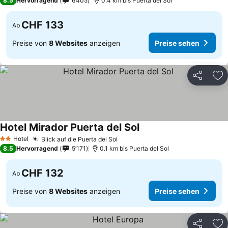
8.5
Hervorragend
6’405
0.4 km bis Puerta del Sol
CHF 133
Ab
Preise von
8 Websites
anzeigen
Preise sehen
Teilen
Zu
Hotel Mirador Puerta del Sol
Preise sehen
Hotel
Blick auf die Puerta del Sol
Preise sehen
2 Sterne
8.5
Hervorragend
5’171
0.1 km bis Puerta del Sol
CHF 132
Ab
Preise von
8 Websites
anzeigen
Preise sehen