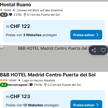
Hostal Ruano
Preise sehen
Hotel
Zimmer mit Blick auf den Innenhof
Preise sehen
1 Sterne
6.7
2’218
0.1 km bis Puerta del Sol
CHF 122
Ab
Preise von
3 Websites
anzeigen
Preise sehen
Teilen
Zu
B&B HOTEL Madrid Centro Puerta del Sol
Preise
Hotel
Lage im Herzen Madrids
Preise sehen
3 Sterne
9.2
Hervorragend
7’419
0.2 km bis Puerta del Sol
CHF 123
Ab
Preise von
12 Websites
anzeigen
Preise sehen