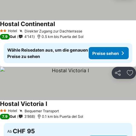
Hostal Continental
Preise sehen
Hotel
Direkter Zugang zur Dachterrasse
Preise sehen
2 Sterne
7.9
Gut
4’141
0.5 km bis Puerta del Sol
Wähle Reisedaten aus, um die genauen
Preise sehen
Preise zu sehen
Teilen
Zu
Hostal Victoria I
Preise sehen
Hotel
Bequemer Transport
Preise sehen
2 Sterne
7.9
Gut
3’868
0.1 km bis Puerta del Sol
CHF 95
Ab