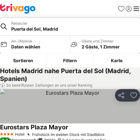
Favoriten
Einlog
Me
Reiseziel
Puerta del Sol, Madrid
An-/Abreise
Gäste und Zimmer
Daten wählen
2 Gäste, 1 Zimmer
Sortieren
Filtern
Karte
Hotels Madrid nahe Puerta del Sol (Madrid,
Spanien)
So beeinflussen Zahlungen an uns unser Ranking
Teilen
Zu
Eurostars Plaza Mayor
Preise sehen
Hotel
Frühstück im siebten Stock mit Stadtblick
Preise sehen
4 Sterne