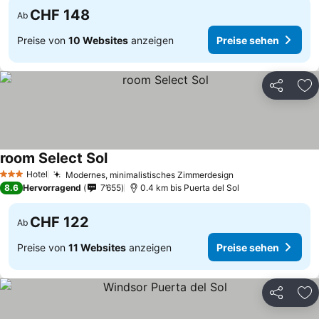
CHF 148
Ab
Preise von
10 Websites
anzeigen
Preise sehen
Teilen
Zu
room Select Sol
Preise sehen
Hotel
Modernes, minimalistisches Zimmerdesign
Preise sehen
3 Sterne
8.6
Hervorragend
7’655
0.4 km bis Puerta del Sol
CHF 122
Ab
Preise von
11 Websites
anzeigen
Preise sehen
Teilen
Zu