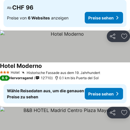
CHF 96
Ab
Preise von
6 Websites
anzeigen
Preise sehen
Teilen
Zu
Hotel Moderno
Preise sehen
Hotel
Historische Fassade aus dem 19. Jahrhundert
Preise sehen
3 Sterne
8.9
Hervorragend
12’710
0.1 km bis Puerta del Sol
Wähle Reisedaten aus, um die genauen
Preise sehen
Preise zu sehen
Teilen
Zu