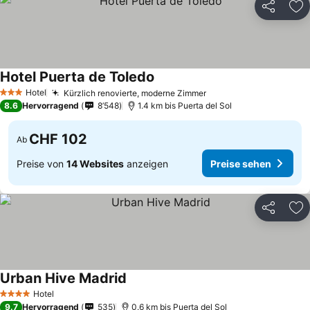
Teilen
Zu
Hotel Puerta de Toledo
Preise sehen
Hotel
Kürzlich renovierte, moderne Zimmer
Preise sehen
3 Sterne
8.6
Hervorragend
8’548
1.4 km bis Puerta del Sol
CHF 102
Ab
Preise von
14 Websites
anzeigen
Preise sehen
Teilen
Zu
Urban Hive Madrid
Preise sehen
Hotel
4 Sterne
9.7
Hervorragend
535
0.6 km bis Puerta del Sol