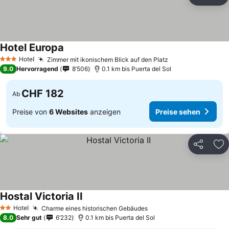
Teilen
Zu
Hotel Europa
Preise sehen
Hotel
Zimmer mit ikonischem Blick auf den Platz
Preise sehen
3 Sterne
9.0
Hervorragend
8’506
0.1 km bis Puerta del Sol
CHF 182
Ab
Preise von
6 Websites
anzeigen
Preise sehen
Teilen
Zu
Hostal Victoria II
Preise sehen
Hotel
Charme eines historischen Gebäudes
Preise sehen
2 Sterne
8.0
Sehr gut
6’232
0.1 km bis Puerta del Sol