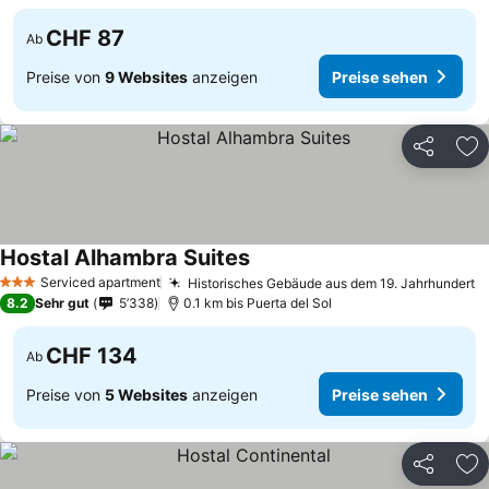
CHF 87
Ab
Preise von
9 Websites
anzeigen
Preise sehen
Teilen
Zu
Hostal Alhambra Suites
Preise sehen
Serviced apartment
Historisches Gebäude aus dem 19. Jahrhundert
P
3 Sterne
8.2
Sehr gut
5’338
0.1 km bis Puerta del Sol
CHF 134
Ab
Preise von
5 Websites
anzeigen
Preise sehen
Teilen
Zu