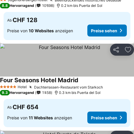
Beeindruckendes historisches Gebäude
Preis
2 Sterne
8.8
Hervorragend
10’698
0.2 km bis Puerta del Sol
CHF 128
Ab
Preise von
10 Websites
anzeigen
Preise sehen
Teilen
Zu
Four Seasons Hotel Madrid
Preise sehen
Hotel
Dachterrassen-Restaurant vom Starkoch
Preise sehen
5 Sterne
9.3
Hervorragend
1’458
0.3 km bis Puerta del Sol
CHF 654
Ab
Preise von
11 Websites
anzeigen
Preise sehen