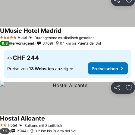
Teilen
Zu
UMusic Hotel Madrid
Preise sehen
Hotel
Durchgehend musikalisch gestaltet
Preise sehen
5 Sterne
9.3
Hervorragend
6’709
0.1 km bis Puerta del Sol
CHF 244
Ab
Preise von
13 Websites
anzeigen
Preise sehen
Teilen
Zu
Hostal Alicante
Preise sehen
Hotel
Balkone mit Stadtblick
Preise sehen
2 Sterne
7.2
2’944
0.2 km bis Puerta del Sol