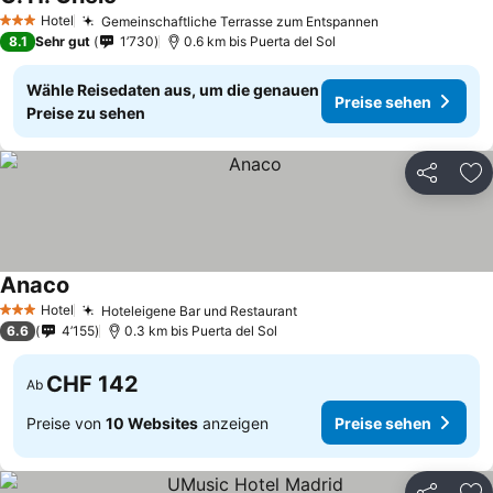
Preise sehen
Hotel
Gemeinschaftliche Terrasse zum Entspannen
Preise sehen
3 Sterne
8.1
Sehr gut
1’730
0.6 km bis Puerta del Sol
Wähle Reisedaten aus, um die genauen
Preise sehen
Preise zu sehen
Teilen
Zu
Anaco
Preise sehen
Hotel
Hoteleigene Bar und Restaurant
Preise sehen
3 Sterne
6.6
4’155
0.3 km bis Puerta del Sol
CHF 142
Ab
Preise von
10 Websites
anzeigen
Preise sehen