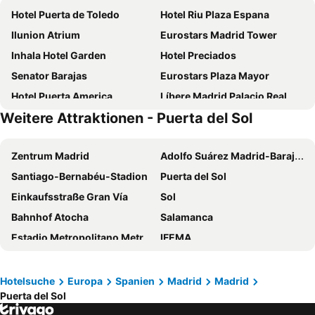
Hotel Puerta de Toledo
Hotel Riu Plaza Espana
Ilunion Atrium
Eurostars Madrid Tower
Inhala Hotel Garden
Hotel Preciados
Senator Barajas
Eurostars Plaza Mayor
Hotel Puerta America
Líbere Madrid Palacio Real
Weitere Attraktionen - Puerta del Sol
Eurostars Madrid Gran Vía
Hotel Moderno
Emperador
NYX Hotel Madrid by Leonardo Hotels
Zentrum Madrid
Adolfo Suárez Madrid-Barajas Flughafen
Ibis Styles Madrid City Las Ventas
Pestana CR7 Gran Vía Madrid
Santiago-Bernabéu-Stadion
Puerta del Sol
Hotel Europa
Intercontinental Hotels Madrid By Ihg
Einkaufsstraße Gran Vía
Sol
Ilunion Suites Madrid
Novotel Madrid City Las Ventas
Bahnhof Atocha
Salamanca
H10 Tribeca
Hotel Liabeny
Estadio Metropolitano Metro Station
IFEMA
Optimi Rooms Madrid
BLESS Madrid
Plaza de España (Madrid)
Chueca
The Madrid EDITION
Hard Rock Hotel Madrid
Malasana
Atocha
UMusic Hotel Madrid
Melia Avenida de America
Hotelsuche
Europa
Spanien
Madrid
Madrid
Puerta del Sol
Aeropuerto T4 Metro Station
Plaza Mayor
Hotel Ópera
Hotel Eurostars Casa de la Lírica