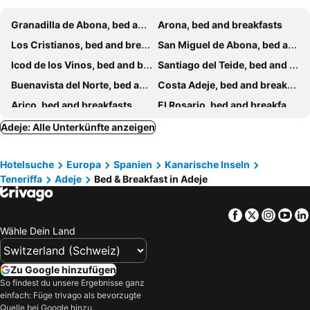
Granadilla de Abona, bed and breakfasts
Arona, bed and breakfasts
Los Cristianos, bed and breakfasts
San Miguel de Abona, bed and breakfasts
Icod de los Vinos, bed and breakfasts
Santiago del Teide, bed and breakfasts
Buenavista del Norte, bed and breakfasts
Costa Adeje, bed and breakfasts
Arico, bed and breakfasts
El Rosario, bed and breakfasts
Candelaria, bed and breakfasts
Garachico, bed and breakfasts
Adeje: Alle Unterkünfte anzeigen
Guía de Isora, bed and breakfasts
La Orotava, bed and breakfasts
Hotelsuche
Europa
Spanien
Kanarische Inseln
Fasnia, bed and breakfasts
Teneriffa
Adeje
Bed & Breakfast in Adeje
Facebook
Twitter
Insta
Yo
Wähle Dein Land
Zu Google hinzufügen
So findest du unsere Ergebnisse ganz
einfach: Füge trivago als bevorzugte
Quelle bei Google hinzu.