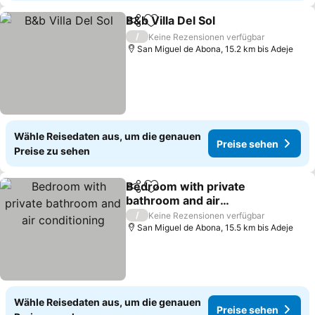
B&b Villa Del Sol
Teilen
Zu Favoriten hinzufügen
/
Keine Rezensionen verfügbar
San Miguel de Abona, 15.2 km bis Adeje
Wähle Reisedaten aus, um die genauen
Preise sehen
Preise zu sehen
Bedroom with private
Teilen
Zu Favoriten hinzufügen
bathroom and air
conditioning
/
Keine Rezensionen verfügbar
San Miguel de Abona, 15.5 km bis Adeje
Wähle Reisedaten aus, um die genauen
Preise sehen