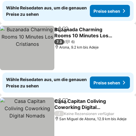
Wähle Reisedaten aus, um die genauen
Preise sehen
Preise zu sehen
Buzanada Charming
Teilen
Zu Favoriten hinzufügen
Rooms 10 Minutes Los
Cristianos
7.3
6
Arona, 9.2 km bis Adeje
Wähle Reisedaten aus, um die genauen
Preise sehen
Preise zu sehen
Casa Capitan Coliving
Teilen
Zu Favoriten hinzufügen
Coworking Digital
Nomads
/
Keine Rezensionen verfügbar
San Miguel de Abona, 12.9 km bis Adeje