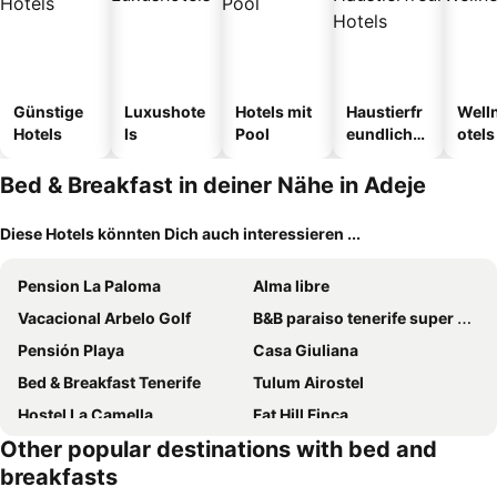
Günstige
Luxushote
Hotels mit
Haustierfr
Well
Hotels
ls
Pool
eundliche
otels
Hotels
Bed & Breakfast in deiner Nähe in Adeje
Diese Hotels könnten Dich auch interessieren ...
Pension La Paloma
Alma libre
Vacacional Arbelo Golf
B&B paraiso tenerife super suite
Pensión Playa
Casa Giuliana
Bed & Breakfast Tenerife
Tulum Airostel
Hostel La Camella
Fat Hill Finca
Other popular destinations with bed and
Casa Regina Tenerife
breakfasts