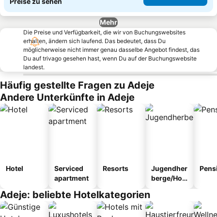
Preise zu sehen
Mehr
Die Preise und Verfügbarkeit, die wir von Buchungswebsites
erhalten, ändern sich laufend. Das bedeutet, dass Du
möglicherweise nicht immer genau dasselbe Angebot findest, das
Du auf trivago gesehen hast, wenn Du auf der Buchungswebsite
landest.
Häufig gestellte Fragen zu Adeje
Andere Unterkünfte in Adeje
Hotel
Serviced
Resorts
Jugendher
Pens
apartment
berge/Hos
tel
Adeje: beliebte Hotelkategorien