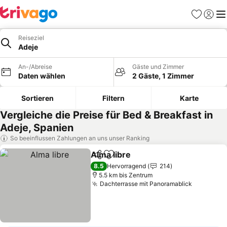
Favoriten
Einlog
Me
Reiseziel
Adeje
An-/Abreise
Gäste und Zimmer
Daten wählen
2 Gäste, 1 Zimmer
Sortieren
Filtern
Karte
Vergleiche die Preise für Bed & Breakfast in
Adeje, Spanien
So beeinflussen Zahlungen an uns unser Ranking
Alma libre
Teilen
Zu Favoriten hinzufügen
8.5
Hervorragend
214
5.5 km bis Zentrum
Dachterrasse mit Panoramablick