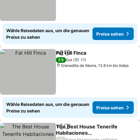
Wähle Reisedaten aus, um die genauen
Preise sehen
Preise zu sehen
Fat Hill Finca
Teilen
Zu Favoriten hinzufügen
7.5
Gut
17
Granadilla de Abona, 13.8 km bis Adeje
Wähle Reisedaten aus, um die genauen
Preise sehen
Preise zu sehen
The Best House Tenerife
Teilen
Zu Favoriten hinzufügen
Habitaciones
Compartidas
/
Keine Rezensionen verfügbar