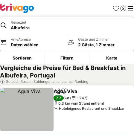
Favoriten
Einlog
Me
Reiseziel
Albufeira
An-/Abreise
Gäste und Zimmer
Daten wählen
2 Gäste, 1 Zimmer
Sortieren
Filtern
Karte
Vergleiche die Preise für Bed & Breakfast in
Albufeira, Portugal
So beeinflussen Zahlungen an uns unser Ranking
Agua Viva
Teilen
Zu Favoriten hinzufügen
7.7
Gut
1’247
0.3 km vom Strand entfernt
Hoteleigenes Restaurant und Snackbar