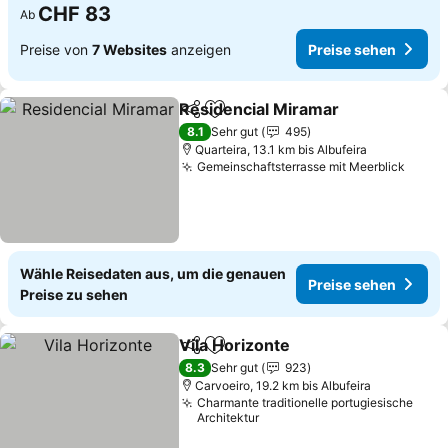
CHF 83
Ab
Preise von
7 Websites
anzeigen
Preise sehen
Residencial Miramar
Teilen
Zu Favoriten hinzufügen
8.1
Sehr gut
495
Quarteira, 13.1 km bis Albufeira
Gemeinschaftsterrasse mit Meerblick
Wähle Reisedaten aus, um die genauen
Preise sehen
Preise zu sehen
Vila Horizonte
Teilen
Zu Favoriten hinzufügen
8.3
Sehr gut
923
Carvoeiro, 19.2 km bis Albufeira
Charmante traditionelle portugiesische
Architektur