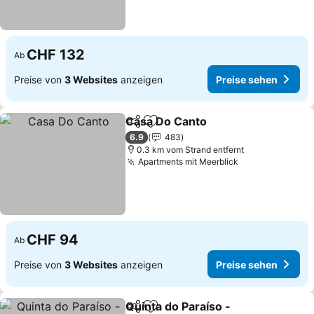
CHF 132
Ab
Preise von
3 Websites
anzeigen
Preise sehen
Casa Do Canto
Teilen
Zu Favoriten hinzufügen
6.9
483
0.3 km vom Strand entfernt
Apartments mit Meerblick
CHF 94
Ab
Preise von
3 Websites
anzeigen
Preise sehen
Quinta do Paraíso -
Teilen
Zu Favoriten hinzufügen