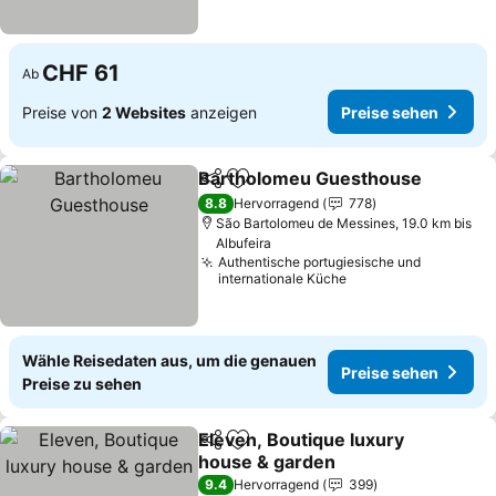
CHF 61
Ab
Preise von
2 Websites
anzeigen
Preise sehen
Bartholomeu Guesthouse
Teilen
Zu Favoriten hinzufügen
8.8
Hervorragend
778
São Bartolomeu de Messines, 19.0 km bis
Albufeira
Authentische portugiesische und
internationale Küche
Wähle Reisedaten aus, um die genauen
Preise sehen
Preise zu sehen
Eleven, Boutique luxury
Teilen
Zu Favoriten hinzufügen
house & garden
9.4
Hervorragend
399