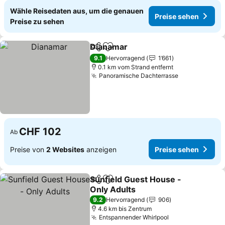
Wähle Reisedaten aus, um die genauen
Preise sehen
Preise zu sehen
Dianamar
Teilen
Zu Favoriten hinzufügen
9.1
Hervorragend
1’661
0.1 km vom Strand entfernt
Panoramische Dachterrasse
CHF 102
Ab
Preise von
2 Websites
anzeigen
Preise sehen
Sunfield Guest House -
Teilen
Zu Favoriten hinzufügen
Only Adults
9.2
Hervorragend
906
4.6 km bis Zentrum
Entspannender Whirlpool