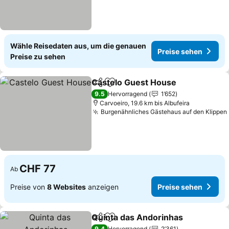
Wähle Reisedaten aus, um die genauen
Preise sehen
Preise zu sehen
Castelo Guest House
Teilen
Zu Favoriten hinzufügen
9.5
Hervorragend
1’652
Carvoeiro, 19.6 km bis Albufeira
Burgenähnliches Gästehaus auf den Klippen
CHF 77
Ab
Preise von
8 Websites
anzeigen
Preise sehen
Quinta das Andorinhas
Teilen
Zu Favoriten hinzufügen
9.4
Hervorragend
2’361