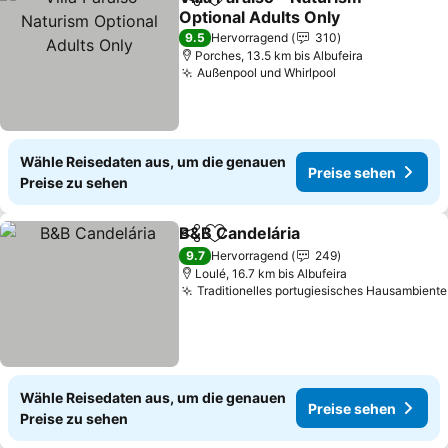
Teilen
Zu Favoriten hinzufügen
Optional Adults Only
9.5
Hervorragend
310
Porches, 13.5 km bis Albufeira
Außenpool und Whirlpool
Wähle Reisedaten aus, um die genauen
Preise sehen
Preise zu sehen
B&B Candelária
Teilen
Zu Favoriten hinzufügen
9.7
Hervorragend
249
Loulé, 16.7 km bis Albufeira
Traditionelles portugiesisches Hausambiente
Wähle Reisedaten aus, um die genauen
Preise sehen
Preise zu sehen