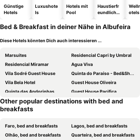
Günstige
Luxushote
Hotels mit
Haustierfr
Well
Hotels
ls
Pool
eundliche
otels
Hotels
Bed & Breakfast in deiner Nähe in Albufeira
Diese Hotels könnten Dich auch interessieren ...
Marsuites
Residencial Capri by Umbral
Residencial Miramar
Agua Viva
Vila Sodré Guest House
Quinta do Paraíso - Bed&Shower
Vila Bela Hotel
Guest House Oliveira
Quinta das Andorinhas
Guest House Pacifica
Other popular destinations with bed and
Romeu
Sunfield Guest House - Only Adults
breakfasts
Dianamar
Villa Paraiso - Naturism Optional Adults Only
Bartholomeu Guesthouse
Casa Do Canto
Faro, bed and breakfasts
Lagos, bed and breakfasts
Cabana Del Sol
Vila Horizonte
Olhão, bed and breakfasts
Quarteira, bed and breakfasts
Coral Boutique Suites
Monte das Cortelhas