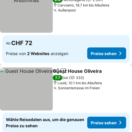
Carvoeiro, 18.7 km bis Albufeira
Außenpool
CHF 72
Ab
Preise von
2 Websites
anzeigen
Preise sehen
Guest House Oliveira
Teilen
Zu Favoriten hinzufügen
7.7
Gut
332
Loulé, 10.1 km bis Albufeira
Sonnenterrasse im Freien
Wähle Reisedaten aus, um die genauen
Preise sehen
Preise zu sehen