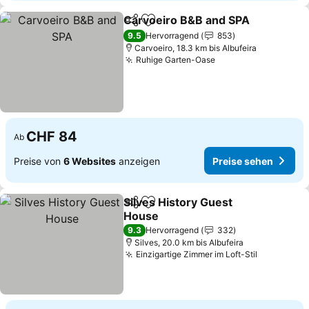
Carvoeiro B&B and SPA
Teilen
Zu Favoriten hinzufügen
9.5
Hervorragend
853
Carvoeiro, 18.3 km bis Albufeira
Ruhige Garten-Oase
CHF 84
Ab
Preise von
6 Websites
anzeigen
Preise sehen
Silves History Guest
Teilen
Zu Favoriten hinzufügen
House
9.3
Hervorragend
332
Silves, 20.0 km bis Albufeira
Einzigartige Zimmer im Loft-Stil