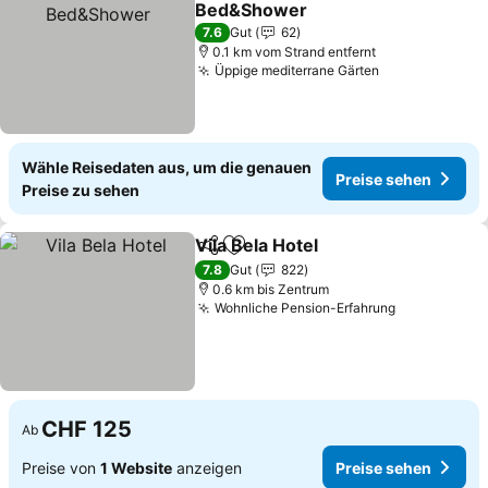
Bed&Shower
7.6
Gut
62
0.1 km vom Strand entfernt
Üppige mediterrane Gärten
Wähle Reisedaten aus, um die genauen
Preise sehen
Preise zu sehen
Vila Bela Hotel
Teilen
Zu Favoriten hinzufügen
7.8
Gut
822
0.6 km bis Zentrum
Wohnliche Pension-Erfahrung
CHF 125
Ab
Preise von
1 Website
anzeigen
Preise sehen