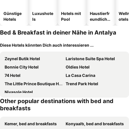
Günstige
Luxushote
Hotels mit
Haustierfr
Well
Hotels
ls
Pool
eundliche
otels
Hotels
Bed & Breakfast in deiner Nähe in Antalya
Diese Hotels könnten Dich auch interessieren ...
Zeynel Butik Hotel
Laristone Suite Spa Hotel
Bonnie City Hotel
Oldies Hotel
74 Hotel
La Casa Carina
The Little Prince Boutique Hotel
Trend Park Hotel
Nivasole Hotel
Other popular destinations with bed and
breakfasts
Kemer, bed and breakfasts
Konyaaltı, bed and breakfasts