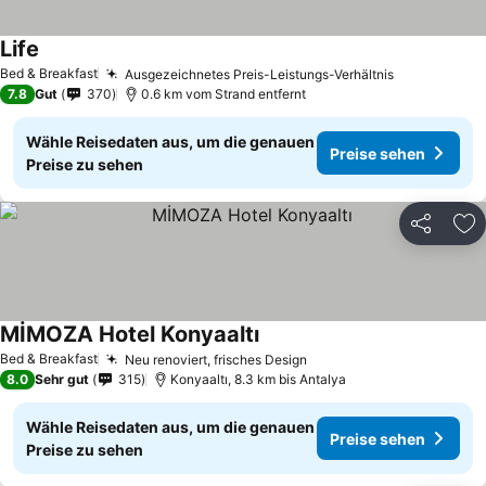
Life
Bed & Breakfast
Ausgezeichnetes Preis-Leistungs-Verhältnis
7.8
Gut
370
0.6 km vom Strand entfernt
Wähle Reisedaten aus, um die genauen
Preise sehen
Preise zu sehen
Teilen
Zu
MİMOZA Hotel Konyaaltı
Bed & Breakfast
Neu renoviert, frisches Design
8.0
Sehr gut
315
Konyaaltı, 8.3 km bis Antalya
Wähle Reisedaten aus, um die genauen
Preise sehen
Preise zu sehen