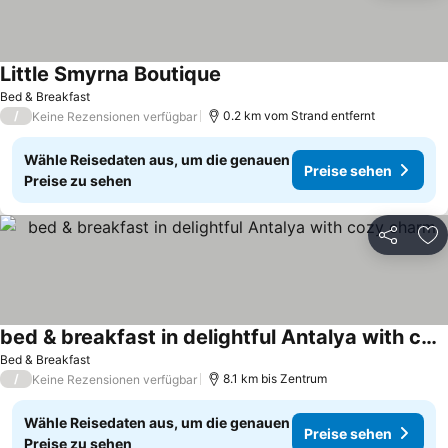
Little Smyrna Boutique
Bed & Breakfast
/
0.2 km vom Strand entfernt
Keine Rezensionen verfügbar
Wähle Reisedaten aus, um die genauen
Preise sehen
Preise zu sehen
Teilen
Zu
bed & breakfast in delightful Antalya with cozy charm
Bed & Breakfast
/
8.1 km bis Zentrum
Keine Rezensionen verfügbar
Wähle Reisedaten aus, um die genauen
Preise sehen
Preise zu sehen