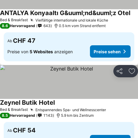
ANTALYA Konyaaltı G&uuml;nd&uuml;z Otel
Bed & Breakfast
Vielfältige internationale und lokale Küche
8.6
Hervorragend
643
0.5 km vom Strand entfernt
CHF 47
Ab
Preise von
5 Websites
anzeigen
Preise sehen
Teilen
Zu
Zeynel Butik Hotel
Bed & Breakfast
Entspannendes Spa- und Wellnesscenter
8.5
Hervorragend
1’143
5.9 km bis Zentrum
CHF 54
Ab