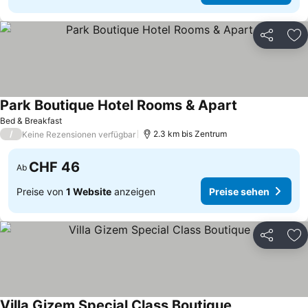
Teilen
Zu
Park Boutique Hotel Rooms & Apart
Bed & Breakfast
/
2.3 km bis Zentrum
Keine Rezensionen verfügbar
CHF 46
Ab
Preise von
1 Website
anzeigen
Preise sehen
Teilen
Zu
Villa Gizem Special Class Boutique