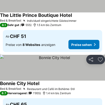
The Little Prince Boutique Hotel
Bed & Breakfast
Individuell eingerichtete Gästezimmer
8.1
Sehr gut
555
1.5 km bis Zentrum
CHF 51
Ab
Preise von
8 Websites
anzeigen
Preise sehen
Teilen
Zu
Bonnie City Hotel
Bed & Breakfast
Restaurant und Café im Bohème-Stil
8.7
Hervorragend
1’955
1.4 km bis Zentrum
CHF 65
Ab