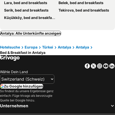
Lara, bed and breakfasts
Belek, bed and breakfasts
Serik, bed and breakfasts
Tekirova, bed and breakfasts
Küçükköy, bed and breakfasts
Antalya: Alle Unterkünfte anzeigen
Hotelsuche
Europa
Türkei
Antalya
Antalya
Bed & Breakfast in Antalya
Facebook
Twitter
Insta
Yo
Wähle Dein Land
Zu Google hinzufügen
So findest du unsere Ergebnisse ganz
einfach: Füge trivago als bevorzugte
Quelle bei Google hinzu.
Unternehmen