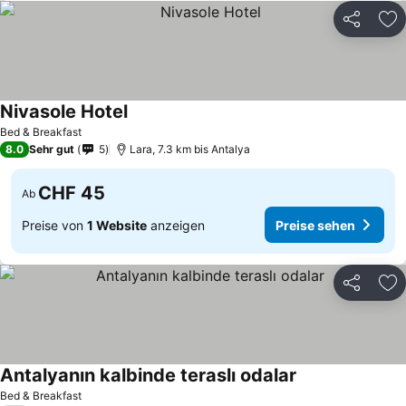
Teilen
Zu
Nivasole Hotel
Bed & Breakfast
8.0
Sehr gut
5
Lara, 7.3 km bis Antalya
CHF 45
Ab
Preise von
1 Website
anzeigen
Preise sehen
Teilen
Zu
Antalyanın kalbinde teraslı odalar
Bed & Breakfast