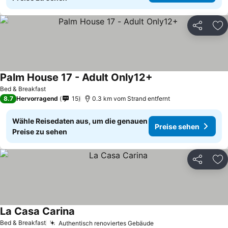
Teilen
Zu
Palm House 17 - Adult Only12+
Bed & Breakfast
8.7
Hervorragend
15
0.3 km vom Strand entfernt
Wähle Reisedaten aus, um die genauen
Preise sehen
Preise zu sehen
Teilen
Zu
La Casa Carina
Bed & Breakfast
Authentisch renoviertes Gebäude