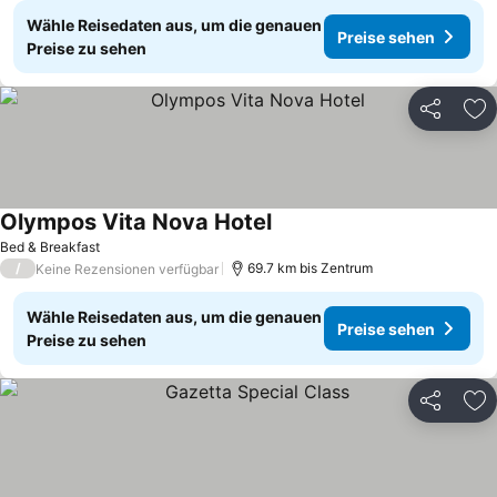
Wähle Reisedaten aus, um die genauen
Preise sehen
Preise zu sehen
Teilen
Zu
Olympos Vita Nova Hotel
Bed & Breakfast
/
69.7 km bis Zentrum
Keine Rezensionen verfügbar
Wähle Reisedaten aus, um die genauen
Preise sehen
Preise zu sehen
Teilen
Zu