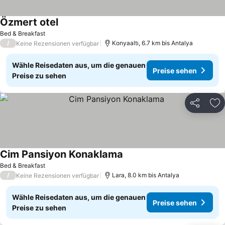
Özmert otel
Bed & Breakfast
/
Konyaaltı, 6.7 km bis Antalya
Keine Rezensionen verfügbar
Wähle Reisedaten aus, um die genauen
Preise sehen
Preise zu sehen
Teilen
Zu
Cim Pansiyon Konaklama
Bed & Breakfast
/
Lara, 8.0 km bis Antalya
Keine Rezensionen verfügbar
Wähle Reisedaten aus, um die genauen
Preise sehen
Preise zu sehen