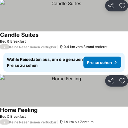
Teilen
Zu
Candle Suites
Bed & Breakfast
/
0.4 km vom Strand entfernt
Keine Rezensionen verfügbar
Wähle Reisedaten aus, um die genauen
Preise sehen
Preise zu sehen
Teilen
Zu
Home Feeling
Bed & Breakfast
/
1.9 km bis Zentrum
Keine Rezensionen verfügbar