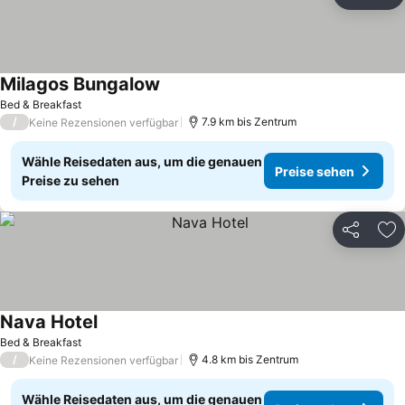
Teilen
Zu
Milagos Bungalow
Bed & Breakfast
/
7.9 km bis Zentrum
Keine Rezensionen verfügbar
Wähle Reisedaten aus, um die genauen
Preise sehen
Preise zu sehen
Teilen
Zu
Nava Hotel
Bed & Breakfast
/
4.8 km bis Zentrum
Keine Rezensionen verfügbar
Wähle Reisedaten aus, um die genauen