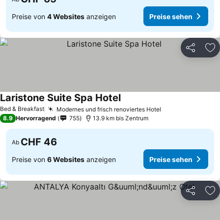
Preise von
4 Websites
anzeigen
Preise sehen
Teilen
Zu
Laristone Suite Spa Hotel
Bed & Breakfast
Modernes und frisch renoviertes Hotel
8.9
Hervorragend
755
13.9 km bis Zentrum
CHF 46
Ab
Preise von
6 Websites
anzeigen
Preise sehen
Teilen
Zu