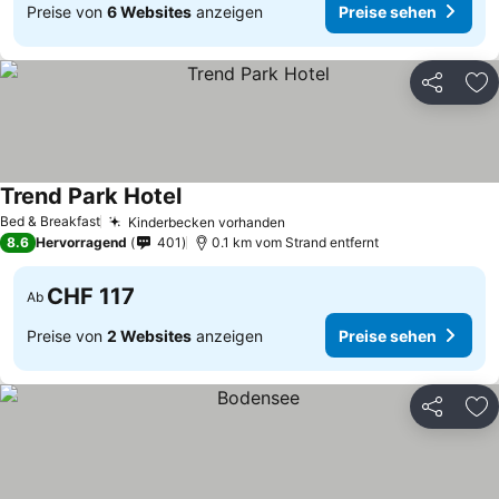
Preise von
6 Websites
anzeigen
Preise sehen
Teilen
Zu
Trend Park Hotel
Bed & Breakfast
Kinderbecken vorhanden
8.6
Hervorragend
401
0.1 km vom Strand entfernt
CHF 117
Ab
Preise von
2 Websites
anzeigen
Preise sehen
Teilen
Zu