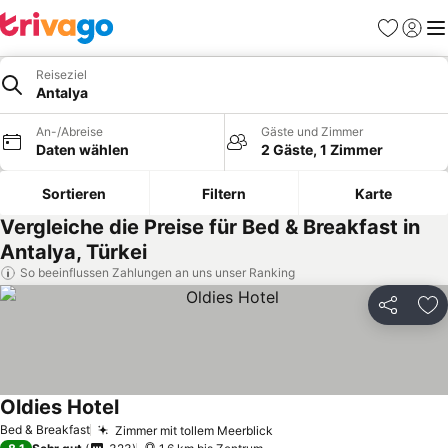
Favoriten
Einlog
Me
Reiseziel
Antalya
An-/Abreise
Gäste und Zimmer
Daten wählen
2 Gäste, 1 Zimmer
Sortieren
Filtern
Karte
Vergleiche die Preise für Bed & Breakfast in
Antalya, Türkei
So beeinflussen Zahlungen an uns unser Ranking
Teilen
Zu
Oldies Hotel
Bed & Breakfast
Zimmer mit tollem Meerblick