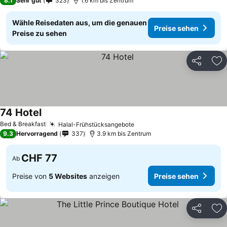
8.1
Sehr gut
323
1.6 km bis Zentrum
Wähle Reisedaten aus, um die genauen
Preise sehen
Preise zu sehen
Teilen
Zu
74 Hotel
Bed & Breakfast
Halal-Frühstücksangebote
9.3
Hervorragend
337
3.9 km bis Zentrum
CHF 77
Ab
Preise von
5 Websites
anzeigen
Preise sehen
Teilen
Zu