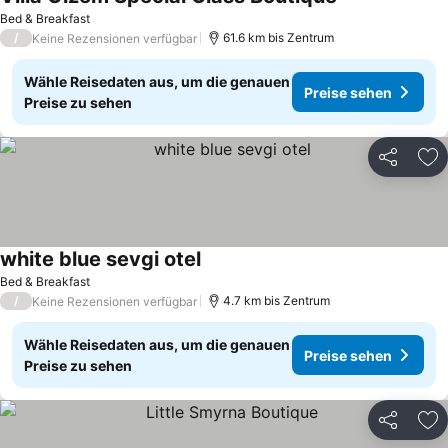
Bed & Breakfast
/
61.6 km bis Zentrum
Keine Rezensionen verfügbar
Wähle Reisedaten aus, um die genauen
Preise sehen
Preise zu sehen
Teilen
Zu
white blue sevgi otel
Bed & Breakfast
/
4.7 km bis Zentrum
Keine Rezensionen verfügbar
Wähle Reisedaten aus, um die genauen
Preise sehen
Preise zu sehen
Teilen
Zu