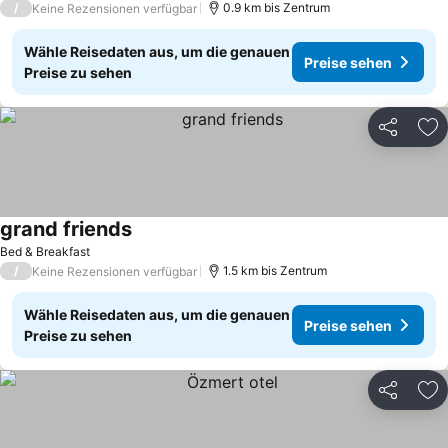
/
0.9 km bis Zentrum
Keine Rezensionen verfügbar
Wähle Reisedaten aus, um die genauen
Preise sehen
Preise zu sehen
Teilen
Zu
grand friends
Bed & Breakfast
/
1.5 km bis Zentrum
Keine Rezensionen verfügbar
Wähle Reisedaten aus, um die genauen
Preise sehen
Preise zu sehen
Teilen
Zu