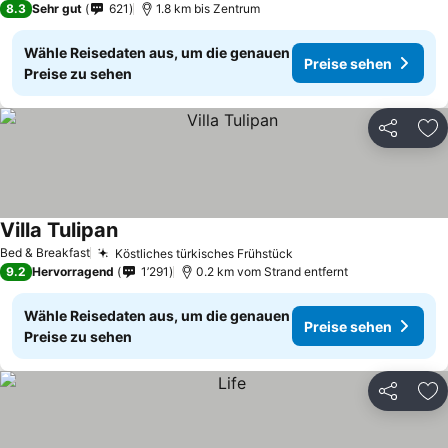
8.3
Sehr gut
621
1.8 km bis Zentrum
Wähle Reisedaten aus, um die genauen
Preise sehen
Preise zu sehen
Teilen
Zu
Villa Tulipan
Bed & Breakfast
Köstliches türkisches Frühstück
9.2
Hervorragend
1’291
0.2 km vom Strand entfernt
Wähle Reisedaten aus, um die genauen
Preise sehen
Preise zu sehen
Teilen
Zu