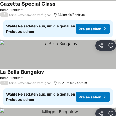
Gazetta Special Class
Bed & Breakfast
/
1.6 km bis Zentrum
Keine Rezensionen verfügbar
Wähle Reisedaten aus, um die genauen
Preise sehen
Preise zu sehen
Teilen
Zu
La Bella Bungalov
Bed & Breakfast
/
10.2 km bis Zentrum
Keine Rezensionen verfügbar
Wähle Reisedaten aus, um die genauen
Preise sehen
Preise zu sehen