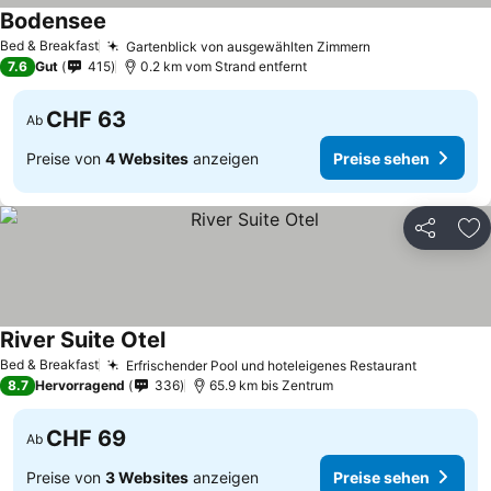
Bodensee
Bed & Breakfast
Gartenblick von ausgewählten Zimmern
7.6
Gut
415
0.2 km vom Strand entfernt
CHF 63
Ab
Preise von
4 Websites
anzeigen
Preise sehen
Teilen
Zu
River Suite Otel
Bed & Breakfast
Erfrischender Pool und hoteleigenes Restaurant
8.7
Hervorragend
336
65.9 km bis Zentrum
CHF 69
Ab
Preise von
3 Websites
anzeigen
Preise sehen