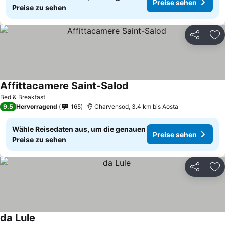
Preise sehen
Preise zu sehen
Teilen
Zu
Affittacamere Saint-Salod
Bed & Breakfast
9.5
Hervorragend
165
Charvensod, 3.4 km bis Aosta
Wähle Reisedaten aus, um die genauen
Preise sehen
Preise zu sehen
Teilen
Zu
da Lule