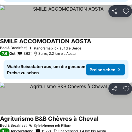
Teilen
Zu
SMILE ACCOMODATION AOSTA
Bed & Breakfast
Panoramablick auf die Berge
7.6
Gut
363
Sarre, 2.2 km bis Aosta
Wähle Reisedaten aus, um die genauen
Preise sehen
Preise zu sehen
Teilen
Zu
Agriturismo B&B Chèvres à Cheval
Bed & Breakfast
Spielzimmer mit Billard
9.3
Hervorragend
1’177
Charvensod, 1.4 km bis Aosta