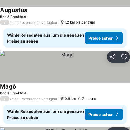
Augustus
Bed & Breakfast
/
1.2 km bis Zentrum
Keine Rezensionen verfügbar
Wähle Reisedaten aus, um die genauen
Preise sehen
Preise zu sehen
Teilen
Zu
Magò
Bed & Breakfast
/
0.6 km bis Zentrum
Keine Rezensionen verfügbar
Wähle Reisedaten aus, um die genauen
Preise sehen
Preise zu sehen