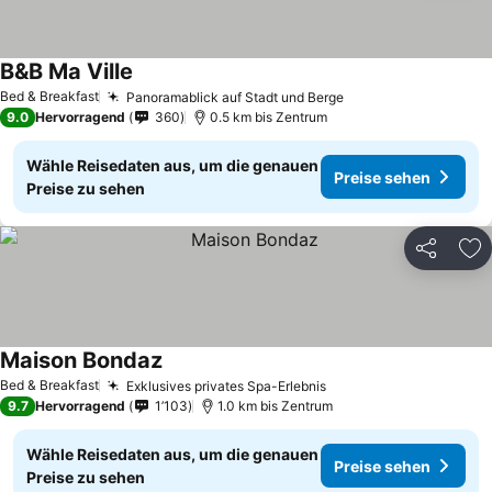
B&B Ma Ville
Bed & Breakfast
Panoramablick auf Stadt und Berge
9.0
Hervorragend
360
0.5 km bis Zentrum
Wähle Reisedaten aus, um die genauen
Preise sehen
Preise zu sehen
Teilen
Zu
Maison Bondaz
Bed & Breakfast
Exklusives privates Spa-Erlebnis
9.7
Hervorragend
1’103
1.0 km bis Zentrum
Wähle Reisedaten aus, um die genauen
Preise sehen
Preise zu sehen