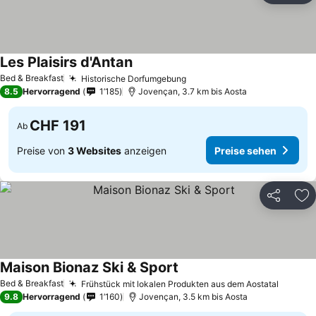
Les Plaisirs d'Antan
Bed & Breakfast
Historische Dorfumgebung
8.5
Hervorragend
1’185
Jovençan, 3.7 km bis Aosta
CHF 191
Ab
Preise von
3 Websites
anzeigen
Preise sehen
Teilen
Zu
Maison Bionaz Ski & Sport
Bed & Breakfast
Frühstück mit lokalen Produkten aus dem Aostatal
9.8
Hervorragend
1’160
Jovençan, 3.5 km bis Aosta