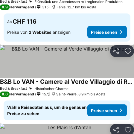
Bed & Breakfast
Frühstück und Abendessen mit regionalen Produkten
8.9
Hervorragend
315
Fénis, 12.7 km bis Aosta
CHF 116
Ab
Preise von
2 Websites
anzeigen
Preise sehen
Teilen
Zu
B&B Lo VAN - Camere al Verde Villaggio di Rumiod
Bed & Breakfast
Historischer Charme
8.6
Hervorragend
157
Saint-Pierre, 8.9 km bis Aosta
Wähle Reisedaten aus, um die genauen
Preise sehen
Preise zu sehen
Teilen
Zu