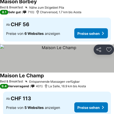
Maison Borbey
Bed & Breakfast
Nähe zum Skigebiet Pila
8.1
Sehr gut
710
Charvensod, 1.7 km bis Aosta
CHF 56
Ab
Preise von
6 Websites
anzeigen
Preise sehen
Teilen
Zu
Maison Le Champ
Bed & Breakfast
Entspannende Massagen verfügbar
9.4
Hervorragend
401
La Salle, 16.9 km bis Aosta
CHF 113
Ab
Preise von
5 Websites
anzeigen
Preise sehen