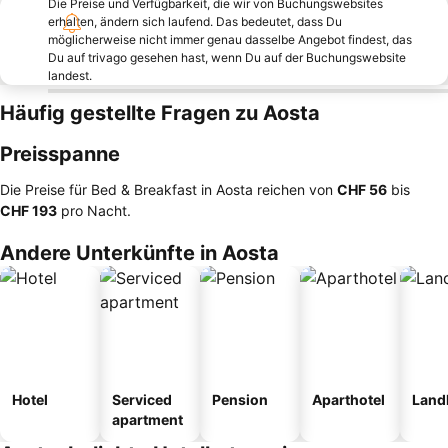
Die Preise und Verfügbarkeit, die wir von Buchungswebsites
erhalten, ändern sich laufend. Das bedeutet, dass Du
möglicherweise nicht immer genau dasselbe Angebot findest, das
Du auf trivago gesehen hast, wenn Du auf der Buchungswebsite
landest.
Häufig gestellte Fragen zu Aosta
Preisspanne
Die Preise für Bed & Breakfast in Aosta reichen von
‎CHF 56
bis
‎CHF 193
pro Nacht.
Andere Unterkünfte in Aosta
Hotel
Serviced
Pension
Aparthotel
Land
apartment