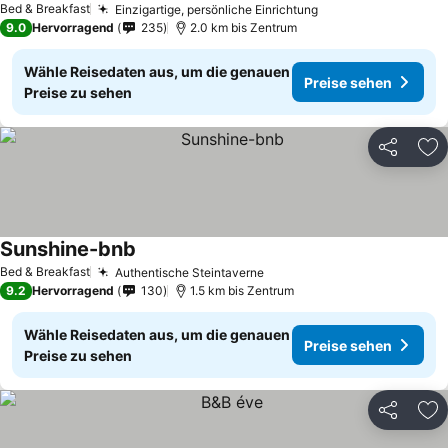
Bed & Breakfast
Einzigartige, persönliche Einrichtung
9.0
Hervorragend
235
2.0 km bis Zentrum
Wähle Reisedaten aus, um die genauen
Preise sehen
Preise zu sehen
Teilen
Zu
Sunshine-bnb
Bed & Breakfast
Authentische Steintaverne
9.2
Hervorragend
130
1.5 km bis Zentrum
Wähle Reisedaten aus, um die genauen
Preise sehen
Preise zu sehen
Teilen
Zu