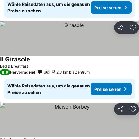
Wähle Reisedaten aus, um die genauen
Preise sehen
Preise zu sehen
Teilen
Zu
Il Girasole
Bed & Breakfast
8.6
Hervorragend
66
2.3 km bis Zentrum
Wähle Reisedaten aus, um die genauen
Preise sehen
Preise zu sehen
Teilen
Zu