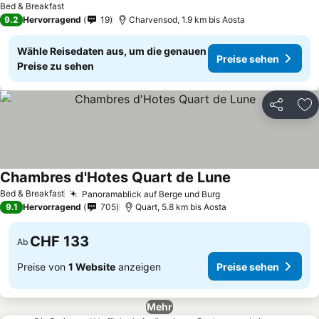
Bed & Breakfast
9.2
Hervorragend
19
Charvensod, 1.9 km bis Aosta
Wähle Reisedaten aus, um die genauen
Preise sehen
Preise zu sehen
Teilen
Zu
Chambres d'Hotes Quart de Lune
Bed & Breakfast
Panoramablick auf Berge und Burg
9.1
Hervorragend
705
Quart, 5.8 km bis Aosta
CHF 133
Ab
Preise von
1 Website
anzeigen
Preise sehen
Mehr