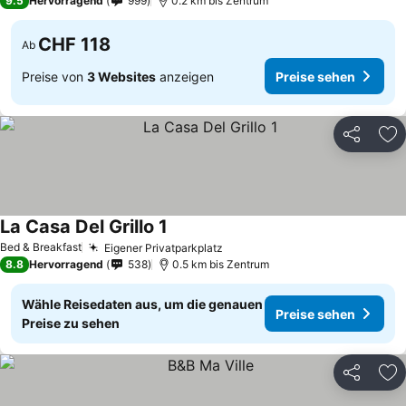
9.5
Hervorragend
999
0.2 km bis Zentrum
CHF 118
Ab
Preise von
3 Websites
anzeigen
Preise sehen
Teilen
Zu
La Casa Del Grillo 1
Bed & Breakfast
Eigener Privatparkplatz
8.8
Hervorragend
538
0.5 km bis Zentrum
Wähle Reisedaten aus, um die genauen
Preise sehen
Preise zu sehen
Teilen
Zu