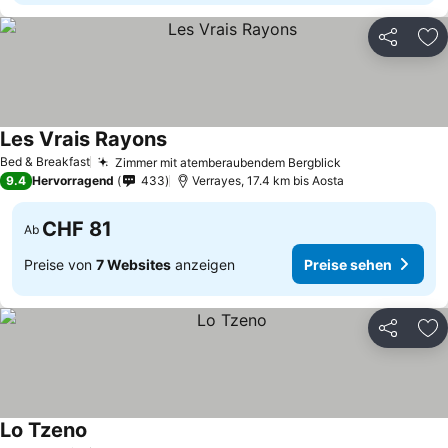
Teilen
Zu
Les Vrais Rayons
Bed & Breakfast
Zimmer mit atemberaubendem Bergblick
9.4
Hervorragend
433
Verrayes, 17.4 km bis Aosta
CHF 81
Ab
Preise von
7 Websites
anzeigen
Preise sehen
Teilen
Zu
Lo Tzeno