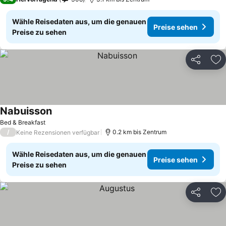
Wähle Reisedaten aus, um die genauen
Preise sehen
Preise zu sehen
Teilen
Zu
Nabuisson
Bed & Breakfast
/
0.2 km bis Zentrum
Keine Rezensionen verfügbar
Wähle Reisedaten aus, um die genauen
Preise sehen
Preise zu sehen
Teilen
Zu