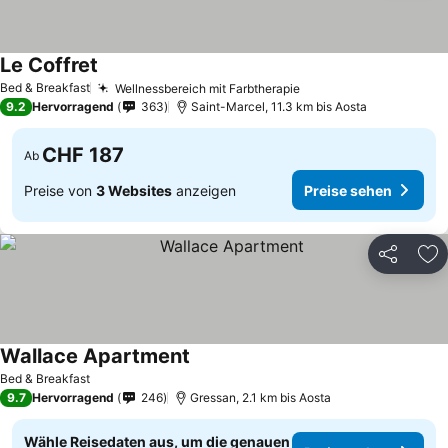
Le Coffret
Bed & Breakfast
Wellnessbereich mit Farbtherapie
9.2
Hervorragend
363
Saint-Marcel, 11.3 km bis Aosta
CHF 187
Ab
Preise von
3 Websites
anzeigen
Preise sehen
Teilen
Zu
Wallace Apartment
Bed & Breakfast
9.7
Hervorragend
246
Gressan, 2.1 km bis Aosta
Wähle Reisedaten aus, um die genauen