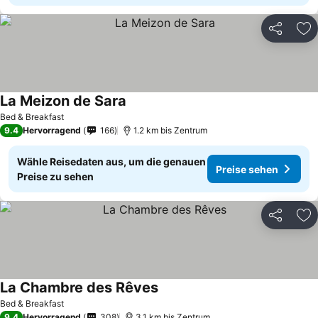
Teilen
Zu
La Meizon de Sara
Bed & Breakfast
9.4
Hervorragend
166
1.2 km bis Zentrum
Wähle Reisedaten aus, um die genauen
Preise sehen
Preise zu sehen
Teilen
Zu
La Chambre des Rêves
Bed & Breakfast
9.4
Hervorragend
308
3.1 km bis Zentrum