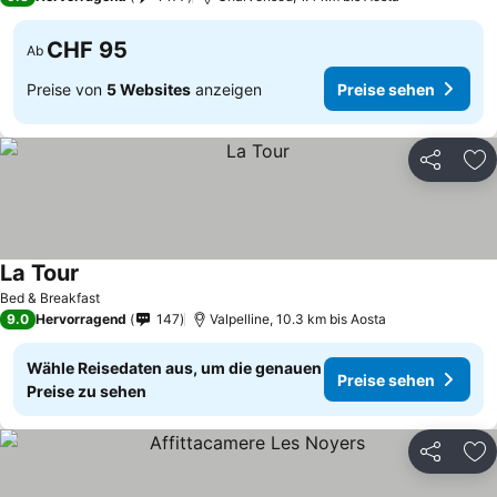
CHF 95
Ab
Preise von
5 Websites
anzeigen
Preise sehen
Teilen
Zu
La Tour
Bed & Breakfast
9.0
Hervorragend
147
Valpelline, 10.3 km bis Aosta
Wähle Reisedaten aus, um die genauen
Preise sehen
Preise zu sehen
Teilen
Zu