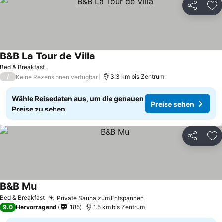
Teilen
Zu
B&B La Tour de Villa
Bed & Breakfast
/
3.3 km bis Zentrum
Keine Rezensionen verfügbar
Wähle Reisedaten aus, um die genauen
Preise sehen
Preise zu sehen
Teilen
Zu
B&B Mu
Bed & Breakfast
Private Sauna zum Entspannen
9.0
Hervorragend
185
1.5 km bis Zentrum