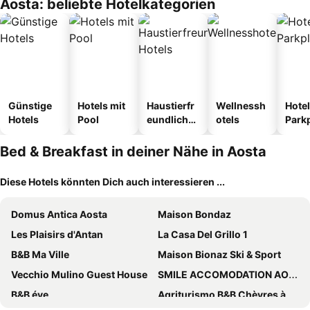
Aosta: beliebte Hotelkategorien
Günstige
Hotels mit
Haustierfr
Wellnessh
Hotel
Hotels
Pool
eundliche
otels
Park
Hotels
Bed & Breakfast in deiner Nähe in Aosta
Diese Hotels könnten Dich auch interessieren ...
Domus Antica Aosta
Maison Bondaz
Les Plaisirs d'Antan
La Casa Del Grillo 1
B&B Ma Ville
Maison Bionaz Ski & Sport
Vecchio Mulino Guest House
SMILE ACCOMODATION AOSTA
B&B éve
Agriturismo B&B Chèvres à Cheval