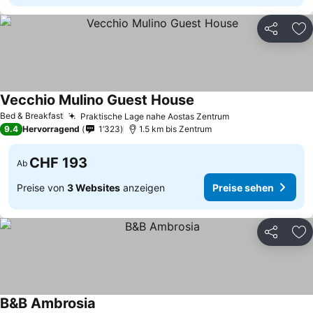
Teilen
Zu
Vecchio Mulino Guest House
Bed & Breakfast
Praktische Lage nahe Aostas Zentrum
9.4
Hervorragend
1’323
1.5 km bis Zentrum
CHF 193
Ab
Preise von
3 Websites
anzeigen
Preise sehen
Teilen
Zu
B&B Ambrosia