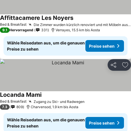
Affittacamere Les Noyers
Bed & Breakfast
Die Zimmer wurden kürzlich renoviert und mit Möbeln aus einheimischem Holz ausgestattet.
9.1
Hervorragend
331
Verrayes, 15.5 km bis Aosta
Wähle Reisedaten aus, um die genauen
Preise sehen
Preise zu sehen
Teilen
Zu
Locanda Mami
Bed & Breakfast
Zugang zu Ski- und Radwegen
7.3
809
Charvensod, 1.9 km bis Aosta
Wähle Reisedaten aus, um die genauen
Preise sehen
Preise zu sehen