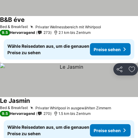
B&B éve
Bed & Breakfast
Privater Wellnessbereich mit Whirlpool
9.5
Hervorragend
273
2.1 km bis Zentrum
Wähle Reisedaten aus, um die genauen
Preise sehen
Preise zu sehen
Teilen
Zu
Le Jasmin
Bed & Breakfast
Privater Whirlpool in ausgewählten Zimmern
9.5
Hervorragend
270
1.5 km bis Zentrum
Wähle Reisedaten aus, um die genauen
Preise sehen
Preise zu sehen