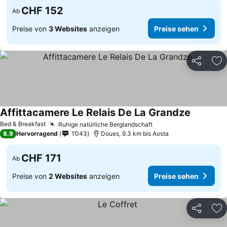
CHF 152
Ab
Preise von
3 Websites
anzeigen
Preise sehen
Teilen
Zu
Affittacamere Le Relais De La Grandze
Bed & Breakfast
Ruhige natürliche Berglandschaft
8.9
Hervorragend
1’043
Doues, 9.3 km bis Aosta
CHF 171
Ab
Preise von
2 Websites
anzeigen
Preise sehen
Teilen
Zu