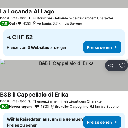
La Locanda Al Lago
Bed & Breakfast
Historisches Gebäude mit einzigartigem Charakter
7.6
Gut
459
Verbania, 3.7 km bis Baveno
CHF 62
Ab
Preise von
3 Websites
anzeigen
Preise sehen
Teilen
Zu
B&B il Cappellaio di Erika
Bed & Breakfast
Themenzimmer mit einzigartigem Charakter
9.4
Hervorragend
433
Brovello-Carpugnino, 6.1 km bis Baveno
Wähle Reisedaten aus, um die genauen
Preise sehen
Preise zu sehen