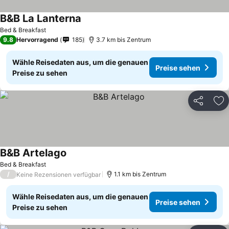
B&B La Lanterna
Bed & Breakfast
9.8
Hervorragend
185
3.7 km bis Zentrum
Wähle Reisedaten aus, um die genauen
Preise sehen
Preise zu sehen
Teilen
Zu
B&B Artelago
Bed & Breakfast
/
1.1 km bis Zentrum
Keine Rezensionen verfügbar
Wähle Reisedaten aus, um die genauen
Preise sehen
Preise zu sehen