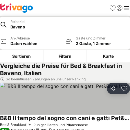
Favoriten
Einlog
Me
Reiseziel
Baveno
An-/Abreise
Gäste und Zimmer
Daten wählen
2 Gäste, 1 Zimmer
Sortieren
Filtern
Karte
Vergleiche die Preise für Bed & Breakfast in
Baveno, Italien
So beeinflussen Zahlungen an uns unser Ranking
Teilen
Zu
B&B Il tempo del sogno con cani e gatti Pet&Breakfast
Bed & Breakfast
Ruhiger Garten und Pflanzenoase