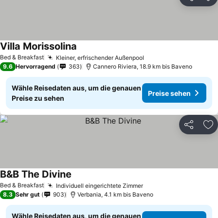
Teilen
Zu
Villa Morissolina
Bed & Breakfast
Kleiner, erfrischender Außenpool
9.6
Hervorragend
363
Cannero Riviera, 18.9 km bis Baveno
Wähle Reisedaten aus, um die genauen
Preise sehen
Preise zu sehen
Teilen
Zu
B&B The Divine
Bed & Breakfast
Individuell eingerichtete Zimmer
8.3
Sehr gut
903
Verbania, 4.1 km bis Baveno
Wähle Reisedaten aus, um die genauen