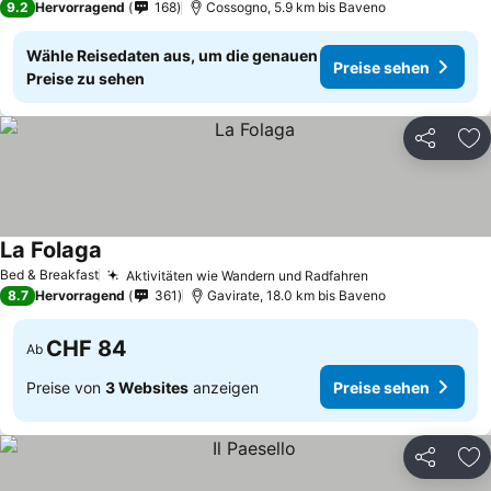
9.2
Hervorragend
168
Cossogno, 5.9 km bis Baveno
Wähle Reisedaten aus, um die genauen
Preise sehen
Preise zu sehen
Teilen
Zu
La Folaga
Bed & Breakfast
Aktivitäten wie Wandern und Radfahren
8.7
Hervorragend
361
Gavirate, 18.0 km bis Baveno
CHF 84
Ab
Preise von
3 Websites
anzeigen
Preise sehen
Teilen
Zu