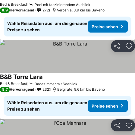
Bed & Breakfast
Pool mit faszinierendem Ausblick
8.9
Hervorragend
272
Verbania, 3.9 km bis Baveno
Wähle Reisedaten aus, um die genauen
Preise sehen
Preise zu sehen
Teilen
Zu
B&B Torre Lara
Bed & Breakfast
Badezimmer mit Seeblick
8.7
Hervorragend
232
Belgirate, 9.6 km bis Baveno
Wähle Reisedaten aus, um die genauen
Preise sehen
Preise zu sehen
Teilen
Zu