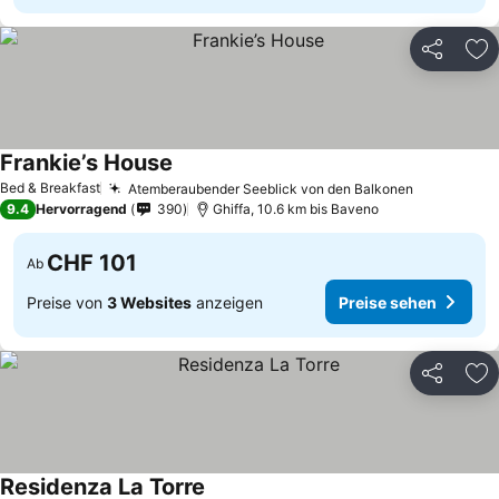
Teilen
Zu
Frankie’s House
Bed & Breakfast
Atemberaubender Seeblick von den Balkonen
9.4
Hervorragend
390
Ghiffa, 10.6 km bis Baveno
CHF 101
Ab
Preise von
3 Websites
anzeigen
Preise sehen
Teilen
Zu
Residenza La Torre