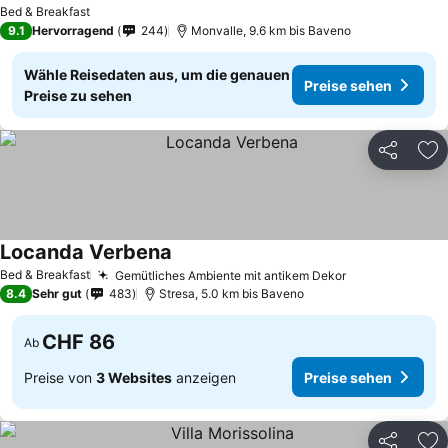
Bed & Breakfast
9.1
Hervorragend
244
Monvalle, 9.6 km bis Baveno
Wähle Reisedaten aus, um die genauen
Preise sehen
Preise zu sehen
Teilen
Zu
Locanda Verbena
Bed & Breakfast
Gemütliches Ambiente mit antikem Dekor
8.4
Sehr gut
483
Stresa, 5.0 km bis Baveno
CHF 86
Ab
Preise von
3 Websites
anzeigen
Preise sehen