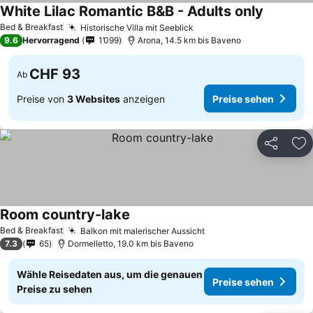
White Lilac Romantic B&B - Adults only
Bed & Breakfast
Historische Villa mit Seeblick
9.6
Hervorragend
1’099
Arona, 14.5 km bis Baveno
CHF 93
Ab
Preise von
3 Websites
anzeigen
Preise sehen
Teilen
Zu
Room country-lake
Bed & Breakfast
Balkon mit malerischer Aussicht
7.3
65
Dormelletto, 19.0 km bis Baveno
Wähle Reisedaten aus, um die genauen
Preise sehen
Preise zu sehen