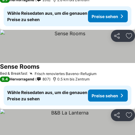
Wähle Reisedaten aus, um die genauen
Preise sehen
Preise zu sehen
Teilen
Zu
Sense Rooms
Bed & Breakfast
Frisch renoviertes Baveno-Refugium
9.4
Hervorragend
807
0.5 km bis Zentrum
Wähle Reisedaten aus, um die genauen
Preise sehen
Preise zu sehen
Teilen
Zu