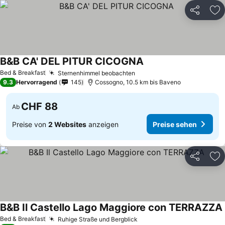
Teilen
Zu
B&B CA' DEL PITUR CICOGNA
Bed & Breakfast
Sternenhimmel beobachten
9.3
Hervorragend
145
Cossogno, 10.5 km bis Baveno
CHF 88
Ab
Preise von
2 Websites
anzeigen
Preise sehen
Teilen
Zu
B&B Il Castello Lago Maggiore con TERRAZZA
Bed & Breakfast
Ruhige Straße und Bergblick