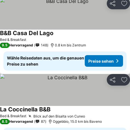
Teilen
Zu
B&B Casa Del Lago
Bed & Breakfast
9.5
Hervorragend
148
0.8 km bis Zentrum
Wähle Reisedaten aus, um die genauen
Preise sehen
Preise zu sehen
Teilen
Zu
La Coccinella B&B
Bed & Breakfast
Blick auf den Bisalta von Cuneo
8.5
Hervorragend
87
Oggebbio, 15.0 km bis Baveno