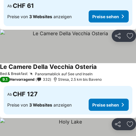
CHF 61
Ab
Preise von
3 Websites
anzeigen
Preise sehen
Teilen
Zu
Le Camere Della Vecchia Osteria
Bed & Breakfast
Panoramablick auf See und Inseln
9.1
Hervorragend
332
Stresa, 2.5 km bis Baveno
CHF 127
Ab
Preise von
3 Websites
anzeigen
Preise sehen
Teilen
Zu