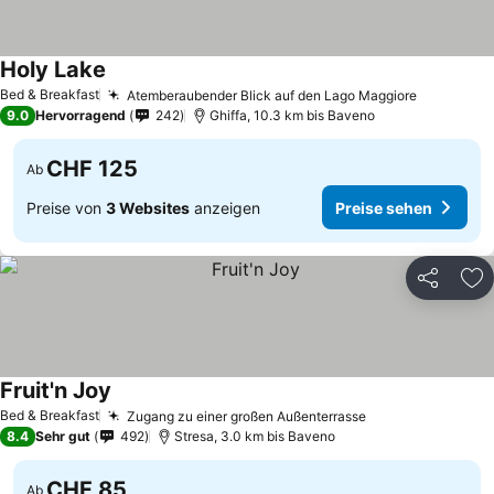
Holy Lake
Bed & Breakfast
Atemberaubender Blick auf den Lago Maggiore
9.0
Hervorragend
242
Ghiffa, 10.3 km bis Baveno
CHF 125
Ab
Preise von
3 Websites
anzeigen
Preise sehen
Teilen
Zu
Fruit'n Joy
Bed & Breakfast
Zugang zu einer großen Außenterrasse
8.4
Sehr gut
492
Stresa, 3.0 km bis Baveno
CHF 85
Ab