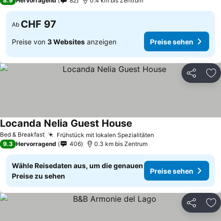
8.9
Hervorragend
82
0.4 km bis Zentrum
CHF 97
Ab
Preise von
3 Websites
anzeigen
Preise sehen
Teilen
Zu
Locanda Nelia Guest House
Bed & Breakfast
Frühstück mit lokalen Spezialitäten
9.3
Hervorragend
406
0.3 km bis Zentrum
Wähle Reisedaten aus, um die genauen
Preise sehen
Preise zu sehen
Teilen
Zu