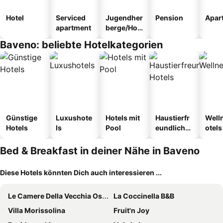
Hotel
Serviced
Jugendher
Pension
Apar
apartment
berge/Hos
tel
Baveno: beliebte Hotelkategorien
Günstige
Luxushote
Hotels mit
Haustierfr
Well
Hotels
ls
Pool
eundliche
otels
Hotels
Bed & Breakfast in deiner Nähe in Baveno
Diese Hotels könnten Dich auch interessieren ...
Le Camere Della Vecchia Osteria
La Coccinella B&B
Villa Morissolina
Fruit'n Joy