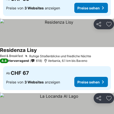
Preise von
3 Websites
anzeigen
Preise sehen
Teilen
Zu
Residenza Lisy
Bed & Breakfast
Ruhige Straßenblicke und friedliche Nächte
8.8
Hervorragend
618
Verbania, 6.1 km bis Baveno
CHF 67
Ab
Preise von
3 Websites
anzeigen
Preise sehen
Teilen
Zu