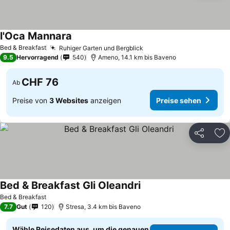
l'Oca Mannara
Bed & Breakfast
Ruhiger Garten und Bergblick
9.5
Hervorragend
540
Ameno, 14.1 km bis Baveno
CHF 76
Ab
Preise von
3 Websites
anzeigen
Preise sehen
Teilen
Zu
Bed & Breakfast Gli Oleandri
Bed & Breakfast
7.7
Gut
120
Stresa, 3.4 km bis Baveno
Wähle Reisedaten aus, um die genauen