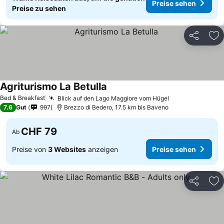
Preise sehen
Preise zu sehen
Teilen
Zu
Agriturismo La Betulla
Bed & Breakfast
Blick auf den Lago Maggiore vom Hügel
7.6
Gut
997
Brezzo di Bedero, 17.5 km bis Baveno
CHF 79
Ab
Preise von
3 Websites
anzeigen
Preise sehen
Teilen
Zu