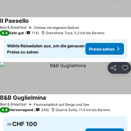
Il Paesello
Bed & Breakfast
Zimmer mit eigenem Balkon
8.4
Sehr gut
114
Gravellona Toce, 5.3 km bis Baveno
Wähle Reisedaten aus, um die genauen
Preise sehen
Preise zu sehen
Teilen
Zu
B&B Guglielmina
Bed & Breakfast
Panoramablick auf Berge und See
9.8
Hervorragend
246
Quarna Sotto, 11.4 km bis Baveno
CHF 100
Ab