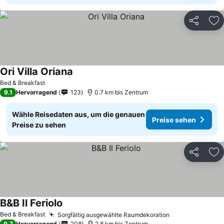
Teilen
Zu
Ori Villa Oriana
Bed & Breakfast
9.1
Hervorragend
123
0.7 km bis Zentrum
Wähle Reisedaten aus, um die genauen
Preise sehen
Preise zu sehen
Teilen
Zu
B&B Il Feriolo
Bed & Breakfast
Sorgfältig ausgewählte Raumdekoration
9.7
Hervorragend
208
2.8 km bis Zentrum