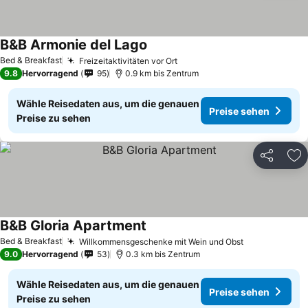
B&B Armonie del Lago
Bed & Breakfast
Freizeitaktivitäten vor Ort
9.8
Hervorragend
95
0.9 km bis Zentrum
Wähle Reisedaten aus, um die genauen
Preise sehen
Preise zu sehen
Teilen
Zu
B&B Gloria Apartment
Bed & Breakfast
Willkommensgeschenke mit Wein und Obst
9.0
Hervorragend
53
0.3 km bis Zentrum
Wähle Reisedaten aus, um die genauen
Preise sehen
Preise zu sehen