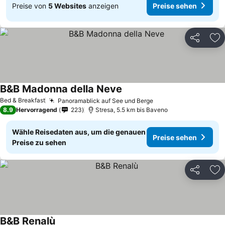
Preise von
5 Websites
anzeigen
Preise sehen
Teilen
Zu
B&B Madonna della Neve
Bed & Breakfast
Panoramablick auf See und Berge
8.9
Hervorragend
223
Stresa, 5.5 km bis Baveno
Wähle Reisedaten aus, um die genauen
Preise sehen
Preise zu sehen
Teilen
Zu
B&B Renalù