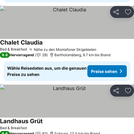
Teilen
Zu
Chalet Claudia
Bed & Breakfast
Nähe zu den Montafoner Skigebieten
9.8
Hervorragend
28
Bartholomäberg, 9.7 km bis Brand
Wähle Reisedaten aus, um die genauen
Preise sehen
Preise zu sehen
Teilen
Zu
Landhaus Grüt
Bed & Breakfast
9.6
Hervorragend
82
Schruns, 13.0 km bis Brand