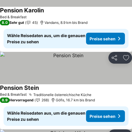
Pension Karolin
Bed & Breakfast
8.0
Sehr gut
45
Vandans, 8.9 km bis Brand
Wähle Reisedaten aus, um die genauen
Preise sehen
Preise zu sehen
Teilen
Zu
Pension Stein
Bed & Breakfast
Traditionelle österreichische Küche
8.9
Hervorragend
268
Göfis, 16.7 km bis Brand
Wähle Reisedaten aus, um die genauen
Preise sehen
Preise zu sehen