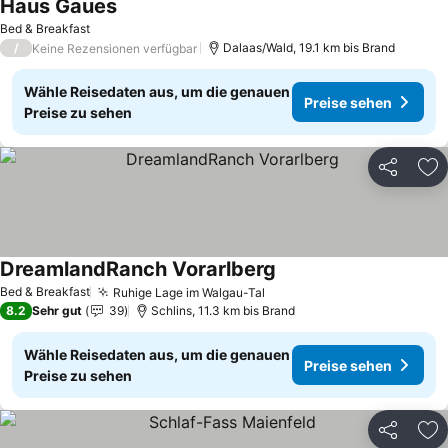
Haus Gaues
Bed & Breakfast
/
Dalaas/Wald, 19.1 km bis Brand
Keine Rezensionen verfügbar
Wähle Reisedaten aus, um die genauen
Preise sehen
Preise zu sehen
Teilen
Zu
DreamlandRanch Vorarlberg
Bed & Breakfast
Ruhige Lage im Walgau-Tal
8.2
Sehr gut
39
Schlins, 11.3 km bis Brand
Wähle Reisedaten aus, um die genauen
Preise sehen
Preise zu sehen
Teilen
Zu