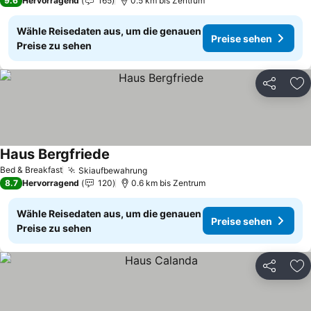
9.6
Hervorragend
165
0.5 km bis Zentrum
Wähle Reisedaten aus, um die genauen
Preise sehen
Preise zu sehen
Teilen
Zu
Haus Bergfriede
Bed & Breakfast
Skiaufbewahrung
8.7
Hervorragend
120
0.6 km bis Zentrum
Wähle Reisedaten aus, um die genauen
Preise sehen
Preise zu sehen
Teilen
Zu