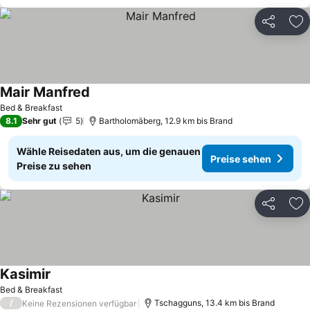
Teilen
Zu
Mair Manfred
Bed & Breakfast
8.1
Sehr gut
5
Bartholomäberg, 12.9 km bis Brand
Wähle Reisedaten aus, um die genauen
Preise sehen
Preise zu sehen
Teilen
Zu
Kasimir
Bed & Breakfast
/
Tschagguns, 13.4 km bis Brand
Keine Rezensionen verfügbar