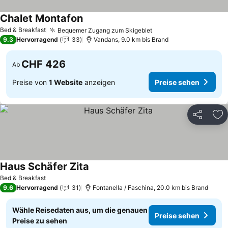
Chalet Montafon
Bed & Breakfast
Bequemer Zugang zum Skigebiet
9.3
Hervorragend
33
Vandans, 9.0 km bis Brand
CHF 426
Ab
Preise von
1 Website
anzeigen
Preise sehen
Teilen
Zu
Haus Schäfer Zita
Bed & Breakfast
9.6
Hervorragend
31
Fontanella / Faschina, 20.0 km bis Brand
Wähle Reisedaten aus, um die genauen
Preise sehen
Preise zu sehen