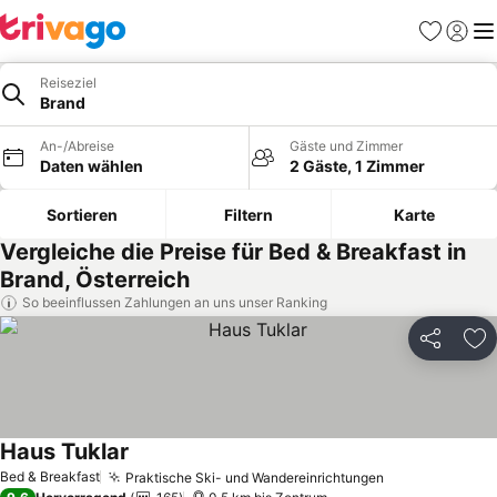
Favoriten
Einlog
Me
Reiseziel
Brand
An-/Abreise
Gäste und Zimmer
Daten wählen
2 Gäste, 1 Zimmer
Sortieren
Filtern
Karte
Vergleiche die Preise für Bed & Breakfast in
Brand, Österreich
So beeinflussen Zahlungen an uns unser Ranking
Teilen
Zu
Haus Tuklar
Bed & Breakfast
Praktische Ski- und Wandereinrichtungen