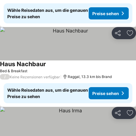
Wähle Reisedaten aus, um die genauen
Preise sehen
Preise zu sehen
Teilen
Zu
Haus Nachbaur
Bed & Breakfast
/
Raggal, 13.3 km bis Brand
Keine Rezensionen verfügbar
Wähle Reisedaten aus, um die genauen
Preise sehen
Preise zu sehen
Teilen
Zu