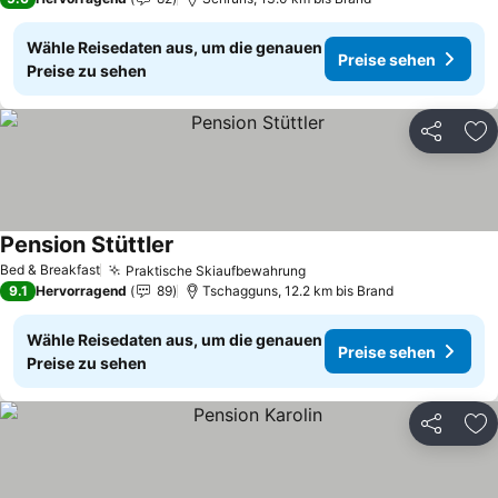
Wähle Reisedaten aus, um die genauen
Preise sehen
Preise zu sehen
Teilen
Zu
Pension Stüttler
Bed & Breakfast
Praktische Skiaufbewahrung
9.1
Hervorragend
89
Tschagguns, 12.2 km bis Brand
Wähle Reisedaten aus, um die genauen
Preise sehen
Preise zu sehen
Teilen
Zu