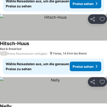
Wähle Reisedaten aus, um die genauen
Preise sehen
Preise zu sehen
Teilen
Zu
Hitsch-Huus
Bed & Breakfast
/
Fanas, 14.9 km bis Brand
Keine Rezensionen verfügbar
Wähle Reisedaten aus, um die genauen
Preise sehen
Preise zu sehen
Teilen
Zu
Nelly