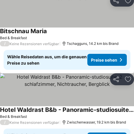
Teilen
Zu
Bitschnau Maria
Bed & Breakfast
/
Tschagguns, 14.2 km bis Brand
Keine Rezensionen verfügbar
Wähle Reisedaten aus, um die genauen
Preise sehen
Preise zu sehen
Teilen
Zu
Hotel Waldrast B&b - Panoramic-studiosuite, 2 schlafzimmer, Nichtraucher, Bergblick
Bed & Breakfast
/
Zwischenwasser, 19.2 km bis Brand
Keine Rezensionen verfügbar