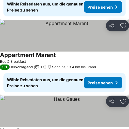
Wähle Reisedaten aus, um die genauen
Preise sehen
Preise zu sehen
Teilen
Zu
Appartment Marent
Bed & Breakfast
9.1
Hervorragend
17
Schruns, 13.4 km bis Brand
Wähle Reisedaten aus, um die genauen
Preise sehen
Preise zu sehen
Teilen
Zu