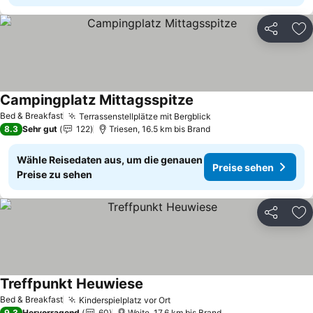
Teilen
Zu
Campingplatz Mittagsspitze
Bed & Breakfast
Terrassenstellplätze mit Bergblick
8.3
Sehr gut
122
Triesen, 16.5 km bis Brand
Wähle Reisedaten aus, um die genauen
Preise sehen
Preise zu sehen
Teilen
Zu
Treffpunkt Heuwiese
Bed & Breakfast
Kinderspielplatz vor Ort
9.3
Hervorragend
60
Weite, 17.6 km bis Brand