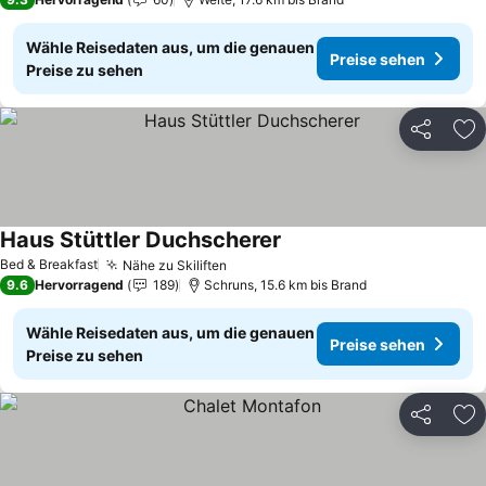
Wähle Reisedaten aus, um die genauen
Preise sehen
Preise zu sehen
Teilen
Zu
Haus Stüttler Duchscherer
Bed & Breakfast
Nähe zu Skiliften
9.6
Hervorragend
189
Schruns, 15.6 km bis Brand
Wähle Reisedaten aus, um die genauen
Preise sehen
Preise zu sehen
Teilen
Zu