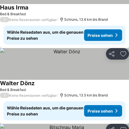
Haus Irma
Bed & Breakfast
/
Schruns, 13.6 km bis Brand
Keine Rezensionen verfügbar
Wähle Reisedaten aus, um die genauen
Preise sehen
Preise zu sehen
Teilen
Zu
Walter Dönz
Bed & Breakfast
/
Schruns, 13.5 km bis Brand
Keine Rezensionen verfügbar
Wähle Reisedaten aus, um die genauen
Preise sehen
Preise zu sehen