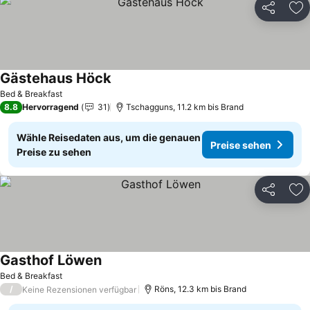
Teilen
Zu
Gästehaus Höck
Bed & Breakfast
8.8
Hervorragend
31
Tschagguns, 11.2 km bis Brand
Wähle Reisedaten aus, um die genauen
Preise sehen
Preise zu sehen
Teilen
Zu
Gasthof Löwen
Bed & Breakfast
/
Röns, 12.3 km bis Brand
Keine Rezensionen verfügbar