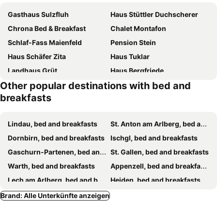
Gasthaus Sulzfluh
Haus Stüttler Duchscherer
Chrona Bed & Breakfast
Chalet Montafon
Schlaf-Fass Maienfeld
Pension Stein
Haus Schäfer Zita
Haus Tuklar
Landhaus Grüt
Haus Bergfriede
Other popular destinations with bed and
Pension Karolin
DreamlandRanch Vorarlberg
breakfasts
Pension Stüttler
Ferienwohnung Freiraum
Gasthof Löwen
Appartment Marent
Lindau, bed and breakfasts
St. Anton am Arlberg, bed and breakfasts
Haus Gaues
Dornbirn, bed and breakfasts
Ischgl, bed and breakfasts
Gaschurn-Partenen, bed and breakfasts
St. Gallen, bed and breakfasts
Warth, bed and breakfasts
Appenzell, bed and breakfasts
Lech am Arlberg, bed and breakfasts
Heiden, bed and breakfasts
Landquart, bed and breakfasts
Riezlern, bed and breakfasts
Brand: Alle Unterkünfte anzeigen
Chur, bed and breakfasts
Kappl, bed and breakfasts