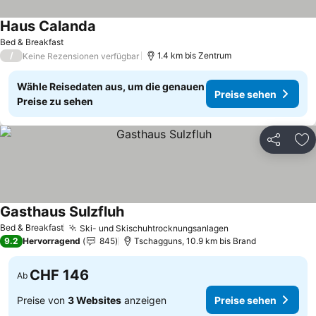
Haus Calanda
Bed & Breakfast
/
1.4 km bis Zentrum
Keine Rezensionen verfügbar
Wähle Reisedaten aus, um die genauen
Preise sehen
Preise zu sehen
Teilen
Zu
Gasthaus Sulzfluh
Bed & Breakfast
Ski- und Skischuhtrocknungsanlagen
9.2
Hervorragend
845
Tschagguns, 10.9 km bis Brand
CHF 146
Ab
Preise von
3 Websites
anzeigen
Preise sehen