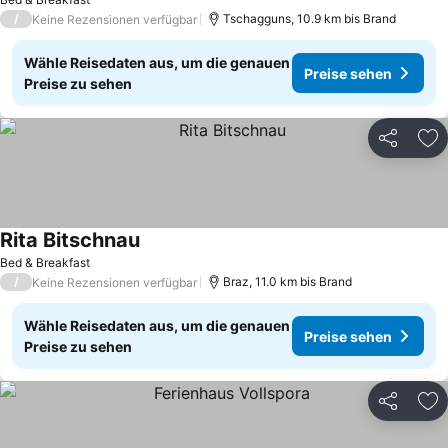
/
Tschagguns, 10.9 km bis Brand
Keine Rezensionen verfügbar
Wähle Reisedaten aus, um die genauen
Preise sehen
Preise zu sehen
Teilen
Zu
Rita Bitschnau
Bed & Breakfast
/
Braz, 11.0 km bis Brand
Keine Rezensionen verfügbar
Wähle Reisedaten aus, um die genauen
Preise sehen
Preise zu sehen
Teilen
Zu