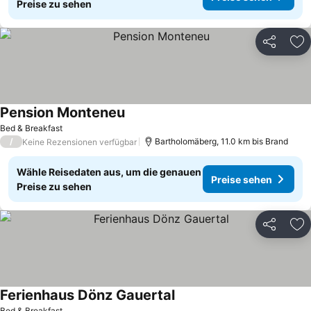
Preise zu sehen
Teilen
Zu
Pension Monteneu
Bed & Breakfast
/
Bartholomäberg, 11.0 km bis Brand
Keine Rezensionen verfügbar
Wähle Reisedaten aus, um die genauen
Preise sehen
Preise zu sehen
Teilen
Zu
Ferienhaus Dönz Gauertal
Bed & Breakfast