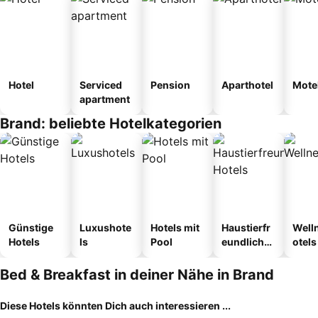
Hotel
Serviced
Pension
Aparthotel
Mote
apartment
Brand: beliebte Hotelkategorien
Günstige
Luxushote
Hotels mit
Haustierfr
Well
Hotels
ls
Pool
eundliche
otels
Hotels
Bed & Breakfast in deiner Nähe in Brand
Diese Hotels könnten Dich auch interessieren ...