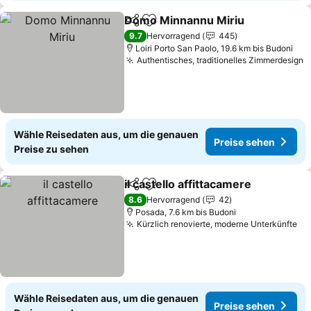
Domo Minnannu Miriu
Teilen
Zu Favoriten hinzufügen
9.7
Hervorragend
445
Loiri Porto San Paolo, 19.6 km bis Budoni
Authentisches, traditionelles Zimmerdesign
Wähle Reisedaten aus, um die genauen
Preise sehen
Preise zu sehen
il castello affittacamere
Teilen
Zu Favoriten hinzufügen
8.6
Hervorragend
42
Posada, 7.6 km bis Budoni
Kürzlich renovierte, moderne Unterkünfte
Wähle Reisedaten aus, um die genauen
Preise sehen