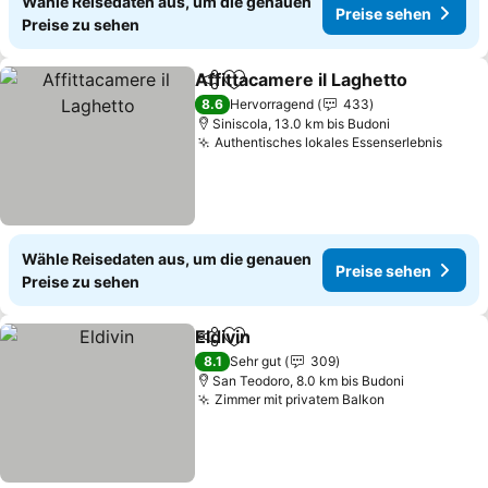
Wähle Reisedaten aus, um die genauen
Preise sehen
Preise zu sehen
Affittacamere il Laghetto
Teilen
Zu Favoriten hinzufügen
8.6
Hervorragend
433
Siniscola, 13.0 km bis Budoni
Authentisches lokales Essenserlebnis
Wähle Reisedaten aus, um die genauen
Preise sehen
Preise zu sehen
Eldivin
Teilen
Zu Favoriten hinzufügen
8.1
Sehr gut
309
San Teodoro, 8.0 km bis Budoni
Zimmer mit privatem Balkon