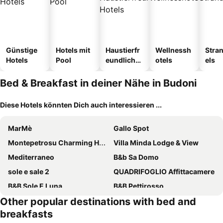
Günstige
Hotels mit
Haustierfr
Wellnessh
Stra
Hotels
Pool
eundliche
otels
els
Hotels
Bed & Breakfast in deiner Nähe in Budoni
Diese Hotels könnten Dich auch interessieren ...
MarMè
Gallo Spot
Montepetrosu Charming House
Villa Minda Lodge & View
Mediterraneo
B&b Sa Domo
sole e sale 2
QUADRIFOGLIO Affittacamere
B&B Sole E Luna
B&B Pettirosso
Other popular destinations with bed and
Li Piri
Le Spiagge Di San Teo
breakfasts
Il Giardino Di Daniela
Eldivin