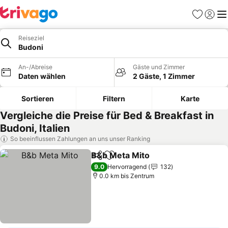
Favoriten
Einlog
Me
Reiseziel
Budoni
An-/Abreise
Gäste und Zimmer
Daten wählen
2 Gäste, 1 Zimmer
Sortieren
Filtern
Karte
Vergleiche die Preise für Bed & Breakfast in
Budoni, Italien
So beeinflussen Zahlungen an uns unser Ranking
B&b Meta Mito
Teilen
Zu Favoriten hinzufügen
9.0
Hervorragend
132
0.0 km bis Zentrum