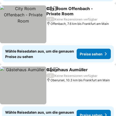
City Room Offenbach -
Teilen
Zu Favoriten hinzufügen
Private Room
Preise sehen
/
Keine Rezensionen verfügbar
Offenbach, 7.6 km bis Frankfurt am Main
Wähle Reisedaten aus, um die genauen
Preise sehen
Preise zu sehen
Gästehaus Aumüller
Teilen
Zu Favoriten hinzufügen
Preis
/
Keine Rezensionen verfügbar
Oberursel, 10.3 km bis Frankfurt am Main
Wähle Reisedaten aus, um die genauen
Preise sehen