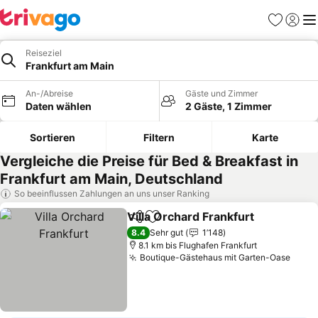
Favoriten
Einlog
Me
Reiseziel
Frankfurt am Main
An-/Abreise
Gäste und Zimmer
Daten wählen
2 Gäste, 1 Zimmer
Sortieren
Filtern
Karte
Vergleiche die Preise für Bed & Breakfast in
Frankfurt am Main, Deutschland
So beeinflussen Zahlungen an uns unser Ranking
Villa Orchard Frankfurt
Teilen
Zu Favoriten hinzufügen
Pre
8.4
Sehr gut
1’148
8.1 km bis Flughafen Frankfurt
Boutique-Gästehaus mit Garten-Oase
Preis