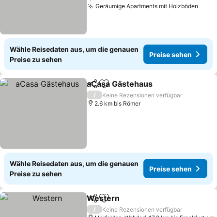
Geräumige Apartments mit Holzböden
Preis
Wähle Reisedaten aus, um die genauen
Preise sehen
Preise zu sehen
aCasa Gästehaus
Teilen
Zu Favoriten hinzufügen
Preise s
/
Keine Rezensionen verfügbar
2.6 km bis Römer
Wähle Reisedaten aus, um die genauen
Preise sehen
Preise zu sehen
Western
Teilen
Zu Favoriten hinzufügen
Preise sehen
/
Keine Rezensionen verfügbar