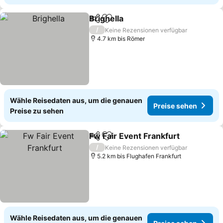
Brighella
Teilen
Zu Favoriten hinzufügen
Preise sehen
/
Keine Rezensionen verfügbar
4.7 km bis Römer
Wähle Reisedaten aus, um die genauen
Preise sehen
Preise zu sehen
Fw Fair Event Frankfurt
Teilen
Zu Favoriten hinzufügen
Pre
/
Keine Rezensionen verfügbar
5.2 km bis Flughafen Frankfurt
Wähle Reisedaten aus, um die genauen