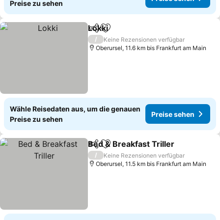
Preise zu sehen
Lokki
Teilen
Zu Favoriten hinzufügen
Preise sehen
/
Keine Rezensionen verfügbar
Oberursel, 11.6 km bis Frankfurt am Main
Wähle Reisedaten aus, um die genauen
Preise sehen
Preise zu sehen
Bed & Breakfast Triller
Teilen
Zu Favoriten hinzufügen
Pre
/
Keine Rezensionen verfügbar
Oberursel, 11.5 km bis Frankfurt am Main