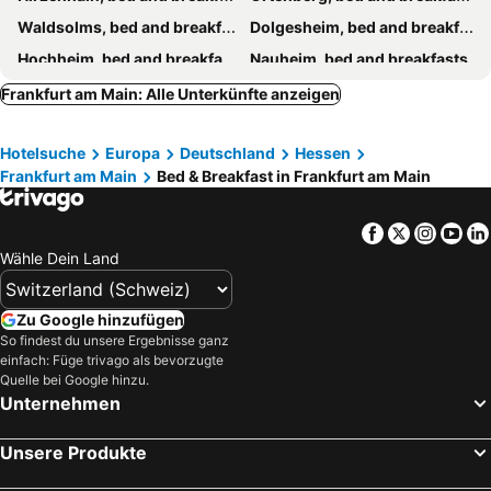
Waldsolms, bed and breakfasts
Dolgesheim, bed and breakfasts
Hochheim, bed and breakfasts
Nauheim, bed and breakfasts
Mörfelden-Walldorf, bed and breakfasts
Ginsheim-Gustavsburg, bed and breakfasts
Frankfurt am Main: Alle Unterkünfte anzeigen
Darmstadt, bed and breakfasts
Schöllkrippen, bed and breakfasts
Hotelsuche
Europa
Deutschland
Hessen
Nidda, bed and breakfasts
Mainz, bed and breakfasts
Frankfurt am Main
Bed & Breakfast in Frankfurt am Main
Bad Schwalbach, bed and breakfasts
Elsenfeld, bed and breakfasts
Rüsselsheim, bed and breakfasts
Eltville, bed and breakfasts
Facebook
Twitter
Insta
Yo
Gimbsheim, bed and breakfasts
Hungen, bed and breakfasts
Wähle Dein Land
Friedrichsdorf, bed and breakfasts
Bensheim, bed and breakfasts
Guntersblum, bed and breakfasts
Offenbach, bed and breakfasts
Zu Google hinzufügen
So findest du unsere Ergebnisse ganz
Bad König, bed and breakfasts
Büdingen, bed and breakfasts
einfach: Füge trivago als bevorzugte
Dorn-Dürkheim, bed and breakfasts
Bischofsheim b. Rüsselsheim, bed and breakfasts
Quelle bei Google hinzu.
Unternehmen
Kriftel, bed and breakfasts
Unsere Produkte