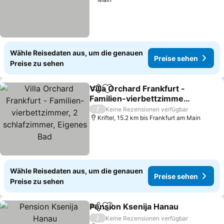
Wähle Reisedaten aus, um die genauen
Preise sehen
Preise zu sehen
Villa Orchard Frankfurt -
Teilen
Zu Favoriten hinzufügen
Familien-vierbettzimmer,
2 schlafzimmer, Eigenes
Preise sehen
/
Keine Rezensionen verfügbar
Bad
Kriftel, 15.2 km bis Frankfurt am Main
Wähle Reisedaten aus, um die genauen
Preise sehen
Preise zu sehen
Pension Ksenija Hanau
Teilen
Zu Favoriten hinzufügen
Pre
/
Keine Rezensionen verfügbar