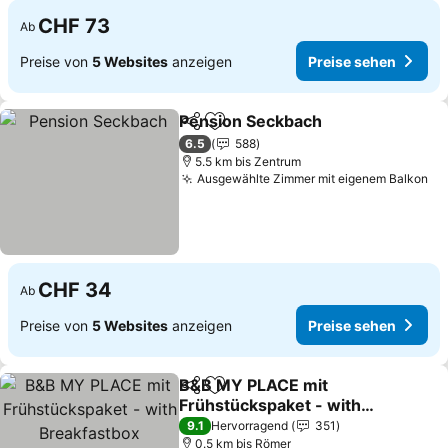
CHF 73
Ab
Preise von
5 Websites
anzeigen
Preise sehen
Pension Seckbach
Teilen
Zu Favoriten hinzufügen
Preise 
6.5
588
5.5 km bis Zentrum
Ausgewählte Zimmer mit eigenem Balkon
Pr
CHF 34
Ab
Preise von
5 Websites
anzeigen
Preise sehen
B&B MY PLACE mit
Teilen
Zu Favoriten hinzufügen
Frühstückspaket - with
Breakfastbox
Preise sehen
9.1
Hervorragend
351
0.5 km bis Römer