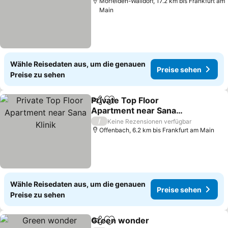
Mörfelden-Walldorf, 17.2 km bis Frankfurt am
Main
Wähle Reisedaten aus, um die genauen
Preise sehen
Preise zu sehen
Private Top Floor
Teilen
Zu Favoriten hinzufügen
Apartment near Sana
Klinik
Preise sehen
/
Keine Rezensionen verfügbar
Offenbach, 6.2 km bis Frankfurt am Main
Wähle Reisedaten aus, um die genauen
Preise sehen
Preise zu sehen
Green wonder
Teilen
Zu Favoriten hinzufügen
Preise sehe