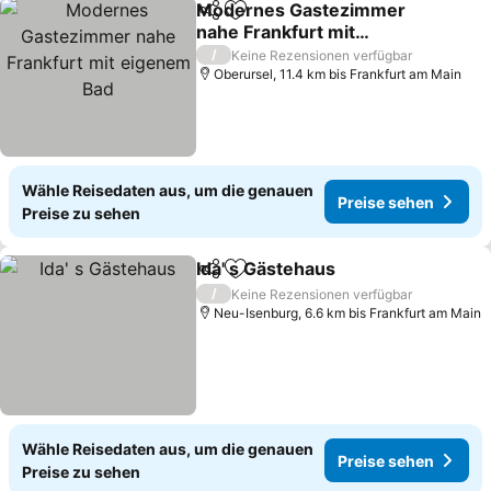
Modernes Gastezimmer
Teilen
Zu Favoriten hinzufügen
nahe Frankfurt mit
eigenem Bad
Preise sehen
/
Keine Rezensionen verfügbar
Oberursel, 11.4 km bis Frankfurt am Main
Wähle Reisedaten aus, um die genauen
Preise sehen
Preise zu sehen
Ida' s Gästehaus
Teilen
Zu Favoriten hinzufügen
Preise se
/
Keine Rezensionen verfügbar
Neu-Isenburg, 6.6 km bis Frankfurt am Main
Wähle Reisedaten aus, um die genauen
Preise sehen
Preise zu sehen