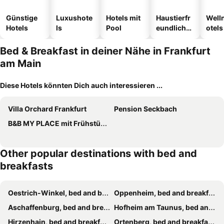
Günstige
Luxushote
Hotels mit
Haustierfr
Well
Hotels
ls
Pool
eundliche
otels
Hotels
Bed & Breakfast in deiner Nähe in Frankfurt
am Main
Diese Hotels könnten Dich auch interessieren ...
Villa Orchard Frankfurt
Pension Seckbach
B&B MY PLACE mit Frühstückspaket - with Breakfastbox
Other popular destinations with bed and
breakfasts
Oestrich-Winkel, bed and breakfasts
Oppenheim, bed and breakfasts
Aschaffenburg, bed and breakfasts
Hofheim am Taunus, bed and breakfasts
Hirzenhain, bed and breakfasts
Ortenberg, bed and breakfasts