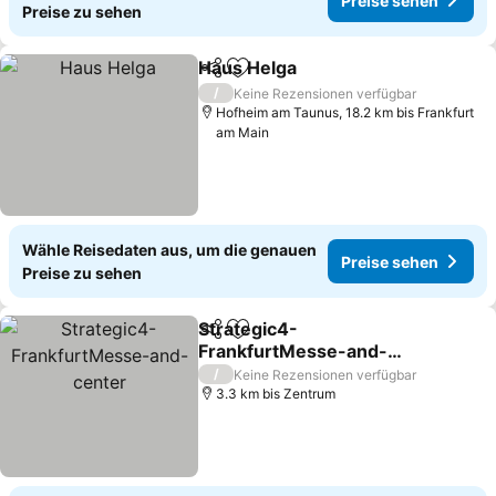
Preise sehen
Preise zu sehen
Haus Helga
Teilen
Zu Favoriten hinzufügen
Preise sehen
/
Keine Rezensionen verfügbar
Hofheim am Taunus, 18.2 km bis Frankfurt
am Main
Wähle Reisedaten aus, um die genauen
Preise sehen
Preise zu sehen
Strategic4-
Teilen
Zu Favoriten hinzufügen
FrankfurtMesse-and-
center
Preise sehen
/
Keine Rezensionen verfügbar
3.3 km bis Zentrum