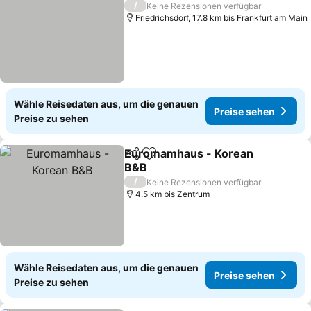
/
Keine Rezensionen verfügbar
Friedrichsdorf, 17.8 km bis Frankfurt am Main
Wähle Reisedaten aus, um die genauen
Preise sehen
Preise zu sehen
Euromamhaus - Korean
Teilen
Zu Favoriten hinzufügen
B&B
Preise sehen
/
Keine Rezensionen verfügbar
4.5 km bis Zentrum
Wähle Reisedaten aus, um die genauen
Preise sehen
Preise zu sehen