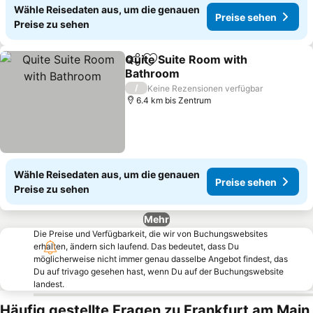
Wähle Reisedaten aus, um die genauen
Preise sehen
Preise zu sehen
Quite Suite Room with
Teilen
Zu Favoriten hinzufügen
Bathroom
Preise sehen
/
Keine Rezensionen verfügbar
6.4 km bis Zentrum
Wähle Reisedaten aus, um die genauen
Preise sehen
Preise zu sehen
Mehr
Die Preise und Verfügbarkeit, die wir von Buchungswebsites
erhalten, ändern sich laufend. Das bedeutet, dass Du
möglicherweise nicht immer genau dasselbe Angebot findest, das
Du auf trivago gesehen hast, wenn Du auf der Buchungswebsite
landest.
Häufig gestellte Fragen zu Frankfurt am Main