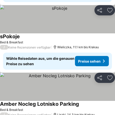
Teilen
Zu
sPokoje
Bed & Breakfast
/
Wieliczka, 11.1 km bis Krakau
Keine Rezensionen verfügbar
Wähle Reisedaten aus, um die genauen
Preise sehen
Preise zu sehen
Teilen
Zu
Amber Nocleg Lotnisko Parking
Bed & Breakfast
/
Liszki, 14.3 km bis Krakau
Keine Rezensionen verfügbar