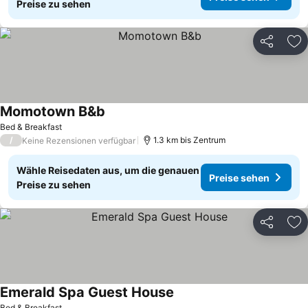
Preise zu sehen
Teilen
Zu
Momotown B&b
Bed & Breakfast
/
1.3 km bis Zentrum
Keine Rezensionen verfügbar
Wähle Reisedaten aus, um die genauen
Preise sehen
Preise zu sehen
Teilen
Zu
Emerald Spa Guest House
Bed & Breakfast