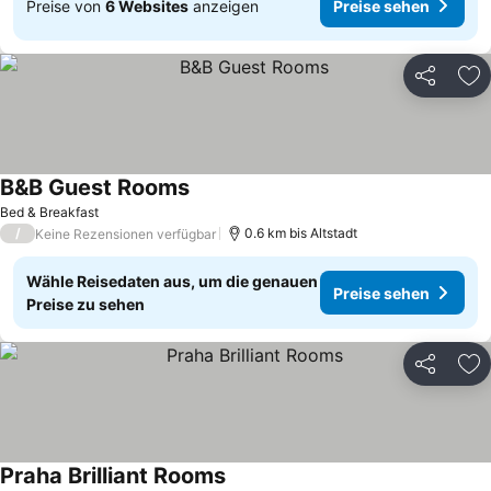
Preise von
6 Websites
anzeigen
Preise sehen
Teilen
Zu
B&B Guest Rooms
Bed & Breakfast
/
0.6 km bis Altstadt
Keine Rezensionen verfügbar
Wähle Reisedaten aus, um die genauen
Preise sehen
Preise zu sehen
Teilen
Zu
Praha Brilliant Rooms