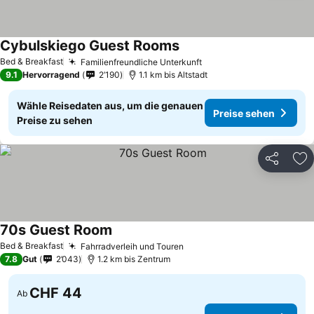
Cybulskiego Guest Rooms
Bed & Breakfast
Familienfreundliche Unterkunft
9.1
Hervorragend
2’190
1.1 km bis Altstadt
Wähle Reisedaten aus, um die genauen
Preise sehen
Preise zu sehen
Teilen
Zu
70s Guest Room
Bed & Breakfast
Fahrradverleih und Touren
7.8
Gut
2’043
1.2 km bis Zentrum
CHF 44
Ab