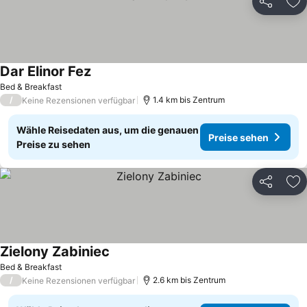
Teilen
Zu
Dar Elinor Fez
Bed & Breakfast
/
1.4 km bis Zentrum
Keine Rezensionen verfügbar
Wähle Reisedaten aus, um die genauen
Preise sehen
Preise zu sehen
Teilen
Zu
Zielony Zabiniec
Bed & Breakfast
/
2.6 km bis Zentrum
Keine Rezensionen verfügbar