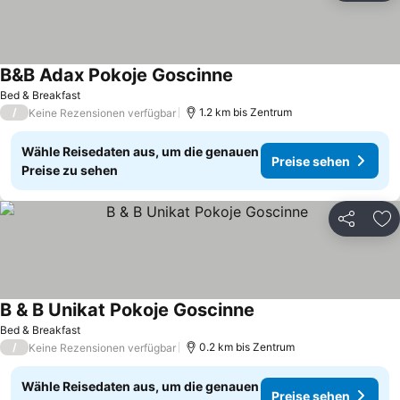
B&B Adax Pokoje Goscinne
Bed & Breakfast
/
1.2 km bis Zentrum
Keine Rezensionen verfügbar
Wähle Reisedaten aus, um die genauen
Preise sehen
Preise zu sehen
Teilen
Zu
B & B Unikat Pokoje Goscinne
Bed & Breakfast
/
0.2 km bis Zentrum
Keine Rezensionen verfügbar
Wähle Reisedaten aus, um die genauen
Preise sehen