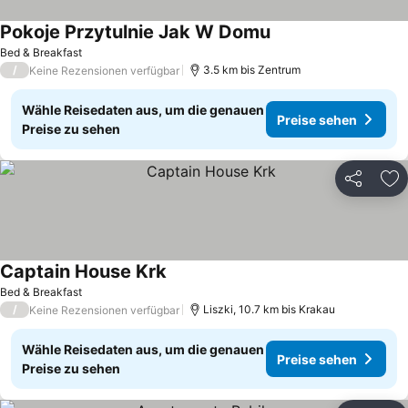
Pokoje Przytulnie Jak W Domu
Bed & Breakfast
/
3.5 km bis Zentrum
Keine Rezensionen verfügbar
Wähle Reisedaten aus, um die genauen
Preise sehen
Preise zu sehen
Teilen
Zu
Captain House Krk
Bed & Breakfast
/
Liszki, 10.7 km bis Krakau
Keine Rezensionen verfügbar
Wähle Reisedaten aus, um die genauen
Preise sehen
Preise zu sehen