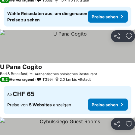
8.6
Hervorragend
1’666
1.6 km bis Altstadt
Wähle Reisedaten aus, um die genauen
Preise sehen
Preise zu sehen
Teilen
Zu
U Pana Cogito
Bed & Breakfast
Authentisches polnisches Restaurant
9.2
Hervorragend
1’399
2.0 km bis Altstadt
CHF 65
Ab
Preise von
5 Websites
anzeigen
Preise sehen
Teilen
Zu