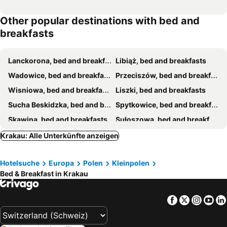
Other popular destinations with bed and
breakfasts
Lanckorona, bed and breakfasts
Libiąż, bed and breakfasts
Wadowice, bed and breakfasts
Przeciszów, bed and breakfasts
Wisniowa, bed and breakfasts
Liszki, bed and breakfasts
Sucha Beskidzka, bed and breakfasts
Spytkowice, bed and breakfasts
Skawina, bed and breakfasts
Sułoszowa, bed and breakfasts
Wieliczka, bed and breakfasts
Krzeszowice, bed and breakfasts
Krakau: Alle Unterkünfte anzeigen
Kocmyrzów-Luborzyca, bed and breakfasts
Zator, bed and breakfasts
Hotelsuche
Europa
Polen
Kleinpolen
Bed & Breakfast in Krakau
Facebook
Twitter
Insta
Yo