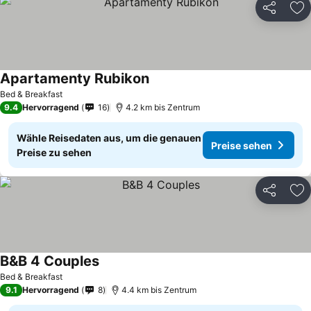
Teilen
Zu
Apartamenty Rubikon
Bed & Breakfast
9.4
Hervorragend
16
4.2 km bis Zentrum
Wähle Reisedaten aus, um die genauen
Preise sehen
Preise zu sehen
Teilen
Zu
B&B 4 Couples
Bed & Breakfast
9.1
Hervorragend
8
4.4 km bis Zentrum