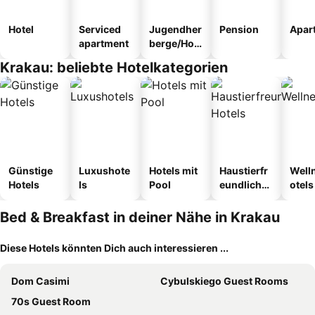
Hotel
Serviced
Jugendher
Pension
Apar
apartment
berge/Hos
tel
Krakau: beliebte Hotelkategorien
Günstige
Luxushote
Hotels mit
Haustierfr
Well
Hotels
ls
Pool
eundliche
otels
Hotels
Bed & Breakfast in deiner Nähe in Krakau
Diese Hotels könnten Dich auch interessieren ...
Dom Casimi
Cybulskiego Guest Rooms
70s Guest Room