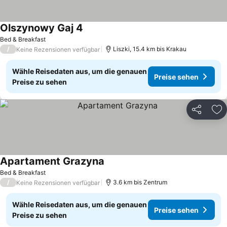
Olszynowy Gaj 4
Bed & Breakfast
/
Liszki, 15.4 km bis Krakau
Keine Rezensionen verfügbar
Wähle Reisedaten aus, um die genauen
Preise sehen
Preise zu sehen
Teilen
Zu
Apartament Grazyna
Bed & Breakfast
/
3.6 km bis Zentrum
Keine Rezensionen verfügbar
Wähle Reisedaten aus, um die genauen
Preise sehen
Preise zu sehen