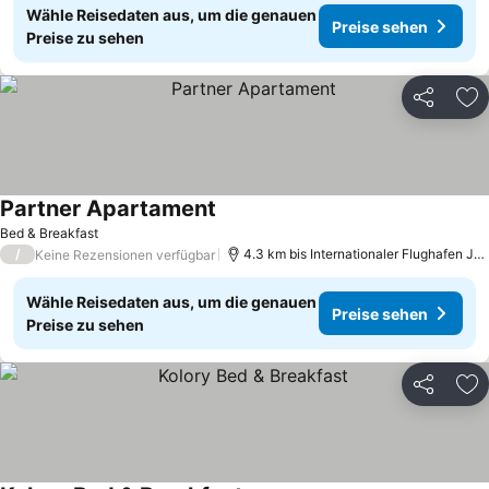
Wähle Reisedaten aus, um die genauen
Preise sehen
Preise zu sehen
Teilen
Zu
Partner Apartament
Bed & Breakfast
/
4.3 km bis Internationaler Flughafen Johannes Paul II. Krakau-Balice
Keine Rezensionen verfügbar
Wähle Reisedaten aus, um die genauen
Preise sehen
Preise zu sehen
Teilen
Zu