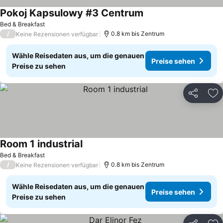
Pokoj Kapsulowy #3 Centrum
Bed & Breakfast
/
0.8 km bis Zentrum
Keine Rezensionen verfügbar
Wähle Reisedaten aus, um die genauen
Preise sehen
Preise zu sehen
Teilen
Zu
Room 1 industrial
Bed & Breakfast
/
0.8 km bis Zentrum
Keine Rezensionen verfügbar
Wähle Reisedaten aus, um die genauen
Preise sehen
Preise zu sehen