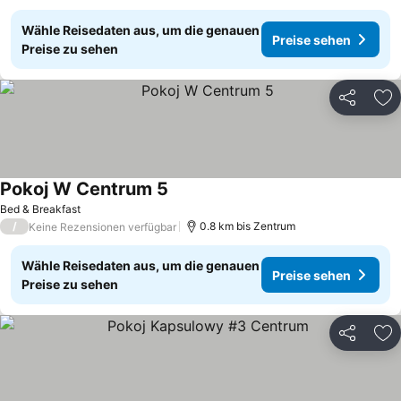
Wähle Reisedaten aus, um die genauen
Preise sehen
Preise zu sehen
Teilen
Zu
Pokoj W Centrum 5
Bed & Breakfast
/
0.8 km bis Zentrum
Keine Rezensionen verfügbar
Wähle Reisedaten aus, um die genauen
Preise sehen
Preise zu sehen
Teilen
Zu