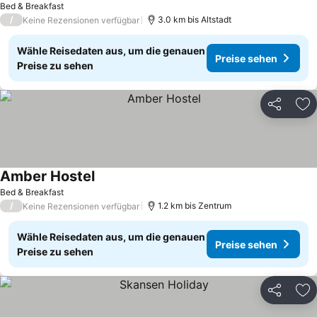
Bed & Breakfast
/
3.0 km bis Altstadt
Keine Rezensionen verfügbar
Wähle Reisedaten aus, um die genauen
Preise sehen
Preise zu sehen
Teilen
Zu
Amber Hostel
Bed & Breakfast
/
1.2 km bis Zentrum
Keine Rezensionen verfügbar
Wähle Reisedaten aus, um die genauen
Preise sehen
Preise zu sehen
Teilen
Zu