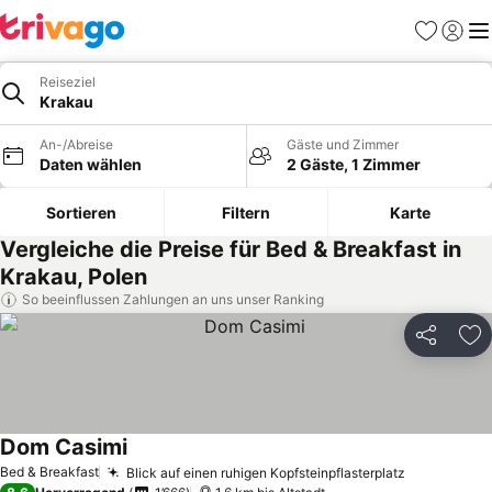
Favoriten
Einlog
Me
Reiseziel
Krakau
An-/Abreise
Gäste und Zimmer
Daten wählen
2 Gäste, 1 Zimmer
Sortieren
Filtern
Karte
Vergleiche die Preise für Bed & Breakfast in
Krakau, Polen
So beeinflussen Zahlungen an uns unser Ranking
Teilen
Zu
Dom Casimi
Bed & Breakfast
Blick auf einen ruhigen Kopfsteinpflasterplatz