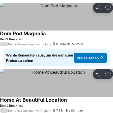
Teilen
Zu
Dom Pod Magnolia
Bed & Breakfast
/
8.6 km bis Zentrum
Keine Rezensionen verfügbar
Wähle Reisedaten aus, um die genauen
Preise sehen
Preise zu sehen
Teilen
Zu
Home At Beautiful Location
Bed & Breakfast
/
7.2 km bis Zentrum
Keine Rezensionen verfügbar