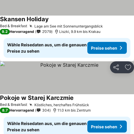
Skansen Holiday
Bed & Breakfast
Lage am See mit Sonnenuntergangsblick
9.2
Hervorragend
2’079
Liszki, 9.9 km bis Krakau
Wähle Reisedaten aus, um die genauen
Preise sehen
Preise zu sehen
Teilen
Zu
Pokoje w Starej Karczmie
Bed & Breakfast
Köstliches, herzhaftes Frühstück
8.7
Hervorragend
304
11.0 km bis Zentrum
Wähle Reisedaten aus, um die genauen
Preise sehen
Preise zu sehen