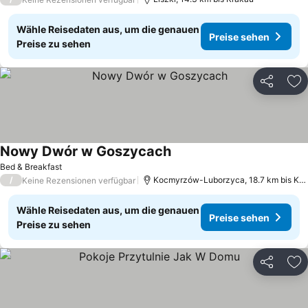
Wähle Reisedaten aus, um die genauen
Preise sehen
Preise zu sehen
Teilen
Zu
Nowy Dwór w Goszycach
Bed & Breakfast
/
Kocmyrzów-Luborzyca, 18.7 km bis Krakau
Keine Rezensionen verfügbar
Wähle Reisedaten aus, um die genauen
Preise sehen
Preise zu sehen
Teilen
Zu