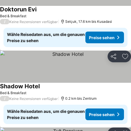
Doktorun Evi
Preise sehen
Bed & Breakfast
/
Selçuk, 17.6 km bis Kusadasi
Keine Rezensionen verfügbar
Wähle Reisedaten aus, um die genauen
Preise sehen
Preise zu sehen
Teilen
Zu
Shadow Hotel
Preise sehen
Bed & Breakfast
/
0.2 km bis Zentrum
Keine Rezensionen verfügbar
Wähle Reisedaten aus, um die genauen
Preise sehen
Preise zu sehen