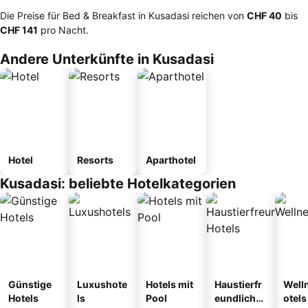
Die Preise für Bed & Breakfast in Kusadasi reichen von
‎CHF 40
bis
‎CHF 141
pro Nacht.
Andere Unterkünfte in Kusadasi
Hotel
Resorts
Aparthotel
Kusadasi: beliebte Hotelkategorien
Günstige
Luxushote
Hotels mit
Haustierfr
Well
Hotels
ls
Pool
eundliche
otels