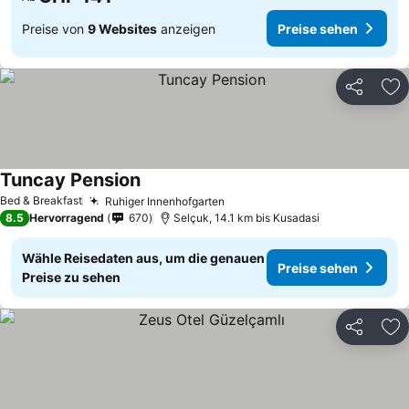
Preise von
9 Websites
anzeigen
Preise sehen
Teilen
Zu
Tuncay Pension
Preise sehen
Bed & Breakfast
Ruhiger Innenhofgarten
Preise sehen
8.5
Hervorragend
670
Selçuk, 14.1 km bis Kusadasi
Wähle Reisedaten aus, um die genauen
Preise sehen
Preise zu sehen
Teilen
Zu