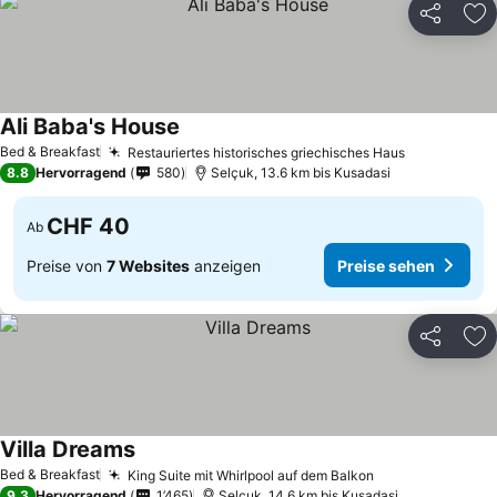
Teilen
Zu
Ali Baba's House
Preise sehen
Bed & Breakfast
Restauriertes historisches griechisches Haus
Preise seh
8.8
Hervorragend
580
Selçuk, 13.6 km bis Kusadasi
CHF 40
Ab
Preise von
7 Websites
anzeigen
Preise sehen
Teilen
Zu
Villa Dreams
Preise sehen
Bed & Breakfast
King Suite mit Whirlpool auf dem Balkon
Preise sehen
9.3
Hervorragend
1’465
Selçuk, 14.6 km bis Kusadasi