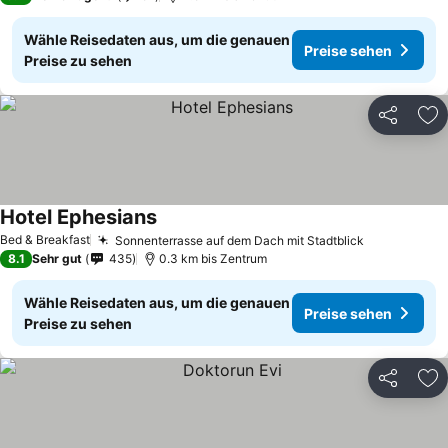
Wähle Reisedaten aus, um die genauen
Preise sehen
Preise zu sehen
Teilen
Zu
Hotel Ephesians
Preise sehen
Bed & Breakfast
Sonnenterrasse auf dem Dach mit Stadtblick
Preise seh
8.1
Sehr gut
435
0.3 km bis Zentrum
Wähle Reisedaten aus, um die genauen
Preise sehen
Preise zu sehen
Teilen
Zu