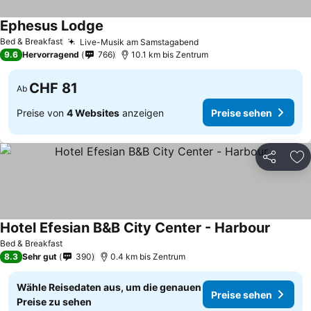
Ephesus Lodge
Preise sehen
Bed & Breakfast
Live-Musik am Samstagabend
Preise sehen
9.6
Hervorragend
766
10.1 km bis Zentrum
CHF 81
Ab
Preise von
4 Websites
anzeigen
Preise sehen
Teilen
Zu
Hotel Efesian B&B City Center - Harbour
Preise 
Bed & Breakfast
8.3
Sehr gut
390
0.4 km bis Zentrum
Wähle Reisedaten aus, um die genauen
Preise sehen
Preise zu sehen