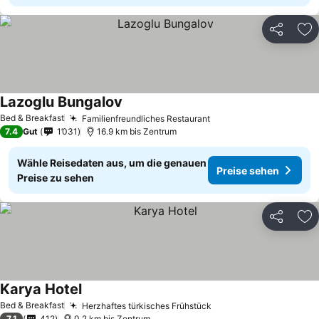
Teilen
Zu
Lazoglu Bungalov
Preise sehen
Bed & Breakfast
Familienfreundliches Restaurant
Preise sehen
7.4
Gut
1’031
16.9 km bis Zentrum
Wähle Reisedaten aus, um die genauen
Preise sehen
Preise zu sehen
Teilen
Zu
Karya Hotel
Preise sehen
Bed & Breakfast
Herzhaftes türkisches Frühstück
Preise sehen
7.1
412
0.2 km bis Zentrum