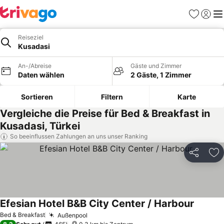
Favoriten
Einlog
Me
Reiseziel
Kusadasi
An-/Abreise
Gäste und Zimmer
Daten wählen
2 Gäste, 1 Zimmer
Sortieren
Filtern
Karte
Vergleiche die Preise für Bed & Breakfast in
Kusadasi, Türkei
So beeinflussen Zahlungen an uns unser Ranking
Teilen
Zu
Efesian Hotel B&B City Center / Harbour
Preise 
Bed & Breakfast
Außenpool
Preise sehen