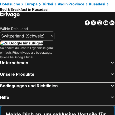
Hotelsuche
Europa
Türkei
Aydin Province
Kusadasi
Bed & Breakfast in Kusadasi
Facebook
Twitter
Insta
Yo
Wähle Dein Land
Zu Google hinzufügen
So findest du unsere Ergebnisse ganz
einfach: Füge trivago als bevorzugte
Quelle bei Google hinzu.
Unternehmen
Unsere Produkte
Bedingungen und Richtlinien
Hilfe
Melde Dich an, um exklusive Vorteile für