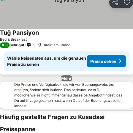
Teilen
Zu
Tuğ Pansiyon
Preise sehen
Bed & Breakfast
8.3
Sehr gut
5
Direkt am Strand
Wähle Reisedaten aus, um die genauen
Preise sehen
Preise zu sehen
Mehr
Die Preise und Verfügbarkeit, die wir von Buchungswebsites
erhalten, ändern sich laufend. Das bedeutet, dass Du
möglicherweise nicht immer genau dasselbe Angebot findest, das
Du auf trivago gesehen hast, wenn Du auf der Buchungswebsite
landest.
Häufig gestellte Fragen zu Kusadasi
Preisspanne