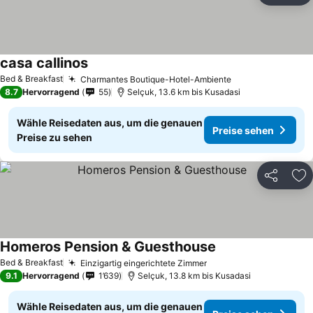
casa callinos
Preise sehen
Bed & Breakfast
Charmantes Boutique-Hotel-Ambiente
Preise sehen
8.7
Hervorragend
55
Selçuk, 13.6 km bis Kusadasi
Wähle Reisedaten aus, um die genauen
Preise sehen
Preise zu sehen
Teilen
Zu
Homeros Pension & Guesthouse
Preise sehen
Bed & Breakfast
Einzigartig eingerichtete Zimmer
Preise sehen
9.1
Hervorragend
1’639
Selçuk, 13.8 km bis Kusadasi
Wähle Reisedaten aus, um die genauen