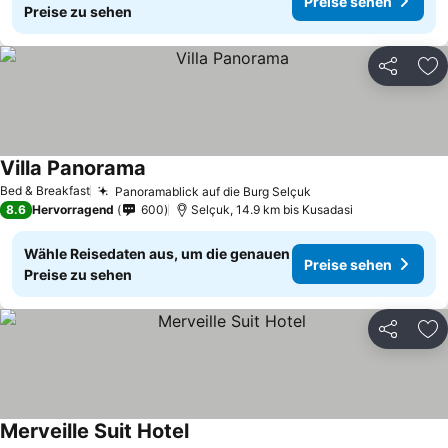
Preise sehen
Preise zu sehen
Teilen
Zu
Villa Panorama
Preise sehen
Bed & Breakfast
Panoramablick auf die Burg Selçuk
Preise sehen
8.6
Hervorragend
600
Selçuk, 14.9 km bis Kusadasi
Wähle Reisedaten aus, um die genauen
Preise sehen
Preise zu sehen
Teilen
Zu
Merveille Suit Hotel
Preise sehen