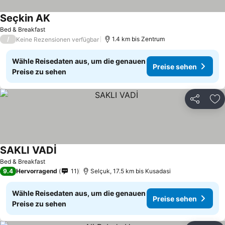
Seçkin AK
Preise sehen
Bed & Breakfast
/
1.4 km bis Zentrum
Keine Rezensionen verfügbar
Wähle Reisedaten aus, um die genauen
Preise sehen
Preise zu sehen
Teilen
Zu
SAKLI VADİ
Preise sehen
Bed & Breakfast
9.4
Hervorragend
11
Selçuk, 17.5 km bis Kusadasi
Wähle Reisedaten aus, um die genauen
Preise sehen
Preise zu sehen