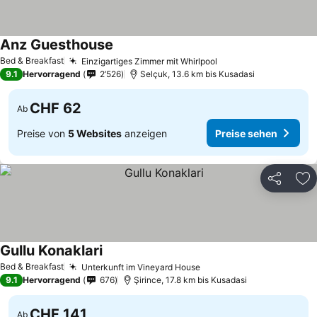
Anz Guesthouse
Preise sehen
Bed & Breakfast
Einzigartiges Zimmer mit Whirlpool
Preise sehen
9.1
Hervorragend
2’526
Selçuk, 13.6 km bis Kusadasi
CHF 62
Ab
Preise von
5 Websites
anzeigen
Preise sehen
Teilen
Zu
Gullu Konaklari
Preise sehen
Bed & Breakfast
Unterkunft im Vineyard House
Preise sehen
9.1
Hervorragend
676
Şirince, 17.8 km bis Kusadasi
CHF 141
Ab