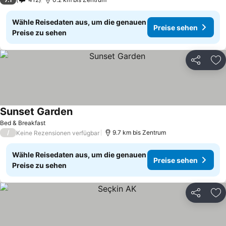
Wähle Reisedaten aus, um die genauen
Preise sehen
Preise zu sehen
Teilen
Zu
Sunset Garden
Preise sehen
Bed & Breakfast
/
9.7 km bis Zentrum
Keine Rezensionen verfügbar
Wähle Reisedaten aus, um die genauen
Preise sehen
Preise zu sehen
Teilen
Zu