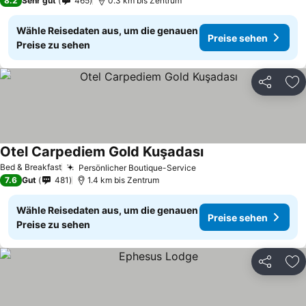
8.2
Sehr gut
465
0.3 km bis Zentrum
Wähle Reisedaten aus, um die genauen
Preise sehen
Preise zu sehen
Teilen
Zu
Otel Carpediem Gold Kuşadası
Preise sehen
Bed & Breakfast
Persönlicher Boutique-Service
Preise sehen
7.6
Gut
481
1.4 km bis Zentrum
Wähle Reisedaten aus, um die genauen
Preise sehen
Preise zu sehen
Teilen
Zu