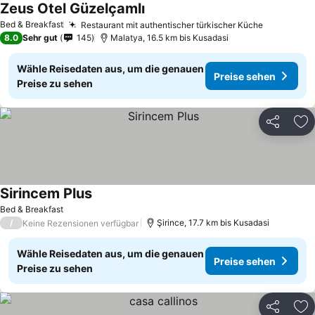
Zeus Otel Güzelçamlı
Preise sehen
Bed & Breakfast
Restaurant mit authentischer türkischer Küche
Preise se
8.0
Sehr gut
145
Malatya, 16.5 km bis Kusadasi
Wähle Reisedaten aus, um die genauen
Preise sehen
Preise zu sehen
Teilen
Zu
Sirincem Plus
Preise sehen
Bed & Breakfast
/
Şirince, 17.7 km bis Kusadasi
Keine Rezensionen verfügbar
Wähle Reisedaten aus, um die genauen
Preise sehen
Preise zu sehen
Teilen
Zu