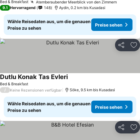
Bed & Breakfast
Atemberaubender Meerblick von den Zimmern
Preise se
9.1
Hervorragend
148
Aydin, 0.2 km bis Kusadasi
Wähle Reisedaten aus, um die genauen
Preise sehen
Preise zu sehen
Teilen
Zu
Dutlu Konak Tas Evleri
Preise sehen
Bed & Breakfast
/
Söke, 9.5 km bis Kusadasi
Keine Rezensionen verfügbar
Wähle Reisedaten aus, um die genauen
Preise sehen
Preise zu sehen
Teilen
Zu