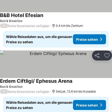
B&B Hotel Efesian
Preise sehen
Bed & Breakfast
/
0.4 km bis Zentrum
Keine Rezensionen verfügbar
Wähle Reisedaten aus, um die genauen
Preise sehen
Preise zu sehen
Teilen
Zu
Erdem Ciftligi/ Ephesus Arena
Preise sehen
Bed & Breakfast
/
Selçuk, 12.6 km bis Kusadasi
Keine Rezensionen verfügbar
Wähle Reisedaten aus, um die genauen
Preise sehen
Preise zu sehen