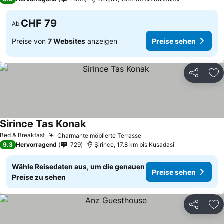
CHF 79
Ab
Preise von
7 Websites
anzeigen
Preise sehen
Teilen
Zu
Sirince Tas Konak
Preise sehen
Bed & Breakfast
Charmante möblierte Terrasse
Preise sehen
9.3
Hervorragend
729
Şirince, 17.8 km bis Kusadasi
Wähle Reisedaten aus, um die genauen
Preise sehen
Preise zu sehen
Teilen
Zu