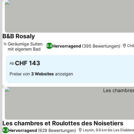
B&B Rosaly
Geräumige Suiten
Hervorragend
(395 Bewertungen)
9.0
Chât
mit eigenem Bad
CHF 143
Ab
Preise von
3 Websites
anzeigen
Les chambres et Roulottes des Noisetiers
Hervorragend
(629 Bewertungen)
9.3
Leysin, 9.6 km bis Les Diablere