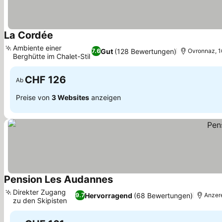
La Cordée
Ambiente einer
Gut
(128 Bewertungen)
7.6
Ovronnaz, 16
Berghütte im Chalet-Stil
CHF 126
Ab
Preise von
3 Websites
anzeigen
Pension Les Audannes
Direkter Zugang
Hervorragend
(68 Bewertungen)
9.7
Anzere
zu den Skipisten