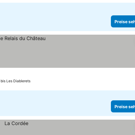
Preise se
 bis Les Diablerets
Preise se