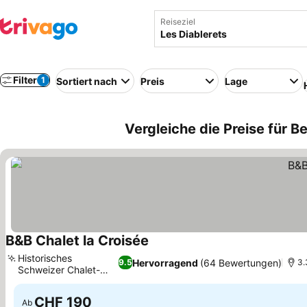
Reiseziel
Filter
1
Sortiert nach
Preis
Lage
Vergleiche die Preise für B
B&B Chalet la Croisée
Historisches
Hervorragend
(64 Bewertungen)
9.5
3.
Schweizer Chalet-
Ambiente
CHF 190
Ab