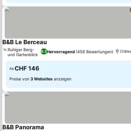
B&B Le Berceau
Ruhiger Berg-
Hervorragend
(456 Bewertungen)
9.2
Châtea
und Gartenblick
CHF 146
Ab
Preise von
3 Websites
anzeigen
B&B Panorama