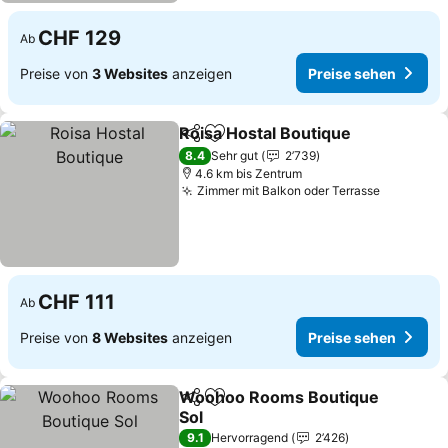
CHF 129
Ab
Preise von
3 Websites
anzeigen
Preise sehen
Roisa Hostal Boutique
Teilen
Zu Favoriten hinzufügen
8.4
Sehr gut
2’739
4.6 km bis Zentrum
Zimmer mit Balkon oder Terrasse
CHF 111
Ab
Preise von
8 Websites
anzeigen
Preise sehen
Woohoo Rooms Boutique
Teilen
Zu Favoriten hinzufügen
Sol
9.1
Hervorragend
2’426