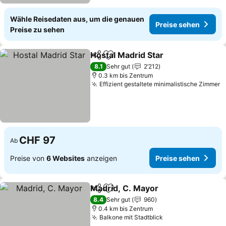
Wähle Reisedaten aus, um die genauen
Preise sehen
Preise zu sehen
Hostal Madrid Star
Teilen
Zu Favoriten hinzufügen
8.1
Sehr gut
2’212
0.3 km bis Zentrum
Effizient gestaltete minimalistische Zimmer
CHF 97
Ab
Preise von
6 Websites
anzeigen
Preise sehen
Madrid, C. Mayor
Teilen
Zu Favoriten hinzufügen
8.4
Sehr gut
960
0.4 km bis Zentrum
Balkone mit Stadtblick