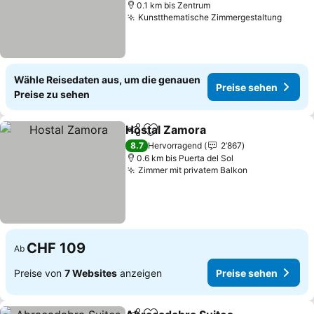
0.1 km bis Zentrum
Kunstthematische Zimmergestaltung
Wähle Reisedaten aus, um die genauen
Preise sehen
Preise zu sehen
Hostal Zamora
Teilen
Zu Favoriten hinzufügen
8.7
Hervorragend
2’867
0.6 km bis Puerta del Sol
Zimmer mit privatem Balkon
CHF 109
Ab
Preise von
7 Websites
anzeigen
Preise sehen