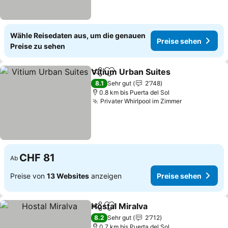
Wähle Reisedaten aus, um die genauen
Preise sehen
Preise zu sehen
Vitium Urban Suites
Teilen
Zu Favoriten hinzufügen
8.1
Sehr gut
2’748
0.8 km bis Puerta del Sol
Privater Whirlpool im Zimmer
CHF 81
Ab
Preise von
13 Websites
anzeigen
Preise sehen
Hostal Miralva
Teilen
Zu Favoriten hinzufügen
8.2
Sehr gut
2’712
0.7 km bis Puerta del Sol