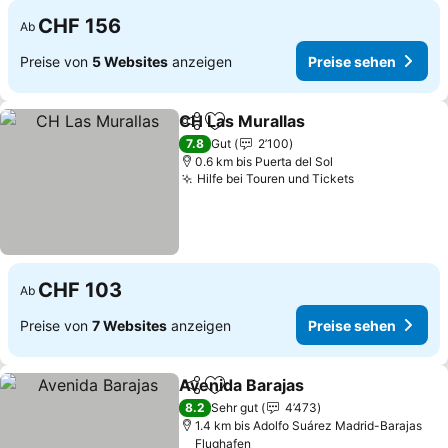
CHF 156
Ab
Preise von
5 Websites
anzeigen
Preise sehen
CH Las Murallas
Teilen
Zu Favoriten hinzufügen
7.8
Gut
2’100
0.6 km bis Puerta del Sol
Hilfe bei Touren und Tickets
CHF 103
Ab
Preise von
7 Websites
anzeigen
Preise sehen
Avenida Barajas
Teilen
Zu Favoriten hinzufügen
8.2
Sehr gut
4’473
1.4 km bis Adolfo Suárez Madrid-Barajas
Flughafen