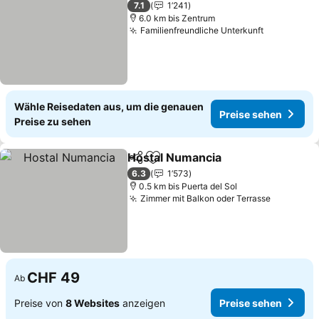
7.1
1’241
6.0 km bis Zentrum
Familienfreundliche Unterkunft
Wähle Reisedaten aus, um die genauen
Preise sehen
Preise zu sehen
Hostal Numancia
Teilen
Zu Favoriten hinzufügen
6.3
1’573
0.5 km bis Puerta del Sol
Zimmer mit Balkon oder Terrasse
CHF 49
Ab
Preise von
8 Websites
anzeigen
Preise sehen