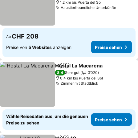
1.2 km bis Puerta del Sol
Haustierfreundliche Unterkünfte
CHF 208
Ab
Preise von
5 Websites
anzeigen
Preise sehen
Hostal La Macarena
Teilen
Zu Favoriten hinzufügen
8.4
Sehr gut
3’020
0.4 km bis Puerta del Sol
Zimmer mit Stadtblick
Wähle Reisedaten aus, um die genauen
Preise sehen
Preise zu sehen