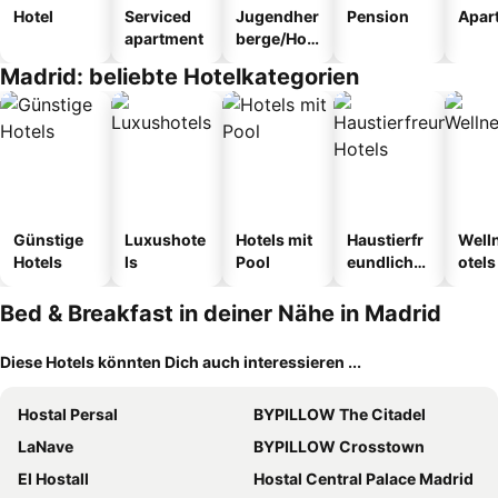
Hotel
Serviced
Jugendher
Pension
Apar
apartment
berge/Hos
tel
Madrid: beliebte Hotelkategorien
Günstige
Luxushote
Hotels mit
Haustierfr
Well
Hotels
ls
Pool
eundliche
otels
Hotels
Bed & Breakfast in deiner Nähe in Madrid
Diese Hotels könnten Dich auch interessieren ...
Hostal Persal
BYPILLOW The Citadel
LaNave
BYPILLOW Crosstown
El Hostall
Hostal Central Palace Madrid