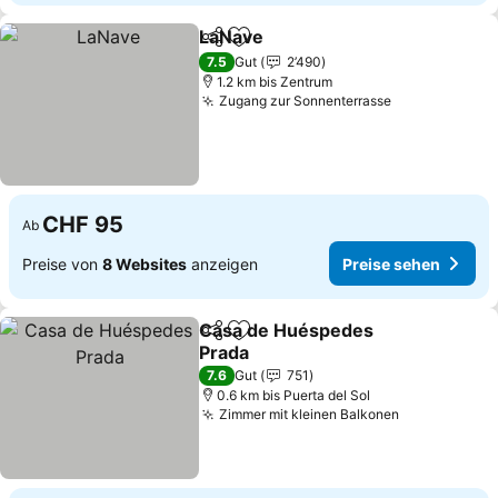
LaNave
Teilen
Zu Favoriten hinzufügen
7.5
Gut
2’490
1.2 km bis Zentrum
Zugang zur Sonnenterrasse
CHF 95
Ab
Preise von
8 Websites
anzeigen
Preise sehen
Casa de Huéspedes
Teilen
Zu Favoriten hinzufügen
Prada
7.6
Gut
751
0.6 km bis Puerta del Sol
Zimmer mit kleinen Balkonen