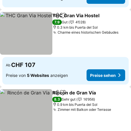
THC Gran Via Hostel
Teilen
Zu Favoriten hinzufügen
7.9
Gut
4’028
0.3 km bis Puerta del Sol
Charme eines historischen Gebäudes
CHF 107
Ab
Preise von
5 Websites
anzeigen
Preise sehen
Rincón de Gran Vía
Teilen
Zu Favoriten hinzufügen
8.3
Sehr gut
16’956
0.9 km bis Puerta del Sol
Zimmer mit Balkon oder Terrasse