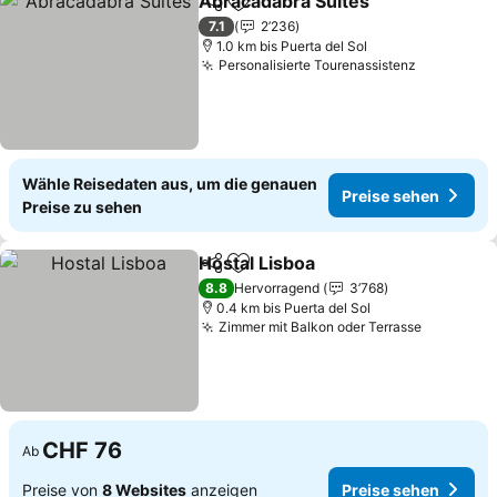
Abracadabra Suites
Teilen
Zu Favoriten hinzufügen
7.1
2’236
1.0 km bis Puerta del Sol
Personalisierte Tourenassistenz
Wähle Reisedaten aus, um die genauen
Preise sehen
Preise zu sehen
Hostal Lisboa
Teilen
Zu Favoriten hinzufügen
8.8
Hervorragend
3’768
0.4 km bis Puerta del Sol
Zimmer mit Balkon oder Terrasse
CHF 76
Ab
Preise von
8 Websites
anzeigen
Preise sehen