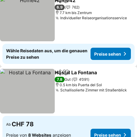
Home42
Teilen
Zu Favoriten hinzufügen
6.9
762
7.7 km bis Zentrum
Individueller Reiseorganisationsservice
Wähle Reisedaten aus, um die genauen
Preise sehen
Preise zu sehen
Hostal La Fontana
Teilen
Zu Favoriten hinzufügen
7.8
Gut
4’091
0.5 km bis Puerta del Sol
Schallisolierte Zimmer mit Straßenblick
CHF 78
Ab
Preise von
8 Websites
anzeigen
Preise sehen