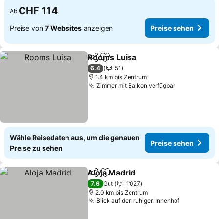
CHF 114
Ab
Preise von
7 Websites
anzeigen
Preise sehen
Rooms Luisa
Teilen
Zu Favoriten hinzufügen
6.4
51
1.4 km bis Zentrum
Zimmer mit Balkon verfügbar
Wähle Reisedaten aus, um die genauen
Preise sehen
Preise zu sehen
Aloja Madrid
Teilen
Zu Favoriten hinzufügen
7.6
Gut
1’027
2.0 km bis Zentrum
Blick auf den ruhigen Innenhof