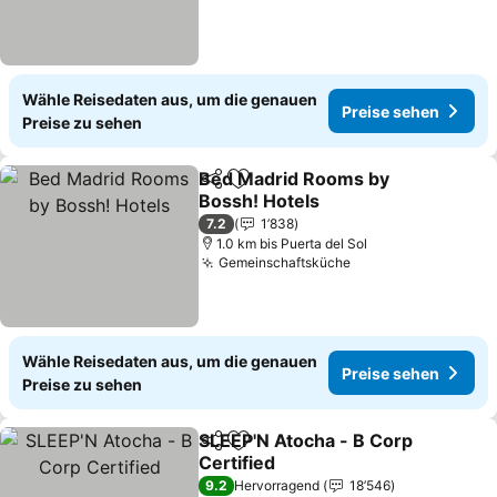
Wähle Reisedaten aus, um die genauen
Preise sehen
Preise zu sehen
Bed Madrid Rooms by
Teilen
Zu Favoriten hinzufügen
Bossh! Hotels
7.2
1’838
1.0 km bis Puerta del Sol
Gemeinschaftsküche
Wähle Reisedaten aus, um die genauen
Preise sehen
Preise zu sehen
SLEEP'N Atocha - B Corp
Teilen
Zu Favoriten hinzufügen
Certified
9.2
Hervorragend
18’546