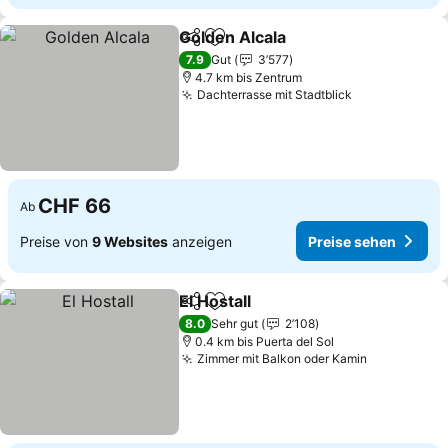
Golden Alcala
Teilen
Zu Favoriten hinzufügen
7.9
Gut
3’577
4.7 km bis Zentrum
Dachterrasse mit Stadtblick
CHF 66
Ab
Preise von
9 Websites
anzeigen
Preise sehen
El Hostall
Teilen
Zu Favoriten hinzufügen
8.0
Sehr gut
2’108
0.4 km bis Puerta del Sol
Zimmer mit Balkon oder Kamin