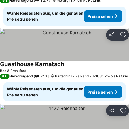
9.1
Hervorragend
1’274
Meran, 13.4 km bis Naturns
Wähle Reisedaten aus, um die genauen
Preise sehen
Preise zu sehen
Teilen
Zu
Guesthouse Karnatsch
Preise sehen
Bed & Breakfast
9.6
Hervorragend
243
Partschins - Rabland - Töll, 8.1 km bis Naturns
Wähle Reisedaten aus, um die genauen
Preise sehen
Preise zu sehen
Teilen
Zu