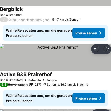
Bergblick
Preise sehen
Bed & Breakfast
/
1.7 km bis Zentrum
Keine Rezensionen verfügbar
Wähle Reisedaten aus, um die genauen
Preise sehen
Preise zu sehen
Teilen
Zu
Active B&B Prairerhof
Preise sehen
Bed & Breakfast
Beheizter Außenpool
Preise sehen
9.5
Hervorragend
287
Schenna, 16.0 km bis Naturns
Wähle Reisedaten aus, um die genauen
Preise sehen
Preise zu sehen