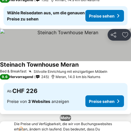
Wähle Reisedaten aus, um die genauen
Preise sehen
Preise zu sehen
Teilen
Zu
Steinach Townhouse Meran
Preise sehen
Bed & Breakfast
Stilvolle Einrichtung mit einzigartigen Möbeln
Preise seh
9.6
Hervorragend
245
Meran, 14.0 km bis Naturns
CHF 226
Ab
Preise von
3 Websites
anzeigen
Preise sehen
Mehr
Die Preise und Verfügbarkeit, die wir von Buchungswebsites
erhalten, ändern sich laufend. Das bedeutet, dass Du