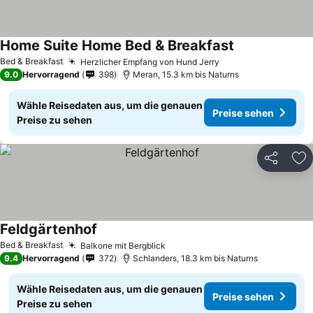
Home Suite Home Bed & Breakfast
Preise sehen
Bed & Breakfast
Herzlicher Empfang von Hund Jerry
Preise sehen
9.0
Hervorragend
398
Meran, 15.3 km bis Naturns
Wähle Reisedaten aus, um die genauen
Preise sehen
Preise zu sehen
Teilen
Zu
Feldgärtenhof
Preise sehen
Bed & Breakfast
Balkone mit Bergblick
Preise sehen
9.4
Hervorragend
372
Schlanders, 18.3 km bis Naturns
Wähle Reisedaten aus, um die genauen
Preise sehen
Preise zu sehen