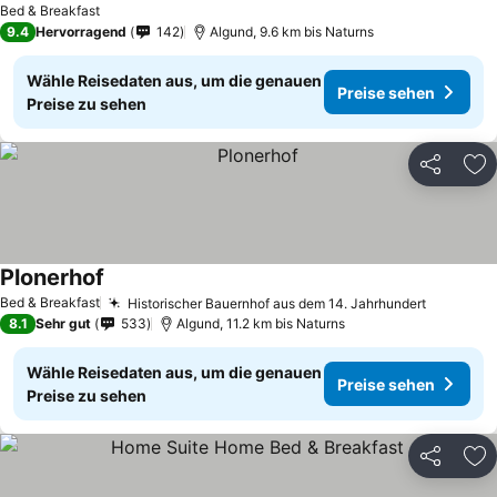
Bed & Breakfast
9.4
Hervorragend
142
Algund, 9.6 km bis Naturns
Wähle Reisedaten aus, um die genauen
Preise sehen
Preise zu sehen
Teilen
Zu
Plonerhof
Preise sehen
Bed & Breakfast
Historischer Bauernhof aus dem 14. Jahrhundert
Preise s
8.1
Sehr gut
533
Algund, 11.2 km bis Naturns
Wähle Reisedaten aus, um die genauen
Preise sehen
Preise zu sehen
Teilen
Zu