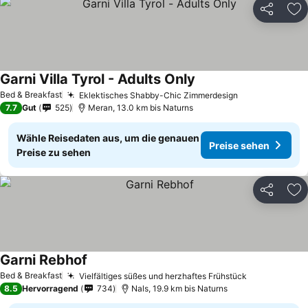
Teilen
Zu
Garni Villa Tyrol - Adults Only
Preise sehen
Bed & Breakfast
Eklektisches Shabby-Chic Zimmerdesign
Preise sehen
7.7
Gut
525
Meran, 13.0 km bis Naturns
Wähle Reisedaten aus, um die genauen
Preise sehen
Preise zu sehen
Teilen
Zu
Garni Rebhof
Preise sehen
Bed & Breakfast
Vielfältiges süßes und herzhaftes Frühstück
Preise sehe
8.5
Hervorragend
734
Nals, 19.9 km bis Naturns