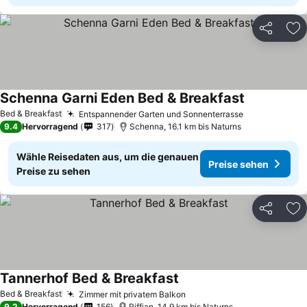
Teilen
Zu
Schenna Garni Eden Bed & Breakfast
Preise sehe
Bed & Breakfast
Entspannender Garten und Sonnenterrasse
Preise sehe
9.4
Hervorragend
317
Schenna, 16.1 km bis Naturns
Wähle Reisedaten aus, um die genauen
Preise sehen
Preise zu sehen
Teilen
Zu
Tannerhof Bed & Breakfast
Preise sehen
Bed & Breakfast
Zimmer mit privatem Balkon
Preise sehen
9.2
Hervorragend
156
Riffian, 14.9 km bis Naturns