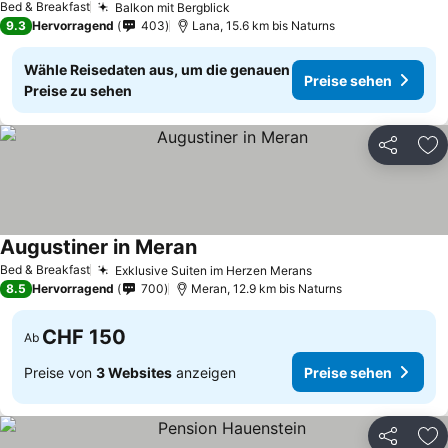
Bed & Breakfast
Balkon mit Bergblick
Preise sehen
9.3
Hervorragend
403
Lana, 15.6 km bis Naturns
Wähle Reisedaten aus, um die genauen
Preise sehen
Preise zu sehen
Teilen
Zu
Augustiner in Meran
Preise sehen
Bed & Breakfast
Exklusive Suiten im Herzen Merans
Preise sehen
8.5
Hervorragend
700
Meran, 12.9 km bis Naturns
CHF 150
Ab
Preise von
3 Websites
anzeigen
Preise sehen
Teilen
Zu