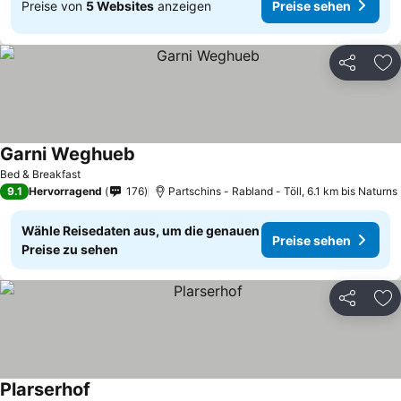
Preise von
5 Websites
anzeigen
Preise sehen
Teilen
Zu
Garni Weghueb
Preise sehen
Bed & Breakfast
9.1
Hervorragend
176
Partschins - Rabland - Töll, 6.1 km bis Naturns
Wähle Reisedaten aus, um die genauen
Preise sehen
Preise zu sehen
Teilen
Zu
Plarserhof
Preise sehen