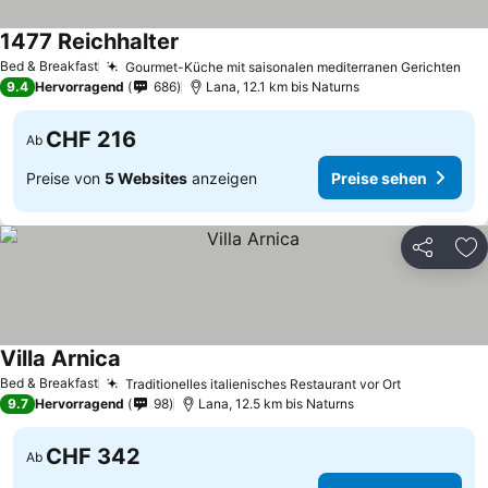
1477 Reichhalter
Preise sehen
Bed & Breakfast
Gourmet-Küche mit saisonalen mediterranen Gerichten
Pre
9.4
Hervorragend
686
Lana, 12.1 km bis Naturns
CHF 216
Ab
Preise von
5 Websites
anzeigen
Preise sehen
Teilen
Zu
Villa Arnica
Preise sehen
Bed & Breakfast
Traditionelles italienisches Restaurant vor Ort
Preise seh
9.7
Hervorragend
98
Lana, 12.5 km bis Naturns
CHF 342
Ab