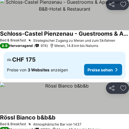
Teilen
Zu
Schloss-Castel Pienzenau - Guestrooms & Apartments - B&B-Hotel & Restaurant
Preise sehen
Bed & Breakfast
Strategischer Zugang zu Meran und zum Skifahren
Preise
8.9
Hervorragend
974
Meran, 14.8 km bis Naturns
CHF 175
Ab
Preise von
3 Websites
anzeigen
Preise sehen
Teilen
Zu
Rössl Bianco b&b&b
Preise sehen
Bed & Breakfast
Atmosphärische Bar von 1437
Preise sehen