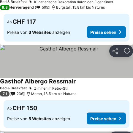
Bed & Breakfast
Künstlerische Dekoration durch den Eigentümer
Preise s
8.8
Hervorragend
595
Burgstall, 15.8 km bis Naturns
CHF 117
Ab
Preise von
3 Websites
anzeigen
Preise sehen
Teilen
Zu
Gasthof Albergo Ressmair
Preise sehen
Bed & Breakfast
Zimmer im Retro-Stil
Preise sehen
7.1
236
Meran, 13.5 km bis Naturns
CHF 150
Ab
Preise von
5 Websites
anzeigen
Preise sehen