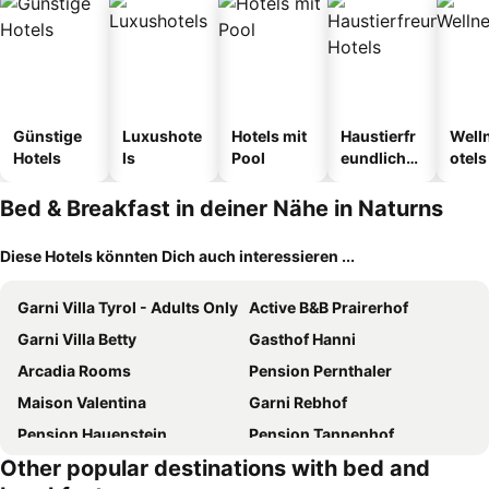
Günstige
Luxushote
Hotels mit
Haustierfr
Well
Hotels
ls
Pool
eundliche
otels
Hotels
Bed & Breakfast in deiner Nähe in Naturns
Diese Hotels könnten Dich auch interessieren ...
Garni Villa Tyrol - Adults Only
Active B&B Prairerhof
Garni Villa Betty
Gasthof Hanni
Arcadia Rooms
Pension Pernthaler
Maison Valentina
Garni Rebhof
Pension Hauenstein
Pension Tannenhof
Other popular destinations with bed and
Plonerhof
Augustiner in Meran