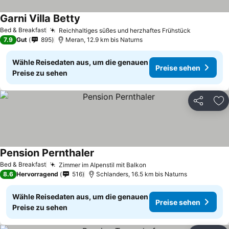
Garni Villa Betty
Preise sehen
Bed & Breakfast
Reichhaltiges süßes und herzhaftes Frühstück
Preise se
7.9
Gut
895
Meran, 12.9 km bis Naturns
Wähle Reisedaten aus, um die genauen
Preise sehen
Preise zu sehen
Teilen
Zu
Pension Pernthaler
Preise sehen
Bed & Breakfast
Zimmer im Alpenstil mit Balkon
Preise sehen
8.6
Hervorragend
516
Schlanders, 16.5 km bis Naturns
Wähle Reisedaten aus, um die genauen
Preise sehen
Preise zu sehen