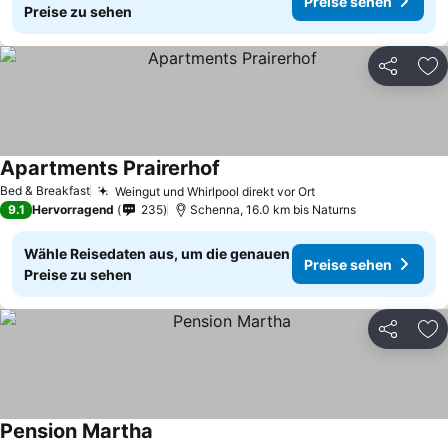
Preise sehen
Preise zu sehen
Teilen
Zu
Apartments Prairerhof
Preise sehen
Bed & Breakfast
Weingut und Whirlpool direkt vor Ort
Preise sehen
9.1
Hervorragend
235
Schenna, 16.0 km bis Naturns
Wähle Reisedaten aus, um die genauen
Preise sehen
Preise zu sehen
Teilen
Zu
Pension Martha
Preise sehen