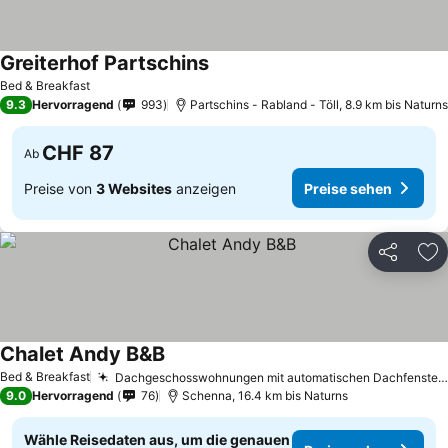
Greiterhof Partschins
Preise sehen
Bed & Breakfast
9.3
Hervorragend
993
Partschins - Rabland - Töll, 8.9 km bis Naturns
CHF 87
Ab
Preise von
3 Websites
anzeigen
Preise sehen
Teilen
Zu
Chalet Andy B&B
Preise sehen
Bed & Breakfast
Dachgeschosswohnungen mit automatischen Dachfenstern
9.0
Hervorragend
76
Schenna, 16.4 km bis Naturns
Wähle Reisedaten aus, um die genauen