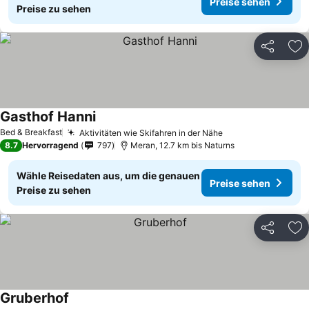
Preise sehen
Preise zu sehen
Teilen
Zu
Gasthof Hanni
Preise sehen
Bed & Breakfast
Aktivitäten wie Skifahren in der Nähe
Preise sehen
8.7
Hervorragend
797
Meran, 12.7 km bis Naturns
Wähle Reisedaten aus, um die genauen
Preise sehen
Preise zu sehen
Teilen
Zu
Gruberhof
Preise sehen