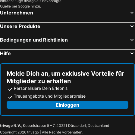
einfach: Füge trivago als bevorzugte
Rabbi, bed and breakfasts
St. Leonhard im Pitztal, bed and breakfasts
Quelle bei Google hinzu.
Pension Martha
Haus Gassbauer
Unternehmen
Dorf Tirol, bed and breakfasts
Riffian, bed and breakfasts
Wiesental
Garni Weghueb
Romeno, bed and breakfasts
Ratschings, bed and breakfasts
Luisashaus
Gästehaus Seitzhof
Unsere Produkte
Längenfeld, bed and breakfasts
Auer, bed and breakfasts
Garni Appartment Wagnerhof
Guesthouse Karnatsch
Bedingungen und Richtlinien
Tuenno, bed and breakfasts
Brez, bed and breakfasts
Niederhof
Eichmannhof
Marling, bed and breakfasts
Ritten - Klobenstein, bed and breakfasts
Verdinserhöhe
Hilfe
Campodenno, bed and breakfasts
Malè, bed and breakfasts
Mölten, bed and breakfasts
Revò, bed and breakfasts
Melde Dich an, um exklusive Vorteile für
Mitglieder zu erhalten
Personalisiere Dein Erlebnis
Treueangebote und Mitgliederpreise
Einloggen
trivago N.V.
, Kesselstrasse 5 – 7, 40221 Düsseldorf, Deutschland
Copyright 2026 trivago | Alle Rechte vorbehalten.