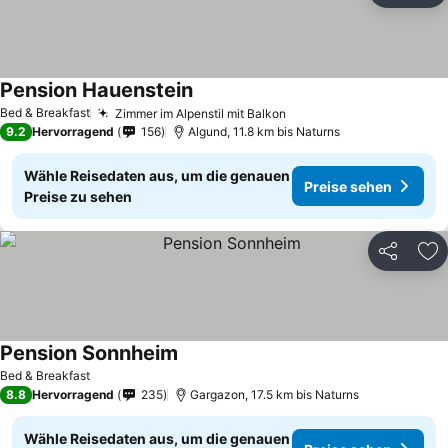
Pension Hauenstein
Preise sehen
Bed & Breakfast
Zimmer im Alpenstil mit Balkon
Preise sehen
9.2
Hervorragend
156
Algund, 11.8 km bis Naturns
Wähle Reisedaten aus, um die genauen
Preise sehen
Preise zu sehen
Teilen
Zu
Pension Sonnheim
Preise sehen
Bed & Breakfast
8.8
Hervorragend
235
Gargazon, 17.5 km bis Naturns
Wähle Reisedaten aus, um die genauen