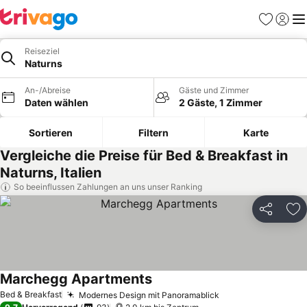
Favoriten
Einlog
Me
Reiseziel
Naturns
An-/Abreise
Gäste und Zimmer
Daten wählen
2 Gäste, 1 Zimmer
Sortieren
Filtern
Karte
Vergleiche die Preise für Bed & Breakfast in
Naturns, Italien
So beeinflussen Zahlungen an uns unser Ranking
Teilen
Zu
Marchegg Apartments
Preise sehen
Bed & Breakfast
Modernes Design mit Panoramablick
Preise sehen