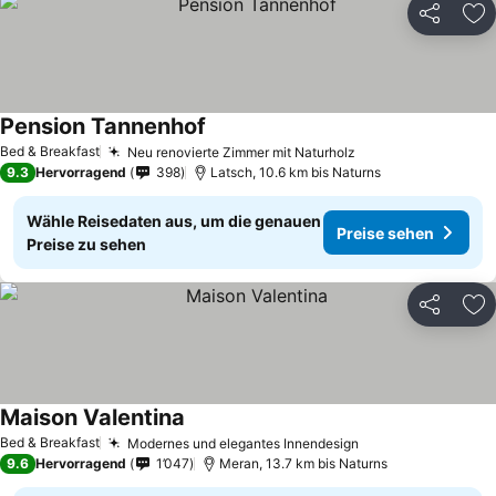
Teilen
Zu
Pension Tannenhof
Preise sehen
Bed & Breakfast
Neu renovierte Zimmer mit Naturholz
Preise sehen
9.3
Hervorragend
398
Latsch, 10.6 km bis Naturns
Wähle Reisedaten aus, um die genauen
Preise sehen
Preise zu sehen
Teilen
Zu
Maison Valentina
Preise sehen
Bed & Breakfast
Modernes und elegantes Innendesign
Preise sehen
9.6
Hervorragend
1’047
Meran, 13.7 km bis Naturns