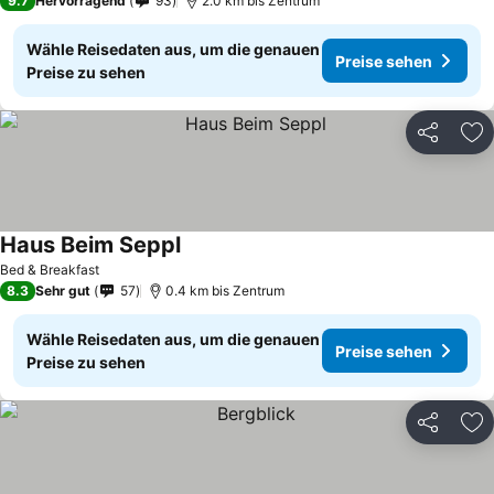
9.7
Hervorragend
93
2.0 km bis Zentrum
Wähle Reisedaten aus, um die genauen
Preise sehen
Preise zu sehen
Teilen
Zu
Haus Beim Seppl
Preise sehen
Bed & Breakfast
8.3
Sehr gut
57
0.4 km bis Zentrum
Wähle Reisedaten aus, um die genauen
Preise sehen
Preise zu sehen
Teilen
Zu