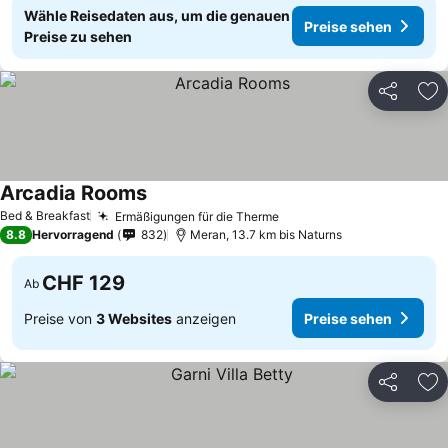
Wähle Reisedaten aus, um die genauen
Preise sehen
Preise zu sehen
Teilen
Zu
Arcadia Rooms
Preise sehen
Bed & Breakfast
Ermäßigungen für die Therme
Preise sehen
8.8
Hervorragend
832
Meran, 13.7 km bis Naturns
CHF 129
Ab
Preise von
3 Websites
anzeigen
Preise sehen
Teilen
Zu