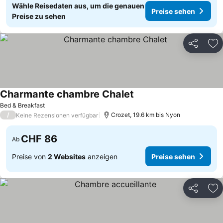
Wähle Reisedaten aus, um die genauen
Preise sehen
Preise zu sehen
Teilen
Zu
Charmante chambre Chalet
Bed & Breakfast
/
Crozet, 19.6 km bis Nyon
Keine Rezensionen verfügbar
CHF 86
Ab
Preise von
2 Websites
anzeigen
Preise sehen
Teilen
Zu