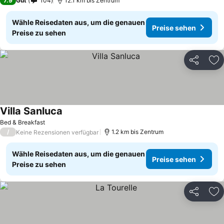
7.9
Gut
104
12.1 km bis Zentrum
Wähle Reisedaten aus, um die genauen
Preise sehen
Preise zu sehen
Teilen
Zu
Villa Sanluca
Bed & Breakfast
/
1.2 km bis Zentrum
Keine Rezensionen verfügbar
Wähle Reisedaten aus, um die genauen
Preise sehen
Preise zu sehen
Teilen
Zu