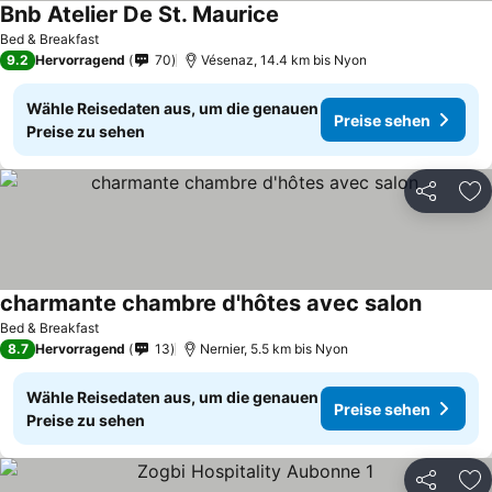
Bnb Atelier De St. Maurice
Bed & Breakfast
9.2
Hervorragend
70
Vésenaz, 14.4 km bis Nyon
Wähle Reisedaten aus, um die genauen
Preise sehen
Preise zu sehen
Teilen
Zu
charmante chambre d'hôtes avec salon
Bed & Breakfast
8.7
Hervorragend
13
Nernier, 5.5 km bis Nyon
Wähle Reisedaten aus, um die genauen
Preise sehen
Preise zu sehen
Teilen
Zu