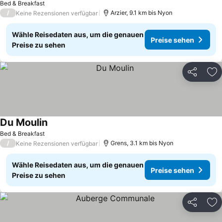
Bed & Breakfast
/
Arzier, 9.1 km bis Nyon
Keine Rezensionen verfügbar
Wähle Reisedaten aus, um die genauen
Preise sehen
Preise zu sehen
Teilen
Zu
Du Moulin
Bed & Breakfast
/
Grens, 3.1 km bis Nyon
Keine Rezensionen verfügbar
Wähle Reisedaten aus, um die genauen
Preise sehen
Preise zu sehen
Teilen
Zu