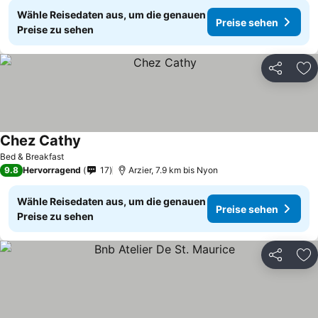
Wähle Reisedaten aus, um die genauen
Preise sehen
Preise zu sehen
Teilen
Zu
Chez Cathy
Bed & Breakfast
9.8
Hervorragend
17
Arzier, 7.9 km bis Nyon
Wähle Reisedaten aus, um die genauen
Preise sehen
Preise zu sehen
Teilen
Zu