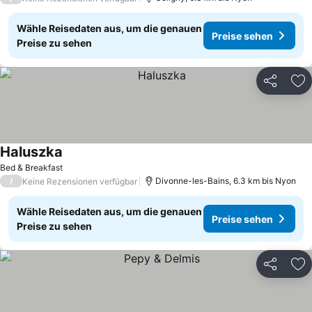
Wähle Reisedaten aus, um die genauen
Preise sehen
Preise zu sehen
Teilen
Zu
Haluszka
Bed & Breakfast
/
Divonne-les-Bains, 6.3 km bis Nyon
Keine Rezensionen verfügbar
Wähle Reisedaten aus, um die genauen
Preise sehen
Preise zu sehen
Teilen
Zu