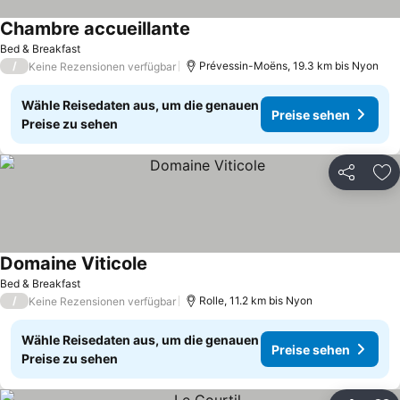
Chambre accueillante
Bed & Breakfast
/
Prévessin-Moëns, 19.3 km bis Nyon
Keine Rezensionen verfügbar
Wähle Reisedaten aus, um die genauen
Preise sehen
Preise zu sehen
Teilen
Zu
Domaine Viticole
Bed & Breakfast
/
Rolle, 11.2 km bis Nyon
Keine Rezensionen verfügbar
Wähle Reisedaten aus, um die genauen
Preise sehen
Preise zu sehen