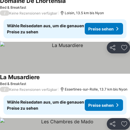
Domaine De Lhortensia
Bed & Breakfast
/
Loisin, 13.5 km bis Nyon
Keine Rezensionen verfügbar
Wähle Reisedaten aus, um die genauen
Preise sehen
Preise zu sehen
Teilen
Zu
La Musardiere
Bed & Breakfast
/
Essertines-sur-Rolle, 13.7 km bis Nyon
Keine Rezensionen verfügbar
Wähle Reisedaten aus, um die genauen
Preise sehen
Preise zu sehen
Teilen
Zu