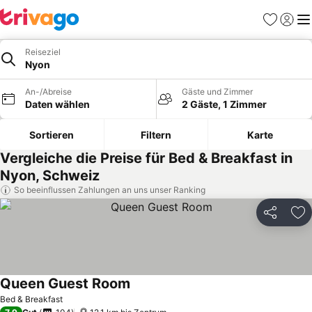
Favoriten
Einlog
Me
Reiseziel
Nyon
An-/Abreise
Gäste und Zimmer
Daten wählen
2 Gäste, 1 Zimmer
Sortieren
Filtern
Karte
Vergleiche die Preise für Bed & Breakfast in
Nyon, Schweiz
So beeinflussen Zahlungen an uns unser Ranking
Teilen
Zu
Queen Guest Room
Bed & Breakfast