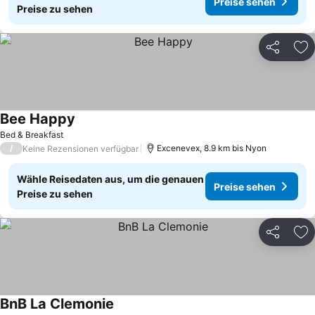
Preise sehen
Preise zu sehen
Teilen
Zu
Bee Happy
Bed & Breakfast
/
Excenevex, 8.9 km bis Nyon
Keine Rezensionen verfügbar
Wähle Reisedaten aus, um die genauen
Preise sehen
Preise zu sehen
Teilen
Zu
BnB La Clemonie