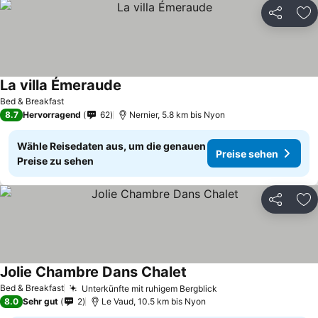
Teilen
Zu
La villa Émeraude
Bed & Breakfast
8.7
Hervorragend
62
Nernier, 5.8 km bis Nyon
Wähle Reisedaten aus, um die genauen
Preise sehen
Preise zu sehen
Teilen
Zu
Jolie Chambre Dans Chalet
Bed & Breakfast
Unterkünfte mit ruhigem Bergblick
8.0
Sehr gut
2
Le Vaud, 10.5 km bis Nyon