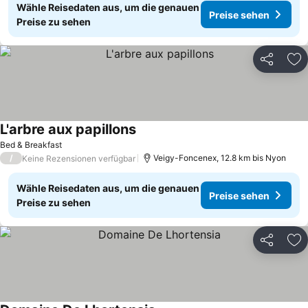
Wähle Reisedaten aus, um die genauen
Preise sehen
Preise zu sehen
Teilen
Zu
L'arbre aux papillons
Bed & Breakfast
/
Veigy-Foncenex, 12.8 km bis Nyon
Keine Rezensionen verfügbar
Wähle Reisedaten aus, um die genauen
Preise sehen
Preise zu sehen
Teilen
Zu