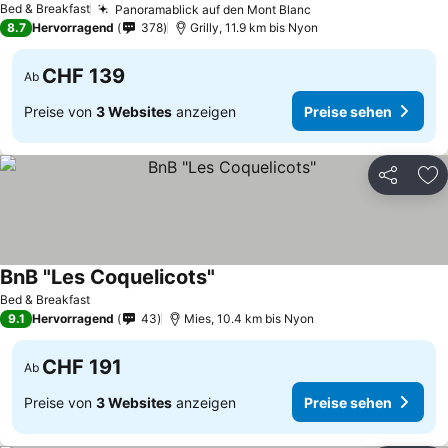
Bed & Breakfast
Panoramablick auf den Mont Blanc
8.7
Hervorragend
378
Grilly, 11.9 km bis Nyon
CHF 139
Ab
Preise von
3 Websites
anzeigen
Preise sehen
Teilen
Zu
BnB "Les Coquelicots"
Bed & Breakfast
9.1
Hervorragend
43
Mies, 10.4 km bis Nyon
CHF 191
Ab
Preise von
3 Websites
anzeigen
Preise sehen