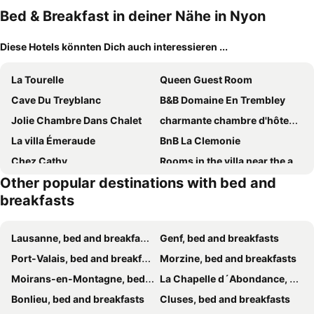
Bed & Breakfast in deiner Nähe in Nyon
Diese Hotels könnten Dich auch interessieren ...
La Tourelle
Queen Guest Room
Cave Du Treyblanc
B&B Domaine En Trembley
Jolie Chambre Dans Chalet
charmante chambre d'hôtes avec salon
La villa Émeraude
BnB La Clemonie
Chez Cathy
Rooms in the villa near the airport, share bathroom and share kitchen
Other popular destinations with bed and
Golf du Rochat
Studio Apartment in Swiss Chalet - skiing nearby! Garden views
breakfasts
BnB "Les Coquelicots"
Les Lumières de Genève
Zogbi Hospitality Aubonne 1
Chez Mat
Lausanne, bed and breakfasts
Genf, bed and breakfasts
Le Point du jour
Bnb Atelier De St. Maurice
Port-Valais, bed and breakfasts
Morzine, bed and breakfasts
Les Chambres de Mado
Room 3 near the airport, Riant Bosquet 1218 Grand Saconnex
Moirans-en-Montagne, bed and breakfasts
La Chapelle d´Abondance, bed and breakfasts
Bonlieu, bed and breakfasts
Cluses, bed and breakfasts