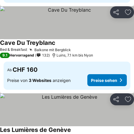
Teilen
Zu
Cave Du Treyblanc
Bed & Breakfast
Balkone mit Bergblick
9.1
Hervorragend
132
Luins, 7.1 km bis Nyon
CHF 160
Ab
Preise von
3 Websites
anzeigen
Preise sehen
Teilen
Zu
Les Lumières de Genève