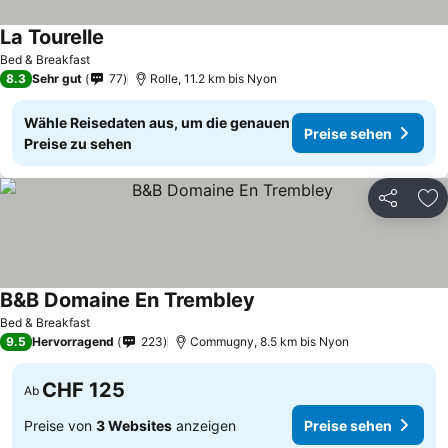
La Tourelle
Bed & Breakfast
8.3
Sehr gut
77
Rolle, 11.2 km bis Nyon
Wähle Reisedaten aus, um die genauen
Preise sehen
Preise zu sehen
Teilen
Zu
B&B Domaine En Trembley
Bed & Breakfast
9.5
Hervorragend
223
Commugny, 8.5 km bis Nyon
CHF 125
Ab
Preise von
3 Websites
anzeigen
Preise sehen