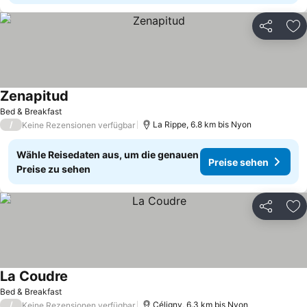
Teilen
Zu
Zenapitud
Bed & Breakfast
/
La Rippe, 6.8 km bis Nyon
Keine Rezensionen verfügbar
Wähle Reisedaten aus, um die genauen
Preise sehen
Preise zu sehen
Teilen
Zu
La Coudre
Bed & Breakfast
/
Céligny, 6.3 km bis Nyon
Keine Rezensionen verfügbar