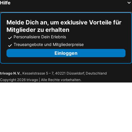
Hilfe
Neuvecelle, bed and breakfasts
Villy-le-Bouveret, bed and breakfasts
Luins, bed and breakfasts
Vaux-lès-Saint-Claude, bed and breakfasts
Melde Dich an, um exklusive Vorteile für
Mitglieder zu erhalten
Personalisiere Dein Erlebnis
Treueangebote und Mitgliederpreise
Einloggen
trivago N.V.
, Kesselstrasse 5 – 7, 40221 Düsseldorf, Deutschland
Copyright 2026 trivago | Alle Rechte vorbehalten.