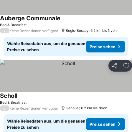
Auberge Communale
Bed & Breakfast
/
Bogis-Bossey, 6.2 km bis Nyon
Keine Rezensionen verfügbar
Wähle Reisedaten aus, um die genauen
Preise sehen
Preise zu sehen
Teilen
Zu
Scholl
Bed & Breakfast
/
Genolier, 6.2 km bis Nyon
Keine Rezensionen verfügbar
Wähle Reisedaten aus, um die genauen
Preise sehen
Preise zu sehen