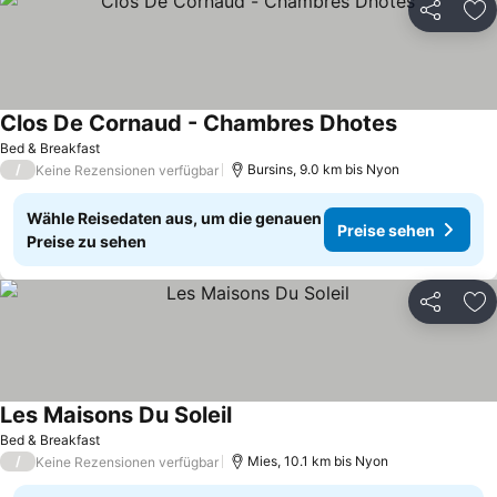
Teilen
Zu
Clos De Cornaud - Chambres Dhotes
Bed & Breakfast
/
Bursins, 9.0 km bis Nyon
Keine Rezensionen verfügbar
Wähle Reisedaten aus, um die genauen
Preise sehen
Preise zu sehen
Teilen
Zu
Les Maisons Du Soleil
Bed & Breakfast
/
Mies, 10.1 km bis Nyon
Keine Rezensionen verfügbar