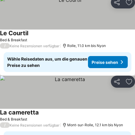
Teilen
Zu
Le Courtil
Bed & Breakfast
/
Rolle, 11.0 km bis Nyon
Keine Rezensionen verfügbar
Wähle Reisedaten aus, um die genauen
Preise sehen
Preise zu sehen
Teilen
Zu
La cameretta
Bed & Breakfast
/
Mont-sur-Rolle, 12.1 km bis Nyon
Keine Rezensionen verfügbar