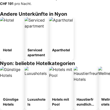
‎CHF 191
pro Nacht.
Andere Unterkünfte in Nyon
Hotel
Serviced
Aparthotel
apartment
Nyon: beliebte Hotelkategorien
Günstige
Luxushote
Hotels mit
Haustierfr
Well
Hotels
ls
Pool
eundliche
otels
Hotels