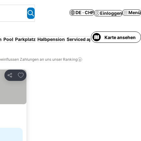
DE · CHF
Menü
Einloggen
Karte ansehen
n
Pool
Parkplatz
Halbpension
Serviced apartment
Kostenlose S
eeinflussen Zahlungen an uns unser Ranking
Zu Favoriten hinzufügen
Teilen