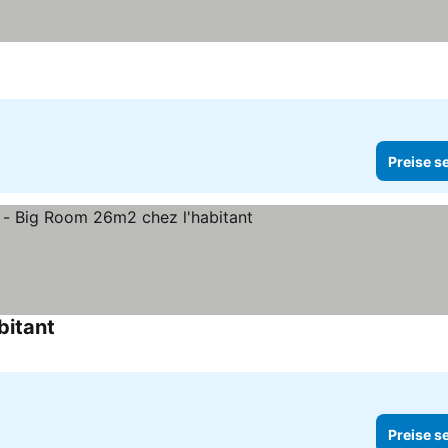
Preise s
bitant
Preise s