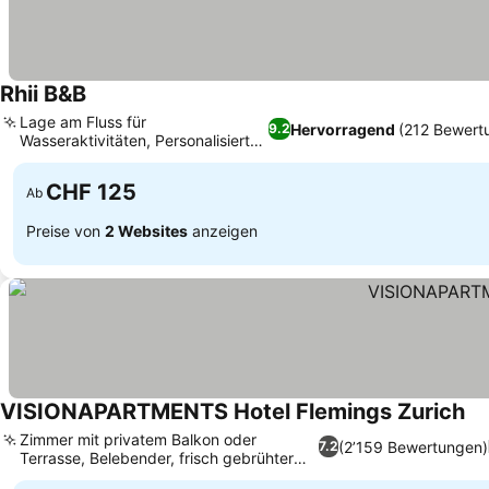
Rhii B&B
Lage am Fluss für
Hervorragend
(212 Bewert
9.2
Wasseraktivitäten, Personalisiertes
Frühstückserlebnis
CHF 125
Ab
Preise von
2 Websites
anzeigen
VISIONAPARTMENTS Hotel Flemings Zurich
Zimmer mit privatem Balkon oder
(2’159 Bewertungen)
7.2
Terrasse, Belebender, frisch gebrühter
Kaffee