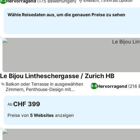
Hervorragend
(175 Bewertungen)
9.3
Embrach, 7.9 km bis Opfikon
Wähle Reisedaten aus, um die genauen Preise zu sehen
Le Bijou Lintheschergasse / Zurich HB
Balkon oder Terrasse in ausgewählten
Hervorragend
(216 
8.6
Zimmern, Penthouse-Design mit
einzigartiger Architektur
CHF 399
Ab
Preise von
5 Websites
anzeigen