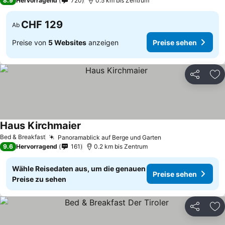
8.9
Hervorragend
720
0.5 km bis Zentrum
CHF 129
Ab
Preise von
5 Websites
anzeigen
Preise sehen
Teilen
Zu
Haus Kirchmaier
Bed & Breakfast
Panoramablick auf Berge und Garten
9.6
Hervorragend
161
0.2 km bis Zentrum
Wähle Reisedaten aus, um die genauen
Preise sehen
Preise zu sehen
Teilen
Zu