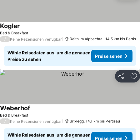
Kogler
Bed & Breakfast
/
Reith im Alpbachtal, 14.5 km bis Pertisau
Keine Rezensionen verfügbar
Wähle Reisedaten aus, um die genauen
Preise sehen
Preise zu sehen
Teilen
Zu
Weberhof
Bed & Breakfast
/
Brixlegg, 14.1 km bis Pertisau
Keine Rezensionen verfügbar
Wähle Reisedaten aus, um die genauen
Preise sehen