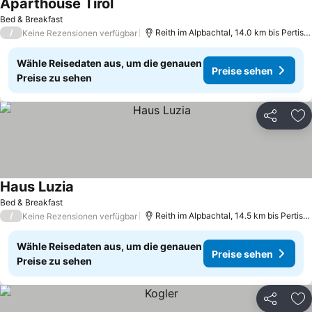
Aparthouse Tirol
Bed & Breakfast
/
Reith im Alpbachtal, 14.0 km bis Pertisau
Keine Rezensionen verfügbar
Wähle Reisedaten aus, um die genauen
Preise sehen
Preise zu sehen
Teilen
Zu
Haus Luzia
Bed & Breakfast
/
Reith im Alpbachtal, 14.5 km bis Pertisau
Keine Rezensionen verfügbar
Wähle Reisedaten aus, um die genauen
Preise sehen
Preise zu sehen
Teilen
Zu