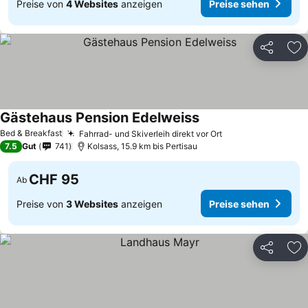
Preise von
4 Websites
anzeigen
Preise sehen
Teilen
Zu
Gästehaus Pension Edelweiss
Bed & Breakfast
Fahrrad- und Skiverleih direkt vor Ort
7.5
Gut
741
Kolsass, 15.9 km bis Pertisau
CHF 95
Ab
Preise von
3 Websites
anzeigen
Preise sehen
Teilen
Zu