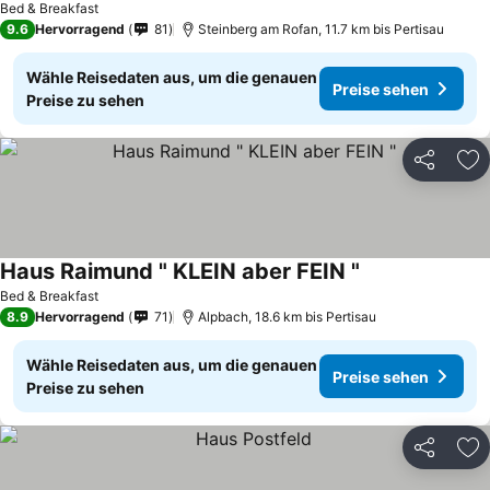
Bed & Breakfast
9.6
Hervorragend
81
Steinberg am Rofan, 11.7 km bis Pertisau
Wähle Reisedaten aus, um die genauen
Preise sehen
Preise zu sehen
Teilen
Zu
Haus Raimund " KLEIN aber FEIN "
Bed & Breakfast
8.9
Hervorragend
71
Alpbach, 18.6 km bis Pertisau
Wähle Reisedaten aus, um die genauen
Preise sehen
Preise zu sehen
Teilen
Zu