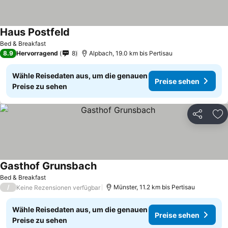
Haus Postfeld
Bed & Breakfast
8.9
Hervorragend
8
Alpbach, 19.0 km bis Pertisau
Wähle Reisedaten aus, um die genauen
Preise sehen
Preise zu sehen
Teilen
Zu
Gasthof Grunsbach
Bed & Breakfast
/
Münster, 11.2 km bis Pertisau
Keine Rezensionen verfügbar
Wähle Reisedaten aus, um die genauen
Preise sehen
Preise zu sehen