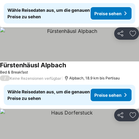
Wähle Reisedaten aus, um die genauen
Preise sehen
Preise zu sehen
Teilen
Zu
Fürstenhäusl Alpbach
Bed & Breakfast
/
Alpbach, 18.9 km bis Pertisau
Keine Rezensionen verfügbar
Wähle Reisedaten aus, um die genauen
Preise sehen
Preise zu sehen
Teilen
Zu