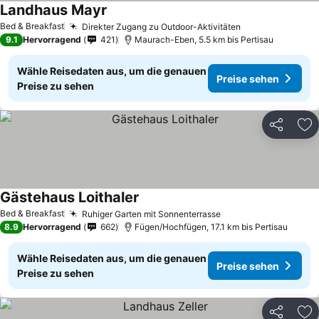
Landhaus Mayr
Bed & Breakfast
Direkter Zugang zu Outdoor-Aktivitäten
9.1
Hervorragend
421
Maurach-Eben, 5.5 km bis Pertisau
Wähle Reisedaten aus, um die genauen
Preise sehen
Preise zu sehen
Teilen
Zu
Gästehaus Loithaler
Bed & Breakfast
Ruhiger Garten mit Sonnenterrasse
8.9
Hervorragend
662
Fügen/Hochfügen, 17.1 km bis Pertisau
Wähle Reisedaten aus, um die genauen
Preise sehen
Preise zu sehen
Teilen