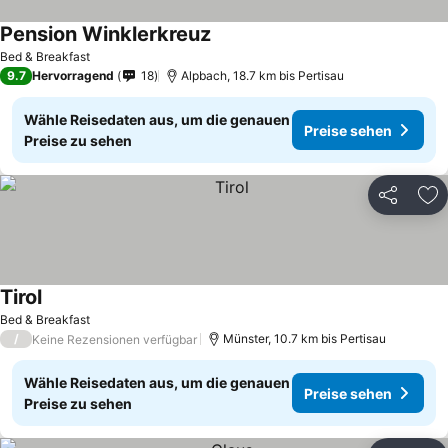
Pension Winklerkreuz
Bed & Breakfast
9.7
Hervorragend
18
Alpbach, 18.7 km bis Pertisau
Wähle Reisedaten aus, um die genauen
Preise sehen
Preise zu sehen
Teilen
Zu
Tirol
Bed & Breakfast
/
Münster, 10.7 km bis Pertisau
Keine Rezensionen verfügbar
Wähle Reisedaten aus, um die genauen
Preise sehen
Preise zu sehen