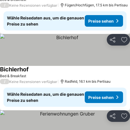
/
Fügen/Hochfügen, 17.5 km bis Pertisau
Keine Rezensionen verfügbar
Wähle Reisedaten aus, um die genauen
Preise sehen
Preise zu sehen
Teilen
Zu
Bichlerhof
Bed & Breakfast
/
Radfeld, 16.1 km bis Pertisau
Keine Rezensionen verfügbar
Wähle Reisedaten aus, um die genauen
Preise sehen
Preise zu sehen
Teilen
Zu