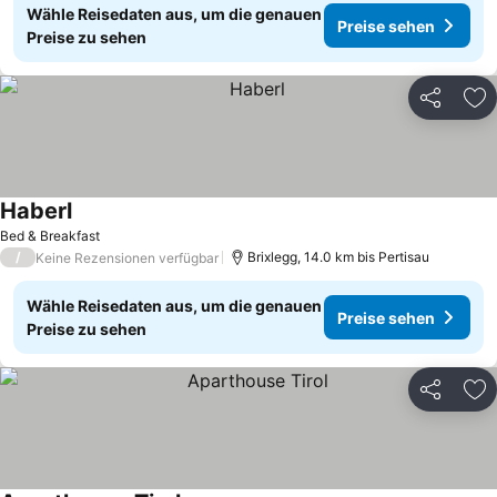
Wähle Reisedaten aus, um die genauen
Preise sehen
Preise zu sehen
Teilen
Zu
Haberl
Bed & Breakfast
/
Brixlegg, 14.0 km bis Pertisau
Keine Rezensionen verfügbar
Wähle Reisedaten aus, um die genauen
Preise sehen
Preise zu sehen
Teilen
Zu