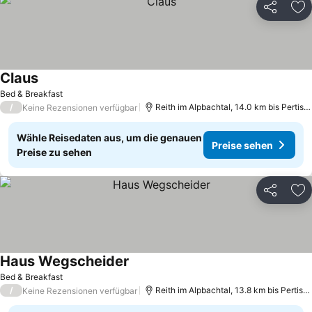
Teilen
Zu
Claus
Bed & Breakfast
/
Reith im Alpbachtal, 14.0 km bis Pertisau
Keine Rezensionen verfügbar
Wähle Reisedaten aus, um die genauen
Preise sehen
Preise zu sehen
Teilen
Zu
Haus Wegscheider
Bed & Breakfast
/
Reith im Alpbachtal, 13.8 km bis Pertisau
Keine Rezensionen verfügbar