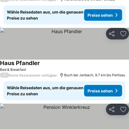
Wähle Reisedaten aus, um die genauen
Preise sehen
Preise zu sehen
Teilen
Zu
Haus Pfandler
Bed & Breakfast
/
Buch bei Jenbach, 9.7 km bis Pertisau
Keine Rezensionen verfügbar
Wähle Reisedaten aus, um die genauen
Preise sehen
Preise zu sehen
Teilen
Zu