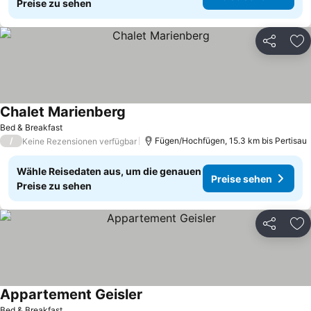
Preise zu sehen
Teilen
Zu
Chalet Marienberg
Bed & Breakfast
/
Fügen/Hochfügen, 15.3 km bis Pertisau
Keine Rezensionen verfügbar
Wähle Reisedaten aus, um die genauen
Preise sehen
Preise zu sehen
Teilen
Zu
Appartement Geisler
Bed & Breakfast