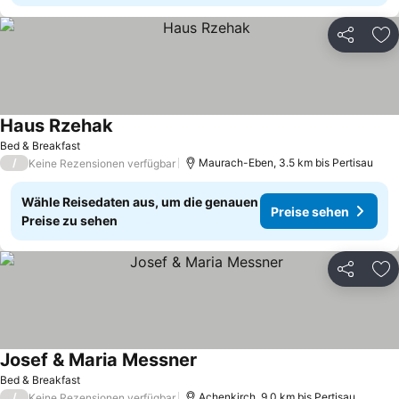
Teilen
Zu
Haus Rzehak
Bed & Breakfast
/
Maurach-Eben, 3.5 km bis Pertisau
Keine Rezensionen verfügbar
Wähle Reisedaten aus, um die genauen
Preise sehen
Preise zu sehen
Teilen
Zu
Josef & Maria Messner
Bed & Breakfast
/
Achenkirch, 9.0 km bis Pertisau
Keine Rezensionen verfügbar