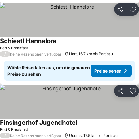
Teilen
Zu
Schiestl Hannelore
Bed & Breakfast
/
Hart, 16.7 km bis Pertisau
Keine Rezensionen verfügbar
Wähle Reisedaten aus, um die genauen
Preise sehen
Preise zu sehen
Teilen
Zu
Finsingerhof Jugendhotel
Bed & Breakfast
/
Uderns, 17.5 km bis Pertisau
Keine Rezensionen verfügbar