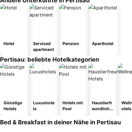
Andere Unterkünfte in Pertisau
Hotel
Serviced
Pension
Aparthotel
apartment
Pertisau: beliebte Hotelkategorien
Günstige
Luxushote
Hotels mit
Haustierfr
Well
Hotels
ls
Pool
eundliche
otels
Hotels
Bed & Breakfast in deiner Nähe in Pertisau