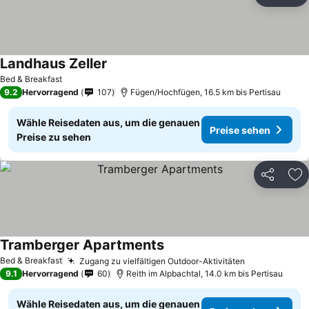
Zu
Landhaus Zeller
Bed & Breakfast
9.2
Hervorragend
107
Fügen/Hochfügen, 16.5 km bis Pertisau
Wähle Reisedaten aus, um die genauen
Preise sehen
Preise zu sehen
Teilen
Zu
Tramberger Apartments
Bed & Breakfast
Zugang zu vielfältigen Outdoor-Aktivitäten
9.1
Hervorragend
60
Reith im Alpbachtal, 14.0 km bis Pertisau
Wähle Reisedaten aus, um die genauen