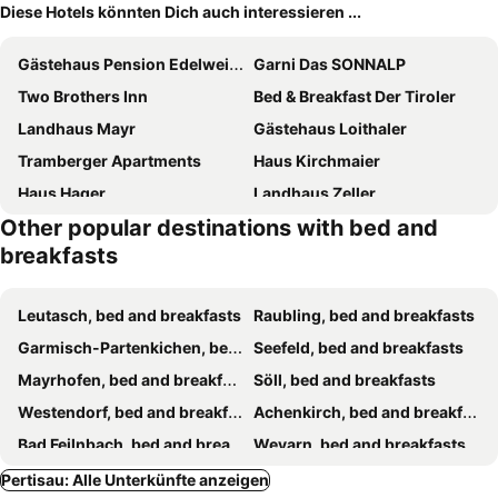
Diese Hotels könnten Dich auch interessieren ...
Gästehaus Pension Edelweiss
Garni Das SONNALP
Two Brothers Inn
Bed & Breakfast Der Tiroler
Landhaus Mayr
Gästehaus Loithaler
Tramberger Apartments
Haus Kirchmaier
Haus Hager
Landhaus Zeller
Other popular destinations with bed and
breakfasts
Leutasch, bed and breakfasts
Raubling, bed and breakfasts
Garmisch-Partenkichen, bed and breakfasts
Seefeld, bed and breakfasts
Mayrhofen, bed and breakfasts
Söll, bed and breakfasts
Westendorf, bed and breakfasts
Achenkirch, bed and breakfasts
Bad Feilnbach, bed and breakfasts
Weyarn, bed and breakfasts
Bad Wiessee, bed and breakfasts
Maurach-Eben, bed and breakfasts
Pertisau: Alle Unterkünfte anzeigen