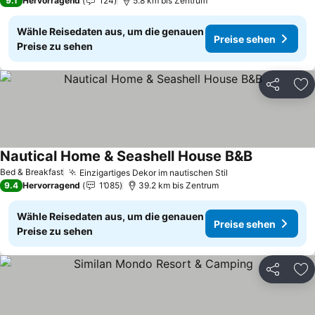
9.1
Hervorragend
124
5.8 km bis Zentrum
Wähle Reisedaten aus, um die genauen
Preise sehen
Preise zu sehen
Teilen
Zu
Nautical Home & Seashell House B&B
Preise sehe
Bed & Breakfast
Einzigartiges Dekor im nautischen Stil
Preise sehen
9.4
Hervorragend
1’085
39.2 km bis Zentrum
Wähle Reisedaten aus, um die genauen
Preise sehen
Preise zu sehen
Teilen
Zu