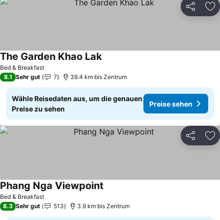
Teilen
Zu
The Garden Khao Lak
Preise sehen
Bed & Breakfast
8.1
Sehr gut
7
39.4 km bis Zentrum
Wähle Reisedaten aus, um die genauen
Preise sehen
Preise zu sehen
Teilen
Zu
Phang Nga Viewpoint
Preise sehen
Bed & Breakfast
8.3
Sehr gut
513
3.9 km bis Zentrum