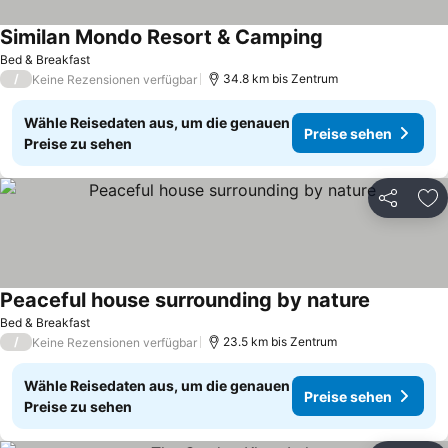
Similan Mondo Resort & Camping
Preise sehen
Bed & Breakfast
/
34.8 km bis Zentrum
Keine Rezensionen verfügbar
Wähle Reisedaten aus, um die genauen
Preise sehen
Preise zu sehen
Teilen
Zu
Peaceful house surrounding by nature
Preise se
Bed & Breakfast
/
23.5 km bis Zentrum
Keine Rezensionen verfügbar
Wähle Reisedaten aus, um die genauen
Preise sehen
Preise zu sehen