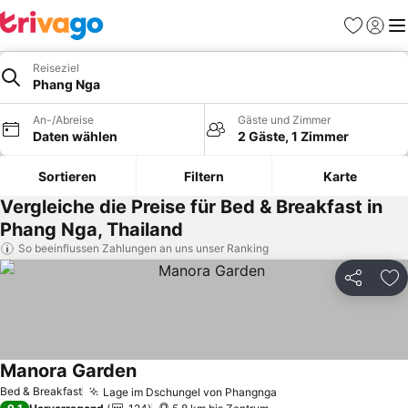
Favoriten
Einlog
Me
Reiseziel
Phang Nga
An-/Abreise
Gäste und Zimmer
Daten wählen
2 Gäste, 1 Zimmer
Sortieren
Filtern
Karte
Vergleiche die Preise für Bed & Breakfast in
Phang Nga, Thailand
So beeinflussen Zahlungen an uns unser Ranking
Teilen
Zu
Manora Garden
Preise sehen
Bed & Breakfast
Lage im Dschungel von Phangnga
Preise sehen