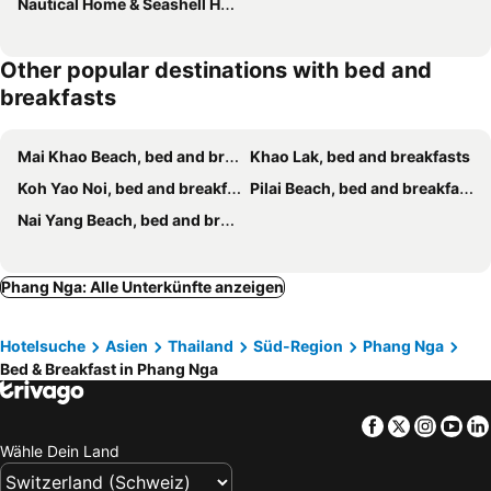
Nautical Home & Seashell House B&B
Other popular destinations with bed and
breakfasts
Mai Khao Beach, bed and breakfasts
Khao Lak, bed and breakfasts
Koh Yao Noi, bed and breakfasts
Pilai Beach, bed and breakfasts
Nai Yang Beach, bed and breakfasts
Phang Nga: Alle Unterkünfte anzeigen
Hotelsuche
Asien
Thailand
Süd-Region
Phang Nga
Bed & Breakfast in Phang Nga
Facebook
Twitter
Insta
Yo
Wähle Dein Land