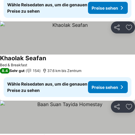
Wähle Reisedaten aus, um die genauen
Preise sehen
Preise zu sehen
Teilen
Zu
Khaolak Seafan
Preise sehen
Bed & Breakfast
8.4
Sehr gut
154
37.6 km bis Zentrum
Wähle Reisedaten aus, um die genauen
Preise sehen
Preise zu sehen
Teilen
Zu