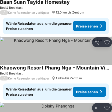
Baan Suan Tayida Homestay
Preise sehen
Bed & Breakfast
/
12.0 km bis Zentrum
Keine Rezensionen verfügbar
Wähle Reisedaten aus, um die genauen
Preise sehen
Preise zu sehen
Teilen
Zu
Khaowong Resort Phang Nga - Mountain View
Preise sehen
Bed & Breakfast
/
1.9 km bis Zentrum
Keine Rezensionen verfügbar
Wähle Reisedaten aus, um die genauen
Preise sehen
Preise zu sehen
Teilen
Zu