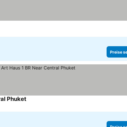
Preise s
al Phuket
Preise sehen
Preise s