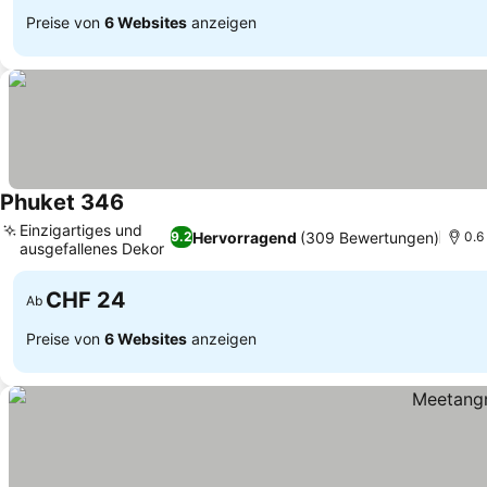
Preise von
6 Websites
anzeigen
Phuket 346
Preise sehen
Einzigartiges und
Hervorragend
(309 Bewertungen)
9.2
0.6
ausgefallenes Dekor
Preise sehen
CHF 24
Ab
Preise von
6 Websites
anzeigen