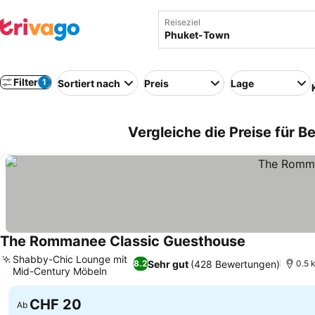
Reiseziel
Filter
1
Sortiert nach
Preis
Lage
Vergleiche die Preise für B
The Rommanee Classic Guesthouse
Preise sehen
Shabby-Chic Lounge mit
Sehr gut
(428 Bewertungen)
8.2
0.5 
Mid-Century Möbeln
Preise sehen
CHF 20
Ab