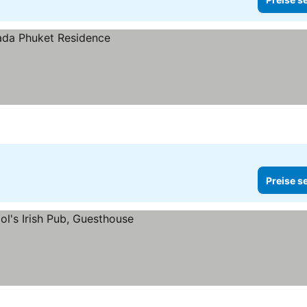
Preise s
n