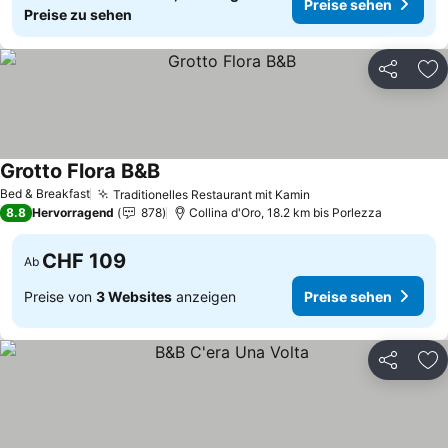
Preise sehen
Preise zu sehen
Teilen
Zu
Grotto Flora B&B
Preise sehen
Bed & Breakfast
Traditionelles Restaurant mit Kamin
Preise sehen
8.8
Hervorragend
878
Collina d'Oro, 18.2 km bis Porlezza
CHF 109
Ab
Preise von
3 Websites
anzeigen
Preise sehen
Teilen
Zu