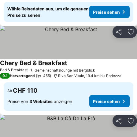
Wähle Reisedaten aus, um die genauen
Preise sehen
Preise zu sehen
Teilen
Zu
Chery Bed & Breakfast
Preise sehen
Bed & Breakfast
Gemeinschaftslounge mit Bergblick
Preise sehen
9.1
Hervorragend
455
Riva San Vitale, 19.4 km bis Porlezza
CHF 110
Ab
Preise von
3 Websites
anzeigen
Preise sehen
Teilen
Zu