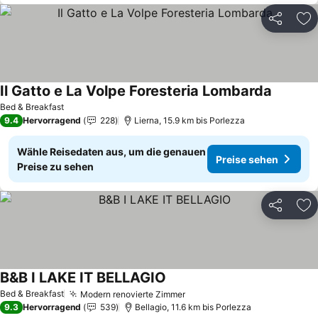
Teilen
Zu
Il Gatto e La Volpe Foresteria Lombarda
Preise s
Bed & Breakfast
9.4
Hervorragend
228
Lierna, 15.9 km bis Porlezza
Wähle Reisedaten aus, um die genauen
Preise sehen
Preise zu sehen
Teilen
Zu
B&B I LAKE IT BELLAGIO
Preise sehen
Bed & Breakfast
Modern renovierte Zimmer
Preise sehen
9.3
Hervorragend
539
Bellagio, 11.6 km bis Porlezza