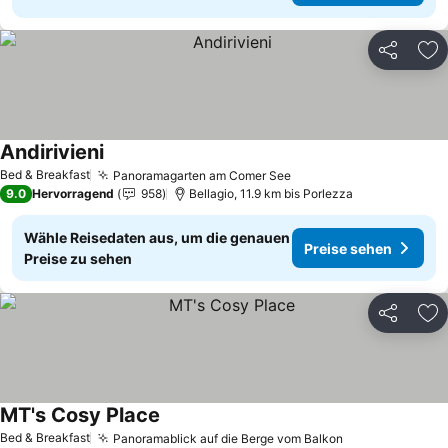
Teilen
Zu
Andirivieni
Preise sehen
Bed & Breakfast
Panoramagarten am Comer See
Preise sehen
9.0
Hervorragend
958
Bellagio, 11.9 km bis Porlezza
Wähle Reisedaten aus, um die genauen
Preise sehen
Preise zu sehen
Teilen
Zu
MT's Cosy Place
Preise sehen
Bed & Breakfast
Panoramablick auf die Berge vom Balkon
Preise sehen