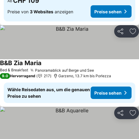
CHF 109
Ab
Preise von
3 Websites
anzeigen
Preise sehen
Teilen
Zu
B&B Zia Maria
Preise sehen
Bed & Breakfast
Panoramablick auf Berge und See
Preise sehen
9.0
Hervorragend
217
Garzeno, 13.7 km bis Porlezza
Wähle Reisedaten aus, um die genauen
Preise sehen
Preise zu sehen
Teilen
Zu