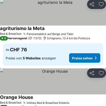
Teilen
Zu
agriturismo la Meta
Preise sehen
Bed & Breakfast
Panoramablick auf Berge und Täler
Preise sehen
9.0
Hervorragend
1’372
Schignano, 13.4 km bis Porlezza
CHF 76
Ab
Preise von
5 Websites
anzeigen
Preise sehen
Teilen
Zu
Orange House
Preise sehen
Bed & Breakfast
Intimes Bed & Breakfast Erlebnis
Preise sehen