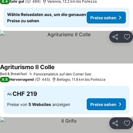
8.4
Sehr gut
484
Varenna, 12.2 km bis Porlezza
Wähle Reisedaten aus, um die genauen
Preise sehen
Preise zu sehen
Teilen
Zu
Agriturismo Il Colle
Preise sehen
Bed & Breakfast
Panoramablick auf den Comer See
Preise sehen
9.8
Hervorragend
445
Bellagio, 11.8 km bis Porlezza
CHF 219
Ab
Preise von
5 Websites
anzeigen
Preise sehen
Teilen
Zu