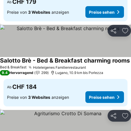
CHF 179
Ab
Preise von
3 Websites
anzeigen
Preise sehen
Teilen
Zu
Salotto Brè - Bed & Breakfast charming rooms
Bed & Breakfast
Hoteleigenes Familienrestaurant
Preise sehen
9.4
Hervorragend
299
Lugano, 10.9 km bis Porlezza
CHF 184
Ab
Preise von
3 Websites
anzeigen
Preise sehen
Teilen
Zu