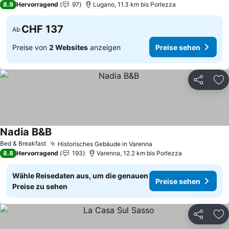
8.9
Hervorragend
97
Lugano, 11.3 km bis Porlezza
CHF 137
Ab
Preise von
2 Websites
anzeigen
Preise sehen
Teilen
Zu
Nadia B&B
Preise sehen
Bed & Breakfast
Historisches Gebäude in Varenna
Preise sehen
8.8
Hervorragend
193
Varenna, 12.2 km bis Porlezza
Wähle Reisedaten aus, um die genauen
Preise sehen
Preise zu sehen
Teilen
Zu