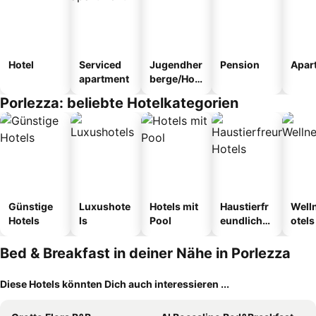
Hotel
Serviced
Jugendher
Pension
Apar
apartment
berge/Hos
tel
Porlezza: beliebte Hotelkategorien
Günstige
Luxushote
Hotels mit
Haustierfr
Well
Hotels
ls
Pool
eundliche
otels
Hotels
Bed & Breakfast in deiner Nähe in Porlezza
Diese Hotels könnten Dich auch interessieren ...