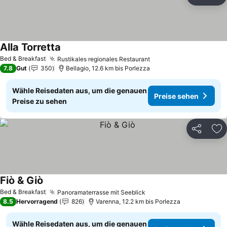
Teilen
Zu
Alla Torretta
Preise sehen
Bed & Breakfast
Rustikales regionales Restaurant
Preise sehen
7.8
Gut
350
Bellagio, 12.6 km bis Porlezza
Wähle Reisedaten aus, um die genauen
Preise sehen
Preise zu sehen
Teilen
Zu
Fiò & Giò
Preise sehen
Bed & Breakfast
Panoramaterrasse mit Seeblick
Preise sehen
8.5
Hervorragend
826
Varenna, 12.2 km bis Porlezza
Wähle Reisedaten aus, um die genauen