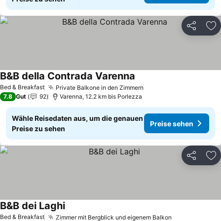
Teilen
Zu
B&B della Contrada Varenna
Preise sehen
Bed & Breakfast
Private Balkone in den Zimmern
Preise sehen
7.8
Gut
92
Varenna, 12.2 km bis Porlezza
Wähle Reisedaten aus, um die genauen
Preise sehen
Preise zu sehen
Teilen
Zu
B&B dei Laghi
Preise sehen
Bed & Breakfast
Zimmer mit Bergblick und eigenem Balkon
Preise sehen