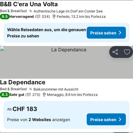
B&B C'era Una Volta
Preise sehen
Bed & Breakfast
Authentische Lage im Dorf am Comer See
Preise sehen
9.5
Hervorragend
534
Perledo, 13.2 km bis Porlezza
Wähle Reisedaten aus, um die genauen
Preise sehen
Preise zu sehen
Teilen
Zu
La Dependance
Preise sehen
Bed & Breakfast
Balkonzimmer mit Aussicht
Preise sehen
8.3
Sehr gut
273
Menaggio, 8.6 km bis Porlezza
CHF 183
Ab
Preise von
2 Websites
anzeigen
Preise sehen