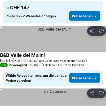
CHF 147
Ab
Preise von
2 Websites
anzeigen
Preise sehen
Teilen
Zu
B&B Valle dei Mulini
Preise sehen
Bed & Breakfast
Blick auf den Comer See vom eigenen Balkon
Preise seh
9.5
Hervorragend
492
Bellano, 14.0 km bis Porlezza
Wähle Reisedaten aus, um die genauen
Preise sehen
Preise zu sehen
Teilen
Zu