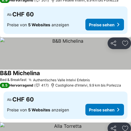
8.9
Hervorragend
301
San Fedele Intelvi, 8.9 km bis Porlezza
CHF 60
Ab
Preise von
5 Websites
anzeigen
Preise sehen
Teilen
Zu
B&B Michelina
Preise sehen
Bed & Breakfast
Authentisches Valle Intelvi Erlebnis
Preise sehen
8.5
Hervorragend
417
Castiglione d'Intelvi, 9.9 km bis Porlezza
CHF 60
Ab
Preise von
5 Websites
anzeigen
Preise sehen