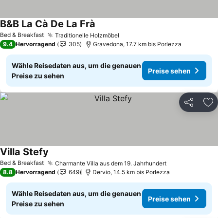
B&B La Cà De La Frà
Preise sehen
Bed & Breakfast
Traditionelle Holzmöbel
Preise sehen
9.4
Hervorragend
305
Gravedona, 17.7 km bis Porlezza
Wähle Reisedaten aus, um die genauen
Preise sehen
Preise zu sehen
Teilen
Zu
Villa Stefy
Preise sehen
Bed & Breakfast
Charmante Villa aus dem 19. Jahrhundert
Preise sehen
8.8
Hervorragend
649
Dervio, 14.5 km bis Porlezza
Wähle Reisedaten aus, um die genauen
Preise sehen
Preise zu sehen