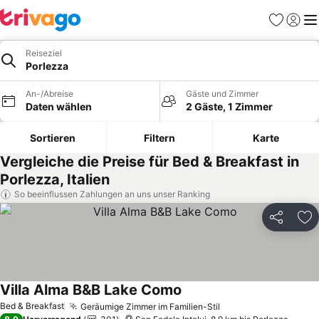
Favoriten
Einlog
Me
Reiseziel
Porlezza
An-/Abreise
Gäste und Zimmer
Daten wählen
2 Gäste, 1 Zimmer
Sortieren
Filtern
Karte
Vergleiche die Preise für Bed & Breakfast in
Porlezza, Italien
So beeinflussen Zahlungen an uns unser Ranking
Teilen
Zu
Villa Alma B&B Lake Como
Preise sehen
Bed & Breakfast
Geräumige Zimmer im Familien-Stil
Preise sehen