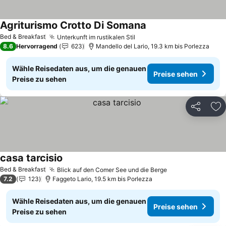
Agriturismo Crotto Di Somana
Preise sehen
Bed & Breakfast
Unterkunft im rustikalen Stil
Preise sehen
8.6
Hervorragend
623
Mandello del Lario, 19.3 km bis Porlezza
Wähle Reisedaten aus, um die genauen
Preise sehen
Preise zu sehen
Teilen
Zu
casa tarcisio
Preise sehen
Bed & Breakfast
Blick auf den Comer See und die Berge
Preise sehen
7.2
123
Faggeto Lario, 19.5 km bis Porlezza
Wähle Reisedaten aus, um die genauen
Preise sehen
Preise zu sehen