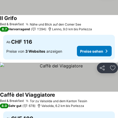
Il Grifo
Preise sehen
Bed & Breakfast
Nähe und Blick auf den Comer See
Preise sehen
8.7
Hervorragend
1’294
Lenno, 9.0 km bis Porlezza
CHF 116
Ab
Preise von
3 Websites
anzeigen
Preise sehen
Teilen
Zu
Caffè del Viaggiatore
Preise sehen
Bed & Breakfast
Tor zu Valsolda und dem Kanton Tessin
Preise sehen
8.0
Sehr gut
678
Valsolda, 6.2 km bis Porlezza