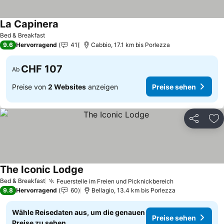
La Capinera
Preise sehen
Bed & Breakfast
9.6
Hervorragend
41
Cabbio, 17.1 km bis Porlezza
CHF 107
Ab
Preise von
2 Websites
anzeigen
Preise sehen
Teilen
Zu
The Iconic Lodge
Preise sehen
Bed & Breakfast
Feuerstelle im Freien und Picknickbereich
Preise sehen
9.8
Hervorragend
60
Bellagio, 13.4 km bis Porlezza
Wähle Reisedaten aus, um die genauen
Preise sehen
Preise zu sehen