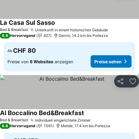
La Casa Sul Sasso
Preise sehen
Bed & Breakfast
Unterkunft in einem historischen Gebäude
Preise sehen
8.8
Hervorragend
627
Dervio, 14.2 km bis Porlezza
CHF 80
Ab
Preise von
6 Websites
anzeigen
Preise sehen
Teilen
Zu
Al Boccalino Bed&Breakfast
Preise sehen
Bed & Breakfast
Individuell eingerichtete Zimmer
Preise sehen
8.8
Hervorragend
1’061
Melide, 17.4 km bis Porlezza