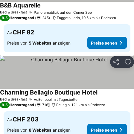
B&B Aquarelle
Preise sehen
Bed & Breakfast
Panoramablick auf den Comer See
Preise sehen
9.5
Hervorragend
245
Faggeto Lario, 19.5 km bis Porlezza
CHF 82
Ab
Preise von
5 Websites
anzeigen
Preise sehen
Teilen
Zu
Charming Bellagio Boutique Hotel
Preise sehen
Bed & Breakfast
Außenpool mit Tagesbetten
Preise sehen
9.5
Hervorragend
716
Bellagio, 12.1 km bis Porlezza
CHF 203
Ab
Preise von
8 Websites
anzeigen
Preise sehen