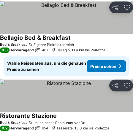
Teilen
Zu
Bellagio Bed & Breakfast
Preise sehen
Bed & Breakfast
Eigener Picknickbereich
Preise sehen
9.3
Hervorragend
467
Bellagio, 11.4 km bis Porlezza
Wähle Reisedaten aus, um die genauen
Preise sehen
Preise zu sehen
Teilen
Zu
Ristorante Stazione
Preise sehen
Bed & Breakfast
Italienisches Restaurant vor Ort
Preise sehen
9.2
Hervorragend
654
Tesserete, 13.0 km bis Porlezza