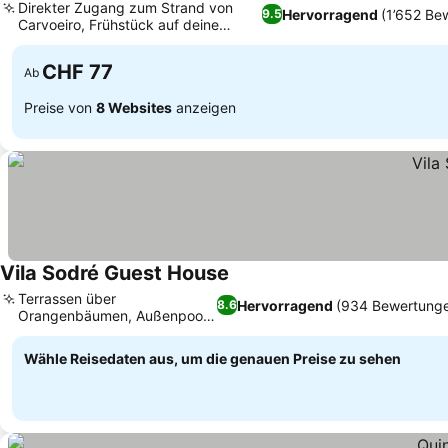
Direkter Zugang zum Strand von
Hervorragend
(1’652 Be
9.5
Carvoeiro, Frühstück auf deine
Terrasse geliefert
CHF 77
Ab
Preise von
8 Websites
anzeigen
Vila Sodré Guest House
Terrassen über
Hervorragend
(934 Bewertung
8.6
Orangenbäumen, Außenpool
mit Gartenblick
Wähle Reisedaten aus, um die genauen Preise zu sehen