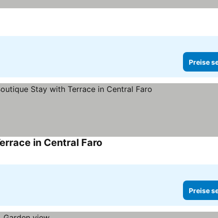
Preise s
rrace in Central Faro
Preise s