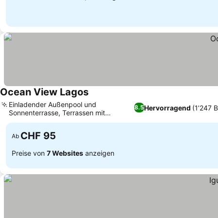
Ocean View Lagos
Einladender Außenpool und
Hervorragend
(1’247 
8.5
Sonnenterrasse, Terrassen mit
Panoramablick auf den Ozean
CHF 95
Ab
Preise von
7 Websites
anzeigen