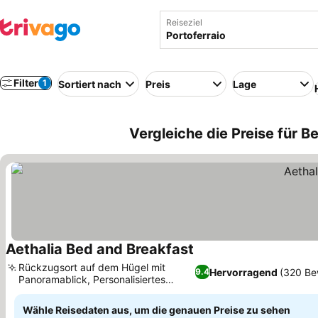
Reiseziel
Filter
1
Sortiert nach
Preis
Lage
Vergleiche die Preise für Be
Aethalia Bed and Breakfast
Preise sehen
Rückzugsort auf dem Hügel mit
Hervorragend
(320 Be
9.4
Panoramablick, Personalisiertes
Preise sehen
Frühstück im Garten
Wähle Reisedaten aus, um die genauen Preise zu sehen