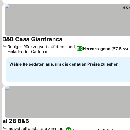
B&B Casa Gianfranca
Preise sehen
Ruhiger Rückzugsort auf dem Land,
Hervorragend
(87 Bewe
9.0
Einladender Garten mit
Preise sehen
Grillmöglichkeiten
Wähle Reisedaten aus, um die genauen Preise zu sehen
al 28 B&B
Preise sehen
Individuell gestaltete Zimmer,