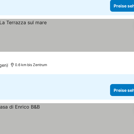
Preise se
gen)
0.6 km bis Zentrum
Preise se