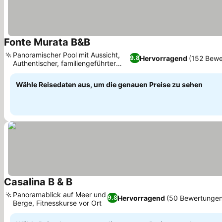
Fonte Murata B&B
Preise sehen
Panoramischer Pool mit Aussicht,
Hervorragend
(152 Bewe
9.8
Authentischer, familiengeführter
Preise sehen
Landurlaub
Wähle Reisedaten aus, um die genauen Preise zu sehen
Casalina B & B
Preise sehen
Panoramablick auf Meer und
Hervorragend
(50 Bewertungen
9.8
Berge, Fitnesskurse vor Ort
Preise sehen