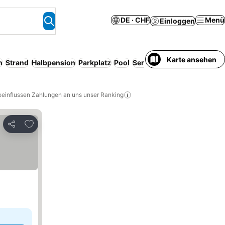
DE · CHF
Menü
Einloggen
Karte ansehen
n
Strand
Halbpension
Parkplatz
Pool
Serviced apartment
Entire
eeinflussen Zahlungen an uns unser Ranking
Zu Favoriten hinzufügen
Teilen