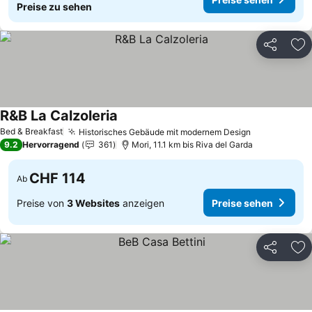
Preise zu sehen
Teilen
Zu
R&B La Calzoleria
Preise sehen
Bed & Breakfast
Historisches Gebäude mit modernem Design
Preise sehe
9.2
Hervorragend
361
Mori, 11.1 km bis Riva del Garda
CHF 114
Ab
Preise von
3 Websites
anzeigen
Preise sehen
Teilen
Zu