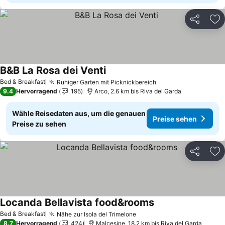
Teilen
Zu
B&B La Rosa dei Venti
Preise sehen
Bed & Breakfast
Ruhiger Garten mit Picknickbereich
Preise sehen
9.4
Hervorragend
195
Arco, 2.6 km bis Riva del Garda
Wähle Reisedaten aus, um die genauen
Preise sehen
Preise zu sehen
Teilen
Zu
Locanda Bellavista food&rooms
Preise sehen
Bed & Breakfast
Nähe zur Isola del Trimelone
Preise sehen
8.7
Hervorragend
424
Malcesine, 18.2 km bis Riva del Garda