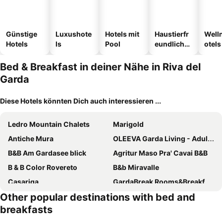
Günstige
Luxushote
Hotels mit
Haustierfr
Well
Hotels
ls
Pool
eundliche
otels
Hotels
Bed & Breakfast in deiner Nähe in Riva del
Garda
Diese Hotels könnten Dich auch interessieren ...
Ledro Mountain Chalets
Marigold
Antiche Mura
OLEEVA Garda Living - Adults Only
B&B Am Gardasee blick
Agritur Maso Pra' Cavai B&B
B & B Color Rovereto
B&b Miravalle
Casariga
GardaBreak Rooms&Breakfast Holiday Apartments
Other popular destinations with bed and
B&B Piano B
B&B La Rosa dei Venti
breakfasts
Villa Nirvana
Oliveto B&B