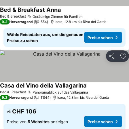
Bed & Breakfast Anna
Preise sehen
Bed & Breakfast
Geräumige Zimmer für Familien
Preise sehen
9.2
Hervorragend
554
Isera, 12.8 km bis Riva del Garda
Wähle Reisedaten aus, um die genauen
Preise sehen
Preise zu sehen
Teilen
Zu
Casa del Vino della Vallagarina
Preise sehen
Bed & Breakfast
Panoramablick auf das Vallagarina
Preise sehen
9.2
Hervorragend
1’844
Isera, 12.8 km bis Riva del Garda
CHF 106
Ab
Preise von
5 Websites
anzeigen
Preise sehen