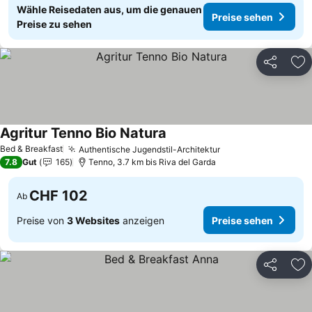
Wähle Reisedaten aus, um die genauen
Preise sehen
Preise zu sehen
Teilen
Zu
Agritur Tenno Bio Natura
Preise sehen
Bed & Breakfast
Authentische Jugendstil-Architektur
Preise sehen
7.8
Gut
165
Tenno, 3.7 km bis Riva del Garda
CHF 102
Ab
Preise von
3 Websites
anzeigen
Preise sehen
Teilen
Zu