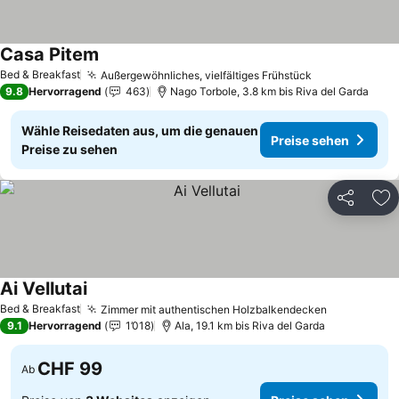
Casa Pitem
Preise sehen
Bed & Breakfast
Außergewöhnliches, vielfältiges Frühstück
Preise sehen
9.8
Hervorragend
463
Nago Torbole, 3.8 km bis Riva del Garda
Wähle Reisedaten aus, um die genauen
Preise sehen
Preise zu sehen
Teilen
Zu
Ai Vellutai
Preise sehen
Bed & Breakfast
Zimmer mit authentischen Holzbalkendecken
Preise seh
9.1
Hervorragend
1’018
Ala, 19.1 km bis Riva del Garda
CHF 99
Ab