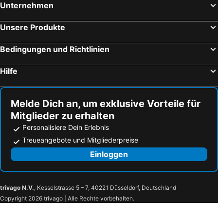
Unternehmen
Gargnano, bed and breakfasts
Caprino Veronese, bed and breakfasts
Temù, bed and breakfasts
Fumane, bed and breakfasts
Unsere Produkte
San Felice del Benaco, bed and breakfasts
Lavis, bed and breakfasts
Bedingungen und Richtlinien
Salurn, bed and breakfasts
Andalo, bed and breakfasts
Villa Lagarina, bed and breakfasts
Esine, bed and breakfasts
Hilfe
Folgaria, bed and breakfasts
Pellizzano, bed and breakfasts
Mori, bed and breakfasts
Sant'Anna d'Alfaedo, bed and breakfasts
Melde Dich an, um exklusive Vorteile für
Mitglieder zu erhalten
Personalisiere Dein Erlebnis
Treueangebote und Mitgliederpreise
Einloggen
trivago N.V.
, Kesselstrasse 5 – 7, 40221 Düsseldorf, Deutschland
Copyright 2026 trivago | Alle Rechte vorbehalten.