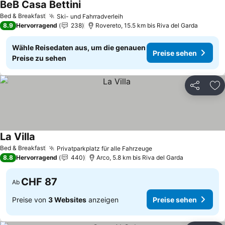
BeB Casa Bettini
Preise sehen
Bed & Breakfast
Ski- und Fahrradverleih
Preise sehen
8.9
Hervorragend
238
Rovereto, 15.5 km bis Riva del Garda
Wähle Reisedaten aus, um die genauen
Preise sehen
Preise zu sehen
Teilen
Zu
La Villa
Preise sehen
Bed & Breakfast
Privatparkplatz für alle Fahrzeuge
Preise sehen
8.8
Hervorragend
440
Arco, 5.8 km bis Riva del Garda
CHF 87
Ab
Preise von
3 Websites
anzeigen
Preise sehen