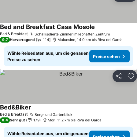
Bed and Breakfast Casa Mosole
Preise sehen
Bed & Breakfast
Schallisolierte Zimmer im lebhaften Zentrum
Preise sehe
9.7
Hervorragend
114
Malcesine, 14.0 km bis Riva del Garda
Wähle Reisedaten aus, um die genauen
Preise sehen
Preise zu sehen
Teilen
Zu
Bed&Biker
Preise sehen
Bed & Breakfast
Berg- und Gartenblick
Preise sehen
8.4
Sehr gut
179
Mori, 11.2 km bis Riva del Garda
Wähle Reisedaten aus, um die genauen
Preise sehen