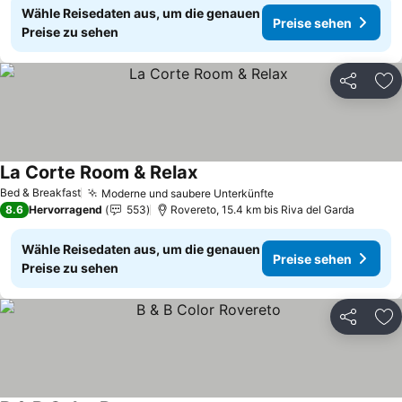
Wähle Reisedaten aus, um die genauen
Preise sehen
Preise zu sehen
Teilen
Zu
La Corte Room & Relax
Preise sehen
Bed & Breakfast
Moderne und saubere Unterkünfte
Preise sehen
8.6
Hervorragend
553
Rovereto, 15.4 km bis Riva del Garda
Wähle Reisedaten aus, um die genauen
Preise sehen
Preise zu sehen
Teilen
Zu