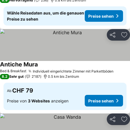
8.9
Hervorragend
256
0.8 km bis Zentrum
Wähle Reisedaten aus, um die genauen
Preise sehen
Preise zu sehen
Teilen
Zu
Antiche Mura
Preise sehen
Bed & Breakfast
Individuell eingerichtete Zimmer mit Parkettböden
Preise 
8.2
Sehr gut
2’187
0.5 km bis Zentrum
CHF 79
Ab
Preise von
3 Websites
anzeigen
Preise sehen
Teilen
Zu