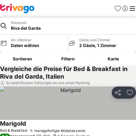
Favoriten
Einlog
Me
Reiseziel
Riva del Garda
An-/Abreise
Gäste und Zimmer
Daten wählen
2 Gäste, 1 Zimmer
Sortieren
Filtern
Karte
Vergleiche die Preise für Bed & Breakfast in
Riva del Garda, Italien
So beeinflussen Zahlungen an uns unser Ranking
Teilen
Zu
Marigold
Preise sehen
Bed & Breakfast
Handgefertigte Möbelakzente
Preise sehen