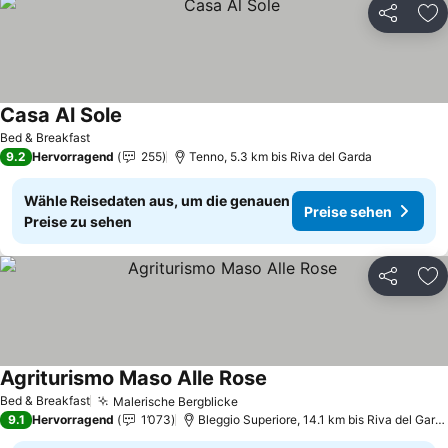
Teilen
Zu
Casa Al Sole
Preise sehen
Bed & Breakfast
9.2
Hervorragend
255
Tenno, 5.3 km bis Riva del Garda
Wähle Reisedaten aus, um die genauen
Preise sehen
Preise zu sehen
Teilen
Zu
Agriturismo Maso Alle Rose
Preise sehen
Bed & Breakfast
Malerische Bergblicke
Preise sehen
9.1
Hervorragend
1’073
Bleggio Superiore, 14.1 km bis Riva del Gard