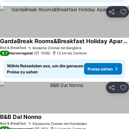
Teilen
Zu
GardaBreak Rooms&Breakfast Holiday Apartments
Preise sehen
Bed & Breakfast
Moderne Zimmer mit Bergblick
Preise sehen
9.7
Hervorragend
1’056
1.5 km bis Zentrum
Wähle Reisedaten aus, um die genauen
Preise sehen
Preise zu sehen
Teilen
Zu
B&B Dal Nonno
Preise sehen
Bed & Breakfast
Klassische Zimmer mit Holzböden
Preise sehen
9.4
Hervorragend
253
0.4 km bis Zentrum