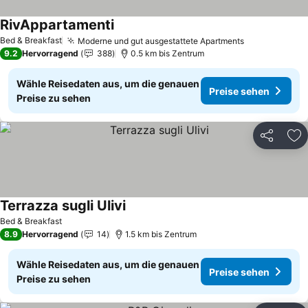
RivAppartamenti
Preise sehen
Bed & Breakfast
Moderne und gut ausgestattete Apartments
Preise sehe
9.2
Hervorragend
388
0.5 km bis Zentrum
Wähle Reisedaten aus, um die genauen
Preise sehen
Preise zu sehen
Teilen
Zu
Terrazza sugli Ulivi
Preise sehen
Bed & Breakfast
8.9
Hervorragend
14
1.5 km bis Zentrum
Wähle Reisedaten aus, um die genauen
Preise sehen
Preise zu sehen