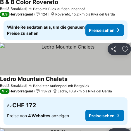
B & B Color Rovereto
Preise sehen
Bed & Breakfast
Patio mit Blick auf den Innenhof
Preise sehen
8.9
Hervorragend
124
Rovereto, 15.2 km bis Riva del Garda
Wähle Reisedaten aus, um die genauen
Preise sehen
Preise zu sehen
Teilen
Zu
Ledro Mountain Chalets
Preise sehen
Bed & Breakfast
Beheizter Außenpool mit Bergblick
Preise sehen
9.7
Hervorragend
1’872
Ledro, 10.9 km bis Riva del Garda
CHF 172
Ab
Preise von
4 Websites
anzeigen
Preise sehen