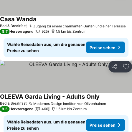
Casa Wanda
Preise sehen
Bed & Breakfast
Zugang zu einem charmanten Garten und einer Terrasse
Pr
8.7
Hervorragend
925
1.5 km bis Zentrum
Wähle Reisedaten aus, um die genauen
Preise sehen
Preise zu sehen
Teilen
Zu
OLEEVA Garda Living - Adults Only
Preise sehen
Bed & Breakfast
Modernes Design inmitten von Olivenhainen
Preise sehe
9.5
Hervorragend
466
1.5 km bis Zentrum
Wähle Reisedaten aus, um die genauen
Preise sehen
Preise zu sehen