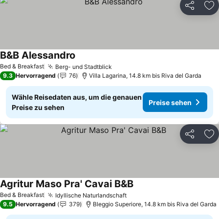
Teilen
Zu
B&B Alessandro
Preise sehen
Bed & Breakfast
Berg- und Stadtblick
Preise sehen
9.3
Hervorragend
76
Villa Lagarina, 14.8 km bis Riva del Garda
Wähle Reisedaten aus, um die genauen
Preise sehen
Preise zu sehen
Teilen
Zu
Agritur Maso Pra' Cavai B&B
Preise sehen
Bed & Breakfast
Idyllische Naturlandschaft
Preise sehen
9.5
Hervorragend
379
Bleggio Superiore, 14.8 km bis Riva del Garda