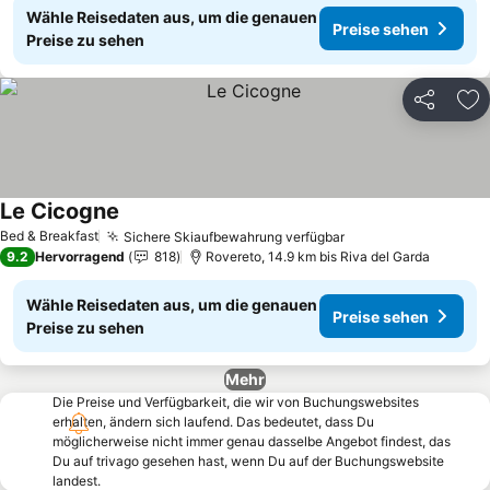
Wähle Reisedaten aus, um die genauen
Preise sehen
Preise zu sehen
Teilen
Zu
Le Cicogne
Preise sehen
Bed & Breakfast
Sichere Skiaufbewahrung verfügbar
Preise sehen
9.2
Hervorragend
818
Rovereto, 14.9 km bis Riva del Garda
Wähle Reisedaten aus, um die genauen
Preise sehen
Preise zu sehen
Mehr
Die Preise und Verfügbarkeit, die wir von Buchungswebsites
erhalten, ändern sich laufend. Das bedeutet, dass Du
möglicherweise nicht immer genau dasselbe Angebot findest, das
Du auf trivago gesehen hast, wenn Du auf der Buchungswebsite
landest.