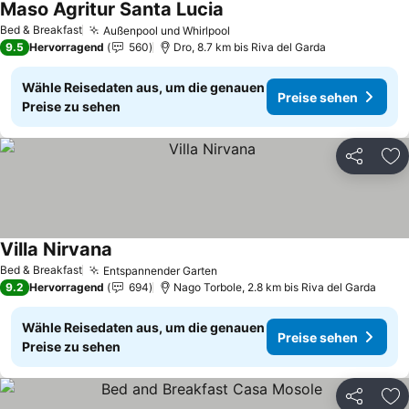
Maso Agritur Santa Lucia
Preise sehen
Bed & Breakfast
Außenpool und Whirlpool
Preise sehen
9.5
Hervorragend
560
Dro, 8.7 km bis Riva del Garda
Wähle Reisedaten aus, um die genauen
Preise sehen
Preise zu sehen
Teilen
Zu
Villa Nirvana
Preise sehen
Bed & Breakfast
Entspannender Garten
Preise sehen
9.2
Hervorragend
694
Nago Torbole, 2.8 km bis Riva del Garda
Wähle Reisedaten aus, um die genauen
Preise sehen
Preise zu sehen
Teilen
Zu