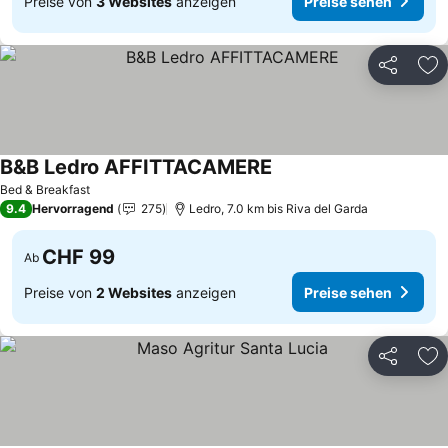
Preise von
3 Websites
anzeigen
Preise sehen
Teilen
Zu
B&B Ledro AFFITTACAMERE
Preise sehen
Bed & Breakfast
9.4
Hervorragend
275
Ledro, 7.0 km bis Riva del Garda
CHF 99
Ab
Preise von
2 Websites
anzeigen
Preise sehen
Teilen
Zu