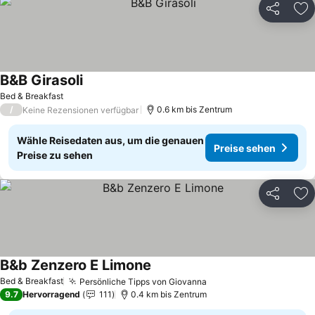
Teilen
Zu
B&B Girasoli
Preise sehen
Bed & Breakfast
/
0.6 km bis Zentrum
Keine Rezensionen verfügbar
Wähle Reisedaten aus, um die genauen
Preise sehen
Preise zu sehen
Teilen
Zu
B&b Zenzero E Limone
Preise sehen
Bed & Breakfast
Persönliche Tipps von Giovanna
Preise sehen
9.7
Hervorragend
111
0.4 km bis Zentrum