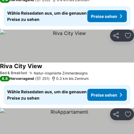
Wähle Reisedaten aus, um die genauen
Preise sehen
Preise zu sehen
Teilen
Zu
Riva City View
Preise sehen
Bed & Breakfast
Natur-inspirierte Zimmerdesigns
Preise sehen
8.6
Hervorragend
251
0.3 km bis Zentrum
Wähle Reisedaten aus, um die genauen
Preise sehen
Preise zu sehen
Teilen
Zu