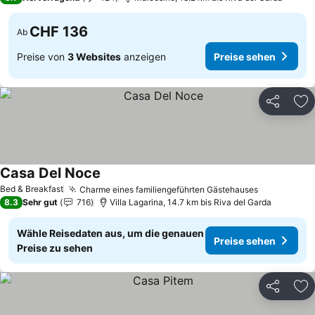
CHF 136
Ab
Preise von
3 Websites
anzeigen
Preise sehen
Teilen
Zu
Casa Del Noce
Preise sehen
Bed & Breakfast
Charme eines familiengeführten Gästehauses
Preise seh
8.3
Sehr gut
716
Villa Lagarina, 14.7 km bis Riva del Garda
Wähle Reisedaten aus, um die genauen
Preise sehen
Preise zu sehen
Teilen
Zu