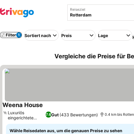
Reiseziel
Filter
1
Sortiert nach
Preis
Lage
Vergleiche die Preise für B
Weena House
Preise sehen
Luxuriös
Gut
(433 Bewertungen)
7.6
0.4 km bis Rotter
eingerichtete
Preise sehen
Zimmer
Wähle Reisedaten aus, um die genauen Preise zu sehen