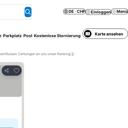
DE · CHF
Menü
Einloggen
Karte ansehen
n
Parkplatz
Pool
Kostenlose Stornierung
Serviced apartment
Kl
eeinflussen Zahlungen an uns unser Ranking
Zu Favoriten hinzufügen
Teilen