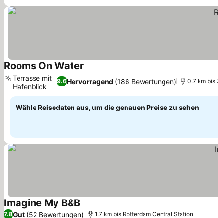
Rooms On Water
Preise sehen
Terrasse mit
Hervorragend
(186 Bewertungen)
9.6
0.7 km bis
Hafenblick
Preise sehen
Wähle Reisedaten aus, um die genauen Preise zu sehen
Imagine My B&B
Preise sehen
Gut
(52 Bewertungen)
7.8
1.7 km bis Rotterdam Central Station