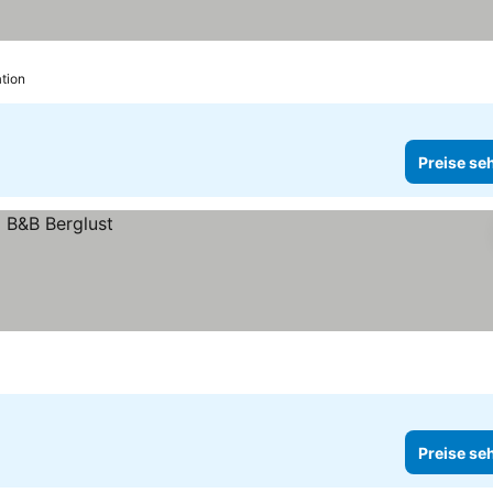
ation
Preise se
Preise se