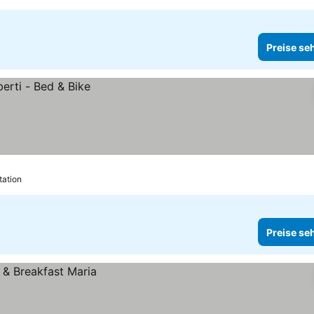
Preise se
tation
Preise se