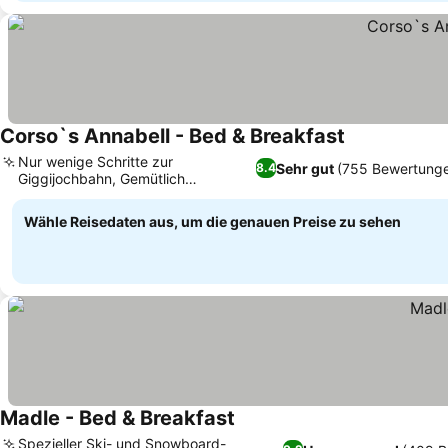
Corso`s Annabell - Bed & Breakfast
Nur wenige Schritte zur
Sehr gut
(755 Bewertung
8.4
Giggijochbahn, Gemütlich
eingerichtete Zimmer
Wähle Reisedaten aus, um die genauen Preise zu sehen
Madle - Bed & Breakfast
Spezieller Ski- und Snowboard-