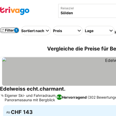
Reiseziel
Filter
1
Sortiert nach
Preis
Lage
Vergleiche die Preise für B
Edelweiss echt.charmant.
Eigener Ski- und Fahrradraum,
Hervorragend
(302 Bewertung
9.4
Panoramasauna mit Bergblick
CHF 143
Ab