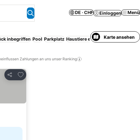
DE · CHF
Menü
Einloggen
Karte ansehen
ck inbegriffen
Pool
Parkplatz
Haustiere erlaubt
Serviced apartm
eeinflussen Zahlungen an uns unser Ranking
Zu Favoriten hinzufügen
Teilen