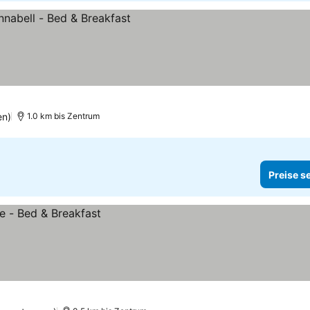
en)
1.0 km bis Zentrum
Preise s