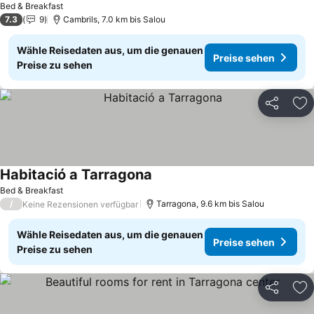
Bed & Breakfast
7.3
9
Cambrils, 7.0 km bis Salou
Wähle Reisedaten aus, um die genauen
Preise sehen
Preise zu sehen
Teilen
Zu
Habitació a Tarragona
Bed & Breakfast
/
Tarragona, 9.6 km bis Salou
Keine Rezensionen verfügbar
Wähle Reisedaten aus, um die genauen
Preise sehen
Preise zu sehen
Teilen
Zu