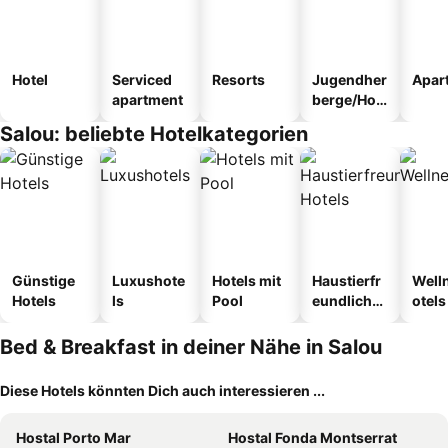
Hotel
Serviced
Resorts
Jugendher
Apar
apartment
berge/Hos
tel
Salou: beliebte Hotelkategorien
Günstige
Luxushote
Hotels mit
Haustierfr
Well
Hotels
ls
Pool
eundliche
otels
Hotels
Bed & Breakfast in deiner Nähe in Salou
Diese Hotels könnten Dich auch interessieren ...
Hostal Porto Mar
Hostal Fonda Montserrat