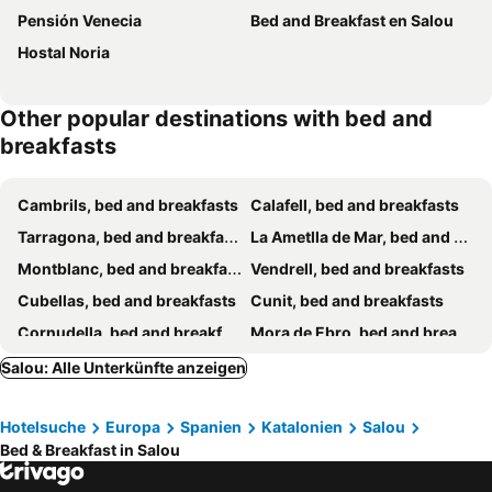
Pensión Venecia
Bed and Breakfast en Salou
Hostal Noria
Other popular destinations with bed and
breakfasts
Cambrils, bed and breakfasts
Calafell, bed and breakfasts
Tarragona, bed and breakfasts
La Ametlla de Mar, bed and breakfasts
Montblanc, bed and breakfasts
Vendrell, bed and breakfasts
Cubellas, bed and breakfasts
Cunit, bed and breakfasts
Cornudella, bed and breakfasts
Mora de Ebro, bed and breakfasts
Castellví de la Marca, bed and breakfasts
Juncosa, bed and breakfasts
Salou: Alle Unterkünfte anzeigen
Pratdip, bed and breakfasts
Montroig, bed and breakfasts
Hotelsuche
Europa
Spanien
Katalonien
Salou
Pontons, bed and breakfasts
Bed & Breakfast in Salou