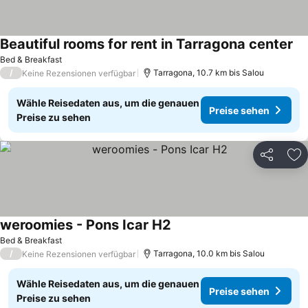
Beautiful rooms for rent in Tarragona center
Bed & Breakfast
/
Tarragona, 10.7 km bis Salou
Keine Rezensionen verfügbar
Wähle Reisedaten aus, um die genauen
Preise sehen
Preise zu sehen
Teilen
Zu
weroomies - Pons Icar H2
Bed & Breakfast
/
Tarragona, 10.0 km bis Salou
Keine Rezensionen verfügbar
Wähle Reisedaten aus, um die genauen
Preise sehen
Preise zu sehen