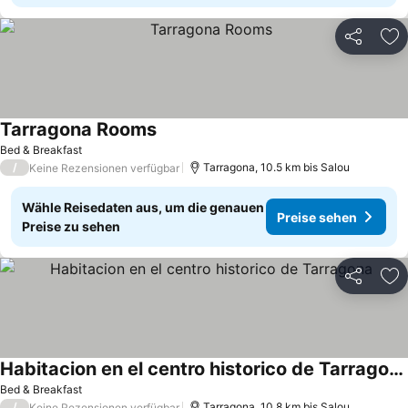
Teilen
Zu
Tarragona Rooms
Bed & Breakfast
/
Tarragona, 10.5 km bis Salou
Keine Rezensionen verfügbar
Wähle Reisedaten aus, um die genauen
Preise sehen
Preise zu sehen
Teilen
Zu
Habitacion en el centro historico de Tarragona
Bed & Breakfast
/
Tarragona, 10.8 km bis Salou
Keine Rezensionen verfügbar