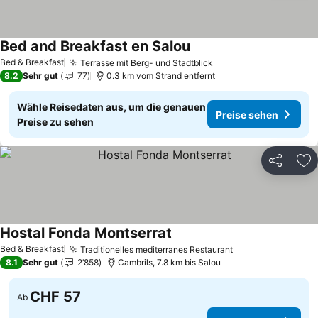
Bed and Breakfast en Salou
Bed & Breakfast
Terrasse mit Berg- und Stadtblick
8.2
Sehr gut
77
0.3 km vom Strand entfernt
Wähle Reisedaten aus, um die genauen
Preise sehen
Preise zu sehen
Teilen
Zu
Hostal Fonda Montserrat
Bed & Breakfast
Traditionelles mediterranes Restaurant
8.1
Sehr gut
2’858
Cambrils, 7.8 km bis Salou
CHF 57
Ab