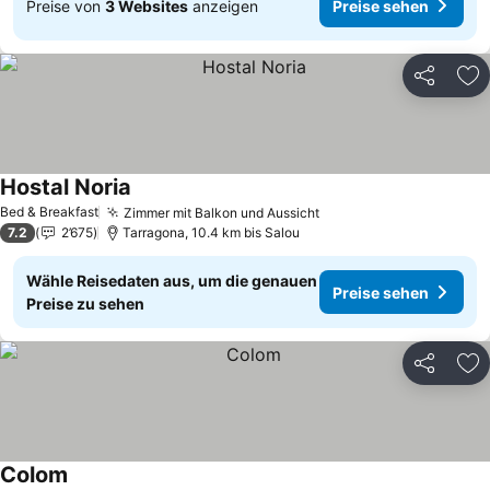
Preise von
3 Websites
anzeigen
Preise sehen
Teilen
Zu
Hostal Noria
Bed & Breakfast
Zimmer mit Balkon und Aussicht
7.2
2’675
Tarragona, 10.4 km bis Salou
Wähle Reisedaten aus, um die genauen
Preise sehen
Preise zu sehen
Teilen
Zu
Colom