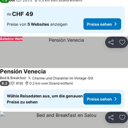
7.5
Gut
2’011
0.3 km vom Strand entfernt
CHF 49
Ab
Preise von
5 Websites
anzeigen
Preise sehen
Beliebte Wahl
Teilen
Zu
Pensión Venecia
Bed & Breakfast
Charme und Charakter im Vintage-Stil
6.2
619
0.2 km vom Strand entfernt
Wähle Reisedaten aus, um die genauen
Preise sehen
Preise zu sehen
Teilen
Zu