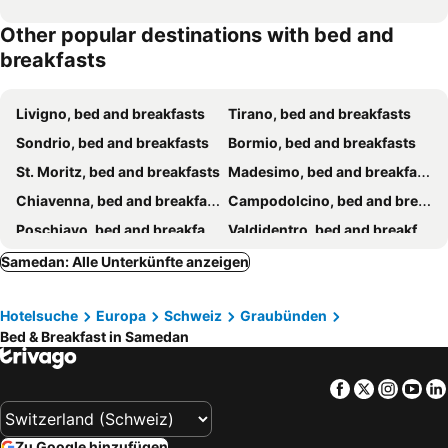
Other popular destinations with bed and
breakfasts
Livigno, bed and breakfasts
Tirano, bed and breakfasts
Sondrio, bed and breakfasts
Bormio, bed and breakfasts
St. Moritz, bed and breakfasts
Madesimo, bed and breakfasts
Chiavenna, bed and breakfasts
Campodolcino, bed and breakfasts
Poschiavo, bed and breakfasts
Valdidentro, bed and breakfasts
Thusis, bed and breakfasts
Chur, bed and breakfasts
Samedan: Alle Unterkünfte anzeigen
Castione Andevenno, bed and breakfasts
Teglio, bed and breakfasts
Hotelsuche
Europa
Schweiz
Graubünden
Chiesa in Valmalenco, bed and breakfasts
Aprica, bed and breakfasts
Bed & Breakfast in Samedan
Poggiridenti, bed and breakfasts
Ardez, bed and breakfasts
Churwalden, bed and breakfasts
Piateda, bed and breakfasts
Facebook
Twitter
Insta
Yo
Davos, bed and breakfasts
Zernez, bed and breakfasts
Brusio, bed and breakfasts
Scuol, bed and breakfasts
Zu Google hinzufügen