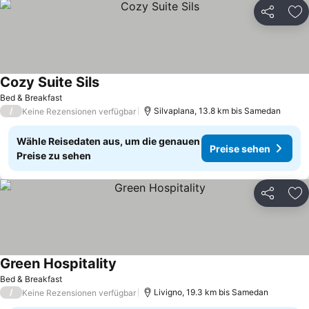
Teilen
Zu
Cozy Suite Sils
Bed & Breakfast
/
Silvaplana, 13.8 km bis Samedan
Keine Rezensionen verfügbar
Wähle Reisedaten aus, um die genauen
Preise sehen
Preise zu sehen
Teilen
Zu
Green Hospitality
Bed & Breakfast
/
Livigno, 19.3 km bis Samedan
Keine Rezensionen verfügbar