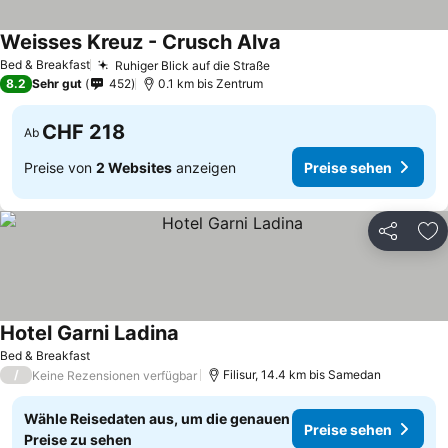
Weisses Kreuz - Crusch Alva
Bed & Breakfast
Ruhiger Blick auf die Straße
8.2
Sehr gut
452
0.1 km bis Zentrum
CHF 218
Ab
Preise von
2 Websites
anzeigen
Preise sehen
Teilen
Zu
Hotel Garni Ladina
Bed & Breakfast
/
Filisur, 14.4 km bis Samedan
Keine Rezensionen verfügbar
Wähle Reisedaten aus, um die genauen
Preise sehen
Preise zu sehen