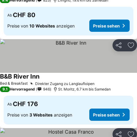
9.4
Hervorragend
825
Livigno, 19.6 km bis Samedan
CHF 80
Ab
Preise von
10 Websites
anzeigen
Preise sehen
Teilen
Zu
B&B River Inn
Bed & Breakfast
Direkter Zugang zu Langlaufloipen
9.1
Hervorragend
946
St. Moritz, 6.7 km bis Samedan
CHF 176
Ab
Preise von
3 Websites
anzeigen
Preise sehen