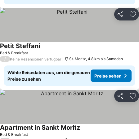
Teilen
Zu
Petit Steffani
Bed & Breakfast
/
St. Moritz, 4.8 km bis Samedan
Keine Rezensionen verfügbar
Wähle Reisedaten aus, um die genauen
Preise sehen
Preise zu sehen
Teilen
Zu
Apartment in Sankt Moritz
Bed & Breakfast