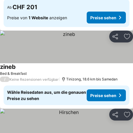
CHF 201
Ab
Preise von
1 Website
anzeigen
Preise sehen
Teilen
Zu
zineb
Bed & Breakfast
/
Tinizong, 18.6 km bis Samedan
Keine Rezensionen verfügbar
Wähle Reisedaten aus, um die genauen
Preise sehen
Preise zu sehen
Teilen
Zu