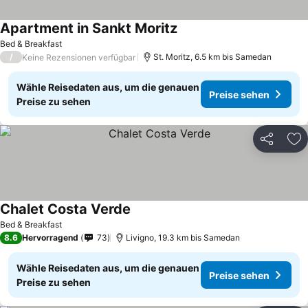
Apartment in Sankt Moritz
Bed & Breakfast
/
St. Moritz, 6.5 km bis Samedan
Keine Rezensionen verfügbar
Wähle Reisedaten aus, um die genauen
Preise sehen
Preise zu sehen
Teilen
Zu
Chalet Costa Verde
Bed & Breakfast
8.6
Hervorragend
73
Livigno, 19.3 km bis Samedan
Wähle Reisedaten aus, um die genauen
Preise sehen
Preise zu sehen