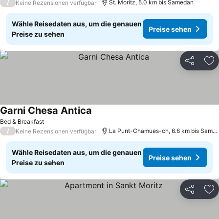
/
St. Moritz, 5.0 km bis Samedan
Keine Rezensionen verfügbar
Wähle Reisedaten aus, um die genauen
Preise sehen
Preise zu sehen
Teilen
Zu
Garni Chesa Antica
Bed & Breakfast
/
La Punt-Chamues-ch, 6.6 km bis Samedan
Keine Rezensionen verfügbar
Wähle Reisedaten aus, um die genauen
Preise sehen
Preise zu sehen
Teilen
Zu