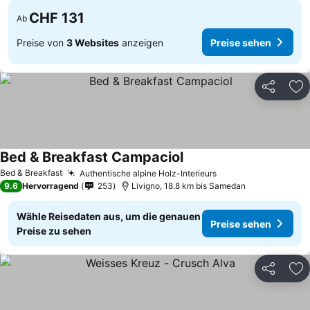
CHF 131
Ab
Preise von
3 Websites
anzeigen
Preise sehen
Teilen
Zu
Bed & Breakfast Campaciol
Bed & Breakfast
Authentische alpine Holz-Interieurs
9.6
Hervorragend
253
Livigno, 18.8 km bis Samedan
Wähle Reisedaten aus, um die genauen
Preise sehen
Preise zu sehen
Teilen
Zu