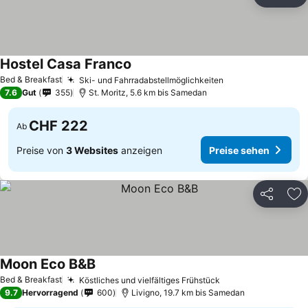
Teilen
Zu
Hostel Casa Franco
Bed & Breakfast
Ski- und Fahrradabstellmöglichkeiten
7.6
Gut
355
St. Moritz, 5.6 km bis Samedan
CHF 222
Ab
Preise von
3 Websites
anzeigen
Preise sehen
Teilen
Zu
Moon Eco B&B
Bed & Breakfast
Köstliches und vielfältiges Frühstück
9.7
Hervorragend
600
Livigno, 19.7 km bis Samedan