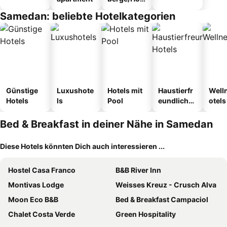
tel
Samedan: beliebte Hotelkategorien
Günstige
Luxushote
Hotels mit
Haustierfr
Well
Hotels
ls
Pool
eundliche
otels
Hotels
Bed & Breakfast in deiner Nähe in Samedan
Diese Hotels könnten Dich auch interessieren ...
Hostel Casa Franco
B&B River Inn
Montivas Lodge
Weisses Kreuz - Crusch Alva
Moon Eco B&B
Bed & Breakfast Campaciol
Chalet Costa Verde
Green Hospitality